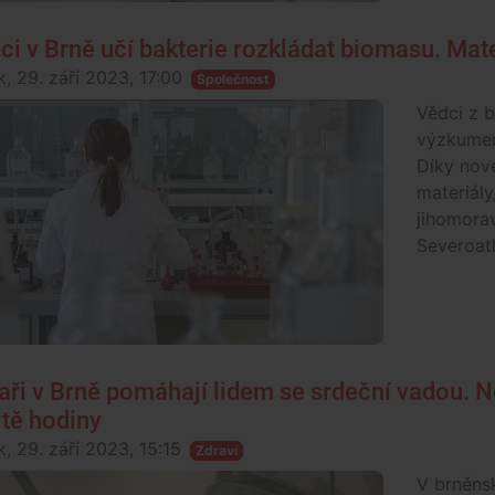
ci v Brně učí bakterie rozkládat biomasu. Mat
k, 29. září 2023, 17:00
Společnost
Vědci z b
výzkumem
Díky nov
materiály
jihomorav
Severoatl
aři v Brně pomáhají lidem se srdeční vadou. N
rtě hodiny
k, 29. září 2023, 15:15
Zdraví
V brněns