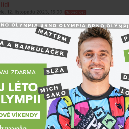
lidi
le, 12. listopadu 2023, 15:00
Společnost
Hrdinský
Luboš Bar
na dovole
procházc
níž řidič
při...
Premium
ebník z Brna ochutnává víno ušima. Zvuk sekt
certu