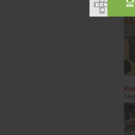
Stře
Kam
Pátek