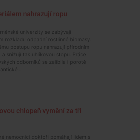
eriálem nahrazují ropu
rněnské univerzity se zabývají
 rozkladu odpadní rostlinné biomasy.
ému postupu ropu nahrazují přírodními
, a snižují tak uhlíkovou stopu. Práce
ských odborníků se zalíbila i porotě
antické...
ovou chlopeň vymění za tři
ké nemocnici doktoři pomáhají lidem s