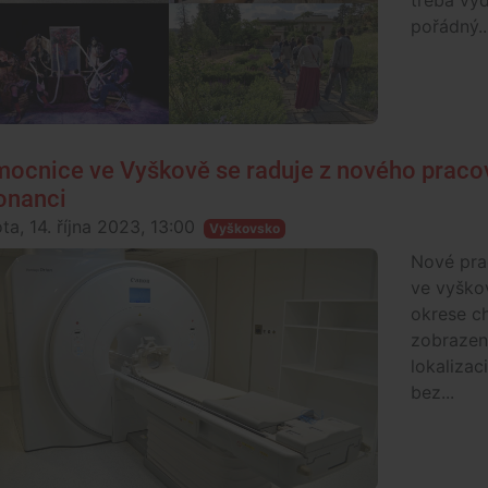
třeba vyd
pořádný..
ocnice ve Vyškově se raduje z nového pracov
onanci
ta, 14. října 2023, 13:00
Vyškovsko
Nové pra
ve vyško
okrese c
zobrazení
lokalizac
bez...