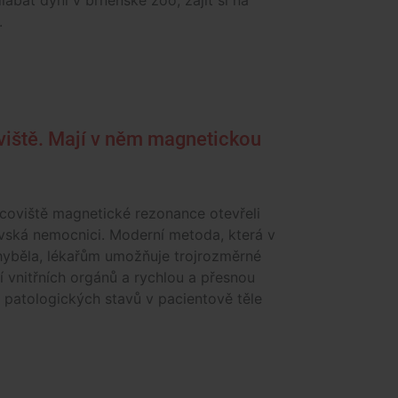
labat dýni v brněnské zoo, zajít si na
.
iště. Mají v něm magnetickou
coviště magnetické rezonance otevřeli
vská nemocnici. Moderní metoda, která v
hyběla, lékařům umožňuje trojrozměrné
 vnitřních orgánů a rychlou a přesnou
i patologických stavů v pacientově těle