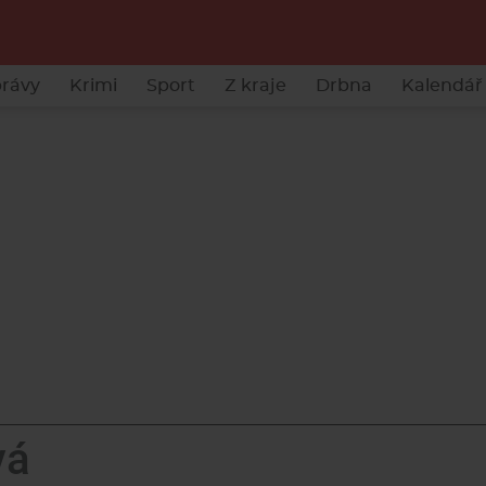
rávy
Krimi
Sport
Z kraje
Drbna
Kalendář 
vá