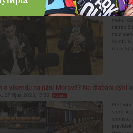
da, 1. listopadu 2023, 17:30
(Ne)obyčejní
Od rodin
moku, obě
netradičn
muzikant
Symfonii 
roce. Spo
 o víkendu na jižní Moravě? Na dlabání dýní 
, 27. října 2023, 17:30
Kultura
Poslední 
studené p
spousta v
pravideln