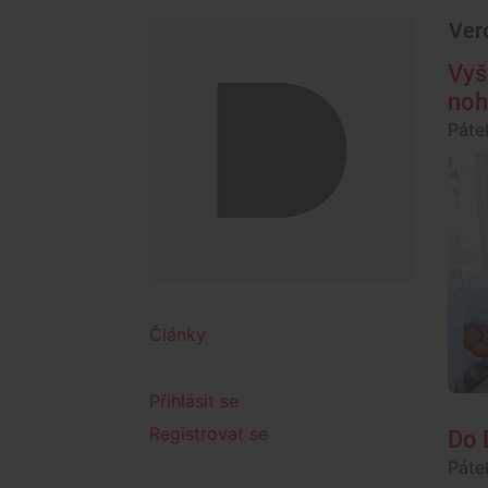
Ver
Vyš
noh
Páte
Články
Přihlásit se
Registrovat se
Do 
Páte