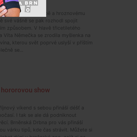
y zdědil lásku k hudbě a hroznovému
 své vášně se pak rozhodl spojit
ím způsobem. V hlavě třicetiletého
a Víta Němečka se zrodila myšlenka na
vína, kterou svět poprvé uslyší v příštím
lečně se...
a hororovou show
říjnový víkend s sebou přináší déšť a
očasí. I tak se ale dá podniknout
ěcí. Brněnská Drbna pro vás přináší
ou várku tipů, kde čas strávit. Můžete si