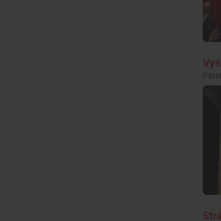
Vyš
Páte
Str