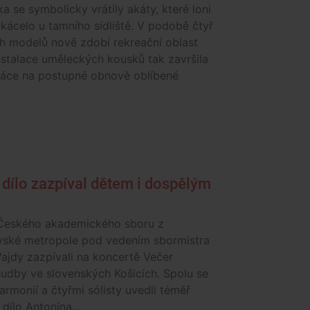
a se symbolicky vrátily akáty, které loni
ácelo u tamního sídliště. V podobě čtyř
h modelů nově zdobí rekreační oblast
nstalace uměleckých kousků tak završila
práce na postupné obnově oblíbené
 dílo zazpíval dětem i dospělým
Českého akademického sboru z
vské metropole pod vedením sbormistra
ajdy zazpívali na koncertě Večer
hudby ve slovenských Košicích. Spolu se
lharmonií a čtyřmi sólisty uvedli téměř
dílo Antonína...