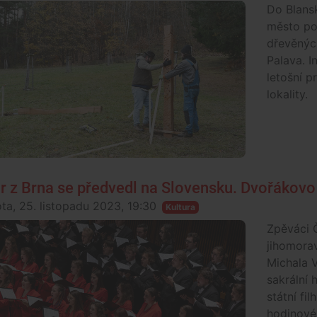
Do Blansk
město pok
dřevěnýc
Palava. I
letošní 
lokality.
r z Brna se předvedl na Slovensku. Dvořákovo
ta, 25. listopadu 2023, 19:30
Kultura
Zpěváci 
jihomora
Michala V
sakrální 
státní fi
hodinové 