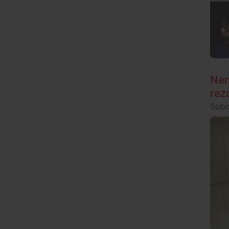
Nem
rez
Sobo