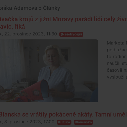
onika Adamová » Články
ívačka krojů z jižní Moravy parádí lidi celý živ
avic, říká
k, 22. prosince 2023, 11:30
(Ne)obyčejní
Markéta M
podlužáck
to rodinn
naučili s
časově ná
vysloužila
Blanska se vrátily pokácené akáty. Tamní uměl
k, 8. prosince 2023, 17:00
Kultura
Blanensko