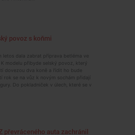
lský povoz s koňmi
 letos dala zabrat příprava betléma ve
 K modelu přibyde selský povoz, který
tí dovezou dva koně a řídit ho bude
ští rok se na vůz k novým sochám přidají
 figury. Do pokladniček v úlech, které se v
 Z převráceného auta zachránil