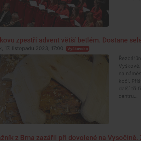
kovu zpestří advent větší betlém. Dostane se
k, 17. listopadu 2023, 17:00
Vyškovsko
Řezbářům
Vyškově.
na náměs
kočí. Pří
další tři
centru...
ážník z Brna zazářil při dovolené na Vysočině.