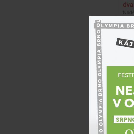
dva 
Nedě
Hud
kon