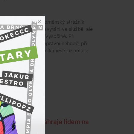
 čin má na svědomí brněnský strážník
th. Paradoxně se nevytáhl ve službě, ale
né, kterou trávil na Vysočině. Při
e se nachomýtl k dopravní nehodě, při
 sjel ze srázu. Pracovník městské policie
u a frankovky zahraje lidem na