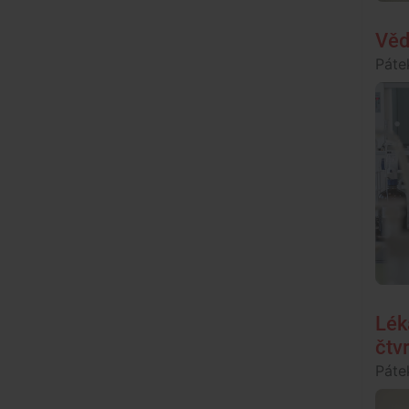
Věd
Páte
Lék
čtv
Páte