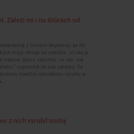
ot. Záleží mi i na šňůrách od
aláníková z Dolních Bojanovic se šití
ých krojů věnuje od malička. „U nás je
á tradice. Skoro všechno, co vím, mě
tařečci,“ vzpomíná na své začátky. Za
ročnou tradiční rukodělnou výrobu si
...
ec z nich vyrobil sochy