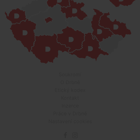
Soukromí
O Drbně
Etický kodex
Kontakt
Inzerce
Práce v Drbně
Nastavení cookies