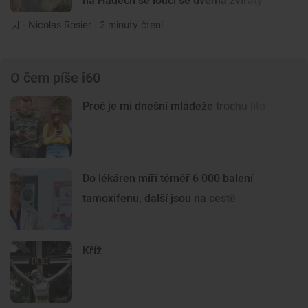
na Hádech se loučí se dvěma zvířaty
·
Nicolas Rosier
· 2 minuty čtení
O čem píše i60
Proč je mi dnešní mládeže trochu líto
Do lékáren míří téměř 6 000 balení
tamoxifenu, další jsou na cestě
Kříž