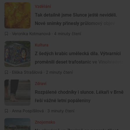
Vzdělání
Tak detailně jsme Slunce ještě neviděli.
Nové snímky přinesly průlomový objev
·
Veronika Kotmanová
· 4 minuty čtení
Kultura
Z šedých krabic umělecká díla. Výtvarníci
proměnili deset trafostanic ve Vinohradech
·
Eliška Strašilová
· 2 minuty čtení
Zdraví
Rozpálené chodníky i slunce. Lékaři v Brně
řeší vážné letní popáleniny
·
Anna Pospíšilová
· 3 minuty čtení
Znojemsko