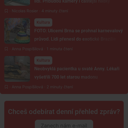
lidí. Přibudou kamery i častější hlídky
·
Nicolas Rosier
· 4 minuty čtení
Kultura
FOTO: Ulicemi Brna se prohnal karnevalový
průvod. Lidi přenesl do exotické Brazílie
·
Anna Pospíšilová
· 1 minuta čtení
Kultura
Neobvyklá pacientka u svaté Anny. Lékaři
vyšetřili 700 let starou madonu
·
Anna Pospíšilová
· 2 minuty čtení
Chceš odebírat denní přehled zpráv?
Zanech nám e-mail