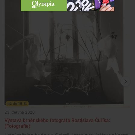
až do 16.8.
23. června 2026
Výstava brněnského fotografa Rostislava Čuříka:
(Fotografie)