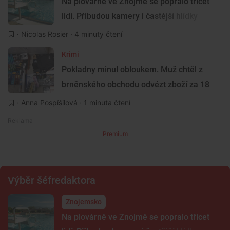
Na plovárně ve Znojmě se popralo třicet
lidí. Přibudou kamery i častější hlídky
·
Nicolas Rosier
· 4 minuty čtení
Krimi
Pokladny minul obloukem. Muž chtěl z
brněnského obchodu odvézt zboží za 18
tisíc
·
Anna Pospíšilová
· 1 minuta čtení
Premium
Výběr šéfredaktora
Znojemsko
Na plovárně ve Znojmě se popralo třicet