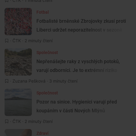
·
ČTK
· 1 minuta čtení
Fotbal
Fotbalisté brněnské Zbrojovky zkusí proti
Liberci udržet neporazitelnost v sezoně
·
ČTK
· 2 minuty čtení
Společnost
Nepřenášejte raky z vyschlých potoků,
varují odborníci. Je to extrémní riziko
·
Zuzana Pešková
· 3 minuty čtení
Společnost
Pozor na sinice. Hygienici varují před
koupáním v části Nových Mlýnů
·
ČTK
· 2 minuty čtení
Zdraví