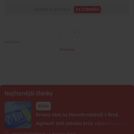
CELKEM HLASOVALO
53 ČTENÁŘŮ
Premium
Nejčtenější články
Krimi
Krvavý útok na hlavním nádraží v Brně.
Agresoři zbili ostrahu kvůli zákazu kouření
·
Anna Pospíšilová
· 1 minuta čtení