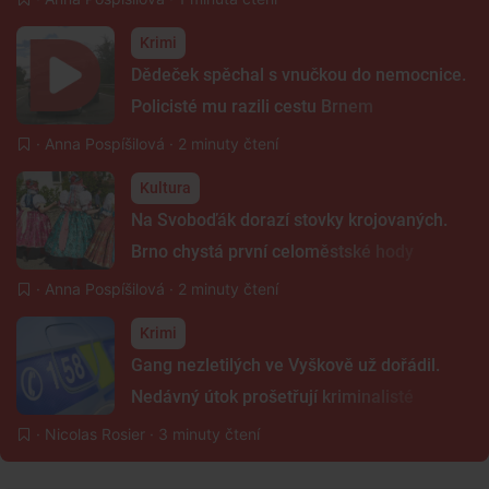
Krimi
Dědeček spěchal s vnučkou do nemocnice.
Policisté mu razili cestu Brnem
·
Anna Pospíšilová
· 2 minuty čtení
Kultura
Na Svoboďák dorazí stovky krojovaných.
Brno chystá první celoměstské hody
·
Anna Pospíšilová
· 2 minuty čtení
Krimi
Gang nezletilých ve Vyškově už dořádil.
Nedávný útok prošetřují kriminalisté
·
Nicolas Rosier
· 3 minuty čtení