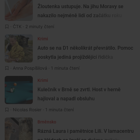
Žloutenka ustupuje. Na jihu Moravy se
nakazilo nejméně lidí od začátku roku
·
ČTK
· 2 minuty čtení
Krimi
Auto se na D1 několikrát převrátilo. Pomoc
poskytla jediná projíždějící řidička
·
Anna Pospíšilová
· 1 minuta čtení
Krimi
Kulečník v Brně se zvrtl. Host v herně
hajloval a napadl obsluhu
·
Nicolas Rosier
· 1 minuta čtení
Brněnsko
Rázná Laura i pamětnice Lili. V lamacentru