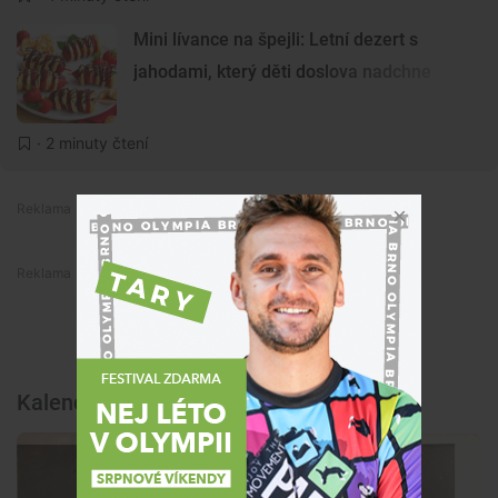
Mini lívance na špejli: Letní dezert s
jahodami, který děti doslova nadchne
· 2 minuty čtení
Premium
Premium
Kalendář akcí