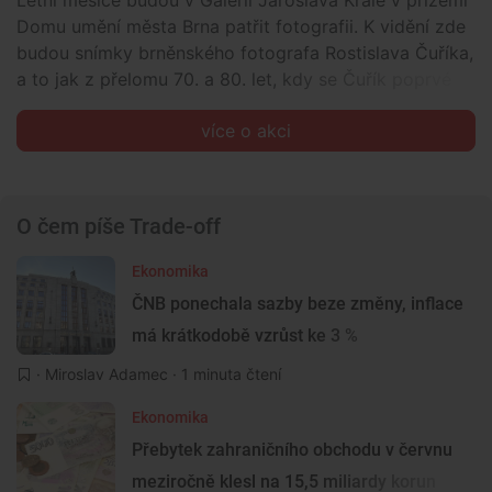
Letní měsíce budou v Galerii Jaroslava Krále v přízemí
Domu umění města Brna patřit fotografii. K vidění zde
budou snímky brněnského fotografa Rostislava Čuříka,
a to jak z přelomu 70. a 80. let, kdy se Čuřík poprvé
objevil na scéně coby čerstvý absolvent brněnské
více o akci
Školy umění a řemesel, tak ty nejaktuálnější, které
vznikly speciálně pro výstavu.
O čem píše Trade-off
Ekonomika
ČNB ponechala sazby beze změny, inflace
má krátkodobě vzrůst ke 3 %
·
Miroslav Adamec
· 1 minuta čtení
Ekonomika
Přebytek zahraničního obchodu v červnu
meziročně klesl na 15,5 miliardy korun