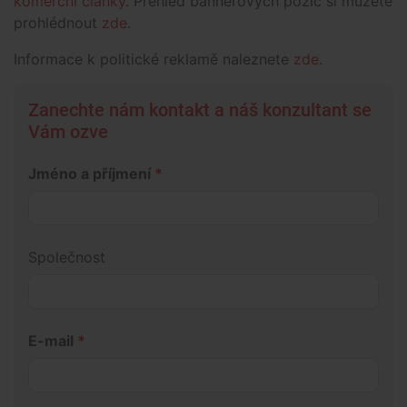
komerční články
. Přehled bannerových pozic si můžete
prohlédnout
zde
.
Informace k politické reklamě naleznete
zde
.
Zanechte nám kontakt a náš konzultant se
Vám ozve
Jméno a příjmení
*
Společnost
E-mail
*