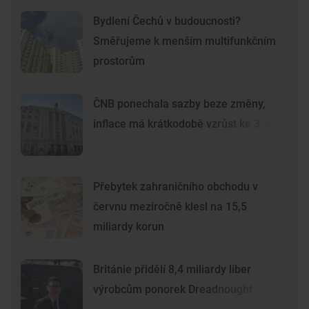
Bydlení Čechů v budoucnosti?
Směřujeme k menším multifunkčním
prostorům
ČNB ponechala sazby beze změny,
inflace má krátkodobě vzrůst ke 3 %
Přebytek zahraničního obchodu v
červnu meziročně klesl na 15,5
miliardy korun
Británie přidělí 8,4 miliardy liber
výrobcům ponorek Dreadnought