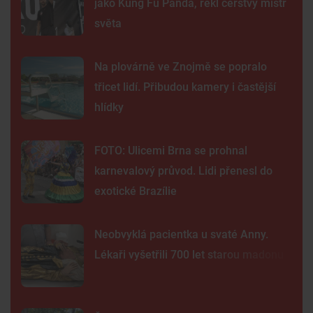
jako Kung Fu Panda, řekl čerstvý mistr
světa
Na plovárně ve Znojmě se popralo
třicet lidí. Přibudou kamery i častější
hlídky
FOTO: Ulicemi Brna se prohnal
karnevalový průvod. Lidi přenesl do
exotické Brazílie
Neobvyklá pacientka u svaté Anny.
Lékaři vyšetřili 700 let starou madonu