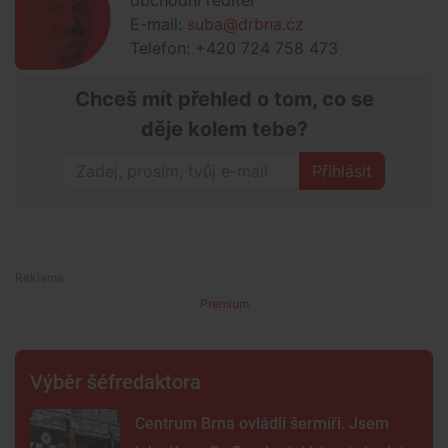
obchodní ředitel
E-mail:
suba@drbna.cz
Telefon: +420 724 758 473
Chceš mít přehled o tom, co se
děje kolem tebe?
Přihlásit
Premium
Výběr šéfredaktora
Centrum Brna ovládli šermíři. Jsem