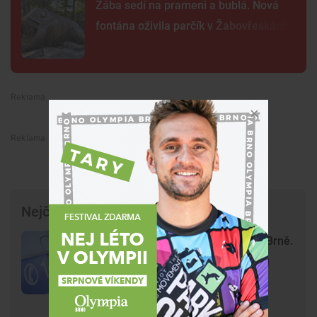
Žába sedí na prameni a bublá. Nová
fontána oživila parčík v Žabovřeskách
Premium
Premium
Nejčtenější články
Krvavý útok na hlavním nádraží v Brně.
Agresoři zbili ostrahu kvůli zákazu
kouření