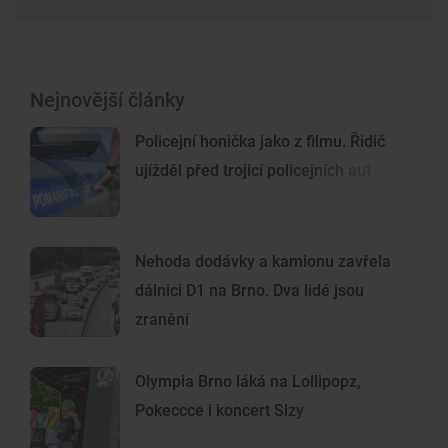
Nejnovější články
Policejní honička jako z filmu. Řidič
ujížděl před trojicí policejních aut
Nehoda dodávky a kamionu zavřela
dálnici D1 na Brno. Dva lidé jsou
zranění
Olympia Brno láká na Lollipopz,
Pokeccce i koncert Slzy