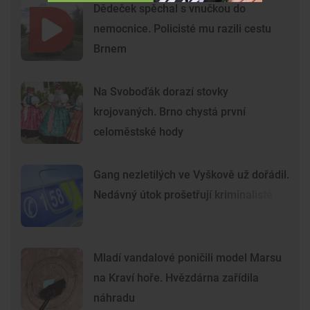
Dědeček spěchal s vnučkou do
nemocnice. Policisté mu razili cestu
Brnem
Na Svoboďák dorazí stovky
krojovaných. Brno chystá první
celoměstské hody
Gang nezletilých ve Vyškově už dořádil.
Nedávný útok prošetřují kriminalisté
Mladí vandalové poničili model Marsu
na Kraví hoře. Hvězdárna zařídila
náhradu