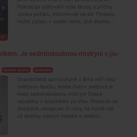
Pokračuje zjišťování výše škody a příčiny
vzniku požáru, informovali na síti Threads.
Hořet začalo v neděli večer, dvě desítky...
:31
elkém. Je sedminásobnou mistryní v jiu-
Ostatní sporty
Brněnsko
Dvanáctiletá sportovkyně z Brna míří mezi
světovou špičku. Adéla Gutov Jeličová je
hned sedminásobnou mistryní České
republiky v brazilském jiu-jitsu. Přestože se
disciplíně věnuje jen tři roky, na kontě má
už desítky zlatých medailí a dalších...