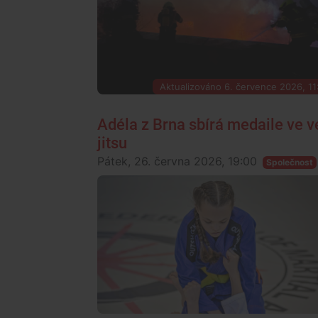
Aktualizováno 6. července 2026, 11
Adéla z Brna sbírá medaile ve v
jitsu
Pátek, 26. června 2026, 19:00
Společnost