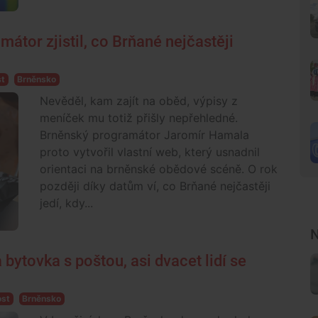
amátor zjistil, co Brňané nejčastěji
st
Brněnsko
Nevěděl, kam zajít na oběd, výpisy z
meníček mu totiž přišly nepřehledné.
Brněnský programátor Jaromír Hamala
proto vytvořil vlastní web, který usnadnil
orientaci na brněnské obědové scéně. O rok
později díky datům ví, co Brňané nejčastěji
jedí, kdy...
N
bytovka s poštou, asi dvacet lidí se
ost
Brněnsko