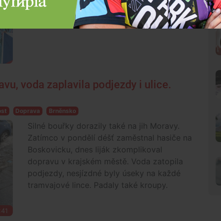
kovem stojí měsíce tvrdé dřiny a stovky
hodin tréninků.
vu, voda zaplavila podjezdy i ulice.
ost
Doprava
Brněnsko
Silné bouřky dorazily také na jih Moravy.
Zatímco v pondělí déšť zaměstnal hasiče na
Boskovicku, dnes liják zkomplikoval
dopravu v krajském městě. Voda zatopila
podjezdy, nesjízdné byly úseky na každé
tramvajové lince. Padaly také kroupy.
:41