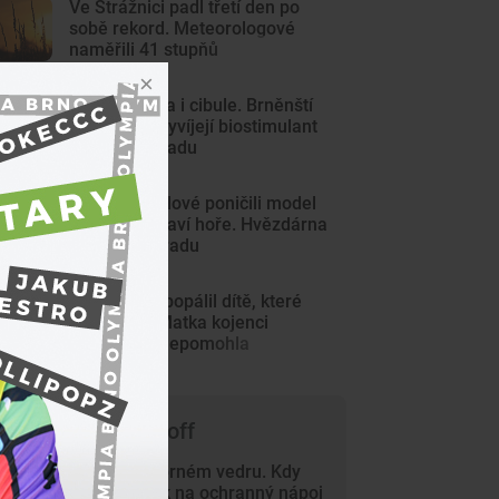
Ve Strážnici padl třetí den po
sobě rekord. Meteorologové
naměřili 41 stupňů
Větší bazalka i cibule. Brněnští
doktorandi vyvíjejí biostimulant
z rybího odpadu
Mladí vandalové poničili model
Marsu na Kraví hoře. Hvězdárna
zařídila náhradu
Muž z Brna popálil dítě, které
měl hlídat. Matka kojenci
několik dní nepomohla
 čem píše Trade-off
Práce v úmorném vedru. Kdy
vzniká nárok na ochranný nápoj