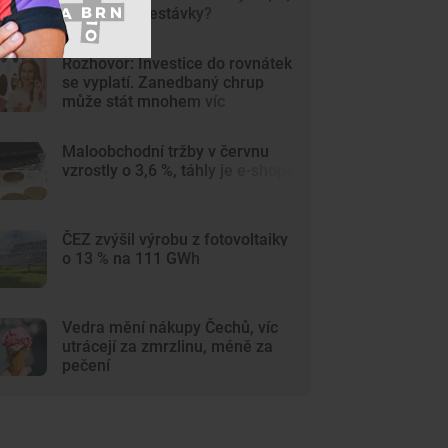
a častější přestávky?
Rozhovor: Investice do rovnátek
se vyplatí. Zanedbaný chrup
může stát mnohem víc
Maloobchodní tržby v červnu
vzrostly o 3,6 %, táhly je e-shopy
ČEZ zvýšil výrobu z fotovoltaiky
o 13 % na 111 GWh
Vedra mění nákupy Čechů, víc
utrácejí za zmrzlinu, méně za
pečení