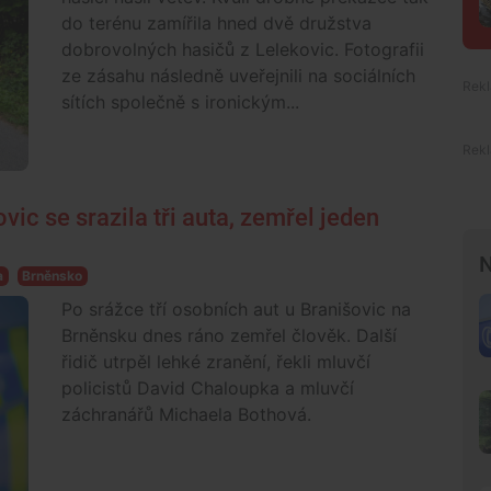
do terénu zamířila hned dvě družstva
dobrovolných hasičů z Lelekovic. Fotografii
ze zásahu následně uveřejnili na sociálních
sítích společně s ironickým...
ic se srazila tři auta, zemřel jeden
N
a
Brněnsko
Po srážce tří osobních aut u Branišovic na
Brněnsku dnes ráno zemřel člověk. Další
řidič utrpěl lehké zranění, řekli mluvčí
policistů David Chaloupka a mluvčí
záchranářů Michaela Bothová.