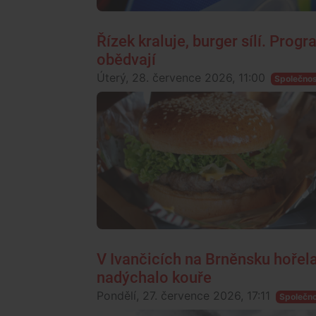
Řízek kraluje, burger sílí. Progr
obědvají
Úterý, 28. července 2026, 11:00
Společno
V Ivančicích na Brněnsku hořela 
nadýchalo kouře
Pondělí, 27. července 2026, 17:11
Společn