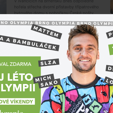
V Ivančicích na Brněnsku dnes odpoledne
hořela střecha dvorní přístavby třípatrového
bytového domu s pobočkou České pošty.
Hasičům požár lidé oznámili okolo 14:00, o
hodinu později měli hasiči plameny pod
kontrolou.
:59
Premium
tky z Brněnska získaly zlato v
í sporty
Brněnsko
O
Velký úspěch si připsaly mladé mažoretky z
Brněnska, které v chorvatském Varaždinu
získaly titul mistryň Evropy. Za nejcennějším