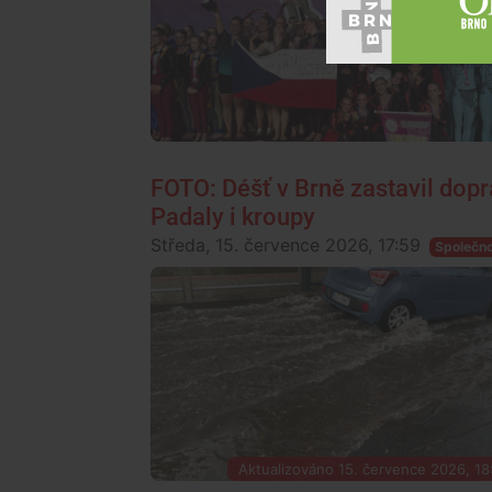
FOTO: Déšť v Brně zastavil dopra
Padaly i kroupy
Středa, 15. července 2026, 17:59
Společn
Aktualizováno 15. července 2026, 18