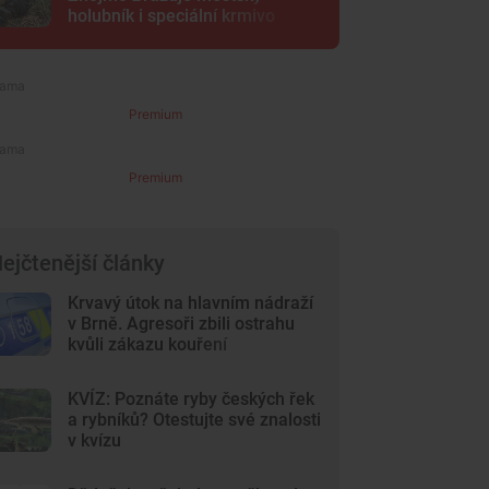
holubník i speciální krmivo
Premium
Premium
ejčtenější články
Krvavý útok na hlavním nádraží
v Brně. Agresoři zbili ostrahu
kvůli zákazu kouření
KVÍZ: Poznáte ryby českých řek
a rybníků? Otestujte své znalosti
v kvízu