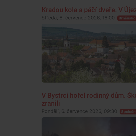
Kradou kola a páčí dveře. V Úje
Středa, 8. července 2026, 16:00
Brněnsko
V Bystrci hořel rodinný dům. Šk
zranili
Pondělí, 6. července 2026, 09:30
Společn