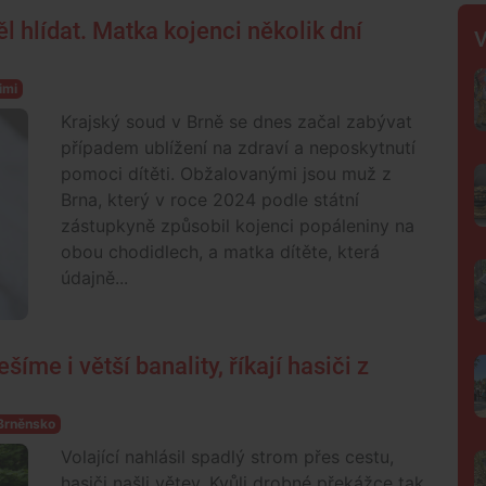
ěl hlídat. Matka kojenci několik dní
V
imi
Krajský soud v Brně se dnes začal zabývat
případem ublížení na zdraví a neposkytnutí
pomoci dítěti. Obžalovanými jsou muž z
Brna, který v roce 2024 podle státní
zástupkyně způsobil kojenci popáleniny na
obou chodidlech, a matka dítěte, která
údajně...
íme i větší banality, říkají hasiči z
Brněnsko
Volající nahlásil spadlý strom přes cestu,
hasiči našli větev. Kvůli drobné překážce tak