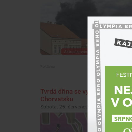
Aktualizováno 27. července 2026, 17
Tvrdá dřina se vyplatila. Mažore
Chorvatsku
Sobota, 25. července 2026, 15:00
Ostatn