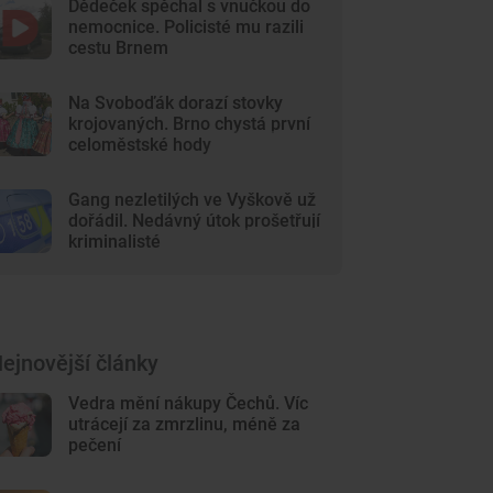
Dědeček spěchal s vnučkou do
nemocnice. Policisté mu razili
cestu Brnem
Na Svoboďák dorazí stovky
krojovaných. Brno chystá první
celoměstské hody
Gang nezletilých ve Vyškově už
dořádil. Nedávný útok prošetřují
kriminalisté
ejnovější články
Vedra mění nákupy Čechů. Víc
utrácejí za zmrzlinu, méně za
pečení