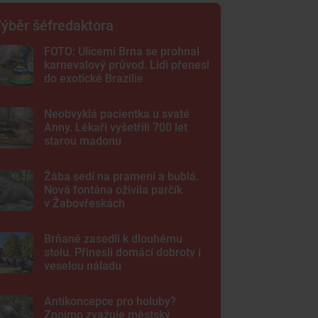
ýběr šéfredaktora
FOTO: Ulicemi Brna se prohnal
karnevalový průvod. Lidi přenesl
do exotické Brazílie
Neobvyklá pacientka u svaté
Anny. Lékaři vyšetřili 700 let
starou madonu
Žába sedí na prameni a bublá.
Nová fontána oživila parčík
v Žabovřeskách
Brňané zasedli k dlouhému
stolu. Přinesli domácí dobroty i
veselou náladu
Antikoncepce pro holuby?
Znojmo zvažuje městský