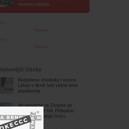
veselou náladu
Premium
Premium
ejnovější články
Rozpálené chodníky i slunce.
Lékaři v Brně řeší vážné letní
popáleniny
Na plovárně ve Znojmě se
popralo třicet lidí. Přibudou
kamery i častější hlídky