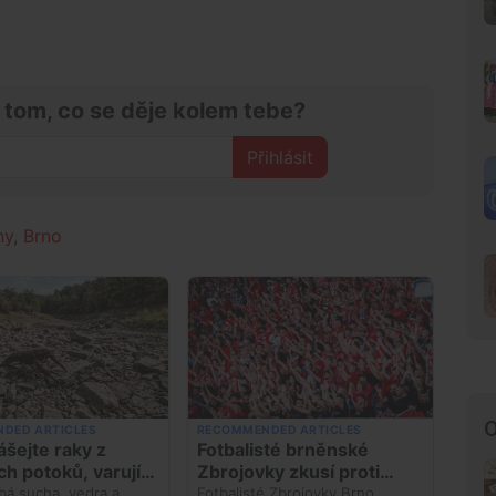
 tom, co se děje kolem tebe?
Přihlásit
ny
,
Brno
O