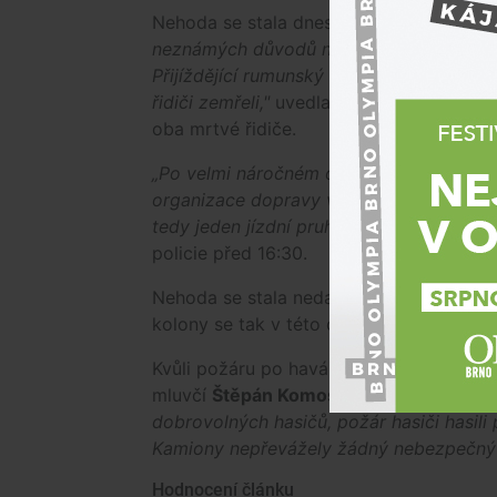
Nehoda se stala dnes před 04:30 ráno.
„
neznámých důvodů narazil do betonových 
Přijíždějící rumunský kamion narazil do 
řidiči zemřeli,"
uvedla mluvčí jihomoravsk
oba mrtvé řidiče.
„Po velmi náročném odklízení následků 
organizace dopravy v omezení provoz čá
tedy jeden jízdní pruh pro každý směr jíz
policie před 16:30.
Nehoda se stala nedaleko místa, kde silni
kolony se tak v této oblasti tvoří i za b
Kvůli požáru po havárii hasiči vyhlásili 
mluvčí
Štěpán Komosný
.
„Na místě zasa
dobrovolných hasičů, požár hasiči hasili
Kamiony nepřevážely žádný nebezpečný 
Hodnocení článku