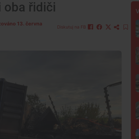
 oba řidiči
V
izováno 13. června
Diskutuj na FB