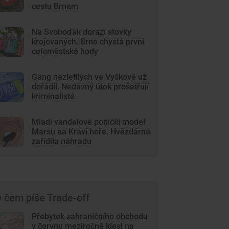
cestu Brnem
Na Svoboďák dorazí stovky
krojovaných. Brno chystá první
celoměstské hody
Gang nezletilých ve Vyškově už
dořádil. Nedávný útok prošetřují
kriminalisté
Mladí vandalové poničili model
Marsu na Kraví hoře. Hvězdárna
zařídila náhradu
 čem píše Trade-off
Přebytek zahraničního obchodu
v červnu meziročně klesl na