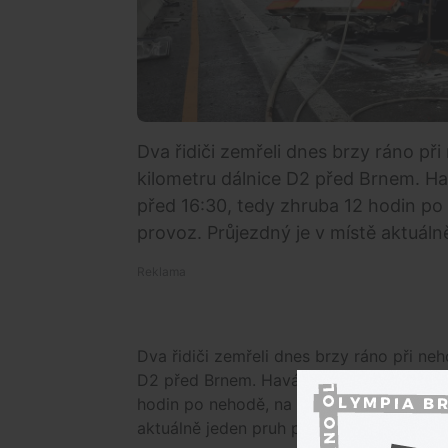
Dva řidiči zemřeli dnes brzy ráno př
kilometru dálnice D2 před Brnem. Havá
před 16:30, tedy zhruba 12 hodin po
provoz. Průjezdný je v místě aktuáln
Dva řidiči zemřeli dnes brzy ráno při ne
D2 před Brnem. Havárie se stala v místě 
hodin po nehodě, na síti X oznámila čás
aktuálně jeden pruh pro každý směr.