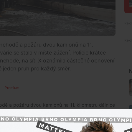
i nehodě a požáru dvou kamionů na 11.
rie se stala v místě zúžení. Policie krátce
 nehodě, na síti X oznámila částečné obnovení
ě jeden pruh pro každý směr.
N
Premium
hodě a požáru dvou kamionů na 11. kilometru dálnice
zúžení. Policie krátce před 16:30, tedy zhruba 12
tečné obnovení provoz. Průjezdný je v místě