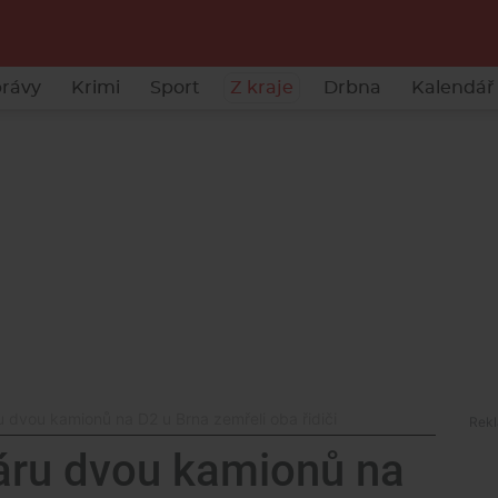
rávy
Krimi
Sport
Z kraje
Drbna
Kalendář 
 dvou kamionů na D2 u Brna zemřeli oba řidiči
áru dvou kamionů na