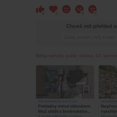
4
2
4
5
Chceš mít přehled o
Štítky
nehoda
,
požár
,
dálnice
,
D2
,
kamio