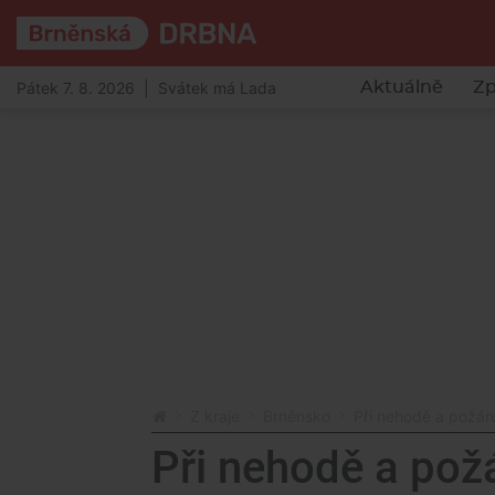
Pátek 7. 8. 2026 | Svátek má Lada
Aktuálně
Zp
Z kraje
Brněnsko
Při nehodě a požáru
Při nehodě a pož