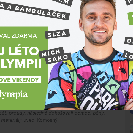
Maďarský kamion přijížděl od Brna, v místě zúžení z
svodidel, dostal smyk a zůstal stát napříč dálnicí.
prostřední části tahače a oba vozy vzplanuly, oba
ých policistů
Andrea Cejnková
. Hasiči již vyprostili
tragické dopravní nehody se povedlo i díky změně
stečně obnovit. Je v současné době v režimu 1+1,
dy. Projíždějte s maximální opatrností,"
napsala
čáři pracují na přestavbě křížení dálnic D1 a D2,
ěžného provozu.
N
druhý ze čtyř stupňů požárního poplachu, uvedl jejich
hovalo šest jednotek včetně jedné jednotky
 pěti proudy, následně dohašovali pomocí pěny.
materiál,"
uvedl Komosný.