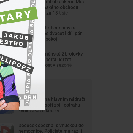
Pokladny minul obloukem. Muž
chtěl z brněnského obchodu
odvézt zboží za 18 tisíc
Požár vyhnal z hodonínské
ubytovny přes dvacet lidí i pár
zvířat. Hořel pokoj
Fotbalisté brněnské Zbrojovky
zkusí proti Liberci udržet
neporazitelnost v sezoně
ejčtenější články
Krvavý útok na hlavním nádraží
v Brně. Agresoři zbili ostrahu
kvůli zákazu kouření
Dědeček spěchal s vnučkou do
nemocnice. Policisté mu razili