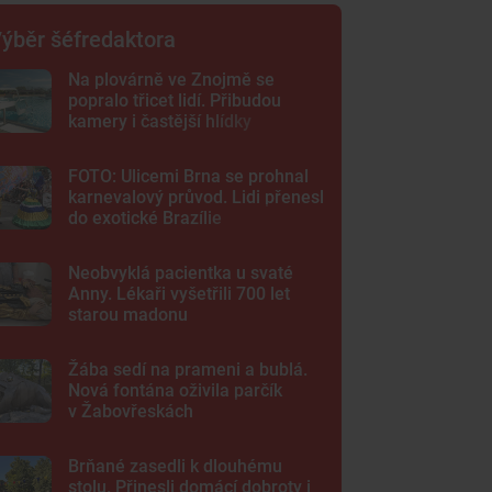
ýběr šéfredaktora
Na plovárně ve Znojmě se
popralo třicet lidí. Přibudou
kamery i častější hlídky
FOTO: Ulicemi Brna se prohnal
karnevalový průvod. Lidi přenesl
do exotické Brazílie
Neobvyklá pacientka u svaté
Anny. Lékaři vyšetřili 700 let
starou madonu
Žába sedí na prameni a bublá.
Nová fontána oživila parčík
v Žabovřeskách
Brňané zasedli k dlouhému
stolu. Přinesli domácí dobroty i