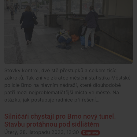
Stovky kontrol, dvě stě přestupků a celkem tisíc
zákroků. Tak zní ve zkratce měsíční statistika Městské
policie Brno na hlavním nádraží, které dlouhodobě
patří mezi nejproblematičtější místa ve městě. Na
otázku, jak postupuje radnice při řešení...
Silničáři chystají pro Brno nový tunel.
Stavbu protáhnou pod sídlištěm
Úterý, 28. listopadu 2023, 12:30
Doprava