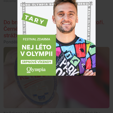
Premium
Do brněnského rozjezdu naběhli revizoři.
Černého pasažéra ztrestali až díky
strážníkům
Pondělí, 27. listopadu 2023, 14:00
Krimi