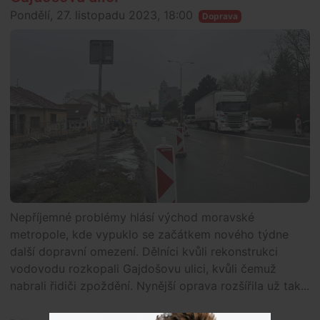
Pondělí, 27. listopadu 2023, 18:00
Doprava
Nepříjemné problémy hlásí východ moravské
metropole, kde vypuklo se začátkem nového týdne
další dopravní omezení. Dělníci kvůli rekonstrukci
vodovodu rozkopali Gajdošovu ulici, kvůli čemuž
nabrali řidiči zpoždění. Nynější oprava rozšířila už tak...