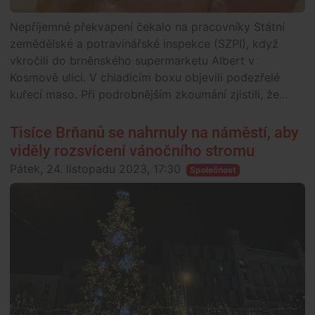
Nepříjemné překvapení čekalo na pracovníky Státní
zemědělské a potravinářské inspekce (SZPI), když
vkročili do brněnského supermarketu Albert v
Kosmově ulici. V chladicím boxu objevili podezřelé
kuřecí maso. Při podrobnějším zkoumání zjistili, že...
Tisíce Brňanů se nahrnuly na náměstí, aby
viděly rozsvícení vánočního stromu
Pátek, 24. listopadu 2023, 17:30
Společnost