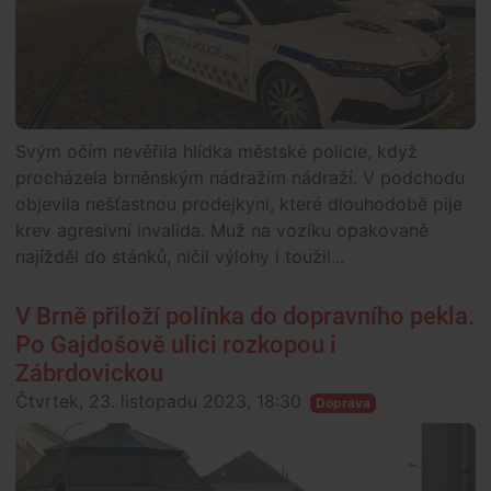
Svým očím nevěřila hlídka městské policie, když
procházela brněnským nádražím nádraží. V podchodu
objevila nešťastnou prodejkyni, které dlouhodobě pije
krev agresivní invalida. Muž na vozíku opakovaně
najížděl do stánků, ničil výlohy i toužil...
V Brně přiloží polínka do dopravního pekla.
Po Gajdošově ulici rozkopou i
Zábrdovickou
Čtvrtek, 23. listopadu 2023, 18:30
Doprava