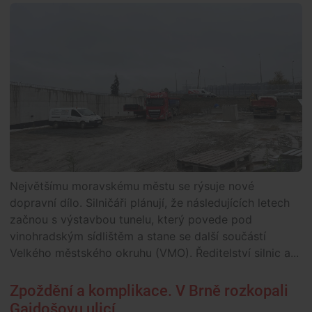
Největšímu moravskému městu se rýsuje nové
dopravní dílo. Silničáři plánují, že následujících letech
začnou s výstavbou tunelu, který povede pod
vinohradským sídlištěm a stane se další součástí
Velkého městského okruhu (VMO). Ředitelství silnic a...
Zpoždění a komplikace. V Brně rozkopali
Gajdošovu ulicí