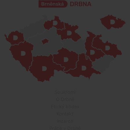
Soukromí
O Drbně
Etický kodex
Kontakt
Inzerce
Práce v Drbně