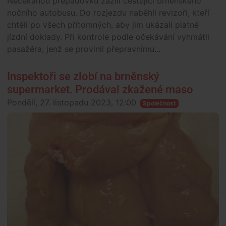
Nečekanou přepadovku zažili cestující brněnského
nočního autobusu. Do rozjezdu naběhli revizoři, kteří
chtěli po všech přítomných, aby jim ukázali platné
jízdní doklady. Při kontrole podle očekávání vyhmátli
pasažéra, jenž se provinil přepravnímu...
Inspektoři se zlobí na brněnský
supermarket. Prodával zkažené maso
Pondělí, 27. listopadu 2023, 12:00
Společnost