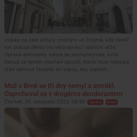
Vrásky na čele přibyly mnohým ve Znojmě, kde téměř
rok pracují dělníci na rekonstrukci radniční věže.
Oprava dominanty města se zkomplikovala, kvůli
čemuž se termín otevření zpozdí. Navíc musí městský
úřad sáhnout hlouběji do kapsy, aby zaplatil...
Muž v Brně se tři dny nemyl a smrděl.
Osprchoval se v drogérce deodorantem
Čtvrtek, 30. listopadu 2023, 09:30
Zprávy
Krimi