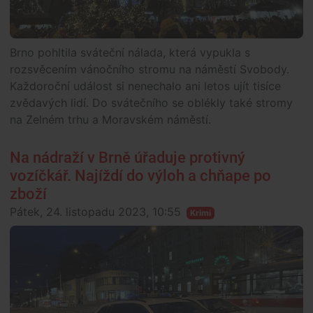
Brno pohltila sváteční nálada, která vypukla s
rozsvěcením vánočního stromu na náměstí Svobody.
Každoroční událost si nenechalo ani letos ujít tisíce
zvědavých lidí. Do svátečního se oblékly také stromy
na Zelném trhu a Moravském náměstí.
Na nádraží v Brně úřaduje protivný
vozíčkář. Najíždí do výloh a chňape po
zboží
Pátek, 24. listopadu 2023, 10:55
Krimi