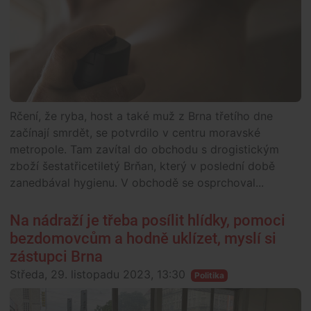
Rčení, že ryba, host a také muž z Brna třetího dne
začínají smrdět, se potvrdilo v centru moravské
metropole. Tam zavítal do obchodu s drogistickým
zboží šestatřicetiletý Brňan, který v poslední době
zanedbával hygienu. V obchodě se osprchoval...
Na nádraží je třeba posílit hlídky, pomoci
bezdomovcům a hodně uklízet, myslí si
zástupci Brna
Středa, 29. listopadu 2023, 13:30
Politika