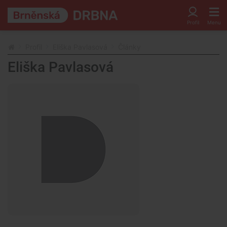
Profil
Eliška Pavlasová
Články
Eliška Pavlasová