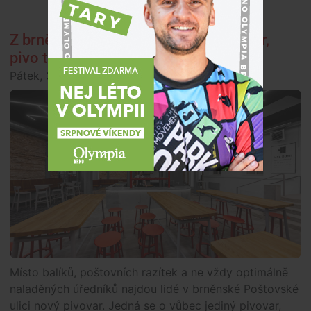
Z brněnské historické pošty je pivovar,
pivo tam vaří žena
Pátek, 3. prosince 2021, 17:00
Společnost
Místo balíků, poštovních razítek a ne vždy optimálně
naladěných úředníků najdou lidé v brněnské Poštovské
ulici nový pivovar. Jedná se o vůbec jediný pivovar,