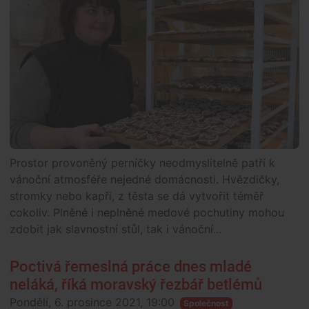
Prostor provoněný perníčky neodmyslitelně patří k
vánoční atmosféře nejedné domácnosti. Hvězdičky,
stromky nebo kapři, z těsta se dá vytvořit téměř
cokoliv. Plněné i neplněné medové pochutiny mohou
zdobit jak slavnostní stůl, tak i vánoční...
Poctivá řemeslná práce dnes mladé
neláká, říká moravský řezbář betlémů
Pondělí, 6. prosince 2021, 19:00
Společnost