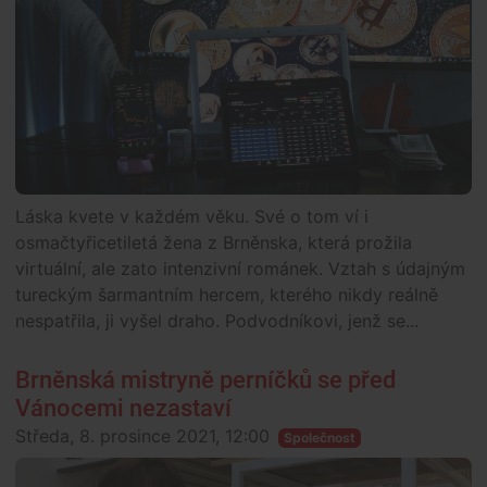
Láska kvete v každém věku. Své o tom ví i
osmačtyřicetiletá žena z Brněnska, která prožila
virtuální, ale zato intenzivní románek. Vztah s údajným
tureckým šarmantním hercem, kterého nikdy reálně
nespatřila, ji vyšel draho. Podvodníkovi, jenž se...
Brněnská mistryně perníčků se před
Vánocemi nezastaví
Středa, 8. prosince 2021, 12:00
Společnost