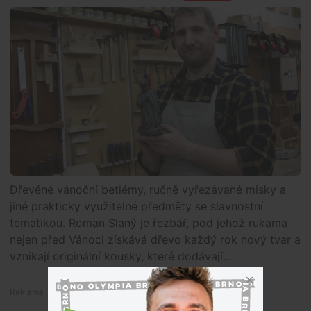
Dřevěné vánoční betlémy, ručně vyřezávané misky a
jiné prakticky využitelné předměty se slavnostní
tematikou. Roman Slaný je řezbář, pod jehož rukama
nejen před Vánoci získává dřevo každý rok nový tvar a
vznikají originální kousky, které dodávají...
Premium