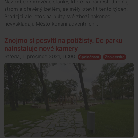
Nazdobené dřevěné stánky, které na náměstí doplňují
strom a dřevěný betlém, se měly otevřít tento týden.
Prodejci ale letos na pulty své zboží nakonec
nevyskládají. Město konání adventních...
Znojmo si posvítí na potížisty. Do parku
nainstaluje nové kamery
Středa, 1. prosince 2021, 16:00
Společnost
Znojemsko