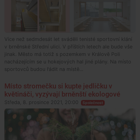
Více než sedmdesát let sváděli tenisté sportovní klání
v brněnské Střední ulici. V příštích letech ale bude vše
jinak. Město má totiž s pozemkem v Králově Poli
nacházejícím se u hokejových hal jiné plány. Na místo
sportovců budou řádit na místě...
Místo stromečku si kupte jedličku v
květináči, vyzývají brněnští ekologové
Středa, 8. prosince 2021, 20:00
Společnost