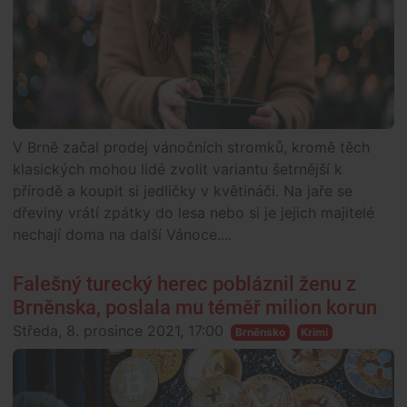
V Brně začal prodej vánočních stromků, kromě těch
klasických mohou lidé zvolit variantu šetrnější k
přírodě a koupit si jedličky v květináči. Na jaře se
dřeviny vrátí zpátky do lesa nebo si je jejich majitelé
nechají doma na další Vánoce....
Falešný turecký herec pobláznil ženu z
Brněnska, poslala mu téměř milion korun
Středa, 8. prosince 2021, 17:00
Brněnsko
Krimi