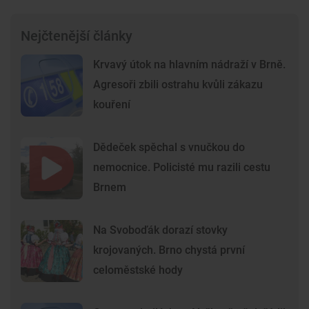
Nejčtenější články
Krvavý útok na hlavním nádraží v Brně.
Agresoři zbili ostrahu kvůli zákazu
kouření
Dědeček spěchal s vnučkou do
nemocnice. Policisté mu razili cestu
Brnem
Na Svoboďák dorazí stovky
krojovaných. Brno chystá první
celoměstské hody