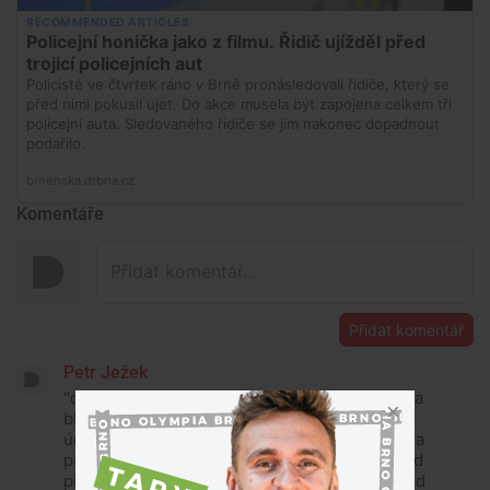
Komentáře
Přidat komentář
Petr Ježek
"děti by měli znát pravidla provozu" Co je to za
blbost? Pravidla provozu jsou pro jeho
účastníky. Děti mají znát pravidla schovávané a
panáka. To že nějaký debil neumí zastavit před
přechodem není vina dítěte ale řidiče. Přechod