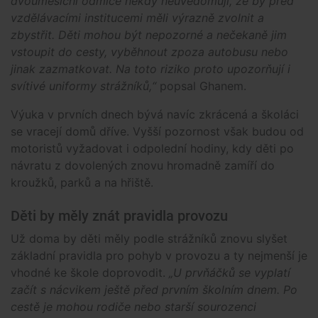
dvouměsíční odmlce někdy neuvědomují, že by před
vzdělávacími institucemi měli výrazně zvolnit a
zbystřit. Děti mohou být nepozorné a nečekaně jim
vstoupit do cesty, vyběhnout zpoza autobusu nebo
jinak zazmatkovat. Na toto riziko proto upozorňují i
svítivé uniformy strážníků,“
popsal Ghanem.
Výuka v prvních dnech bývá navíc zkrácená a školáci
se vracejí domů dříve. Vyšší pozornost však budou od
motoristů vyžadovat i odpolední hodiny, kdy děti po
návratu z dovolených znovu hromadně zamíří do
kroužků, parků a na hřiště.
Děti by měly znát pravidla provozu
Už doma by děti měly podle strážníků znovu slyšet
základní pravidla pro pohyb v provozu a ty nejmenší je
vhodné ke škole doprovodit.
„U prvňáčků se vyplatí
začít s nácvikem ještě před prvním školním dnem. Po
cestě je mohou rodiče nebo starší sourozenci