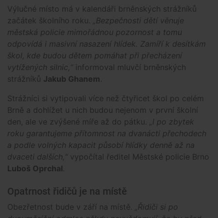
Výlučné místo má v kalendáři brněnských strážníků
začátek školního roku.
„Bezpečnosti dětí věnuje
městská policie mimořádnou pozornost a tomu
odpovídá i masivní nasazení hlídek. Zamíří k desítkám
škol, kde budou dětem pomáhat při přecházení
vytížených silnic,“
informoval mluvčí brněnských
strážníků
Jakub Ghanem
.
Strážníci si vytipovali více než čtyřicet škol po celém
Brně a dohlížet u nich budou nejenom v první školní
den, ale ve zvýšené míře až do pátku.
„I po zbytek
roku garantujeme přítomnost na dvanácti přechodech
a podle volných kapacit působí hlídky denně až na
dvaceti dalších,“
vypočítal ředitel Městské policie Brno
Luboš Oprchal
.
Opatrnost řidičů je na místě
Obezřetnost bude v září na místě.
„Řidiči si po