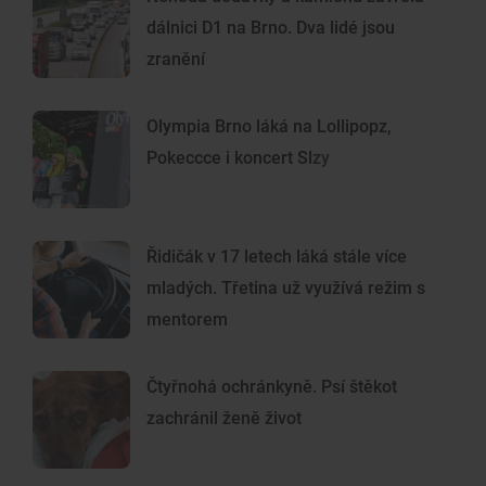
dálnici D1 na Brno. Dva lidé jsou
zranění
Olympia Brno láká na Lollipopz,
Pokeccce i koncert Slzy
Řidičák v 17 letech láká stále více
mladých. Třetina už využívá režim s
mentorem
Čtyřnohá ochránkyně. Psí štěkot
zachránil ženě život