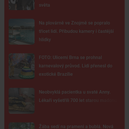
světa
Na plovárně ve Znojmě se popralo
třicet lidí. Přibudou kamery i častější
hlídky
FOTO: Ulicemi Brna se prohnal
karnevalový průvod. Lidi přenesl do
exotické Brazílie
Neobvyklá pacientka u svaté Anny.
Lékaři vyšetřili 700 let starou madonu
Žába sedí na prameni a bublá. Nová