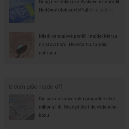
Gang nezletilých ve Vyškově už dořádil.
Nedávný útok prošetřují kriminalisté
Mladí vandalové poničili model Marsu
na Kraví hoře. Hvězdárna zařídila
náhradu
O čem píše Trade-off
Řidičák do konce roku propadne čtvrt
milionu lidí. Nový přijde i do výdejního
boxu