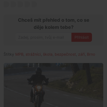
Chceš mít přehled o tom, co se
děje kolem tebe?
Přihlásit
Štítky
MPB
,
strážníci
,
škola
,
bezpečnost
,
září
,
Brno