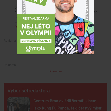
pro chodce je dopravní značka vodorovná. A
před každou školou jsou retardéry. Pokud to
nějaký debil nechápe, ať mu zabaví řidičák, auto,
barák a obstaví bankovní konto.
Pondělí, 2. září 2024, 08:18
Odpovědět
2
Premium
Premium
Výběr šéfredaktora
Centrum Brna ovládli šermíři. Jsem
jako Kung Fu Panda, řekl čerstvý mistr