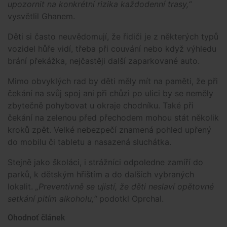
upozornit na konkrétní rizika každodenní trasy,“
vysvětlil Ghanem.
Děti si často neuvědomují, že řidiči je z některých typů
vozidel hůře vidí, třeba při couvání nebo když výhledu
brání překážka, nejčastěji další zaparkované auto.
Mimo obvyklých rad by děti měly mít na paměti, že při
čekání na svůj spoj ani při chůzi po ulici by se neměly
zbytečně pohybovat u okraje chodníku. Také při
čekání na zelenou před přechodem mohou stát několik
kroků zpět. Velké nebezpečí znamená pohled upřený
do mobilu či tabletu a nasazená sluchátka.
Stejně jako školáci, i strážníci odpoledne zamíří do
parků, k dětským hřištím a do dalších vybraných
lokalit.
„Preventivně se ujistí, že děti neslaví opětovné
setkání pitím alkoholu,“
podotkl Oprchal.
Ohodnoť článek