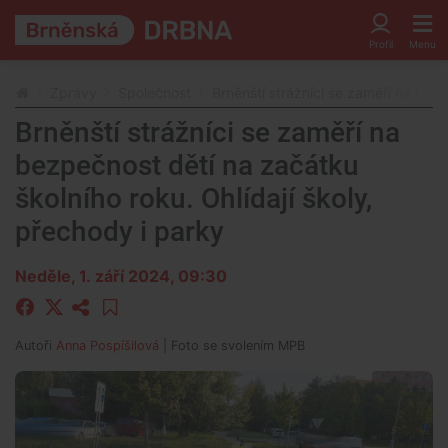
Zprávy
Společnost
Brněnští strážníci se zaměří na bezp
Brněnští strážníci se zaměří na
bezpečnost dětí na začátku
školního roku. Ohlídají školy,
přechody i parky
Neděle, 1. září 2024, 09:30
Autoři
Anna Pospíšilová
| Foto
se svolením MPB