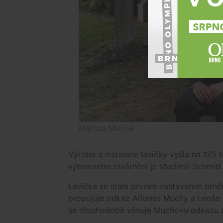
Marcus Mucha
Výroba a instalace lavičky vyšla na 125 t
výtvarného ztvárnění je Vladimír Schmid.
Lavička se stala prvním zastavením brně
propojuje odkaz Alfonse Muchy a Leoše Ja
se dlouhodobě věnuje Muchovu odkazu a