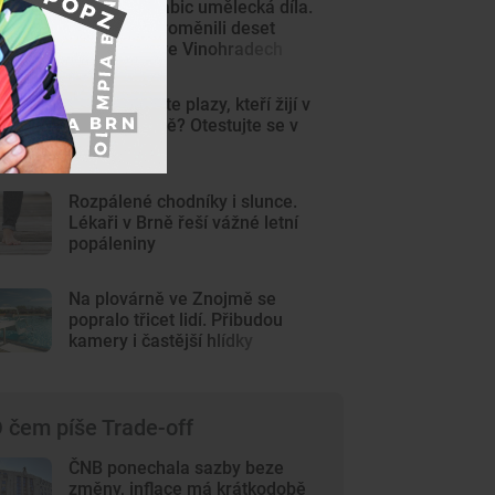
Z šedých krabic umělecká díla.
Výtvarníci proměnili deset
trafostanic ve Vinohradech
KVÍZ: Poznáte plazy, kteří žijí v
české přírodě? Otestujte se v
kvízu
Rozpálené chodníky i slunce.
Lékaři v Brně řeší vážné letní
popáleniny
Na plovárně ve Znojmě se
popralo třicet lidí. Přibudou
kamery i častější hlídky
 čem píše Trade-off
ČNB ponechala sazby beze
změny, inflace má krátkodobě