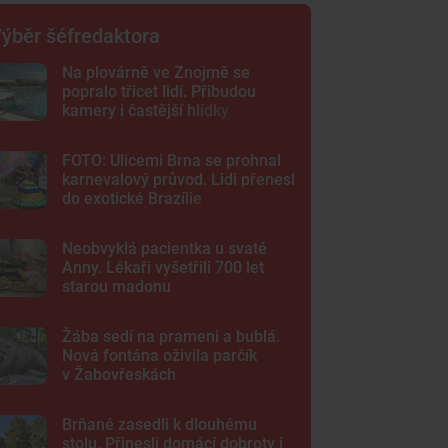
ýběr šéfredaktora
Na plovárně ve Znojmě se
popralo třicet lidí. Přibudou
kamery i častější hlídky
FOTO: Ulicemi Brna se prohnal
karnevalový průvod. Lidi přenesl
do exotické Brazílie
Neobvyklá pacientka u svaté
Anny. Lékaři vyšetřili 700 let
starou madonu
Žába sedí na prameni a bublá.
Nová fontána oživila parčík
v Žabovřeskách
Brňané zasedli k dlouhému
stolu. Přinesli domácí dobroty i