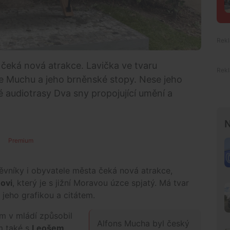
čeká nová atrakce. Lavička ve tvaru
e Muchu a jeho brněnské stopy. Nese jeho
ové audiotrasy Dva sny propojující umění a
N
Premium
ěvníky i obyvatele města čeká nová atrakce,
ovi
, který je s jižní Moravou úzce spjatý. Má tvar
 jeho grafikou a citátem.
m v mládí způsobil
Alfons Mucha byl český
m také s
Leošem