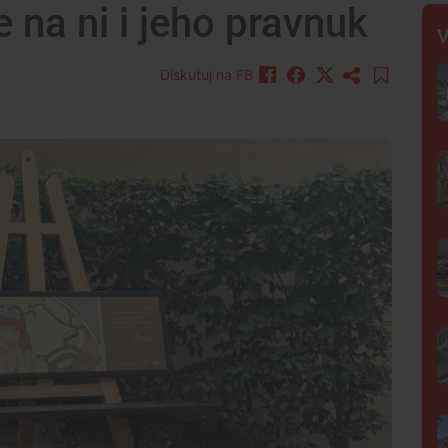
 na ni i jeho pravnuk
V
Diskutuj na FB