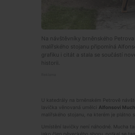
Na návštěvníky brněnského Petrova 
malířského stojanu připomíná Alfons
grafiku i citát a stala se součástí n
historii.
U katedrály na brněnském Petrově návšt
lavička věnovaná umělci
Alfonsovi Much
malířského stojanu, na kterém je plátno s
Umístění lavičky není náhodné. Mucha ta
jako člen pěveckého sboru, potkal se ta