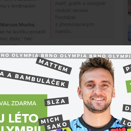
malíř, grafik a designér
uchu v brněnském
období secese.
Pocházel
z jihomoravských
s
Marcus Mucha
,
Ivančic.
se na lavičku posadil
oc líbilo,“
řekl
jazykem.
N