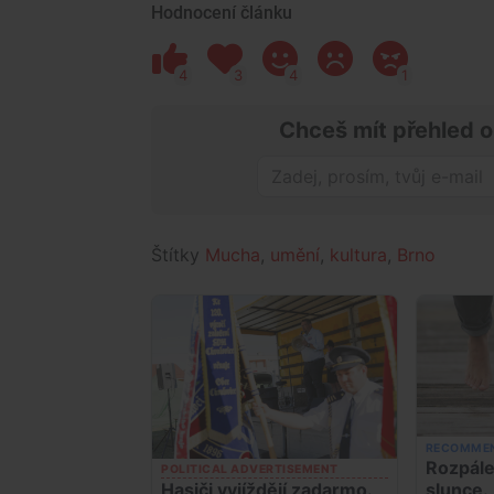
Hodnocení článku
4
3
4
1
Chceš mít přehled o
Štítky
Mucha
,
umění
,
kultura
,
Brno