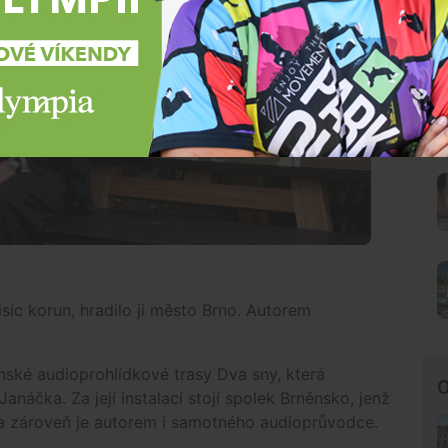
isíc korun, hradilo ji město Brno. Autorem
nské audioprohlídkové trasy Dva sny, která
O
náčka. Za její instalací stojí spolek Brněnsko, jenž
 zároveň je autorem i samotného audioprůvodce.