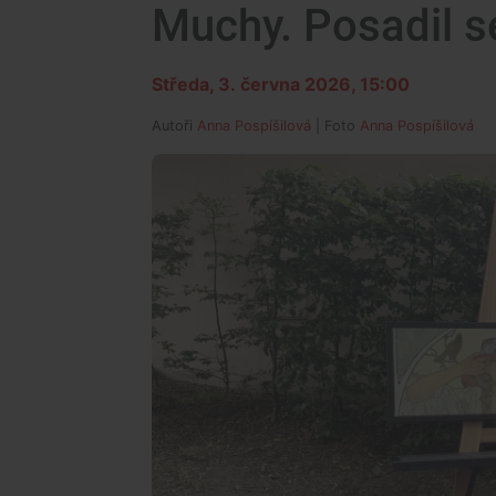
Muchy. Posadil se
Středa, 3. června 2026, 15:00
Autoři
Anna Pospíšilová
| Foto
Anna Pospíšilová