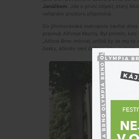
Janáčkem
. Jde o první objekt, který M
veřejném prostoru připomíná.
Do jihomoravské metropole zavítal dne
pravnuk Alfonse Muchy. Byl prvním, kdo 
„Alfons Brno miloval, určitě by se mu to m
česky, ačkoliv není čeština jeho rodným 