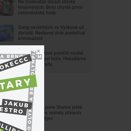
Na Svoboďák dorazí stovky
krojovaných. Brno chystá první
celoměstské hody
Gang nezletilých ve Vyškově už
dořádil. Nedávný útok prošetřují
kriminalisté
Mladí vandalové poničili model
Marsu na Kraví hoře. Hvězdárna
zařídila náhradu
ejnovější články
Tak detailně jsme Slunce ještě
neviděli. Nové snímky přinesly
průlomový objev