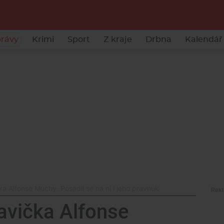
rávy
Krimi
Sport
Z kraje
Drbna
Kalendář 
čka Alfonse Muchy. Posadil se na ni i jeho pravnuk
lavička Alfonse