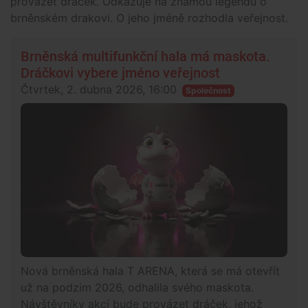
provázet dráček. Odkazuje na známou legendu o
brněnském drakovi. O jeho jméně rozhodla veřejnost.
Brněnská multifunkční hala má maskota.
Dráčkovi vybere jméno veřejnost
Čtvrtek, 2. dubna 2026, 16:00
Společnost
Nová brněnská hala T ARENA, která se má otevřít
už na podzim 2026, odhalila svého maskota.
Návštěvníky akcí bude provázet dráček, jehož