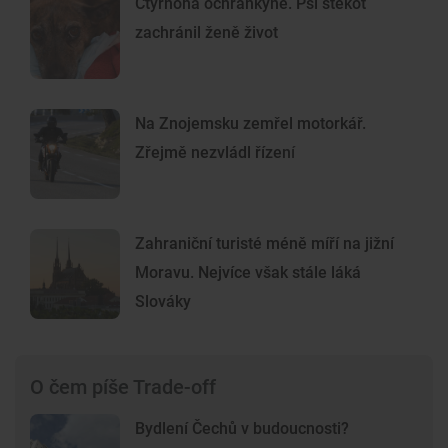
Čtyřnohá ochránkyně. Psí štěkot
zachránil ženě život
Na Znojemsku zemřel motorkář.
Zřejmě nezvládl řízení
Zahraniční turisté méně míří na jižní
Moravu. Nejvíce však stále láká
Slováky
O čem píše Trade-off
Bydlení Čechů v budoucnosti?