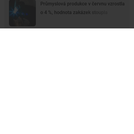
Průmyslová produkce v červnu vzrostla
o 4 %, hodnota zakázek stoupla
Premium
Premium
Další články
Další komerční články