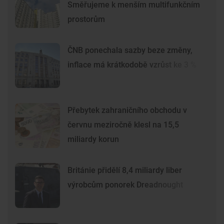
Směřujeme k menším multifunkčním
prostorům
ČNB ponechala sazby beze změny,
inflace má krátkodobě vzrůst ke 3 %
Přebytek zahraničního obchodu v
červnu meziročně klesl na 15,5
miliardy korun
Británie přidělí 8,4 miliardy liber
výrobcům ponorek Dreadnought