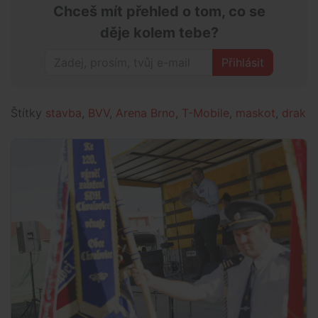
Chceš mít přehled o tom, co se
děje kolem tebe?
Přihlásit
Štítky
stavba
,
BVV
,
Arena Brno
,
T-Mobile
,
maskot
,
drak