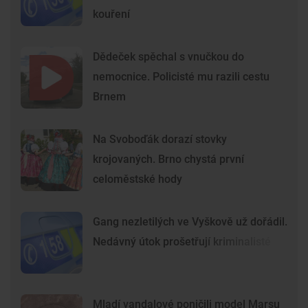
kouření
Dědeček spěchal s vnučkou do
nemocnice. Policisté mu razili cestu
Brnem
Na Svoboďák dorazí stovky
krojovaných. Brno chystá první
celoměstské hody
Gang nezletilých ve Vyškově už dořádil.
Nedávný útok prošetřují kriminalisté
Mladí vandalové poničili model Marsu