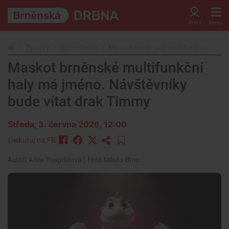
Zprávy
Společnost
Maskot brněnské multifunkční haly
Maskot brněnské multifunkční
haly má jméno. Návštěvníky
bude vítat drak Timmy
Středa, 3. června 2026, 12:00
Diskutuj na FB
Autoři
Anna Pospíšilová
| Foto
Město Brno