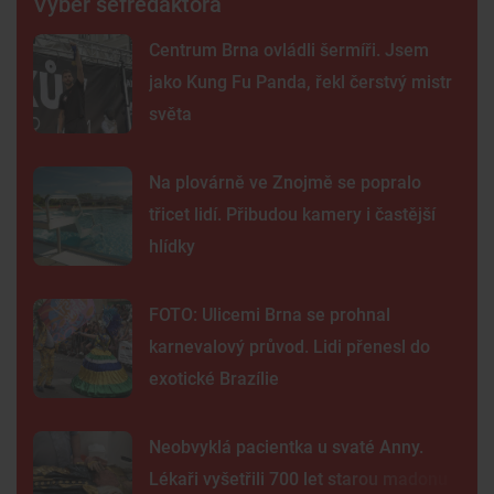
Výběr šéfredaktora
Centrum Brna ovládli šermíři. Jsem
jako Kung Fu Panda, řekl čerstvý mistr
světa
Na plovárně ve Znojmě se popralo
třicet lidí. Přibudou kamery i častější
hlídky
FOTO: Ulicemi Brna se prohnal
karnevalový průvod. Lidi přenesl do
exotické Brazílie
Neobvyklá pacientka u svaté Anny.
Lékaři vyšetřili 700 let starou madonu