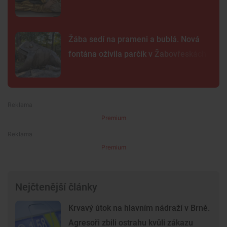
Žába sedí na prameni a bublá. Nová
fontána oživila parčík v Žabovřeskách
Premium
Premium
Nejčtenější články
Krvavý útok na hlavním nádraží v Brně.
Agresoři zbili ostrahu kvůli zákazu