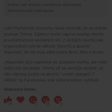
jméno teď mohou navrhnout obyvatelé
jihomoravské metropole.
Lidé třiačtyřiceti procenty hlasů rozhodli, že se dráček
jmenuje Timmy. Zájemci mohli nejprve posílat návrhy
prostřednictvím sociálních sítí. Z došlých návrhů pak
organizátoři vybrali několik favoritů a spustili
hlasování. Ve hře byla ještě jména Brun, Max a Kroky.
„Hlasování bylo napínavé do poslední vteřiny, ale vítěz
může být jen jeden. Timmy už se nemůže dočkat, až
vás všechny potká na akcích,“
uvedli zástupci T
ARENY na Facebooku, kde vítězné jméno vyhlásili.
Hodnocení článku
14
1
13
3