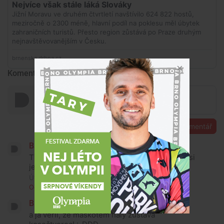
Komentáře
Přidat komentář
Baron Kocharovski
TYDÝT aréna... :-DDD těch názvů už bylo (a asi
ještě bude)! :-DDD
Úterý, 9. června 2026, 12:45
Odpovědět
1
Baron Kocharovski
a já věřil, že maskotem haly zůstává