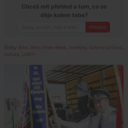
Chceš mít přehled o tom, co se
děje kolem tebe?
Přihlásit
Štítky
Brno
,
Brno Pride Week
,
menšiny
,
duhový průvod
,
kultura
,
LGBT+