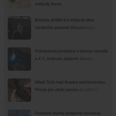
miliardy korun
Británie přidělí 8,4 miliardy liber
výrobcům ponorek Dreadnought
Průmyslová produkce v červnu vzrostla
o 4 %, hodnota zakázek stoupla
Mladí Češi mají finance pod kontrolou.
Přesto jim chybí peníze na zážitky
Pozemní stavby podpořily červnový