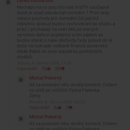
Lenka Kuchařová
Nechápu na co jsou tito lidé hrdí?V současné
době je snad ostuda být normální ? Proč tedy
nejsou pochody pro normální lidi,jejichž
zásluhou (pokud budou vychovávaní ke studiu a
práci ) přicházejí na svět děti,ze kterých
vyrostou daňoví poplatníci a tím pádem se
budou starat o naše důchody.Tedy pokud do té
doby nerozkrade veškeré finance slovenský
stbák Babiš se svou squadrou podobných
zlodějů.
Sobota, 6. června 2026, 17:24
Odpovědět
13
29
Michal Pokorný
Až na poslední větu skvělý koment. Ovšem
co chtít po voličích Pjotra Fialenka.
Zdroj:
Pondělí, 8. června 2026, 02:33
Odpovědět
2
1
Michal Pokorný
Až na poslední větu skvělý koment. Ovšem
co chtít po voličích Pjotra Fialenka.