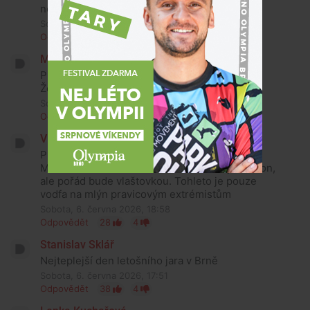
ne.
Sobota, 6. června 2026, 22:01
Odpovědět
15
3
Michal Pokorný
Přestávám platit poplatky za psa, protože můj
Žeryk se identifikuje jako kočka.
Sobota, 6. června 2026, 21:56
Odpovědět
31
2
Vladimír Bulka
Proč mají potřebu se pořád zviditelňovat?
Můžete milionkrát říkat o vlaštovce že je to slon,
ale pořád bude vlaštovkou. Tohleto je pouze
vodfa na mlýn pravicovým extrémistům
Sobota, 6. června 2026, 18:58
Odpovědět
28
4
Stanislav Sklář
Nejteplejší den letošního jara v Brně
Sobota, 6. června 2026, 17:51
Odpovědět
38
4