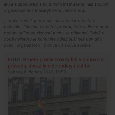
akce a spolupráci s kulturními institucemi, neziskovými
organizacemi a Masarykovou univerzitou.
„Letošní ročník je pro nás návratem k podstatě
festivalu. Chceme vytvářet prostor, kde se lidé mohou
potkat, sdílet zkušenosti a cítit se přijímaní. Právě v
době nejistoty je komunita důležitější než kdy dřív,"
uvedli organizátoři již dříve v tiskové zprávě.
FOTO: Brnem prošly stovky lidí v duhovém
průvodu, dorazily celé rodiny i politici
Sobota, 6. června 2026, 15:50