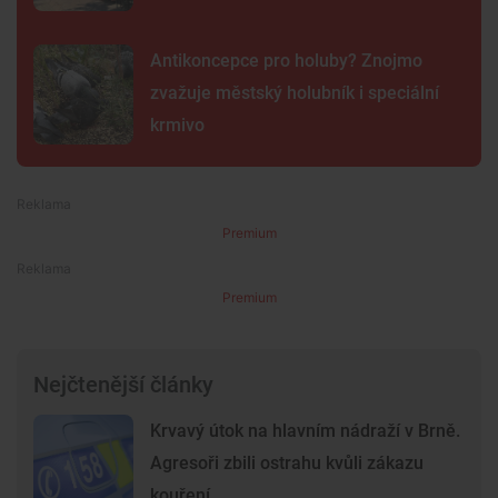
Antikoncepce pro holuby? Znojmo
zvažuje městský holubník i speciální
krmivo
Premium
Premium
Nejčtenější články
Krvavý útok na hlavním nádraží v Brně.
Agresoři zbili ostrahu kvůli zákazu
kouření