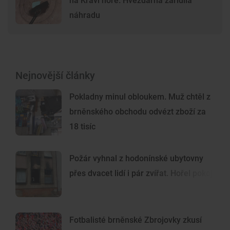
na Kraví hoře. Hvězdárna zařídila
náhradu
Nejnovější články
Pokladny minul obloukem. Muž chtěl z
brněnského obchodu odvézt zboží za
18 tisíc
Požár vyhnal z hodonínské ubytovny
přes dvacet lidí i pár zvířat. Hořel pokoj
Fotbalisté brněnské Zbrojovky zkusí