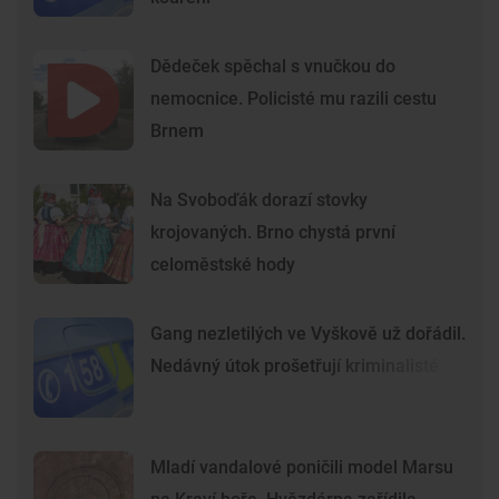
Dědeček spěchal s vnučkou do
nemocnice. Policisté mu razili cestu
Brnem
Na Svoboďák dorazí stovky
krojovaných. Brno chystá první
celoměstské hody
Gang nezletilých ve Vyškově už dořádil.
Nedávný útok prošetřují kriminalisté
Mladí vandalové poničili model Marsu