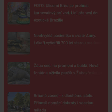
FOTO: Ulicemi Brna se prohnal
karnevalový průvod. Lidi přenesl do
exotické Brazílie
Neobvyklá pacientka u svaté Anny.
Lékaři vyšetřili 700 let starou madonu
Žába sedí na prameni a bublá. Nová
fontána oživila parčík v Žabovřeskách
Brňané zasedli k dlouhému stolu.
Přinesli domácí dobroty i veselou
náladu