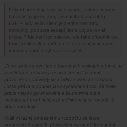
Průvod hrdosti je
veřejná slavnost a demonstrace,
která oslavuje kulturu, rozmanitost a identitu
LGBT+ lidí
. Jejím cílem je zviditelnění této
komunity, podpora sebepřijetí a boj za rovná
práva. Pride není jen oslavou, ale také připomínkou
toho, kolik úsilí a obětí stálo, aby současná queer
komunita mohla být vidět a slyšet.
„Tento průvod není jen o barevných vlajkách a tanci. Je
o solidaritě, odvaze a neustálém úsilí o rovná
práva. Pride průvody se zrodily z boje za základní
lidská práva a dodnes jsou symbolem toho, že naše
práva nejsou garantována a že musíme stále
vystupovat proti nenávisti a diskriminaci,"
uvedli již
dříve pořádající.
Kvůli výrazně omezenému rozpočtu se letos
organizátoři zaměřili především na menší komunitní