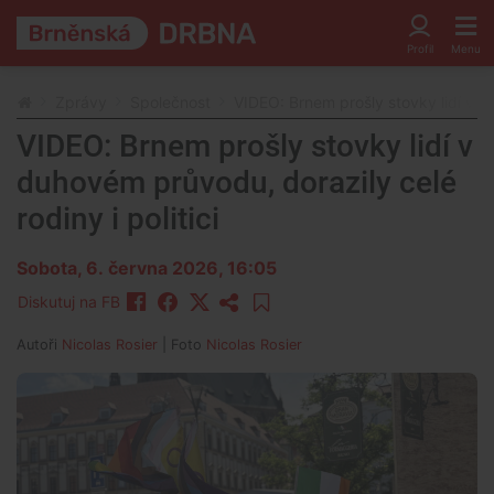
Zprávy
Společnost
VIDEO: Brnem prošly stovky lidí v du
VIDEO: Brnem prošly stovky lidí v
duhovém průvodu, dorazily celé
rodiny i politici
Sobota, 6. června 2026, 16:05
Diskutuj na FB
Autoři
Nicolas Rosier
| Foto
Nicolas Rosier