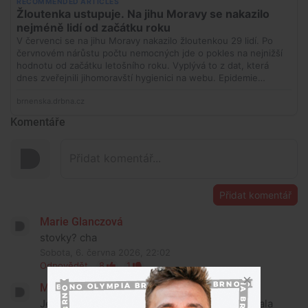
Komentáře
Přidat komentář
Marie Glanczová
stovky? cha
Sobota, 6. června 2026, 22:02
Odpovědět
8
1
Michal Pokorný
Je zvláštní, že Babiš se tady urážet může a Fiala