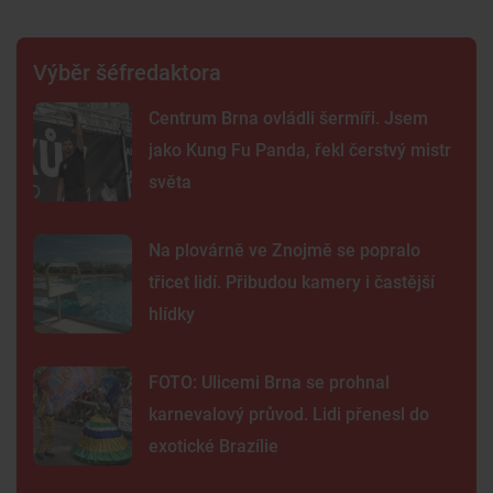
Výběr šéfredaktora
Centrum Brna ovládli šermíři. Jsem
jako Kung Fu Panda, řekl čerstvý mistr
světa
Na plovárně ve Znojmě se popralo
třicet lidí. Přibudou kamery i častější
hlídky
FOTO: Ulicemi Brna se prohnal
karnevalový průvod. Lidi přenesl do
exotické Brazílie