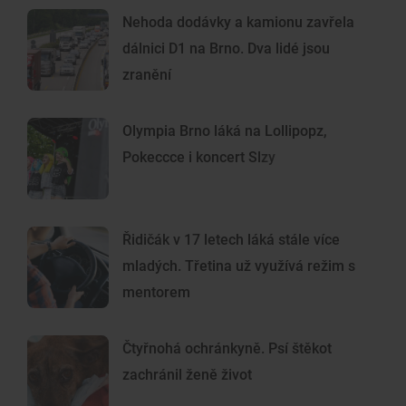
Nehoda dodávky a kamionu zavřela
dálnici D1 na Brno. Dva lidé jsou
zranění
Olympia Brno láká na Lollipopz,
Pokeccce i koncert Slzy
Řidičák v 17 letech láká stále více
mladých. Třetina už využívá režim s
mentorem
Čtyřnohá ochránkyně. Psí štěkot
zachránil ženě život