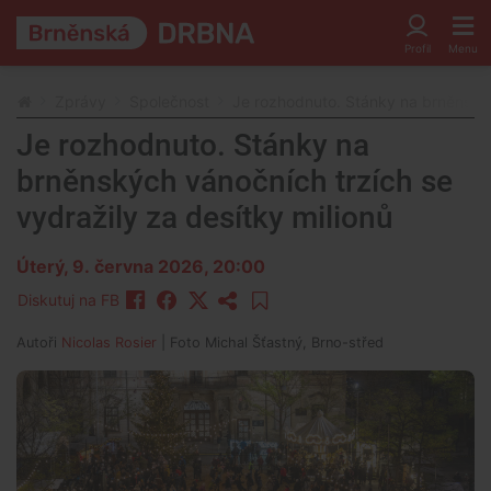
Zprávy
Společnost
Je rozhodnuto. Stánky na brněnských
Je rozhodnuto. Stánky na
brněnských vánočních trzích se
vydražily za desítky milionů
Úterý, 9. června 2026, 20:00
Diskutuj na FB
Autoři
Nicolas Rosier
| Foto
Michal Šťastný, Brno-střed