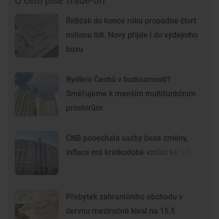
O čem píše Trade-off
Řidičák do konce roku propadne čtvrt
milionu lidí. Nový přijde i do výdejního
boxu
Bydlení Čechů v budoucnosti?
Směřujeme k menším multifunkčním
prostorům
ČNB ponechala sazby beze změny,
inflace má krátkodobě vzrůst ke 3 %
Přebytek zahraničního obchodu v
červnu meziročně klesl na 15,5