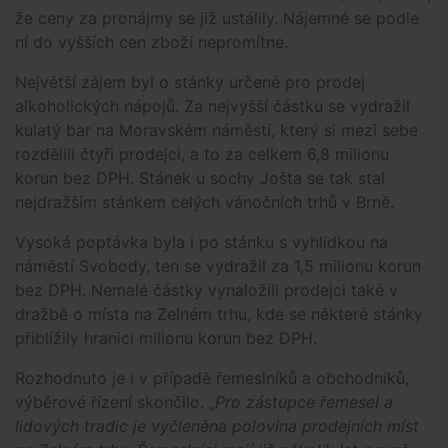
že ceny za pronájmy se již ustálily. Nájemné se podle
ní do vyšších cen zboží nepromítne.
Největší zájem byl o stánky určené pro prodej
alkoholických nápojů. Za nejvyšší částku se vydražil
kulatý bar na Moravském náměstí, který si mezi sebe
rozdělili čtyři prodejci, a to za celkem 6,8 milionu
korun bez DPH. Stánek u sochy Jošta se tak stal
nejdražším stánkem celých vánočních trhů v Brně.
Vysoká poptávka byla i po stánku s vyhlídkou na
náměstí Svobody, ten se vydražil za 1,5 milionu korun
bez DPH. Nemalé částky vynaložili prodejci také v
dražbě o místa na Zelném trhu, kde se některé stánky
přiblížily hranici milionu korun bez DPH.
Rozhodnuto je i v případě řemeslníků a obchodníků,
výběrové řízení skončilo. „
Pro zástupce řemesel a
lidových tradic je vyčleněna polovina prodejních míst