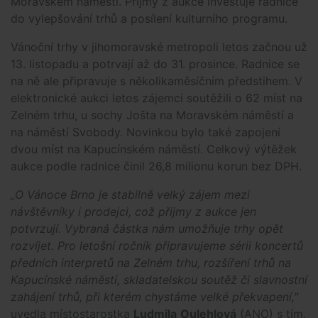
Moravském náměstí. Příjmy z aukce investuje radnice
do vylepšování trhů a posílení kulturního programu.
Vánoční trhy v jihomoravské metropoli letos začnou už
13. listopadu a potrvají až do 31. prosince. Radnice se
na ně ale připravuje s několikaměsíčním předstihem. V
elektronické aukci letos zájemci soutěžili o
62 míst na
Zelném trhu, u sochy Jošta na Moravském náměstí a
na náměstí Svobody. Novinkou bylo také zapojení
dvou míst na Kapucínském náměstí. Celkový výtěžek
aukce podle radnice činil 26,8 milionu korun bez DPH.
„O Vánoce Brno je stabilně velký zájem mezi
návštěvníky i prodejci, což příjmy z aukce jen
potvrzují. Vybraná částka nám umožňuje trhy opět
rozvíjet. Pro letošní ročník připravujeme sérii koncertů
předních interpretů na Zelném trhu, rozšíření trhů na
Kapucínské náměstí, skladatelskou soutěž či slavnostní
zahájení trhů, při kterém chystáme velké překvapení,"
uvedla místostarostka
Ludmila
Oulehlová
(ANO) s tím,