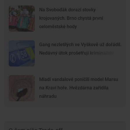
Na Svoboďák dorazí stovky
krojovaných. Brno chystá první
celoměstské hody
Gang nezletilých ve Vyškově už dořádil.
Nedávný útok prošetřují kriminalisté
Mladí vandalové poničili model Marsu
na Kraví hoře. Hvězdárna zařídila
náhradu