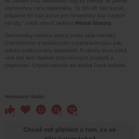
na Zelném trhu. Řemeslníci mají již několik let pevně
stanovenou cenu nájemného. Ta činí 45 tisíc korun,
případně 65 tisíc korun pro řemeslníky bez tradiční
výroby,"
uvedl mluvčí radnice
Michal
Šťastný
.
Obchodníky radnice vybírá podle výše nabídky.
Charitativním a neziskovým organizacím jsou pak
stánky poskytovány bezplatně. Podporu letos získá
více než šest desítek dobročinných projektů a
organizací. Chybět nebude ani sbírka Daruj kelímek.
Hodnocení článku
2
2
6
Chceš mít přehled o tom, co se
děje kolem tebe?