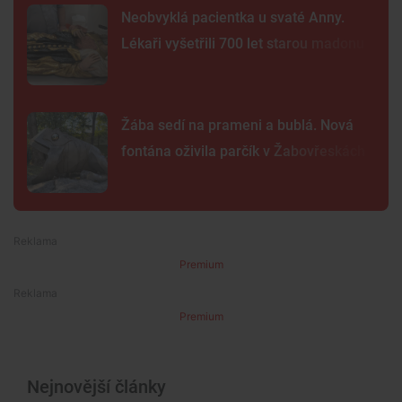
Neobvyklá pacientka u svaté Anny.
Lékaři vyšetřili 700 let starou madonu
Žába sedí na prameni a bublá. Nová
fontána oživila parčík v Žabovřeskách
Premium
Premium
Nejnovější články