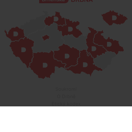
Soukromí
O Drbně
Etický kodex
Kontakt
Inzerce
Práce v Drbně