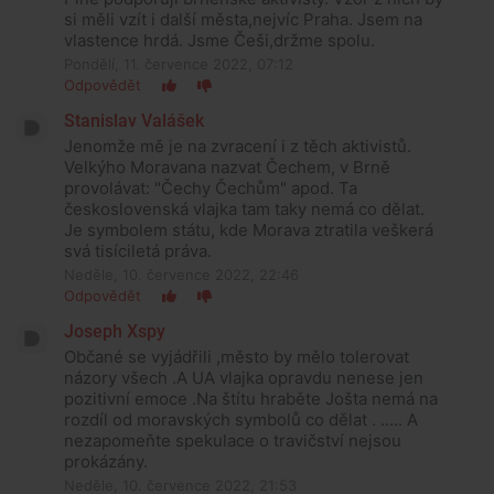
si měli vzít i další města,nejvíc Praha. Jsem na
vlastence hrdá. Jsme Češi,držme spolu.
Pondělí, 11. července 2022, 07:12
Odpovědět
Stanislav Valášek
Jenomže mě je na zvracení i z těch aktivistů.
Velkýho Moravana nazvat Čechem, v Brně
provolávat: "Čechy Čechům" apod. Ta
československá vlajka tam taky nemá co dělat.
Je symbolem státu, kde Morava ztratila veškerá
svá tisíciletá práva.
Neděle, 10. července 2022, 22:46
Odpovědět
Joseph Xspy
Občané se vyjádřili ,město by mělo tolerovat
názory všech .A UA vlajka opravdu nenese jen
pozitivní emoce .Na štítu hraběte Jošta nemá na
rozdíl od moravských symbolů co dělat . ..... A
nezapomeňte spekulace o travičství nejsou
prokázány.
Neděle, 10. července 2022, 21:53