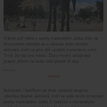
V Brně zuří válka o sochu markraběte Jošta. Dílo na
Moravském náměstí se o víkendu stalo terčem
aktivistů, kteří na jeho štít vyvěsili moravskou orlici.
Tvrdí, že hájí své město. Žluto-modrý ukrajinský
prapor přitom na soše visel pouhé tři dny.
Premium
Bubínkem i žebříkem se dnes vybavila skupina
několika desítek aktivistů, kteří se sešli okolo brněnské
sochy markraběte Jošta. S českými a moravskými