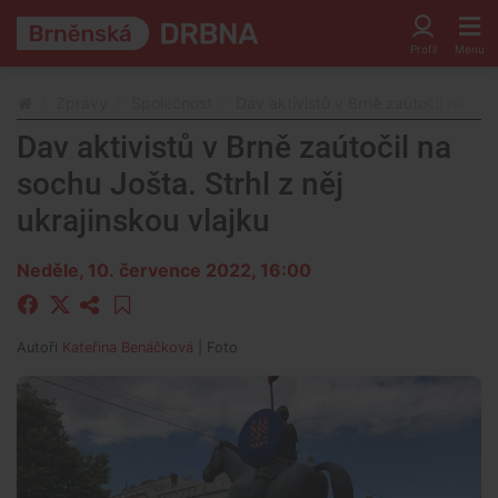
Zprávy
Společnost
Dav aktivistů v Brně zaútočil na soch
Dav aktivistů v Brně zaútočil na
sochu Jošta. Strhl z něj
ukrajinskou vlajku
Neděle, 10. července 2022, 16:00
Autoři
Kateřina Benáčková
| Foto