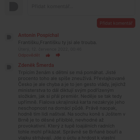
Přidat komentář
Antonín Pospíchal
Františku,Františku ty jsi ale trouba.
Úterý, 12. července 2022, 00:46
Odpovědět
Zdeněk Šmerda
Trpícím ženám s dětmi se má pomáhat. Jisté
procento toho ale spíše zneužívá. Převlajkované
Česko je ale chyba a je to jen gesto vlády, jejichž
ministerstva to dál diktují svým podřízeným
složkám, jak si přál premiér. Neděje se tak tedy
upřímně. Fialova ukrajinská karta nezakryje jeho
neschopnost na domácí půdě. Právě naopak,
hodně tím lidi naštval. Na sochu koně s Joštem v
Brně je to děsné přiblblé, nevhodné až
provokativní. Který z tupě loajálních radních
tohle mohl přikázat. Správně se Brňané bouří a
vlajku strhávají. Jde o úctu a hrdost k vlastní