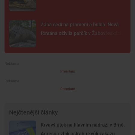
Žába sedí na prameni a bublá. Nová
fontána oživila parčík v Žabovřeskách
Premium
Premium
Nejčtenější články
Krvavý útok na hlavním nádraží v Brně.
Agresoři zbili ostrahu kvůli zákazu