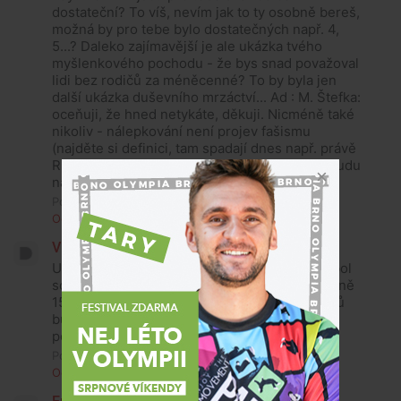
dostateční? To víš, nevím jak to ty osobně bereš,
možná by pro tebe bylo dostatečných např. 4,
5...? Daleko zajímavější je ale ukázka tvého
myšlenkového pochodu - že bys snad považoval
lidi bez rodičů za méněcenné? To by byla jen
další ukázka duševního mrzáctví... Ad : M. Štefka:
oceňuji, že hned netykáte, děkuji. Nicméně také
nikoliv - nálepkování není projev fašismu
(najděte si definici, tam spadají dnes např. právě
Russáci), zkuste něco jiného, prosím, třeba budu
nakonec souhlasit...
Pondělí, 11. července 2022, 14:25
Odpovědět
Vlastimil Krátký
Ukrajinskou vlajku na sochu Jošta , jako symbol
solidarity s napadenou Ukrajinou vrátit. Skupině
15-20 neohenleinovců a křiklounů co za zvuků
bubnů ukrajinskou vlajku strhli a místo ní
pověsili Orlici bych neustupovat !
Pondělí, 11. července 2022, 14:23
Odpovědět