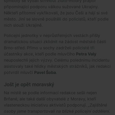
symboly se vydali strhnout žluto-modrý prapor
připomínající podporu válkou sužované Ukrajiny.
Někteří přítomní vykřikovali, že jsou Češi a hájí si své
město. Jiní se slovně pouštěli do policistů, kteří podle
nich slouží Ukrajině.
Policejní jednotky v neprůstřelných vestách přišly
dramatickou situaci zklidnit na žádost městské části
Brno-střed. Přímo u sochy zadrželi policisté tři
účastníky akce, kteří podle mluvčího
Petra Valy
neuposlechli jejich výzvy. Celému polednímu incidentu
asistovaly také hlídky městských strážníků, jak redakci
potvrdil mluvčí
Pavel Šoba
.
Jošt je opět moravský
Na místě se podle informací redakce sešli nejen
Brňané, ale také další obyvatelé z Moravy, kteří
vlasteneckou iniciativu aktivistů podporují.
„Zajištěné
osoby jsme transportovali na blízké policejní oddělení.