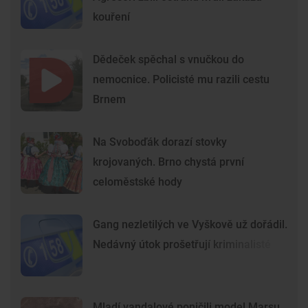
kouření
Dědeček spěchal s vnučkou do
nemocnice. Policisté mu razili cestu
Brnem
Na Svoboďák dorazí stovky
krojovaných. Brno chystá první
celoměstské hody
Gang nezletilých ve Vyškově už dořádil.
Nedávný útok prošetřují kriminalisté
Mladí vandalové poničili model Marsu