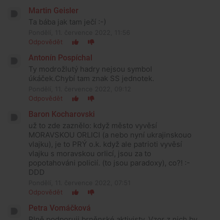
Martin Geisler
Ta bába jak tam ječí :-)
Pondělí, 11. července 2022, 11:56
Odpovědět
Antonín Pospíchal
Ty modrožlutý hadry nejsou symbol
úkáček.Chybí tam znak SS jednotek.
Pondělí, 11. července 2022, 09:12
Odpovědět
Baron Kocharovski
už to zde zaznělo: když město vyvěsí
MORAVSKOU ORLICI (a nebo nyní ukrajinskouo
vlajku), je to PRÝ o.k. když ale patrioti vyvěsí
vlajku s moravskou orlicí, jsou za to
popotahováni policií. (to jsou paradoxy), co?! :-
DDD
Pondělí, 11. července 2022, 07:51
Odpovědět
Petra Vomáčková
Plně podporuji brněnské aktivisty. Vzor z nich by