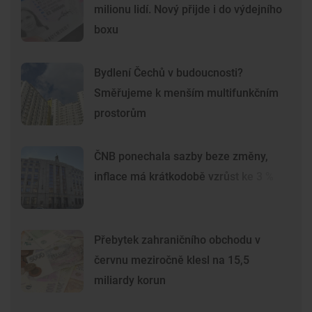
milionu lidí. Nový přijde i do výdejního
boxu
Bydlení Čechů v budoucnosti?
Směřujeme k menším multifunkčním
prostorům
ČNB ponechala sazby beze změny,
inflace má krátkodobě vzrůst ke 3 %
Přebytek zahraničního obchodu v
červnu meziročně klesl na 15,5
miliardy korun