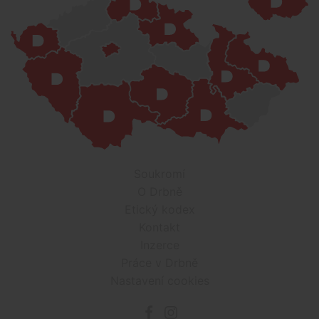
Soukromí
O Drbně
Etický kodex
Kontakt
Inzerce
Práce v Drbně
Nastavení cookies