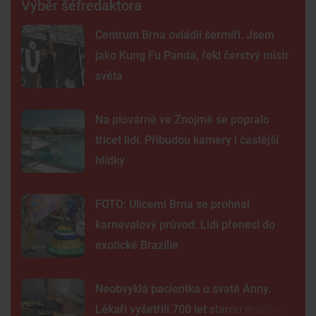
Výběr šéfredaktora
Centrum Brna ovládli šermíři. Jsem
jako Kung Fu Panda, řekl čerstvý mistr
světa
Na plovárně ve Znojmě se popralo
třicet lidí. Přibudou kamery i častější
hlídky
FOTO: Ulicemi Brna se prohnal
karnevalový průvod. Lidi přenesl do
exotické Brazílie
Neobvyklá pacientka u svaté Anny.
Lékaři vyšetřili 700 let starou madonu