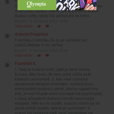
Em Kresová
Vlastně je to dobře. Jen ať lidi vidí kam nás táhne
modroftačí vedení radníc, jak je protimoravské.
Budou volby, takže lidi pamatujte na tohle.
Pondělí, 11. července 2022, 14:06
Odpovědět
Antonín Pospíchal
Františku,Františku.Že ty jsi vyrůstal bez
rodičů.Majdan ti nic neříká.
Pondělí, 11. července 2022, 12:59
Odpovědět
František K.
1. Tady je krásně vidět, jaká je tahle Drbna
žumpa, díky tomu, že sem ještě může psát
kdokoliv anonymně. 2. kdo není schopný
akceptovat alespoň minimální, symbolickou,
emocionální podporu země, kterou napadl jiný
stát, je buď hlupák nebo sociopat (až psychopat),
v obou případech duševní mrzák neschopný
empatie. Měli by se stydět, a jejich rodiče by se
za ně určitě styděli, takhle je vychovali? 3.
pokud jim podpora vadí, proč nenadávají na