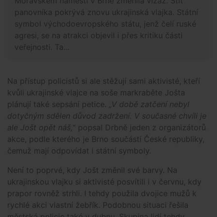
Moravském náměstí v Brně změnila vizáž. Štít
panovníka pokrývá znovu ukrajinská vlajka. Státní
symbol východoevropského státu, jenž čelí ruské
agresi, se na atrakci objevil i přes kritiku části
veřejnosti. Ta...
Na přístup policistů si ale stěžují sami aktivisté, kteří
kvůli ukrajinské vlajce na soše markraběte Jošta
plánují také sepsání petice.
„V době zatčení nebyl
dotyčným sdělen důvod zadržení. V současné chvíli je
ale Jošt opět náš,
“ popsal Drbně jeden z organizátorů
akce, podle kterého je Brno součástí České republiky,
čemuž mají odpovídat i státní symboly.
Není to poprvé, kdy Jošt změnil své barvy. Na
ukrajinskou vlajku si aktivisté posvítili i v červnu, kdy
prapor rovněž strhli. I tehdy použila dvojice mužů k
rychlé akci vlastní žebřík. Podobnou situaci řešila
městská policie také v dubnu. Skupina lidí tehdy