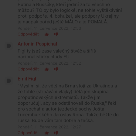
Putina a Russáky, kteří jediní za to všechno
můžou? TO by bylo logické, ne tohle vyštěkávání
proti podpoře. 4. bohužel, ale podpory Ukrajiny
je naopak pořád ještě MÁLO a je POMALÁ.
Pondělí, 11. července 2022, 12:53
Odpovědět
Antonín Pospíchal
Fígl ty jseš zase válečný štváč a šíříš
nacionalistický bludy EU.
Pondělí, 11. července 2022, 12:52
Odpovědět
Emil Figl
"Myslím si, že většina Brna stojí za Ukrajinou a
že tohle (strhávání vlajky) dělá jen skupina
proputinovských extremistů. Takže jim
doporučuji, aby se odstěhovali do Ruska," řekl
pro sochař a autor jezdecké sochy Jošta
Lucemburského Jaroslav Róna. Takže běžte do...
ruska. Bude vám tam dobře a tečka.
Pondělí, 11. července 2022, 12:27
Odpovědět