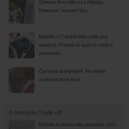
Olympia Brno láká na Lollipopz,
Pokeccce i koncert Slzy
Řidičák v 17 letech láká stále více
mladých. Třetina už využívá režim s
mentorem
Čtyřnohá ochránkyně. Psí štěkot
zachránil ženě život
O čem píše Trade-off
Řidičák do konce roku propadne čtvrt