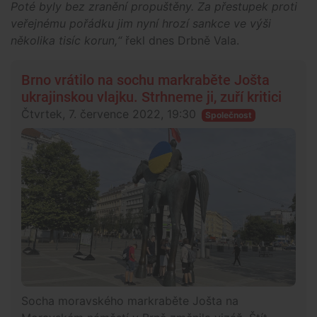
Poté byly bez zranění propuštěny. Za přestupek proti
veřejnému pořádku jim nyní hrozí sankce ve výši
několika tisíc korun,“
řekl dnes Drbně Vala.
Brno vrátilo na sochu markraběte Jošta
ukrajinskou vlajku. Strhneme ji, zuří kritici
Čtvrtek, 7. července 2022, 19:30
Společnost
Socha moravského markraběte Jošta na