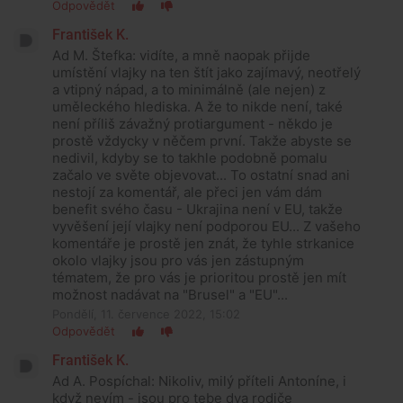
Odpovědět
František K.
Ad M. Štefka: vidíte, a mně naopak přijde
umístění vlajky na ten štít jako zajímavý, neotřelý
a vtipný nápad, a to minimálně (ale nejen) z
uměleckého hlediska. A že to nikde není, také
není příliš závažný protiargument - někdo je
prostě vždycky v něčem první. Takže abyste se
nedivil, kdyby se to takhle podobně pomalu
začalo ve světe objevovat... To ostatní snad ani
nestojí za komentář, ale přeci jen vám dám
benefit svého času - Ukrajina není v EU, takže
vyvěšení její vlajky není podporou EU... Z vašeho
komentáře je prostě jen znát, že tyhle strkanice
okolo vlajky jsou pro vás jen zástupným
tématem, že pro vás je prioritou prostě jen mít
možnost nadávat na "Brusel" a "EU"...
Pondělí, 11. července 2022, 15:02
Odpovědět
František K.
Ad A. Pospíchal: Nikoliv, milý příteli Antoníne, i
když nevím - jsou pro tebe dva rodiče