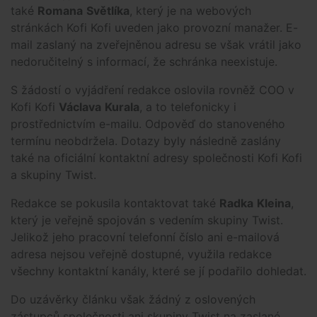
také
Romana
Světlíka
, který je na webových
stránkách Kofi Kofi uveden jako provozní manažer. E-
mail zaslaný na zveřejněnou adresu se však vrátil jako
nedoručitelný s informací, že schránka neexistuje.
S žádostí o vyjádření redakce oslovila rovněž COO v
Kofi Kofi
Václava
Kurala
, a to telefonicky i
prostřednictvím e-mailu. Odpověď do stanoveného
termínu neobdržela. Dotazy byly následně zaslány
také na oficiální kontaktní adresy společnosti Kofi Kofi
a skupiny Twist.
Redakce se pokusila kontaktovat také
Radka
Kleina
,
který je veřejně spojován s vedením skupiny Twist.
Jelikož jeho pracovní telefonní číslo ani e-mailová
adresa nejsou veřejně dostupné, využila redakce
všechny kontaktní kanály, které se jí podařilo dohledat.
Do uzávěrky článku však žádný z oslovených
zástupců společnosti ani skupiny Twist na zaslané