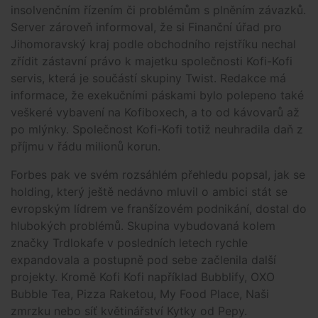
insolvenčním řízením či problémům s plněním závazků.
Server zároveň informoval, že si Finanční úřad pro
Jihomoravský kraj podle obchodního rejstříku nechal
zřídit zástavní právo k majetku společnosti Kofi-Kofi
servis, která je součástí skupiny Twist. Redakce má
informace, že exekučními páskami bylo polepeno také
veškeré vybavení na Kofiboxech, a to od kávovarů až
po mlýnky. Společnost Kofi-Kofi totiž neuhradila daň z
příjmu v řádu milionů korun.
Forbes pak ve svém rozsáhlém přehledu popsal, jak se
holding, který ještě nedávno mluvil o ambici stát se
evropským lídrem ve franšízovém podnikání, dostal do
hlubokých problémů. Skupina vybudovaná kolem
značky Trdlokafe v posledních letech rychle
expandovala a postupně pod sebe začlenila další
projekty. Kromě Kofi Kofi například Bubblify, OXO
Bubble Tea, Pizza Raketou, My Food Place, Naši
zmrzku nebo síť květinářství Kytky od Pepy.