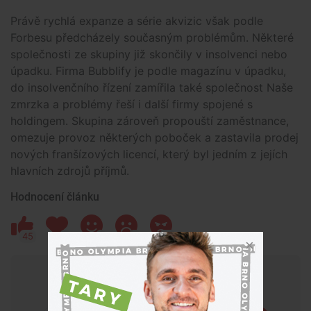
Právě rychlá expanze a série akvizic však podle
Forbesu předcházely současným problémům. Některé
společnosti ze skupiny již skončily v insolvenci nebo
úpadku. Firma Bubblify je podle magazínu v úpadku,
do insolvenčního řízení zamířila také společnost Naše
zmrzka a problémy řeší i další firmy spojené s
holdingem. Skupina zároveň propouští zaměstnance,
omezuje provoz některých poboček a zastavila prodej
nových franšízových licencí, který byl jedním z jejích
hlavních zdrojů příjmů.
Hodnocení článku
45
6
1
4
13
Chceš mít přehled o tom, co se
děje kolem tebe?