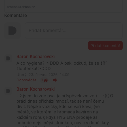
Komentáře
Přidat komentář
Baron Kocharovski
A co hygiena?! :-DDD A pak, odkud, že se šíří
žloutenka! :-DDD
Úterý, 23. června 2026, 14:09
Odpovědět
3
Baron Kocharovski
Už jsem to zde psal (a příspěvek zmizel)... :-((( O
práci dnes přichází mnozí, tak se není čemu
divit. Nějaké vozíčky, kde se vaří káva, (ve
městě, ve kterém je hromada kaváren na
každém rohu); když HYGIENA prodeje asi
nebude nejsilnější stránkou, navíc v době, kdy