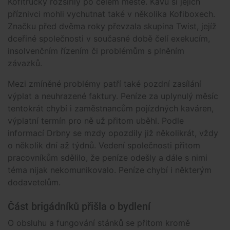
Kofitrucky rozšířily po celém městě. Kávu si jejich
příznivci mohli vychutnat také v několika Kofiboxech.
Značku před dvěma roky převzala skupina Twist, jejíž
dceřiné společnosti v současné době čelí exekucím,
insolvenčním řízením či problémům s plněním
závazků.
Mezi zmíněné problémy patří také pozdní zasílání
výplat a neuhrazené faktury. Peníze za uplynulý měsíc
tentokrát chybí i zaměstnancům pojízdných kaváren,
výplatní termín pro ně už přitom uběhl. Podle
informací Drbny se mzdy opozdily již několikrát, vždy
o několik dní až týdnů. Vedení společnosti přitom
pracovníkům sdělilo, že peníze odešly a dále s nimi
téma nijak nekomunikovalo. Peníze chybí i některým
dodavetelům.
Část brigádníků přišla o bydlení
O obsluhu a fungování stánků se přitom kromě