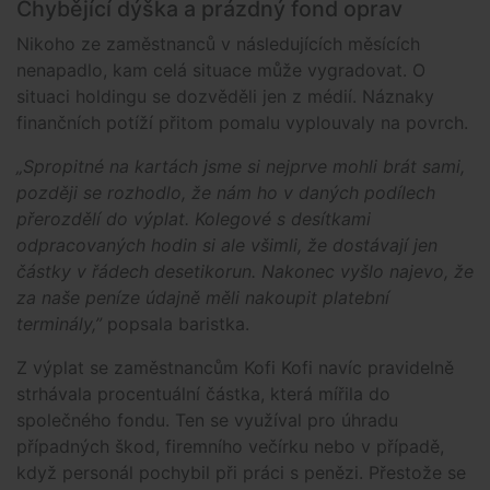
Chybějící dýška a prázdný fond oprav
Nikoho ze zaměstnanců v následujících měsících
nenapadlo, kam celá situace může vygradovat. O
situaci holdingu se dozvěděli jen z médií. Náznaky
finančních potíží přitom pomalu vyplouvaly na povrch.
„
Spropitné na kartách jsme si nejprve mohli brát sami,
později se rozhodlo, že nám ho v daných podílech
přerozdělí do výplat. Kolegové s desítkami
odpracovaných hodin si ale všimli, že dostávají jen
částky v řádech desetikorun. Nakonec vyšlo najevo, že
za naše peníze údajně měli nakoupit platební
terminály,”
popsala baristka.
Z výplat se zaměstnancům Kofi Kofi navíc pravidelně
strhávala procentuální částka, která mířila do
společného fondu. Ten se využíval pro úhradu
případných škod, firemního večírku nebo v případě,
když personál pochybil při práci s penězi. Přestože se