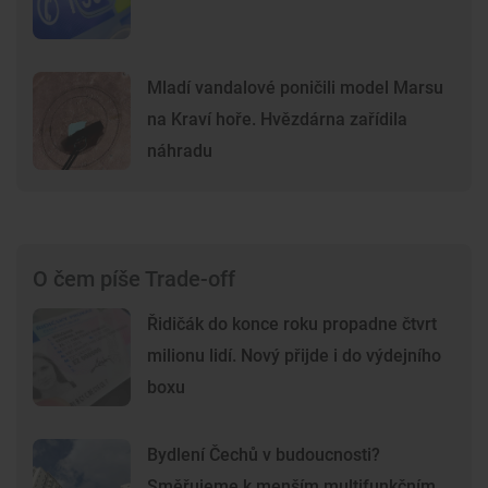
Mladí vandalové poničili model Marsu
na Kraví hoře. Hvězdárna zařídila
náhradu
O čem píše Trade-off
Řidičák do konce roku propadne čtvrt
milionu lidí. Nový přijde i do výdejního
boxu
Bydlení Čechů v budoucnosti?
Směřujeme k menším multifunkčním