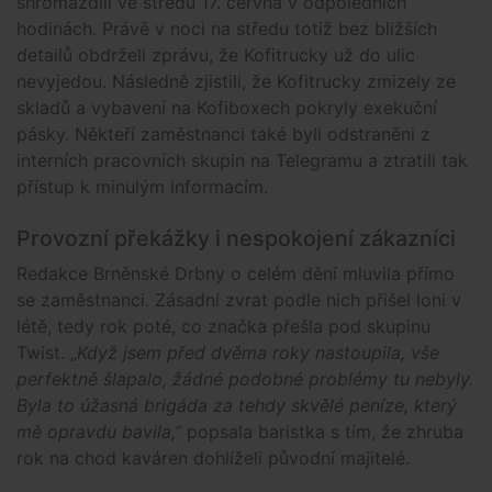
shromáždili ve středu 17. června v odpoledních
hodinách. Právě v noci na středu totiž bez bližších
detailů obdrželi zprávu, že Kofitrucky už do ulic
nevyjedou. Následně zjistili, že Kofitrucky zmizely ze
skladů a vybavení na Kofiboxech pokryly exekuční
pásky. Někteří zaměstnanci také byli odstraněni z
interních pracovních skupin na Telegramu a ztratili tak
přístup k minulým informacím.
Provozní překážky i nespokojení zákazníci
Redakce Brněnské Drbny o celém dění mluvila přímo
se zaměstnanci. Zásadní zvrat podle nich přišel loni v
létě, tedy rok poté, co značka přešla pod skupinu
Twist.
„
Když jsem před dvěma roky nastoupila, vše
perfektně šlapalo, žádné podobné problémy tu nebyly.
Byla to úžasná brigáda za tehdy skvělé peníze, který
mě opravdu bavila,”
popsala baristka s tím, že zhruba
rok na chod kaváren dohlíželi původní majitelé.