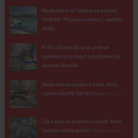
Na plovárně ve Znojmě se popralo
třicet lidí. Přibudou kamery i častější
hlídky
FOTO: Ulicemi Brna se prohnal
karnevalový průvod. Lidi přenesl do
exotické Brazílie
Neobvyklá pacientka u svaté Anny.
Lékaři vyšetřili 700 let starou madonu
Žába sedí na prameni a bublá. Nová
fontána oživila parčík v Žabovřeskách