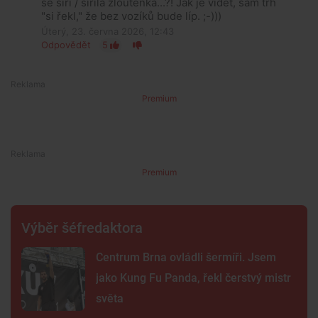
se šíří / šířila žloutenka...?! Jak je vidět, sám trh
"si řekl," že bez vozíků bude líp. ;-)))
Úterý, 23. června 2026, 12:43
Odpovědět
5
Premium
Premium
Výběr šéfredaktora
Centrum Brna ovládli šermíři. Jsem
jako Kung Fu Panda, řekl čerstvý mistr
světa