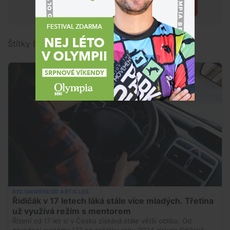
Přihlásit
Štítky
Brno
,
kavárna
,
Twist
,
Kofi Kofi