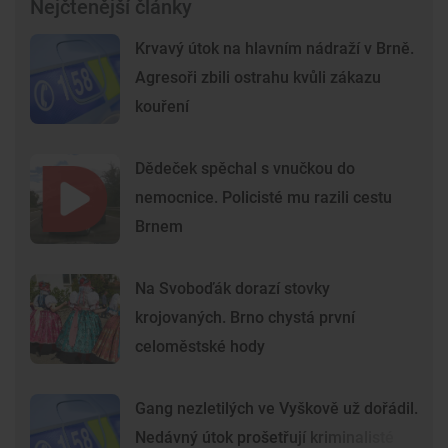
Nejčtenější články
Krvavý útok na hlavním nádraží v Brně.
Agresoři zbili ostrahu kvůli zákazu
kouření
Dědeček spěchal s vnučkou do
nemocnice. Policisté mu razili cestu
Brnem
Na Svoboďák dorazí stovky
krojovaných. Brno chystá první
celoměstské hody
Gang nezletilých ve Vyškově už dořádil.
Nedávný útok prošetřují kriminalisté