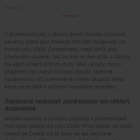
Premium
Z brněnských ulic v těchto dnech zmizely pojízdné
kavárny, které pod značkou Kofi Kofi fungovaly od
konce roku 2008. Zaměstnanci, mezi nimiž jsou
především studenti, tak ze dne na den přišli o obživu.
Na jejich účtech přitom chybí také výplaty, mnozí
brigádníci tak nebyli schopni uhradit nájemné.
Kavárenskou síť momentálně vlastní skupina Twist,
která se potýká s vážnými finančními problémy.
Zaplaceno nedostali zaměstnanci ani někteří
dodavatelé
Mobilní kavárny pod touto značkou v jihomoravské
metropoli působí od roku 2008. První stánek se tehdy
objevil na České, od té doby se ale takzvané