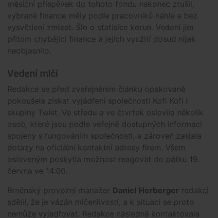
měsíční příspěvek do tohoto fondu nakonec zrušil,
vybrané finance měly podle pracovníků náhle a bez
vysvětlení zmizet. Šlo o statisíce korun. Vedení jim
přitom chybějící finance a jejich využití dosud nijak
neobjasnilo.
Vedení mlčí
Redakce se před zveřejněním článku opakovaně
pokoušela získat vyjádření společnosti Kofi Kofi i
skupiny Twist. Ve středu a ve čtvrtek oslovila několik
osob, které jsou podle veřejně dostupných informací
spojeny s fungováním společnosti, a zároveň zaslala
dotazy na oficiální kontaktní adresy firem. Všem
osloveným poskytla možnost reagovat do pátku 19.
června ve 14:00.
Brněnský provozní manažer
Daniel
Herberger
redakci
sdělil, že je vázán mlčenlivostí, a k situaci se proto
nemůže vyjadřovat. Redakce následně kontaktovala