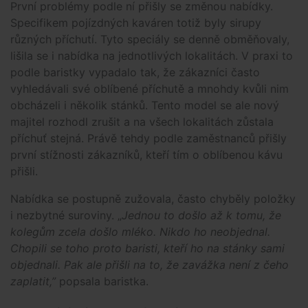
První problémy podle ní přišly se změnou nabídky.
Specifikem pojízdných kaváren totiž byly sirupy
různých příchutí. Tyto speciály se denně obměňovaly,
lišila se i nabídka na jednotlivých lokalitách. V praxi to
podle baristky vypadalo tak, že zákazníci často
vyhledávali své oblíbené příchutě a mnohdy kvůli nim
obcházeli i několik stánků. Tento model se ale nový
majitel rozhodl zrušit a na všech lokalitách zůstala
příchuť stejná. Právě tehdy podle zaměstnanců přišly
první stížnosti zákazníků, kteří tím o oblíbenou kávu
přišli.
Nabídka se postupně zužovala, často chyběly položky
i nezbytné suroviny. „
Jednou to došlo až k tomu, že
kolegům zcela došlo mléko. Nikdo ho neobjednal.
Chopili se toho proto baristi, kteří ho na stánky sami
objednali. Pak ale přišli na to, že zavážka není z čeho
zaplatit,”
popsala baristka.