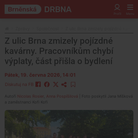
Zprávy
Společnost
Z ulic Brna zmizely pojízdné kavárn
Z ulic Brna zmizely pojízdné
kavárny. Pracovníkům chybí
výplaty, část přišla o bydlení
Pátek, 19. června 2026, 14:01
Diskutuj na FB
Autoři
Nicolas Rosier
,
Anna Pospíšilová
| Foto
poskytli Jana Míšková
a zaměstnanci Kofi Kofi