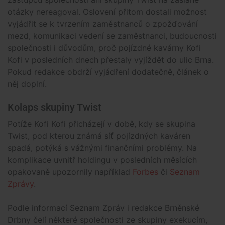
otázky nereagoval. Oslovení přitom dostali možnost
vyjádřit se k tvrzením zaměstnanců o zpožďování
mezd, komunikaci vedení se zaměstnanci, budoucnosti
společnosti i důvodům, proč pojízdné kavárny Kofi
Kofi v posledních dnech přestaly vyjíždět do ulic Brna.
Pokud redakce obdrží vyjádření dodatečně, článek o
něj doplní.
Kolaps skupiny Twist
Potíže Kofi Kofi přicházejí v době, kdy se skupina
Twist, pod kterou známá síť pojízdných kaváren
spadá, potýká s vážnými finančními problémy. Na
komplikace uvnitř holdingu v posledních měsících
opakovaně upozornily například
Forbes
či
Seznam
Zprávy
.
Podle informací Seznam Zpráv i redakce Brněnské
Drbny čelí některé společnosti ze skupiny exekucím,