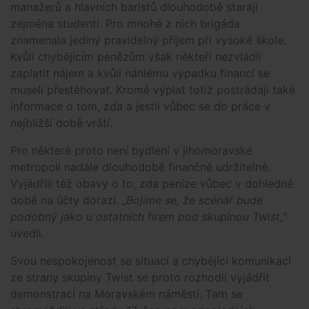
manažerů a hlavních baristů dlouhodobě starají
zejména studenti. Pro mnohé z nich brigáda
znamenala jediný pravidelný příjem při vysoké škole.
Kvůli chybějícím penězům však někteří nezvládli
zaplatit nájem a kvůli náhlému výpadku financí se
museli přestěhovat. Kromě výplat totiž postrádají také
informace o tom, zda a jestli vůbec se do práce v
nejbližší době vrátí.
Pro některé proto není bydlení v jihomoravské
metropoli nadále dlouhodobě finančně udržitelné.
Vyjádřili též obavy o to, zda peníze vůbec v dohledné
době na účty dorazí.
„Bojíme se, že scénář bude
podobný jako u ostatních firem pod skupinou Twist,
"
uvedli.
Svou nespokojenost se situací a chybějící komunikací
ze strany skupiny Twist se proto rozhodli vyjádřit
demonstrací na Moravském náměstí. Tam se