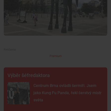
Premium
Výběr šéfredaktora
Centrum Brna ovládli šermíři. Jsem
jako Kung Fu Panda, řekl čerstvý mistr
světa