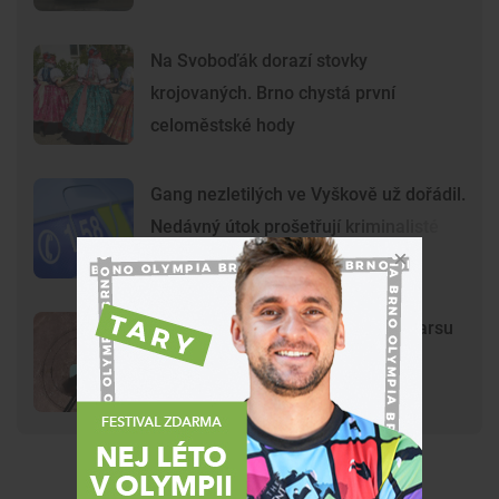
Na Svoboďák dorazí stovky
krojovaných. Brno chystá první
celoměstské hody
Gang nezletilých ve Vyškově už dořádil.
Nedávný útok prošetřují kriminalisté
Mladí vandalové poničili model Marsu
na Kraví hoře. Hvězdárna zařídila
náhradu