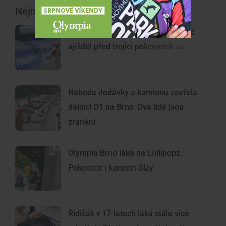
Nejnovější články
Policejní honička jako z filmu. Řidič
ujížděl před trojicí policejních aut
Nehoda dodávky a kamionu zavřela
dálnici D1 na Brno. Dva lidé jsou
zranění
Olympia Brno láká na Lollipopz,
Pokeccce i koncert Slzy
Řidičák v 17 letech láká stále více