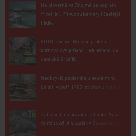
Na plovárně ve Znojmě se popralo
třicet lidí. Přibudou kamery i častější
hlídky
FOTO: Ulicemi Brna se prohnal
karnevalový průvod. Lidi přenesl do
exotické Brazílie
Neobvyklá pacientka u svaté Anny.
Lékaři vyšetřili 700 let starou madonu
Žába sedí na prameni a bublá. Nová
fontána oživila parčík v Žabovřeskách