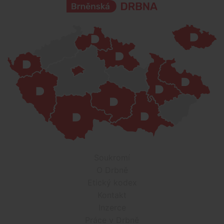
Soukromí
O Drbně
Etický kodex
Kontakt
Inzerce
Práce v Drbně