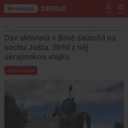
Dav aktivistů v Brně zaútočil na sochu Jošta. Strhl z něj ukra
Dav aktivistů v Brně zaútočil na
sochu Jošta. Strhl z něj
ukrajinskou vlajku
Zpět na článek