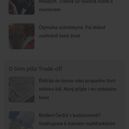
mladých. Třetina už využívá režim s
mentorem
Čtyřnohá ochránkyně. Psí štěkot
zachránil ženě život
O čem píše Trade-off
Řidičák do konce roku propadne čtvrt
milionu lidí. Nový přijde i do výdejního
boxu
Bydlení Čechů v budoucnosti?
Směřujeme k menším multifunkčním