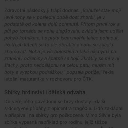
Zdravotní následky ji trápí dodnes.
„Bohužel stav mojí
levé nohy se v poslední době dost zhoršil, je v
podstatě od kolena dolů ochrnutá. Přitom první rok a
půl po tornádu se noha zlepšovala, zvládla jsem udělat
pohyb kotníkem, i s prsty jsem mohla lehce pohnout.
Po třech letech se to ale obrátilo a noha se začala
zhoršovat. Noha je víc bolestivá a také náchylná na
zranění i odřeniny a špatně se hojí. Zkrátily se mi v ní
šlachy, proto nedošlápnu na celou patu, musím mít
boty s vysokou podrážkou," popsala potíže,“
řekla
letošní maturantka v rozhovoru pro ČTK.
Sbírky, hrdinství i dětská odvaha
Do veřejného povědomí se brzy dostaly i další
srdceryvné příběhy z epicentra tragédie. Lidé zakládali
a přispívali na sbírky pro poškozené. Mimo Silvie byla
sbírka vypsaná například pro rodinu, jejíž těžce