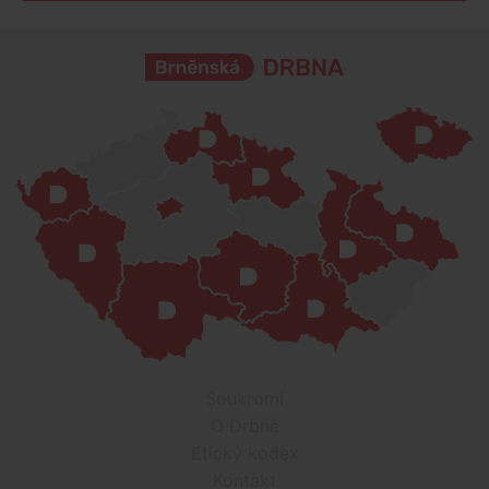
Soukromí
O Drbně
Etický kodex
Kontakt