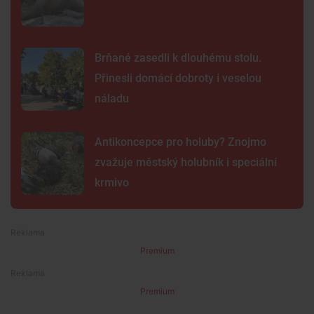
Brňané zasedli k dlouhému stolu.
Přinesli domácí dobroty i veselou
náladu
Antikoncepce pro holuby? Znojmo
zvažuje městský holubník i speciální
krmivo
Premium
Premium