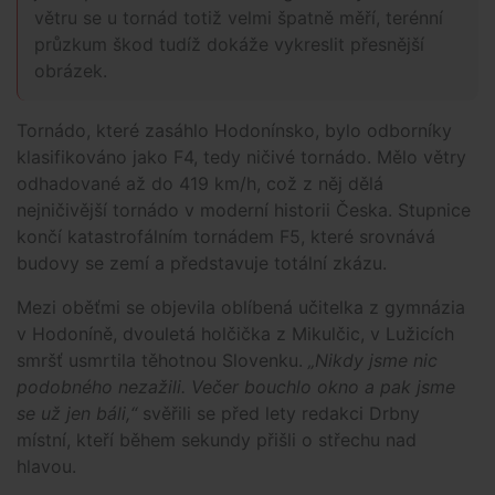
větru se u tornád totiž velmi špatně měří, terénní
průzkum škod tudíž dokáže vykreslit přesnější
obrázek.
Tornádo, které zasáhlo Hodonínsko, bylo odborníky
klasifikováno jako F4, tedy ničivé tornádo. Mělo větry
odhadované až do 419 km/h, což z něj dělá
nejničivější tornádo v moderní historii Česka. Stupnice
končí katastrofálním tornádem F5, které srovnává
budovy se zemí a představuje totální zkázu.
Mezi oběťmi se objevila oblíbená učitelka z gymnázia
v Hodoníně, dvouletá holčička z Mikulčic, v Lužicích
smršť usmrtila těhotnou Slovenku.
„Nikdy jsme nic
podobného nezažili. Večer bouchlo okno a pak jsme
se už jen báli,“
svěřili se před lety redakci Drbny
místní, kteří během sekundy přišli o střechu nad
hlavou.