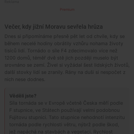
Premium
Večer, kdy jižní Moravu sevřela hrůza
Dnes si připomínáme přesně pět let od chvíle, kdy se
během necelé hodiny obrátily vzhůru nohama životy
tisíců lidí. Tornádo o síle F4 zdecimovalo více než
1200 domů, téměř dvě stě jich později muselo být
srovnáno se zemí. Živel si vyžádal šest lidských životů,
další stovky lidí se zranily. Rány na duši si nespočet z
nich nese dodnes.
Věděli jste?
Síla tornáda se v Evropě včetně Česka měří podle
F stupnice, ve Státech používají velmi podobnou
Fujitovu stupnici. Tato stupnice nehodnotí intenzitu
tornáda podle rychlosti větru, nýbrž podle škod,
jež napáchá na stavbách a vegetaci. Rychlost