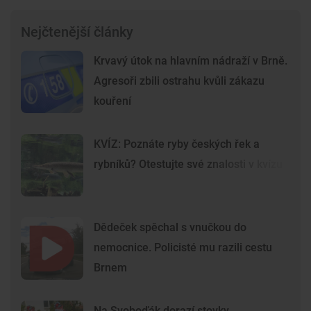
Nejčtenější články
Krvavý útok na hlavním nádraží v Brně.
Agresoři zbili ostrahu kvůli zákazu
kouření
KVÍZ: Poznáte ryby českých řek a
rybníků? Otestujte své znalosti v kvízu
Dědeček spěchal s vnučkou do
nemocnice. Policisté mu razili cestu
Brnem
Na Svoboďák dorazí stovky