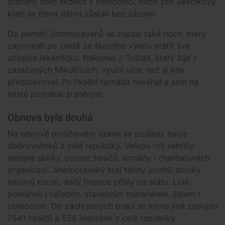
zraněný otec skončil v nemocnici, nebo pro Ševčíkovy,
kteří se třemi dětmi zůstali bez zázemí.
Do paměti Jihomoravanů se zapsal také hoch, který
zapomněl po cestě ze školního výletu vrátit své
učitelce lékárničku. Nakonec ji Tobiáš, který žije v
zasažených Mikulčicích, využil více, než si kdy
představoval. Po řádění tornáda neváhal a sám na
místě pomáhal zraněným.
Obnova byla douhá
Na obnově poničeného území se podílely tisíce
dobrovolníků z celé republiky. Velkou roli sehrály
veřejné sbírky, pomoc hasičů, armády i charitativních
organizací. Jihomoravský kraj tehdy uvolnil stovky
milionů korun, další finance přišly od státu. Lidé
pomáhali i nářadím, stavebním materiálem, jídlem i
oblečením. Do záchranných prací se mimo jiné zapojilo
7541 hasičů a 556 jednotek z celé republiky.