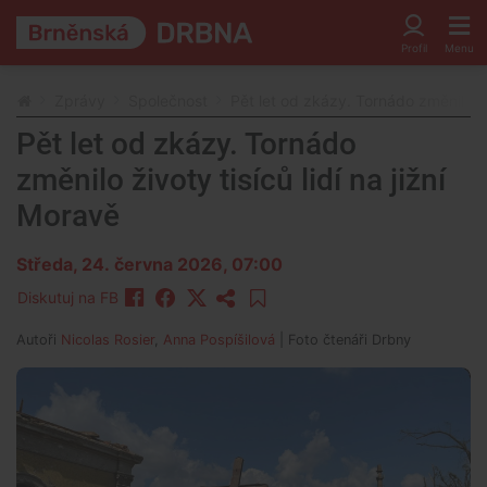
Zprávy
Společnost
Pět let od zkázy. Tornádo změnilo živ
Pět let od zkázy. Tornádo
změnilo životy tisíců lidí na jižní
Moravě
Středa, 24. června 2026, 07:00
Diskutuj na FB
Autoři
Nicolas Rosier
,
Anna Pospíšilová
| Foto
čtenáři Drbny