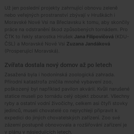
Už jen poslední projekty zahrnující obnovu zeleně
nebo veřejných prostranství zbývají v Hruškách i
Moravské Nové Vsi na Břeclavsku k tomu, aby skončily
práce na odstranění škod způsobených tornádem. Pro
ČTK to řekly starostka Hrušek
Jana Filipovičová
(KDU-
ČSL) a Moravské Nové Vsi
Zuzana Jandáková
(Prosperující Moravská).
Zvířata dostala nový domov až po letech
Zasažená byla i hodonínská zoologická zahrada.
Přírodní katastrofa zničila mnohé vybavení zoo,
poškozený byl například pavilon akvárií. Kvůli narušené
statice museli po tornádu celý objekt zbourat. Všechny
ryby a ostatní vodní živočichy, celkem asi čtyři stovky
jedinců, museli chovatelé co nejrychleji připravit k
expedici do jiných chovatelských zařízení. Zoo své
zázemí postupně obnovovala a rozšiřování zařízení je
v plánu v následujících letech.