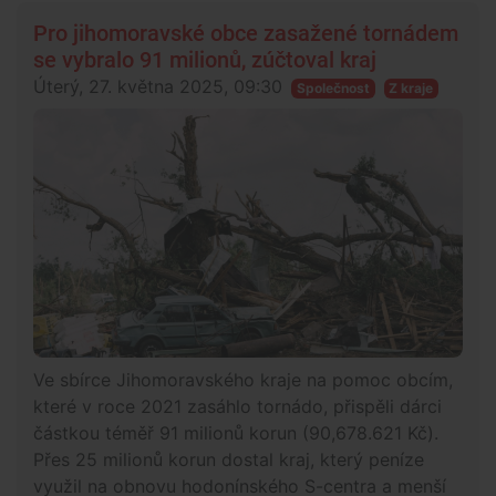
Pro jihomoravské obce zasažené tornádem
se vybralo 91 milionů, zúčtoval kraj
Úterý, 27. května 2025, 09:30
Společnost
Z kraje
Ve sbírce Jihomoravského kraje na pomoc obcím,
které v roce 2021 zasáhlo tornádo, přispěli dárci
částkou téměř 91 milionů korun (90,678.621 Kč).
Přes 25 milionů korun dostal kraj, který peníze
využil na obnovu hodonínského S-centra a menší