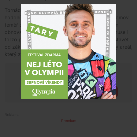
Tornádo připravilo o domov i chlupáče z
hodonínského útulku. Živelná pohroma zvířecí domov
téměř srovnala se zemí. Nutná tak byla kompletní
obnova areálu, ta začala v lednu 2024. Dělníci museli
torzo původního objektu úplně zbourat a začít stavět
od základů. Na pozemku už nyní stojí zcela nový areál,
který znovu obývají chlupáči.
Chceš mít přehled o tom, co se
děje kolem tebe?
Přihlásit
Premium