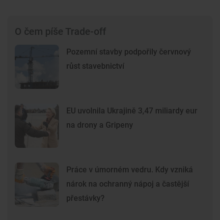
O čem píše Trade-off
Pozemní stavby podpořily červnový
růst stavebnictví
EU uvolnila Ukrajině 3,47 miliardy eur
na drony a Gripeny
Práce v úmorném vedru. Kdy vzniká
nárok na ochranný nápoj a častější
přestávky?