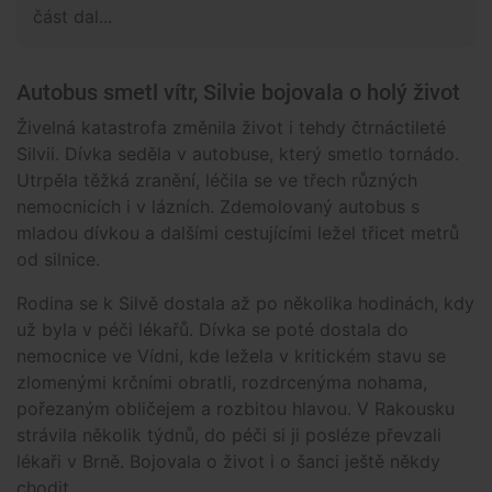
část dal...
Autobus smetl vítr, Silvie bojovala o holý život
Živelná katastrofa změnila život i tehdy čtrnáctileté
Silvii. Dívka seděla v autobuse, který smetlo tornádo.
Utrpěla těžká zranění, léčila se ve třech různých
nemocnicích i v lázních. Zdemolovaný autobus s
mladou dívkou a dalšími cestujícími ležel třicet metrů
od silnice.
Rodina se k Silvě dostala až po několika hodinách, kdy
už byla v péči lékařů. Dívka se poté dostala do
nemocnice ve Vídni, kde ležela v kritickém stavu se
zlomenými krčními obratli, rozdrcenýma nohama,
pořezaným obličejem a rozbitou hlavou. V Rakousku
strávila několik týdnů, do péči si ji posléze převzali
lékaři v Brně. Bojovala o život i o šanci ještě někdy
chodit.