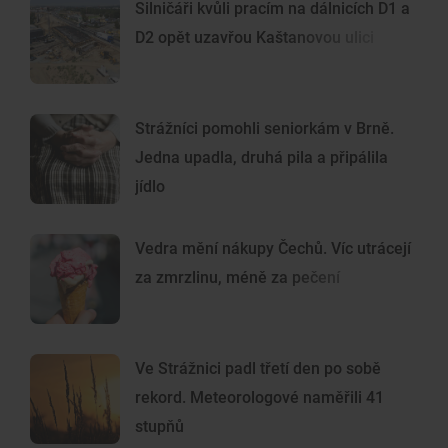
Silničáři kvůli pracím na dálnicích D1 a
D2 opět uzavřou Kaštanovou ulici
Strážníci pomohli seniorkám v Brně.
Jedna upadla, druhá pila a připálila
jídlo
Vedra mění nákupy Čechů. Víc utrácejí
za zmrzlinu, méně za pečení
Ve Strážnici padl třetí den po sobě
rekord. Meteorologové naměřili 41
stupňů