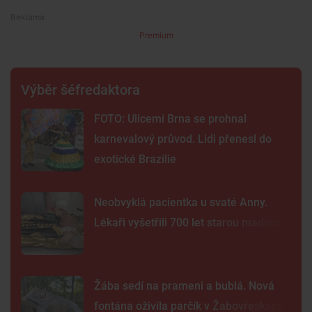
Premium
Výběr šéfredaktora
FOTO: Ulicemi Brna se prohnal
karnevalový průvod. Lidi přenesl do
exotické Brazílie
Neobvyklá pacientka u svaté Anny.
Lékaři vyšetřili 700 let starou madonu
Žába sedí na prameni a bublá. Nová
fontána oživila parčík v Žabovřeskách