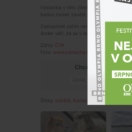
Výstavba v této části města si podle něj
budou muset zavést inženýrské sítě.
Zastupitelé zatím neodsouhlasili změnu 
Ander věří, že se v budoucnu při dalších
Zdroj:
ČTK
Foto:
www.kamechy.cz
Chceš mít přehled o
Štítky
sídliště
,
Kamechy
,
Brno
,
územní pl