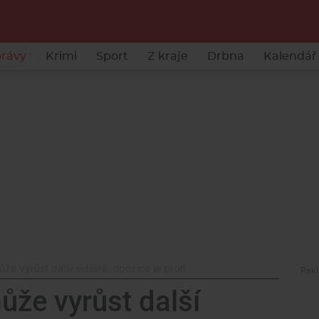
rávy
Krimi
Sport
Z kraje
Drbna
Kalendář 
 vyrůst další sídliště, opozice je proti
že vyrůst další