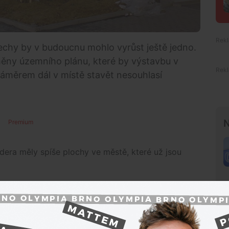
hy by v budoucnu mohlo vyrůst ještě jedno.
změny územního plánu, které by výstavbu v
záměrem dál v místě stavět nesouhlasí
N
Premium
dera měly spíše plochy ve městě, které už jsou
dostavěné, nevede tam tramvaj, je tam špatné
koly a školky a přesto dali zastupitelé souhlas s
terá bude obsahovat i výstavbu bytových domů v
.