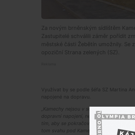
Za novým brněnským sídlištěm Kamec
Zastupitelé schválili záměr pořídit 
městské části Žebětín umožnily. Se 
opoziční Strana zelených (SZ).
Využívat by se podle šéfa SZ Martina An
napojené na dopravu.
„Kamechy nejsou v současné době ještě 
dopravní napojení, nejsou tam obchody, š
tím, aby se pokračovalo s výstavbou, k
tom svahu pod Kamechami,"
uvedl Ander