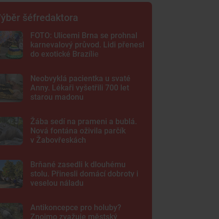
ýběr šéfredaktora
FOTO: Ulicemi Brna se prohnal
karnevalový průvod. Lidi přenesl
do exotické Brazílie
Neobvyklá pacientka u svaté
Anny. Lékaři vyšetřili 700 let
starou madonu
Žába sedí na prameni a bublá.
Nová fontána oživila parčík
v Žabovřeskách
Brňané zasedli k dlouhému
stolu. Přinesli domácí dobroty i
veselou náladu
Antikoncepce pro holuby?
Znojmo zvažuje městský