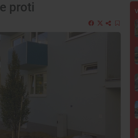
e proti
V