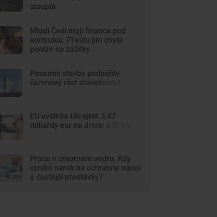
stoupla
Mladí Češi mají finance pod
kontrolou. Přesto jim chybí
peníze na zážitky
Pozemní stavby podpořily
červnový růst stavebnictví
EU uvolnila Ukrajině 3,47
miliardy eur na drony a Gripeny
Práce v úmorném vedru. Kdy
vzniká nárok na ochranný nápoj
a častější přestávky?