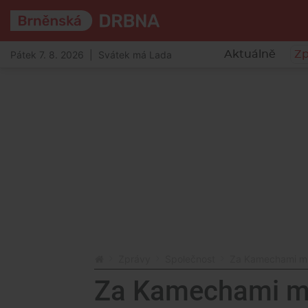
Pátek 7. 8. 2026 | Svátek má Lada
Aktuálně
Zp
Zprávy
Společnost
Za Kamechami může
Za Kamechami mů