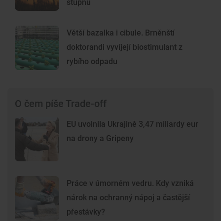
stupňů
Větší bazalka i cibule. Brněnští
doktorandi vyvíjejí biostimulant z
rybího odpadu
O čem píše Trade-off
EU uvolnila Ukrajině 3,47 miliardy eur
na drony a Gripeny
Práce v úmorném vedru. Kdy vzniká
nárok na ochranný nápoj a častější
přestávky?