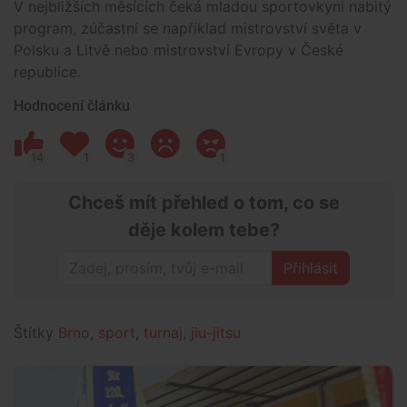
V nejbližších měsících čeká mladou sportovkyni nabitý
program, zúčastní se například mistrovství světa v
Polsku a Litvě nebo mistrovství Evropy v České
republice.
Hodnocení článku
14
1
3
1
Chceš mít přehled o tom, co se
děje kolem tebe?
Přihlásit
Štítky
Brno
,
sport
,
turnaj
,
jiu-jitsu