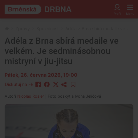
Zprávy
Společnost
Adéla z Brna sbírá medaile ve velké
Adéla z Brna sbírá medaile ve
velkém. Je sedminásobnou
mistryní v jiu-jitsu
Pátek, 26. června 2026, 19:00
Diskutuj na FB
Autoři
Nicolas Rosier
| Foto
poskytla Ivona Jeličová