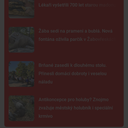
Lékaři vyšetřili 700 let starou madonu
Žába sedí na prameni a bublá. Nová
fontána oživila parčík v Žabovřeskách
Brňané zasedli k dlouhému stolu.
Přinesli domácí dobroty i veselou
náladu
Antikoncepce pro holuby? Znojmo
zvažuje městský holubník i speciální
krmivo