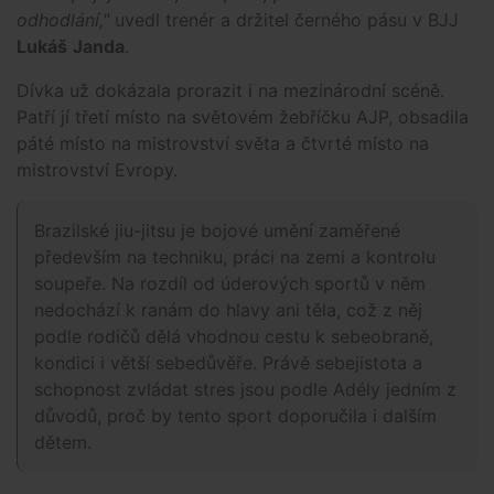
odhodlání,"
uvedl trenér a držitel černého pásu v BJJ
Lukáš
Janda
.
Dívka už dokázala prorazit i na mezinárodní scéně.
Patří jí třetí místo na světovém žebříčku AJP, obsadila
páté místo na mistrovství světa a čtvrté místo na
mistrovství Evropy.
Brazilské jiu-jitsu je bojové umění zaměřené
především na techniku, práci na zemi a kontrolu
soupeře. Na rozdíl od úderových sportů v něm
nedochází k ranám do hlavy ani těla, což z něj
podle rodičů dělá vhodnou cestu k sebeobraně,
kondici i větší sebedůvěře. Právě sebejistota a
schopnost zvládat stres jsou podle Adély jedním z
důvodů, proč by tento sport doporučila i dalším
dětem.