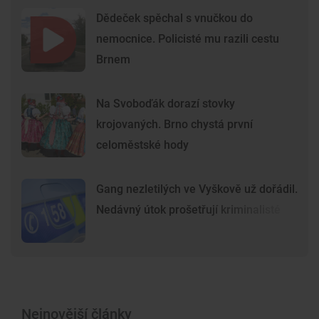
Dědeček spěchal s vnučkou do
nemocnice. Policisté mu razili cestu
Brnem
Na Svoboďák dorazí stovky
krojovaných. Brno chystá první
celoměstské hody
Gang nezletilých ve Vyškově už dořádil.
Nedávný útok prošetřují kriminalisté
Nejnovější články