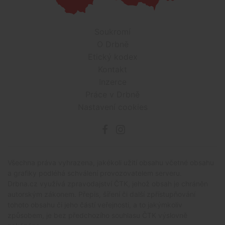
Soukromí
O Drbně
Etický kodex
Kontakt
Inzerce
Práce v Drbně
Nastavení cookies
Všechna práva vyhrazena, jakékoli užití obsahu včetné obsahu
a grafiky podléhá schválení provozovatelem serveru.
Drbna.cz využívá zpravodajství ČTK, jehož obsah je chráněn
autorským zákonem. Přepis, šíření či další zpřístupňování
tohoto obsahu či jeho částí veřejnosti, a to jakýmkoliv
způsobem, je bez předchozího souhlasu ČTK výslovně