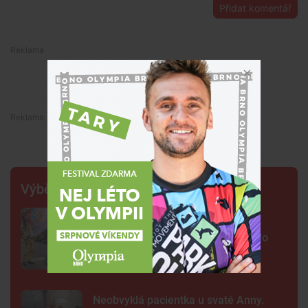
Přidat komentář
Premium
Premium
Výběr šéfredaktora
FOTO: Ulicemi Brna se prohnal
karnevalový průvod. Lidi přenesl do
exotické Brazílie
Neobvyklá pacientka u svaté Anny.