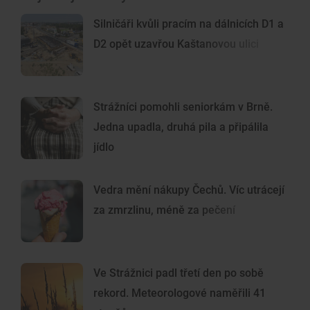
Silničáři kvůli pracím na dálnicích D1 a
D2 opět uzavřou Kaštanovou ulici
Strážníci pomohli seniorkám v Brně.
Jedna upadla, druhá pila a připálila
jídlo
Vedra mění nákupy Čechů. Víc utrácejí
za zmrzlinu, méně za pečení
Ve Strážnici padl třetí den po sobě
rekord. Meteorologové naměřili 41