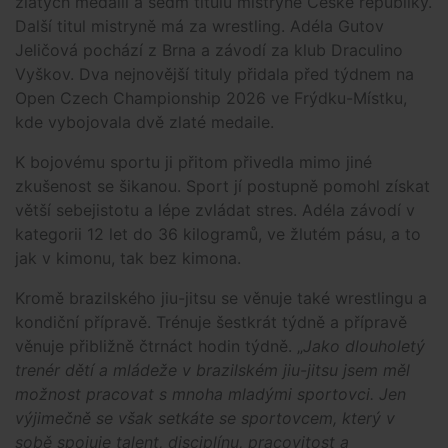
zlatých medailí a sedm titulů mistryně České republiky.
Další titul mistryně má za wrestling. Adéla Gutov
Jeličová pochází z Brna a závodí za klub Draculino
Vyškov. Dva nejnovější tituly přidala před týdnem na
Open Czech Championship 2026 ve Frýdku-Místku,
kde vybojovala dvě zlaté medaile.
K bojovému sportu ji přitom přivedla mimo jiné
zkušenost se šikanou.
Sport jí postupně pomohl získat
větší sebejistotu a lépe zvládat stres. Adéla závodí v
kategorii 12 let do 36 kilogramů, ve žlutém pásu, a to
jak v kimonu, tak bez kimona.
Kromě brazilského jiu-jitsu se věnuje také wrestlingu a
kondiční přípravě. Trénuje šestkrát týdně a přípravě
věnuje přibližně čtrnáct hodin týdně. „
Jako dlouholetý
trenér dětí a mládeže v brazilském jiu-jitsu jsem měl
možnost pracovat s mnoha mladými sportovci. Jen
výjimečně se však setkáte se sportovcem, který v
sobě spojuje talent, disciplínu, pracovitost a