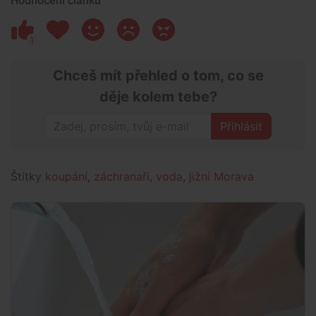
Hodnocení článku
1
Chceš mít přehled o tom, co se
děje kolem tebe?
Přihlásit
Štítky
koupání
,
záchranaři
,
voda
,
jižní Morava