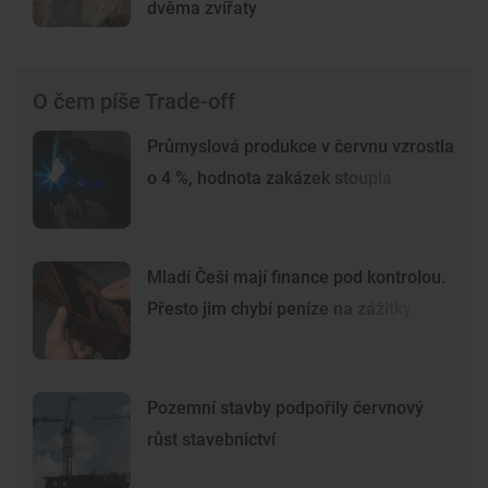
dvěma zvířaty
O čem píše Trade-off
Průmyslová produkce v červnu vzrostla
o 4 %, hodnota zakázek stoupla
Mladí Češi mají finance pod kontrolou.
Přesto jim chybí peníze na zážitky
Pozemní stavby podpořily červnový
růst stavebnictví