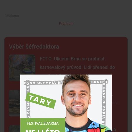
Premium
Výběr šéfredaktora
FOTO: Ulicemi Brna se prohnal
karnevalový průvod. Lidi přenesl do
exotické Brazílie
Neobvyklá pacientka u svaté Anny.
Lékaři vyšetřili 700 let starou madonu
Žába sedí na prameni a bublá. Nová