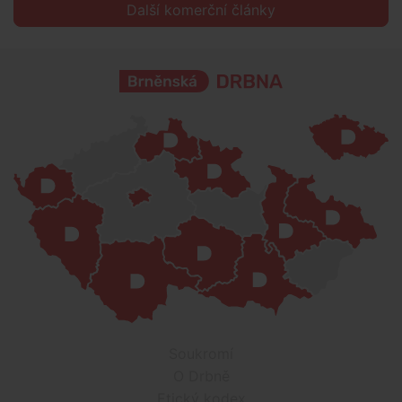
Další komerční články
Soukromí
O Drbně
Etický kodex