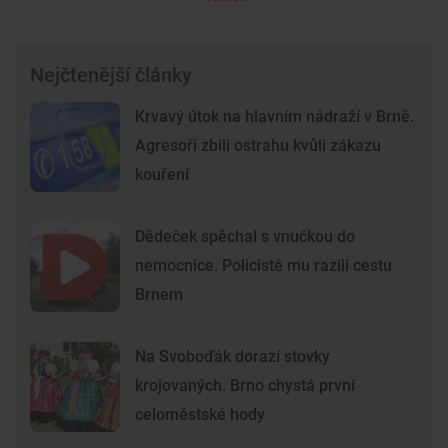
Nejčtenější články
Krvavý útok na hlavním nádraží v Brně.
Agresoři zbili ostrahu kvůli zákazu
kouření
Dědeček spěchal s vnučkou do
nemocnice. Policisté mu razili cestu
Brnem
Na Svoboďák dorazí stovky
krojovaných. Brno chystá první
celoměstské hody