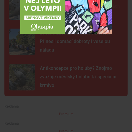
fontána oživila parčík v Žabovřeskách
Brňané zasedli k dlouhému stolu.
Přinesli domácí dobroty i veselou
náladu
Antikoncepce pro holuby? Znojmo
zvažuje městský holubník i speciální
krmivo
Premium
Premium