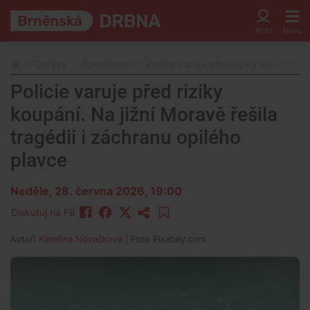
Zprávy
Společnost
Policie varuje před riziky koupání. N
Policie varuje před riziky
koupání. Na jižní Moravě řešila
tragédii i záchranu opilého
plavce
Neděle, 28. června 2026, 19:00
Diskutuj na FB
Autoři
Kateřina Nováčková
| Foto
Pixabay.com