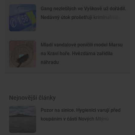
Gang nezletilých ve Vyškově už dořádil.
Nedávný útok prošetřují kriminalisté
Mladí vandalové poničili model Marsu
na Kraví hoře. Hvězdárna zařídila
náhradu
Nejnovější články
Pozor na sinice. Hygienici varují před
koupáním v části Nových Mlýnů