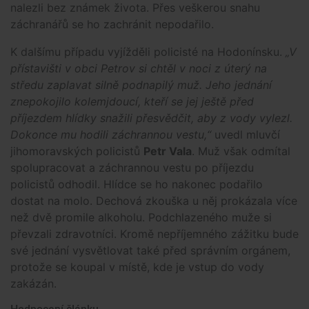
nalezli bez známek života. Přes veškerou snahu
záchranářů se ho zachránit nepodařilo.
K dalšímu případu vyjížděli policisté na Hodonínsku.
„V
přístavišti v obci Petrov si chtěl v noci z úterý na
středu zaplavat silně podnapilý muž. Jeho jednání
znepokojilo kolemjdoucí, kteří se jej ještě před
příjezdem hlídky snažili přesvědčit, aby z vody vylezl.
Dokonce mu hodili záchrannou vestu,“
uvedl mluvčí
jihomoravských policistů
Petr Vala
. Muž však odmítal
spolupracovat a záchrannou vestu po příjezdu
policistů odhodil. Hlídce se ho nakonec podařilo
dostat na molo. Dechová zkouška u něj prokázala více
než dvě promile alkoholu. Podchlazeného muže si
převzali zdravotníci. Kromě nepříjemného zážitku bude
své jednání vysvětlovat také před správním orgánem,
protože se koupal v místě, kde je vstup do vody
zakázán.