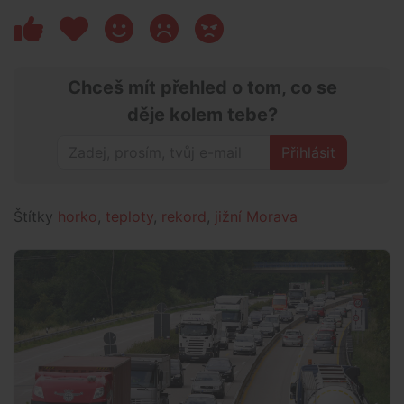
Chceš mít přehled o tom, co se
děje kolem tebe?
Přihlásit
Štítky
horko
,
teploty
,
rekord
,
jižní Morava