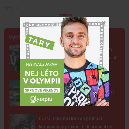
Premium
Výběr šéfredaktora
Centrum Brna ovládli šermíři. Jsem
jako Kung Fu Panda, řekl čerstvý mistr
světa
Na plovárně ve Znojmě se popralo
třicet lidí. Přibudou kamery i častější
hlídky
FOTO: Ulicemi Brna se prohnal
karnevalový průvod. Lidi přenesl do