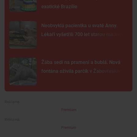
exotické Brazílie
Neobvyklá pacientka u svaté Anny.
Lékaři vyšetřili 700 let starou madonu
Žába sedí na prameni a bublá. Nová
fontána oživila parčík v Žabovřeskách
Premium
Premium