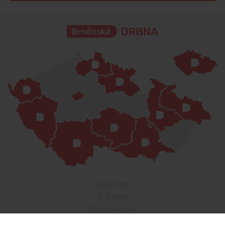
Soukromí
O Drbně
Etický kodex
Kontakt