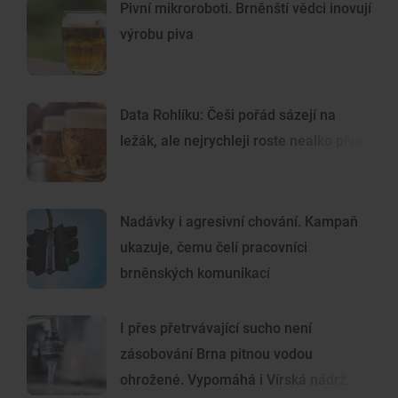
Pivní mikroroboti. Brněnští vědci inovují
výrobu piva
Data Rohlíku: Češi pořád sázejí na
ležák, ale nejrychleji roste nealko pivo
Nadávky i agresivní chování. Kampaň
ukazuje, čemu čelí pracovníci
brněnských komunikací
I přes přetrvávající sucho není
zásobování Brna pitnou vodou
ohrožené. Vypomáhá i Vírská nádrž