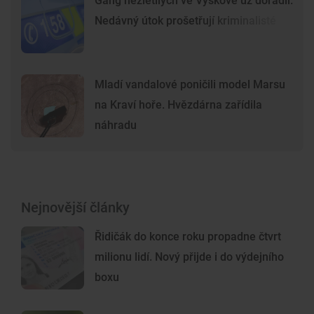
Gang nezletilých ve Vyškově už dořádil.
Nedávný útok prošetřují kriminalisté
Mladí vandalové poničili model Marsu
na Kraví hoře. Hvězdárna zařídila
náhradu
Nejnovější články
Řidičák do konce roku propadne čtvrt
milionu lidí. Nový přijde i do výdejního
boxu