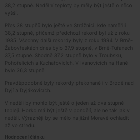
38,2 stupně. Nedělní teploty by měly být ještě o něco
vyšší.
Přes 38 stupňů bylo ještě ve Strážnici, kde naměřili
38,2 stupně, přičemž předchozí rekord byl už z roku
1935. Všechny další rekordy byly z roku 1994. V Brně-
Žabovřeskách dnes bylo 37,9 stupně, v Brně-Tuřanech
37,5 stupně. Shodně 37,2 stupně bylo v Troubsku,
Pohořelicích a Kuchařovicích. V Ivanovicích na Hané
bylo 36,3 stupně.
Pravděpodobně byly rekordy překonané i v Brodě nad
Dyjí a Dyjákovicích.
V neděli by mohlo být ještě o jeden až dva stupně
tepleji. Horko má být ještě v pondělí, ale ne tak jak v
neděli. Výrazněji by se mělo na jižní Moravě ochladit
až ve středu.
Hodnocení článku