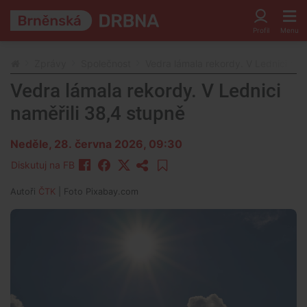
Zprávy
Společnost
Vedra lámala rekordy. V Lednici nam
Vedra lámala rekordy. V Lednici
naměřili 38,4 stupně
Neděle, 28. června 2026, 09:30
Diskutuj na FB
Autoři
ČTK
| Foto
Pixabay.com