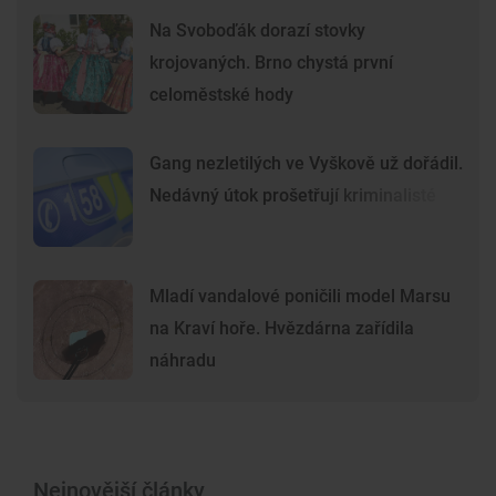
Na Svoboďák dorazí stovky
krojovaných. Brno chystá první
celoměstské hody
Gang nezletilých ve Vyškově už dořádil.
Nedávný útok prošetřují kriminalisté
Mladí vandalové poničili model Marsu
na Kraví hoře. Hvězdárna zařídila
náhradu
Nejnovější články