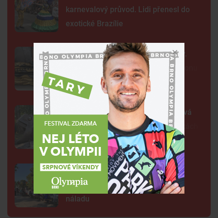
karnevalový průvod. Lidi přenesl do
exotické Brazílie
Neobvyklá pacientka u svaté Anny.
Lékaři vyšetřili 700 let starou madonu
Žába sedí na prameni a bublá. Nová
fontána oživila parčík v Žabovřeskách
Brňané zasedli k dlouhému stolu.
Přinesli domácí dobroty i veselou
náladu