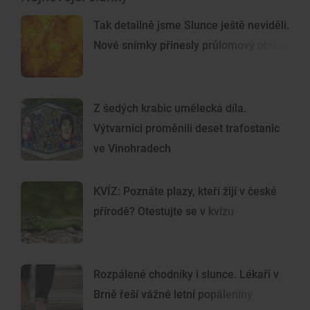
Tak detailně jsme Slunce ještě neviděli.
Nové snímky přinesly průlomový objev
Z šedých krabic umělecká díla.
Výtvarníci proměnili deset trafostanic
ve Vinohradech
KVÍZ: Poznáte plazy, kteří žijí v české
přírodě? Otestujte se v kvízu
Rozpálené chodníky i slunce. Lékaři v
Brně řeší vážné letní popáleniny