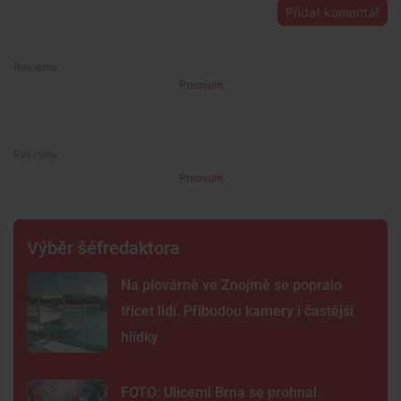
Přidat komentář
Premium
Premium
Výběr šéfredaktora
Na plovárně ve Znojmě se popralo
třicet lidí. Přibudou kamery i častější
hlídky
FOTO: Ulicemi Brna se prohnal