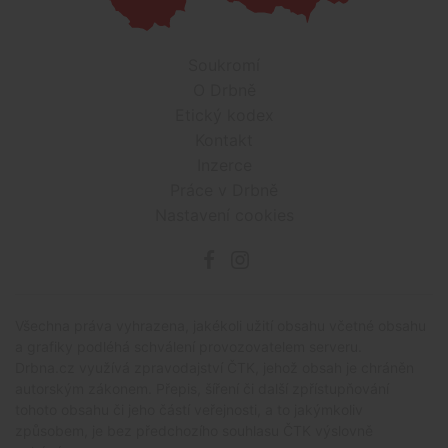
Soukromí
O Drbně
Etický kodex
Kontakt
Inzerce
Práce v Drbně
Nastavení cookies
Všechna práva vyhrazena, jakékoli užití obsahu včetné obsahu
a grafiky podléhá schválení provozovatelem serveru.
Drbna.cz využívá zpravodajství ČTK, jehož obsah je chráněn
autorským zákonem. Přepis, šíření či další zpřístupňování
tohoto obsahu či jeho částí veřejnosti, a to jakýmkoliv
způsobem, je bez předchozího souhlasu ČTK výslovně