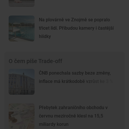
Na plovárně ve Znojmě se popralo
třicet lidí. Přibudou kamery i častější
hlídky
O čem píše Trade-off
ČNB ponechala sazby beze změny,
inflace má krátkodobě vzrůst ke 3 %
Přebytek zahraničního obchodu v
červnu meziročně klesl na 15,5
miliardy korun