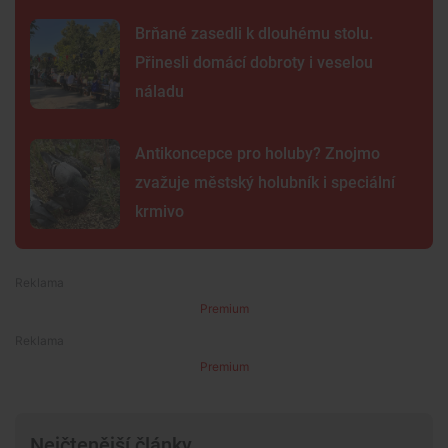
Brňané zasedli k dlouhému stolu.
Přinesli domácí dobroty i veselou
náladu
Antikoncepce pro holuby? Znojmo
zvažuje městský holubník i speciální
krmivo
Premium
Premium
Nejčtenější články