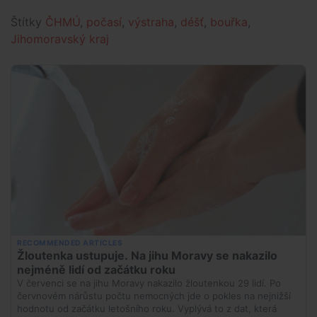
Štítky
ČHMÚ
,
počasí
,
výstraha
,
déšť
,
bouřka
,
Jihomoravský kraj