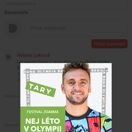
Komentáře
Přidat komentář
Helena Luklová
No nevim jsem z Jizni Moravy,bydlime blizko
Brna a spadly u nas tri kapky.Bohuzel.
Čtvrtek, 2. července 2026, 01:29
Odpovědět
Premium