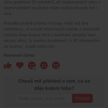
zítra spadnout 50 milimetrů, při opakovaných nebo v
intenzivnějších bouřkách může srážkové vody být i
více.
Pravděpodobně přijdou i kroupy větší než dva
centimetry. „
A kromě intenzivních srážek a možnosti
výskytu krup budou zítra s bouřkami spojeny také
nárazy větru, ty mohou dosáhnout i k 90 kilometrům
za hodinu,
" uvedli odborníci.
Hodnocení článku
1
3
1
Chceš mít přehled o tom, co se
děje kolem tebe?
Přihlásit