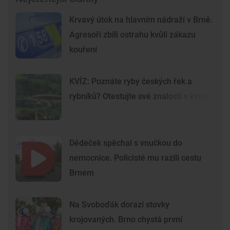
Krvavý útok na hlavním nádraží v Brně.
Agresoři zbili ostrahu kvůli zákazu
kouření
KVÍZ: Poznáte ryby českých řek a
rybníků? Otestujte své znalosti v kvízu
Dědeček spěchal s vnučkou do
nemocnice. Policisté mu razili cestu
Brnem
Na Svoboďák dorazí stovky
krojovaných. Brno chystá první