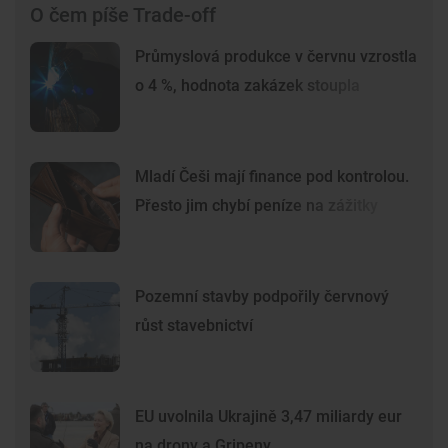
O čem píše Trade-off
Průmyslová produkce v červnu vzrostla
o 4 %, hodnota zakázek stoupla
Mladí Češi mají finance pod kontrolou.
Přesto jim chybí peníze na zážitky
Pozemní stavby podpořily červnový
růst stavebnictví
EU uvolnila Ukrajině 3,47 miliardy eur
na drony a Gripeny