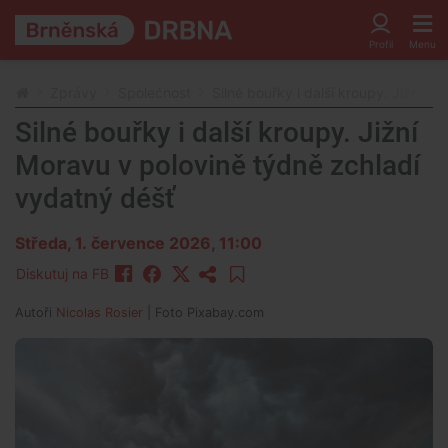
Zprávy
Společnost
Silné bouřky i další kroupy. Jižní 
Silné bouřky i další kroupy. Jižní
Moravu v polovině týdně zchladí
vydatný déšť
Středa, 1. července 2026, 11:00
Diskutuj na FB
Autoři
Nicolas Rosier
| Foto
Pixabay.com