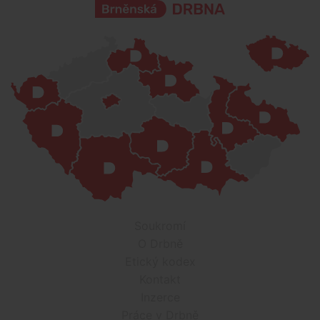
Soukromí
O Drbně
Etický kodex
Kontakt
Inzerce
Práce v Drbně