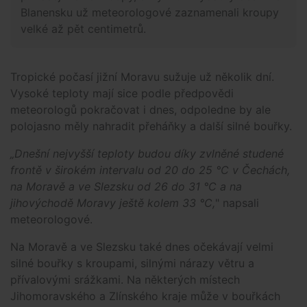
Blanensku už meteorologové zaznamenali kroupy
velké až pět centimetrů.
Tropické počasí jižní Moravu sužuje už několik dní.
Vysoké teploty mají sice podle předpovědi
meteorologů pokračovat i dnes, odpoledne by ale
polojasno měly nahradit přeháňky a další silné bouřky.
„Dnešní nejvyšší teploty budou díky zvlněné studené
frontě v širokém intervalu od 20 do 25 °C v Čechách,
na Moravě a ve Slezsku od 26 do 31 °C a na
jihovýchodě Moravy ještě kolem 33 °C,
" napsali
meteorologové.
Na Moravě a ve Slezsku také dnes očekávají velmi
silné bouřky s kroupami, silnými nárazy větru a
přívalovými srážkami. Na některých místech
Jihomoravského a Zlínského kraje může v bouřkách