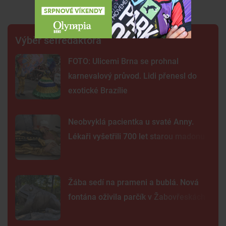
Premium
Výběr šéfredaktora
FOTO: Ulicemi Brna se prohnal
karnevalový průvod. Lidi přenesl do
exotické Brazílie
Neobvyklá pacientka u svaté Anny.
Lékaři vyšetřili 700 let starou madonu
Žába sedí na prameni a bublá. Nová
fontána oživila parčík v Žabovřeskách