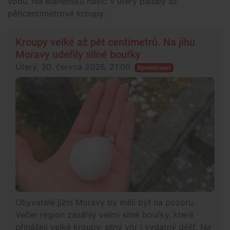
vodu. Na Blanensku navíc v úterý padaly až
pěticentimetrové kroupy.
Kroupy velké až pět centimetrů. Na jihu
Moravy udeřily silné bouřky
Úterý, 30. června 2026, 21:00
Společnost
Obyvatelé jižní Moravy by měli být na pozoru.
Večer region zasáhly velmi silné bouřky, které
přinášejí velké kroupy, silný vítr i vydatný déšť. Na