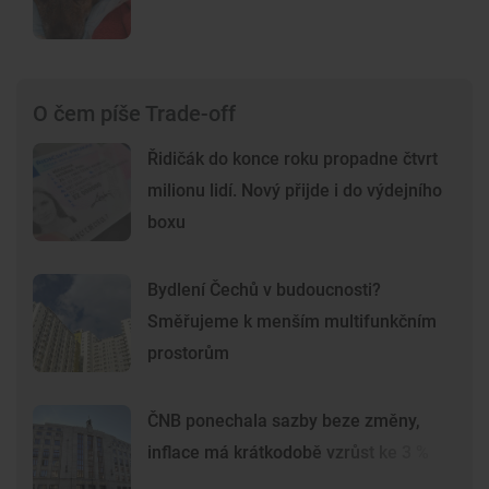
O čem píše Trade-off
Řidičák do konce roku propadne čtvrt
milionu lidí. Nový přijde i do výdejního
boxu
Bydlení Čechů v budoucnosti?
Směřujeme k menším multifunkčním
prostorům
ČNB ponechala sazby beze změny,
inflace má krátkodobě vzrůst ke 3 %