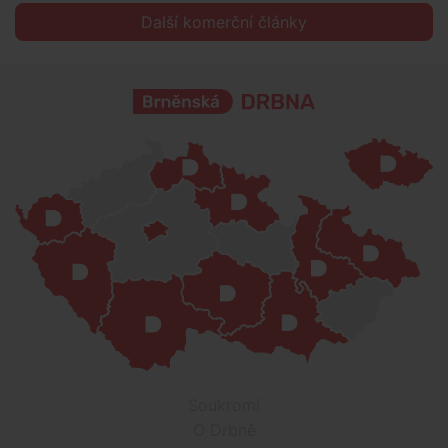
Další komerční články
Soukromí
O Drbně