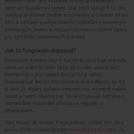
Hlavním cílem této rozsáhlé
novely
je především
sjednotit legislativní rámec. Stát totiž usiluje o to, aby
dokázal efektivně chránit soustředění a duševní zdraví
dětí, a zároveň poskytl českým ředitelům i samotným
pedagogům jasnou a nezpochybnitelnou právní oporu
pro vymáhání nastavených pravidel.
Jak to fungovalo doposud?
Dosavadní systém, kdy si každá škola určuje pravidla
sama ve svém školním řádu, se v praxi ukázal jako
neefektivní a pro vedení škol právně nejistý.
Dotazníkové šetření ministerstva sice odhalilo, že 93
% škol již nějaký způsob omezení má, nicméně reálná
praxe je velmi nejednotná. To se projevuje zejména v
diametrálně rozdílném přístupu k regulaci o
přestávkách.
Tuto situaci se ministr Plaga pokusil vyřešit tím, že v
únoru 2026 rozeslal školám
metodickou příručku
. Ta