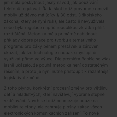
jim měla poskytnout jasný návod, jak používání
telefonů regulovat. Řada škol totiž pravomoc omezit
mobily už dávno má (díky § 30 odst. 3 školského
zákona, který se nyní ruší), ale často ji nevyužívala
nebo byla regulace napříč republikou zkrátka příliš
roztříštěná. Metodika měla primárně nabídnout
příklady dobré praxe pro tvorbu alternativního
programu pro žáky během přestávek a zároveň
ukázat, jak lze technologie naopak smysluplně
využívat přímo ve výuce. Dle premiéra Babiše se však
jasně ukázalo, že pouhá metodika není dostatečným
řešením, a proto je nyní nutné přistoupit k razantnější
legislativní změně.
Z toho plynou konkrétní procesní změny pro většinu
dětí a mladistvých, kteří navštěvují vybrané stupně
vzdělávání. Návrh se totiž neomezuje pouze na
mobilní telefony, ale zahrnuje plošný zákaz všech
elektronických komunikačních zařízení. To nově