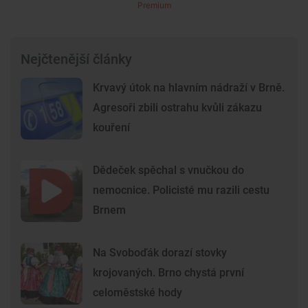
Premium
Nejčtenější články
Krvavý útok na hlavním nádraží v Brně.
Agresoři zbili ostrahu kvůli zákazu
kouření
Dědeček spěchal s vnučkou do
nemocnice. Policisté mu razili cestu
Brnem
Na Svoboďák dorazí stovky
krojovaných. Brno chystá první
celoměstské hody