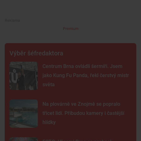
Premium
Výběr šéfredaktora
Centrum Brna ovládli šermíři. Jsem
jako Kung Fu Panda, řekl čerstvý mistr
světa
Na plovárně ve Znojmě se popralo
třicet lidí. Přibudou kamery i častější
hlídky