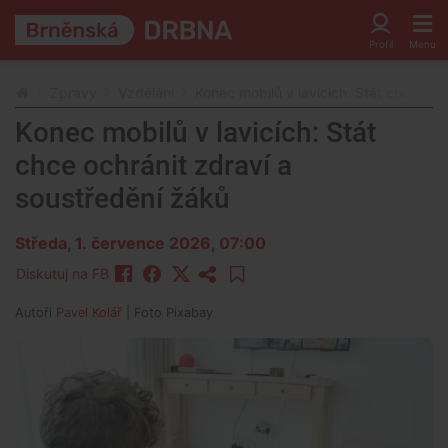
Zprávy
Vzdělání
Konec mobilů v lavicích: Stát chce och
Konec mobilů v lavicích: Stát
chce ochránit zdraví a
soustředění žáků
Středa, 1. července 2026, 07:00
Diskutuj na FB
Autoři
Pavel Kolář
| Foto
Pixabay