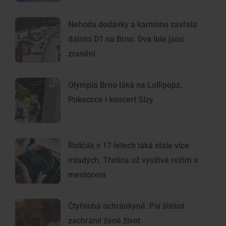
Nehoda dodávky a kamionu zavřela
dálnici D1 na Brno. Dva lidé jsou
zranění
Olympia Brno láká na Lollipopz,
Pokeccce i koncert Slzy
Řidičák v 17 letech láká stále více
mladých. Třetina už využívá režim s
mentorem
Čtyřnohá ochránkyně. Psí štěkot
zachránil ženě život