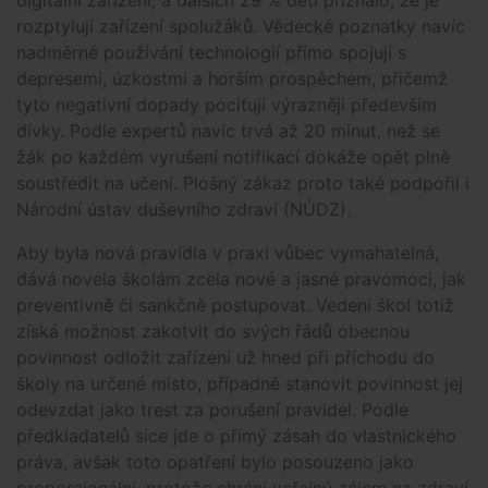
rozptylují zařízení spolužáků. Vědecké poznatky navíc
nadměrné používání technologií přímo spojují s
depresemi, úzkostmi a horším prospěchem, přičemž
tyto negativní dopady pociťují výrazněji především
dívky. Podle expertů navíc trvá až 20 minut, než se
žák po každém vyrušení notifikací dokáže opět plně
soustředit na učení. Plošný zákaz proto také podpořil i
Národní ústav duševního zdraví (NÚDZ).
Aby byla nová pravidla v praxi vůbec vymahatelná,
dává novela školám zcela nové a jasné pravomoci, jak
preventivně či sankčně postupovat. Vedení škol totiž
získá možnost zakotvit do svých řádů obecnou
povinnost odložit zařízení už hned při příchodu do
školy na určené místo, případně stanovit povinnost jej
odevzdat jako trest za porušení pravidel. Podle
předkladatelů sice jde o přímý zásah do vlastnického
práva, avšak toto opatření bylo posouzeno jako
proporcionální, protože chrání veřejný zájem na zdraví