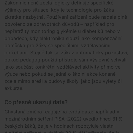
Zákon nicméně zcela logicky definuje specifické
výjimky pro situace, kdy je technologie pro žáka
zkrátka nezbytná. Používání zařízení bude nadále plně
povoleno ze zdravotních důvodů – například pro
nepřetržitý monitoring glykémie u diabetiků nebo v
případech, kdy elektronika slouží jako kompenzační
pomůcka pro žáky se speciálními vzdělávacími
potřebami. Stejně tak se zákaz automaticky pozastaví,
pokud pedagog použití přístroje sám výslovně schválí
jako součást konkrétní vzdělávací aktivity přímo ve
výuce nebo pokud se jedná o školní akce konané
zcela mimo areál a budovy školy, jako jsou výlety či
exkurze.
Co přesně ukazují data?
Chystaná změna reaguje na tvrdá data: například v
mezinárodním šetření PISA (2022) uvedlo hned 31 %
českých žáků, že je v hodinách rozptyluje vlastní
digitální zařízení, a dalších 29 % dětí přiznalo, že je