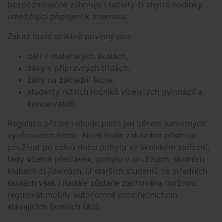
bezpodmínečně zahrnuje i tablety či chytré hodinky
umožňující připojení k internetu.
Zákaz bude striktně povinný pro:
děti v mateřských školách,
žáky v přípravných třídách,
žáky na základní škole,
studenty nižších ročníků víceletých gymnázií a
konzervatoří.
Regulace přitom nebude platit jen během samotných
vyučovacích hodin. Nově bude zakázáno přístroje
používat po celou dobu pobytu ve školském zařízení,
tedy včetně přestávek, pobytu v družinách, školních
klubech či jídelnách. U starších studentů na středních
školách však i nadále zůstane zachována možnost
regulovat mobily autonomně prostřednictvím
stávajících školních řádů.