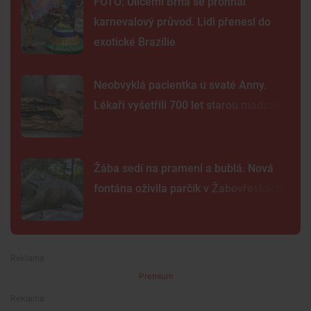
FOTO: Ulicemi Brna se prohnal
karnevalový průvod. Lidi přenesl do
exotické Brazílie
Neobvyklá pacientka u svaté Anny.
Lékaři vyšetřili 700 let starou madonu
Žába sedí na prameni a bublá. Nová
fontána oživila parčík v Žabovřeskách
Premium