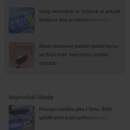
Gang nezletilých ve Vyškově už dořádil.
Nedávný útok prošetřují kriminalisté
Mladí vandalové poničili model Marsu
na Kraví hoře. Hvězdárna zařídila
náhradu
Nejnovější články
Policejní honička jako z filmu. Řidič
ujížděl před trojicí policejních aut