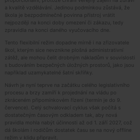
a kvalitě vzdělávání. Jedinou podmínkou zůstává, že
škola je bezpodmínečně povinna přístroj vrátit
nejpozději na konci doby omezení či zákazu, tedy
zpravidla na konci daného vyučovacího dne.
Tento flexibilní režim dopadne mírně i na zřizovatele
škol, kterým sice nevznikne plošná administrativní
zátěž, ale mohou čelit drobným nákladům v souvislosti
s budováním bezpečných úložných prostorů, jako jsou
například uzamykatelné šatní skříňky.
Návrh je nyní teprve na začátku celého legislativního
procesu a brzy zamíří k projednání na vládu po
zkráceném připomínkovém řízení (termín je do 9.
července). Celý schvalovací cyklus však počítá s
dostatečným časovým odkladem tak, aby nová
pravidla mohla nabýt účinnosti až od 1. září 2027, což
dá školám i rodičům dostatek času se na nový offline
režim v klidu připravit.