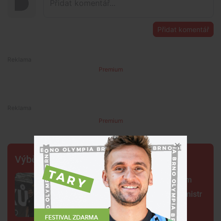
Přidat komentář
Premium
Premium
Výběr šéfredaktora
Centrum Brna ovládli šermíři. Jsem
jako Kung Fu Panda, řekl čerstvý mistr
světa