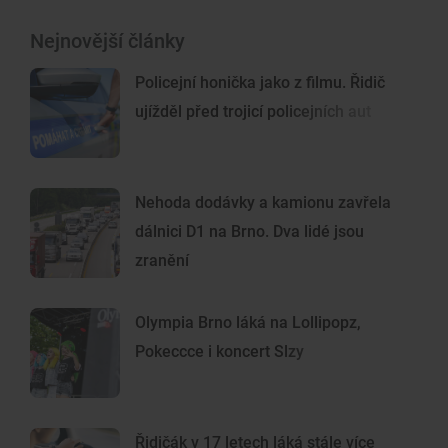
Nejnovější články
Policejní honička jako z filmu. Řidič
ujížděl před trojicí policejních aut
Nehoda dodávky a kamionu zavřela
dálnici D1 na Brno. Dva lidé jsou
zranění
Olympia Brno láká na Lollipopz,
Pokeccce i koncert Slzy
Řidičák v 17 letech láká stále více