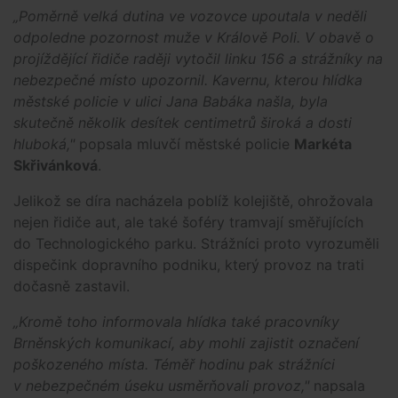
„Poměrně velká dutina ve vozovce upoutala v neděli
odpoledne pozornost muže v Králově Poli. V obavě o
projíždějící řidiče raději vytočil linku 156 a strážníky na
nebezpečné místo upozornil. Kavernu, kterou hlídka
městské policie v ulici Jana Babáka našla, byla
skutečně několik desítek centimetrů široká a dosti
hluboká,"
popsala mluvčí městské policie
Markéta
Skřivánková
.
Jelikož se díra nacházela poblíž kolejiště, ohrožovala
nejen řidiče aut, ale také šoféry tramvají směřujících
do Technologického parku. Strážníci proto vyrozuměli
dispečink dopravního podniku, který provoz na trati
dočasně zastavil.
„Kromě toho informovala hlídka také pracovníky
Brněnských komunikací, aby mohli zajistit označení
poškozeného místa. Téměř hodinu pak strážníci
v nebezpečném úseku usměrňovali provoz,"
napsala