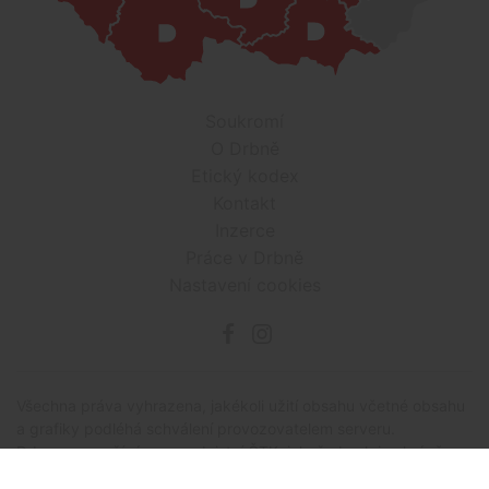
Soukromí
O Drbně
Etický kodex
Kontakt
Inzerce
Práce v Drbně
Nastavení cookies
Všechna práva vyhrazena, jakékoli užití obsahu včetné obsahu
a grafiky podléhá schválení provozovatelem serveru.
Drbna.cz využívá zpravodajství ČTK, jehož obsah je chráněn
autorským zákonem. Přepis, šíření či další zpřístupňování