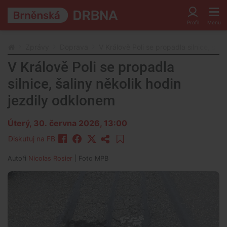
Zprávy
Doprava
V Králově Poli se propadla silnice, šal
V Králově Poli se propadla
silnice, šaliny několik hodin
jezdily odklonem
Úterý, 30. června 2026, 13:00
Diskutuj na FB
Autoři
Nicolas Rosier
| Foto
MPB