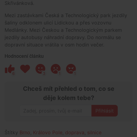
Skřivánková.
Mezi zastávkami Česká a Technologický park jezdily
šaliny odklonem ulicí Lidickou a přes vozovnu
Medlánky. Mezi Českou a Technologickým parkem
jezdily autobusy náhradní dopravy. Do normálu se
dopravní situace vrátila v osm hodin večer.
Hodnocení článku
6
3
1
1
Chceš mít přehled o tom, co se
děje kolem tebe?
Přihlásit
Štítky
Brno
,
Královo Pole
,
doprava
,
silnice