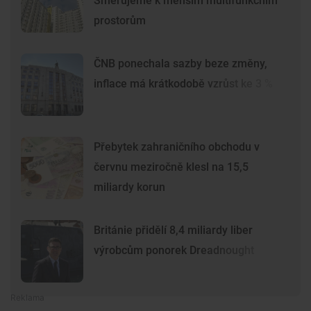
Směřujeme k menším multifunkčním
prostorům
ČNB ponechala sazby beze změny,
inflace má krátkodobě vzrůst ke 3 %
Přebytek zahraničního obchodu v
červnu meziročně klesl na 15,5
miliardy korun
Británie přidělí 8,4 miliardy liber
výrobcům ponorek Dreadnought