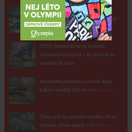
Na plovárně ve Znojmě se popralo
třicet lidí. Přibudou kamery i častější
hlídky
FOTO: Ulicemi Brna se prohnal
karnevalový průvod. Lidi přenesl do
exotické Brazílie
Neobvyklá pacientka u svaté Anny.
Lékaři vyšetřili 700 let starou madonu
Žába sedí na prameni a bublá. Nová
fontána oživila parčík v Žabovřeskách