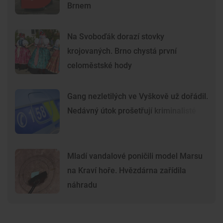
Brnem
Na Svoboďák dorazí stovky
krojovaných. Brno chystá první
celoměstské hody
Gang nezletilých ve Vyškově už dořádil.
Nedávný útok prošetřují kriminalisté
Mladí vandalové poničili model Marsu
na Kraví hoře. Hvězdárna zařídila
náhradu