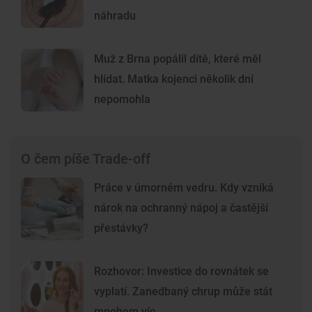
náhradu
Muž z Brna popálil dítě, které měl
hlídat. Matka kojenci několik dní
nepomohla
O čem píše Trade-off
Práce v úmorném vedru. Kdy vzniká
nárok na ochranný nápoj a častější
přestávky?
Rozhovor: Investice do rovnátek se
vyplatí. Zanedbaný chrup může stát
mnohem víc