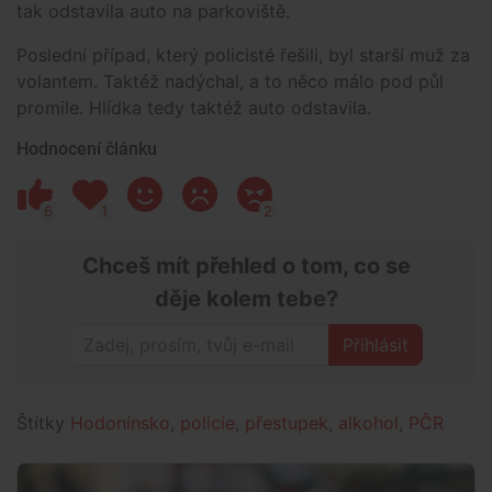
tak odstavila auto na parkoviště.
Poslední případ, který policisté řešili, byl starší muž za
volantem. Taktéž nadýchal, a to něco málo pod půl
promile. Hlídka tedy taktéž auto odstavila.
Hodnocení článku
6
1
2
Chceš mít přehled o tom, co se
děje kolem tebe?
Přihlásit
Štítky
Hodonínsko
,
policie
,
přestupek
,
alkohol
,
PČR