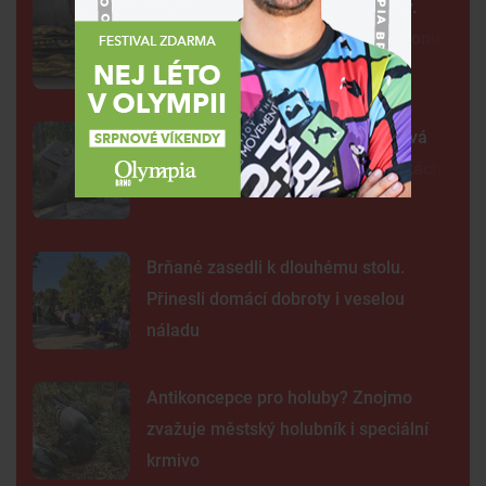
Neobvyklá pacientka u svaté Anny.
Lékaři vyšetřili 700 let starou madonu
Žába sedí na prameni a bublá. Nová
fontána oživila parčík v Žabovřeskách
Brňané zasedli k dlouhému stolu.
Přinesli domácí dobroty i veselou
náladu
Antikoncepce pro holuby? Znojmo
zvažuje městský holubník i speciální
krmivo