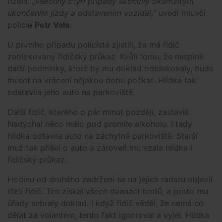
řízení.
„Všechny čtyři případy skončily okamžitým
ukončením jízdy a odstavením vozidel,“
uvedl mluvčí
policie
Petr Vala
.
U prvního případu policisté zjistili, že má řidič
zablokovaný řidičský průkaz. Kvůli tomu, že nesplnil
další podmínky, které by mu doklad odblokovaly, bude
muset na vrácení nějakou dobu počkat. Hlídka tak
odstavila jeho auto na parkoviště.
Další řidič, kterého o pár minut později, zastavili.
Nadýchal něco málo pod promile alkoholu. I tady
hlídka odtavila auto na záchytné parkoviště. Starší
muž tak přišel o auto a zároveň mu vzala hlídka i
řidičský průkaz.
Hodinu od druhého zadržení se na jejich radaru objevil
třetí řidič. Ten získal všech dvanáct bodů, a proto mu
úřady sebraly doklad. I když řidič věděl, že nemá co
dělat za volantem, tento fakt ignoroval a vyjel. Hlídka