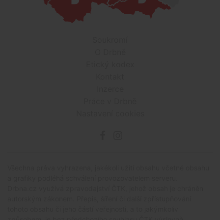
Soukromí
O Drbně
Etický kodex
Kontakt
Inzerce
Práce v Drbně
Nastavení cookies
Všechna práva vyhrazena, jakékoli užití obsahu včetné obsahu
a grafiky podléhá schválení provozovatelem serveru.
Drbna.cz využívá zpravodajství ČTK, jehož obsah je chráněn
autorským zákonem. Přepis, šíření či další zpřístupňování
tohoto obsahu či jeho částí veřejnosti, a to jakýmkoliv
způsobem, je bez předchozího souhlasu ČTK výslovně