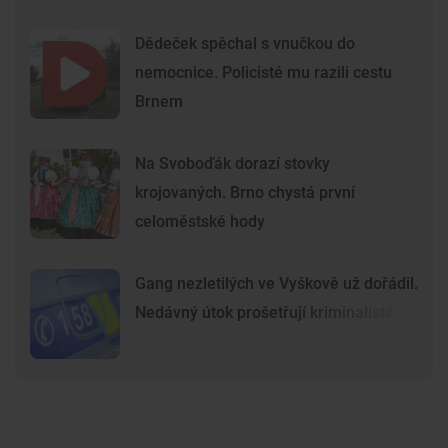
Dědeček spěchal s vnučkou do
nemocnice. Policisté mu razili cestu
Brnem
Na Svoboďák dorazí stovky
krojovaných. Brno chystá první
celoměstské hody
Gang nezletilých ve Vyškově už dořádil.
Nedávný útok prošetřují kriminalisté