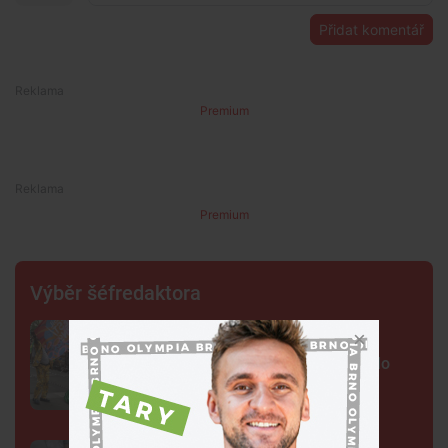
Přidat komentář
Premium
Premium
Výběr šéfredaktora
FOTO: Ulicemi Brna se prohnal
karnevalový průvod. Lidi přenesl do
exotické Brazílie