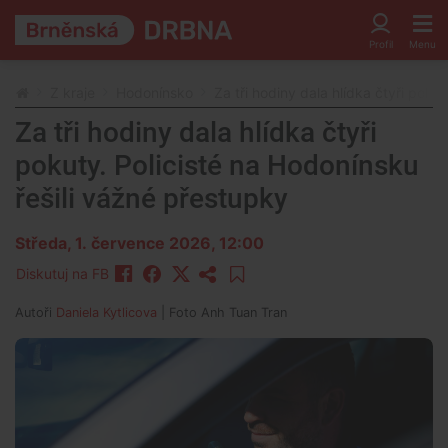
Z kraje
Hodonínsko
Za tři hodiny dala hlídka čtyři poku
Za tři hodiny dala hlídka čtyři
pokuty. Policisté na Hodonínsku
řešili vážné přestupky
Středa, 1. července 2026, 12:00
Diskutuj na FB
Autoři
Daniela Kytlicova
| Foto
Anh Tuan Tran