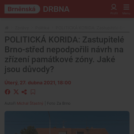
Zprávy
Politika
POLITICKÁ KORIDA: Zastupitelé Brno-st
POLITICKÁ KORIDA: Zastupitelé
Brno-střed nepodpořili návrh na
zřízení památkové zóny. Jaké
jsou důvody?
Úterý, 27. dubna 2021, 18:00
Autoři
Michal Šťastný
| Foto
Za Brno