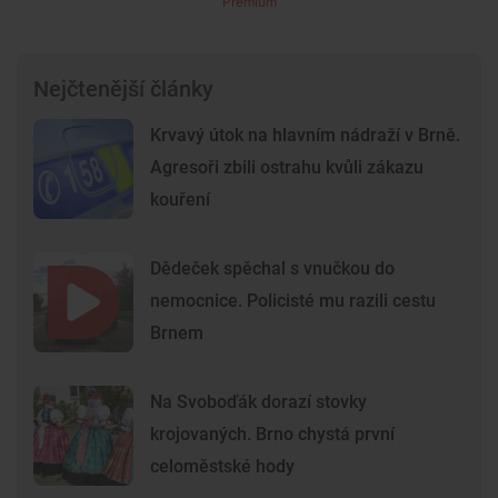
Premium
Nejčtenější články
Krvavý útok na hlavním nádraží v Brně.
Agresoři zbili ostrahu kvůli zákazu
kouření
Dědeček spěchal s vnučkou do
nemocnice. Policisté mu razili cestu
Brnem
Na Svoboďák dorazí stovky
krojovaných. Brno chystá první
celoměstské hody