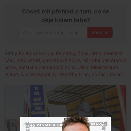
Chceš mít přehled o tom, co se
děje kolem tebe?
Přihlásit
Štítky
Politická korida
,
Památky
,
Zóna
,
Brno
,
městská
část
,
Brno-střed
,
památková zóna
,
Národní památkový
ústav
,
městská památková zóna
,
ODS
,
Ministerstvo
kultury České republiky
,
Veletrhy Brno
,
Vojtěch Mencl