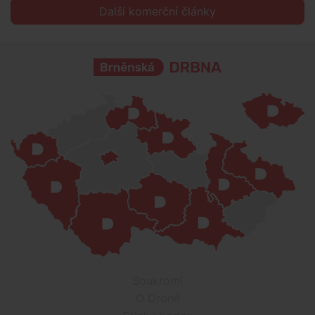
Další komerční články
Soukromí
O Drbně