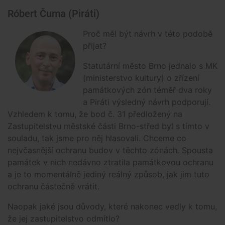
Róbert Čuma (Piráti)
Proč měl být návrh v této podobě
přijat?
Statutární město Brno jednalo s MK
(ministerstvo kultury) o zřízení
památkových zón téměř dva roky
a Piráti výsledný návrh podporují.
Vzhledem k tomu, že bod č. 31 předložený na
Zastupitelstvu městské části Brno-střed byl s tímto v
souladu, tak jsme pro něj hlasovali. Chceme co
nejvčasnější ochranu budov v těchto zónách. Spousta
památek v nich nedávno ztratila památkovou ochranu
a je to momentálně jediný reálný způsob, jak jim tuto
ochranu částečně vrátit.
Naopak jaké jsou důvody, které nakonec vedly k tomu,
že jej zastupitelstvo odmítlo?