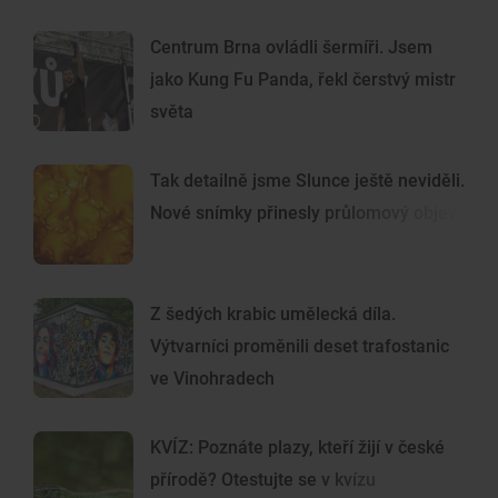
Centrum Brna ovládli šermíři. Jsem
jako Kung Fu Panda, řekl čerstvý mistr
světa
Tak detailně jsme Slunce ještě neviděli.
Nové snímky přinesly průlomový objev
Z šedých krabic umělecká díla.
Výtvarníci proměnili deset trafostanic
ve Vinohradech
KVÍZ: Poznáte plazy, kteří žijí v české
přírodě? Otestujte se v kvízu