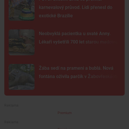
karnevalový průvod. Lidi přenesl do
exotické Brazílie
Neobvyklá pacientka u svaté Anny.
Lékaři vyšetřili 700 let starou madonu
Žába sedí na prameni a bublá. Nová
fontána oživila parčík v Žabovřeskách
Premium