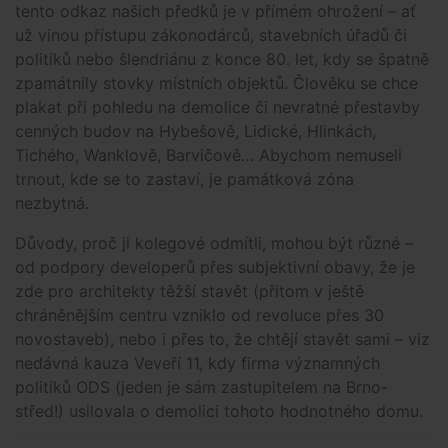
tento odkaz našich předků je v přímém ohrožení – ať
už vinou přístupu zákonodárců, stavebních úřadů či
politiků nebo šlendriánu z konce 80. let, kdy se špatně
zpamátnily stovky místních objektů. Člověku se chce
plakat při pohledu na demolice či nevratné přestavby
cenných budov na Hybešově, Lidické, Hlinkách,
Tichého, Wanklově, Barvičově… Abychom nemuseli
trnout, kde se to zastaví, je památková zóna
nezbytná.
Důvody, proč ji kolegové odmítli, mohou být různé –
od podpory developerů přes subjektivní obavy, že je
zde pro architekty těžší stavět (přitom v ještě
chráněnějším centru vzniklo od revoluce přes 30
novostaveb), nebo i přes to, že chtějí stavět sami – viz
nedávná kauza Veveří 11, kdy firma významných
politiků ODS (jeden je sám zastupitelem na Brno-
střed!) usilovala o demolici tohoto hodnotného domu.