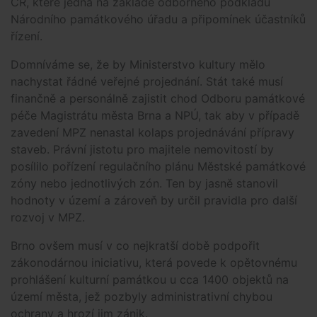
ČR, které jedná na základě odborného podkladu
Národního památkového úřadu a připomínek účastníků
řízení.
Domníváme se, že by Ministerstvo kultury mělo
nachystat řádné veřejné projednání. Stát také musí
finančně a personálně zajistit chod Odboru památkové
péče Magistrátu města Brna a NPÚ, tak aby v případě
zavedení MPZ nenastal kolaps projednávání přípravy
staveb. Právní jistotu pro majitele nemovitostí by
posílilo pořízení regulačního plánu Městské památkové
zóny nebo jednotlivých zón. Ten by jasně stanovil
hodnoty v území a zároveň by určil pravidla pro další
rozvoj v MPZ.
Brno ovšem musí v co nejkratší době podpořit
zákonodárnou iniciativu, která povede k opětovnému
prohlášení kulturní památkou u cca 1400 objektů na
území města, jež pozbyly administrativní chybou
ochrany a hrozí jim zánik.