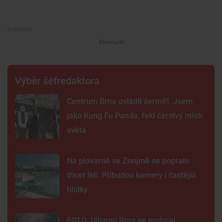
Premium
Výběr šéfredaktora
Centrum Brna ovládli šermíři. Jsem
jako Kung Fu Panda, řekl čerstvý mistr
světa
Na plovárně ve Znojmě se popralo
třicet lidí. Přibudou kamery i častější
hlídky
FOTO: Ulicemi Brna se prohnal