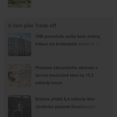
O čem píše Trade-off
ČNB ponechala sazby beze změny,
inflace má krátkodobě vzrůst ke 3 %
Přebytek zahraničního obchodu v
červnu meziročně klesl na 15,5
miliardy korun
Británie přidělí 8,4 miliardy liber
výrobcům ponorek Dreadnought