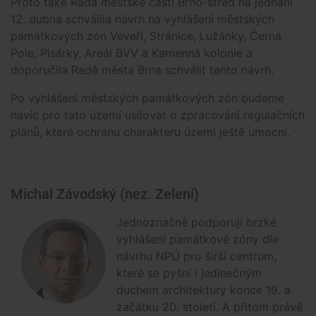
Proto také Rada městské části Brno-střed na jednání
12. dubna schválila návrh na vyhlášení městských
památkových zón Veveří, Stránice, Lužánky, Černá
Pole, Pisárky, Areál BVV a Kamenná kolonie a
doporučila Radě města Brna schválit tento návrh.
Po vyhlášení městských památkových zón budeme
navíc pro tato území usilovat o zpracování regulačních
plánů, které ochranu charakteru území ještě umocní.
Michal Závodský (nez. Zelení)
Jednoznačně podporuji brzké
vyhlášení památkové zóny dle
návrhu NPÚ pro širší centrum,
které se pyšní i jedinečným
duchem architektury konce 19. a
začátku 20. století. A přitom právě