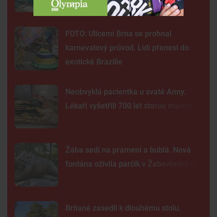
hlídky
FOTO: Ulicemi Brna se prohnal
karnevalový průvod. Lidi přenesl do
exotické Brazílie
Neobvyklá pacientka u svaté Anny.
Lékaři vyšetřili 700 let starou madonu
Žába sedí na prameni a bublá. Nová
fontána oživila parčík v Žabovřeskách
Brňané zasedli k dlouhému stolu.