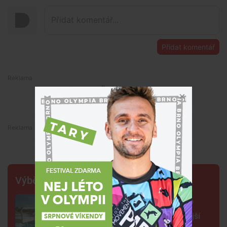
Přidat komentář
Premium
Premium
Výběr šéfredaktora
Na plovárně ve Znojmě se popralo
třicet lidí. Přibudou kamery i častější