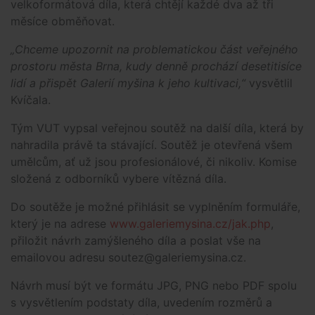
velkoformátová díla, která chtějí každé dva až tři
měsíce obměňovat.
„Chceme upozornit na problematickou část veřejného
prostoru města Brna, kudy denně prochází desetitisíce
lidí a přispět Galerií myšina k jeho kultivaci,“
vysvětlil
Kvíčala.
Tým VUT vypsal veřejnou soutěž na další díla, která by
nahradila právě ta stávající. Soutěž je otevřená všem
umělcům, ať už jsou profesionálové, či nikoliv. Komise
složená z odborníků vybere vítězná díla.
Do soutěže je možné přihlásit se vyplněním formuláře,
který je na adrese
www.galeriemysina.cz/jak.php
,
přiložit návrh zamýšleného díla a poslat vše na
emailovou adresu soutez@galeriemysina.cz.
Návrh musí být ve formátu JPG, PNG nebo PDF spolu
s vysvětlením podstaty díla, uvedením rozměrů a