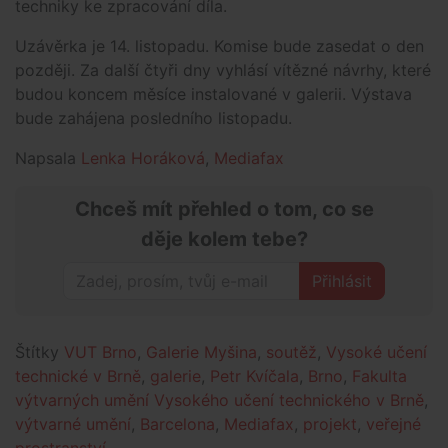
techniky ke zpracování díla.
Uzávěrka je 14. listopadu. Komise bude zasedat o den
později. Za další čtyři dny vyhlásí vítězné návrhy, které
budou koncem měsíce instalované v galerii. Výstava
bude zahájena posledního listopadu.
Napsala
Lenka Horáková
,
Mediafax
Chceš mít přehled o tom, co se
děje kolem tebe?
Přihlásit
Štítky
VUT Brno
,
Galerie Myšina
,
soutěž
,
Vysoké učení
technické v Brně
,
galerie
,
Petr Kvíčala
,
Brno
,
Fakulta
výtvarných umění Vysokého učení technického v Brně
,
výtvarné umění
,
Barcelona
,
Mediafax
,
projekt
,
veřejné
prostranství