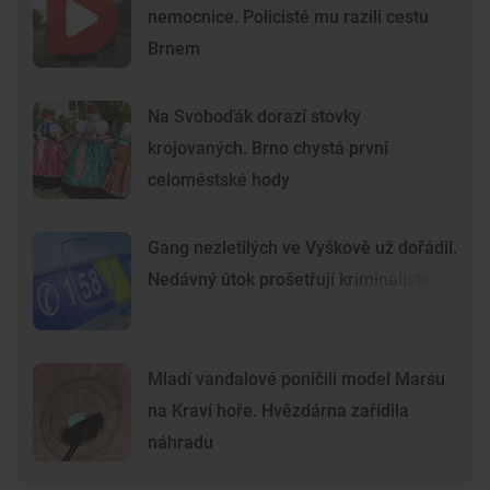
nemocnice. Policisté mu razili cestu
Brnem
Na Svoboďák dorazí stovky
krojovaných. Brno chystá první
celoměstské hody
Gang nezletilých ve Vyškově už dořádil.
Nedávný útok prošetřují kriminalisté
Mladí vandalové poničili model Marsu
na Kraví hoře. Hvězdárna zařídila
náhradu