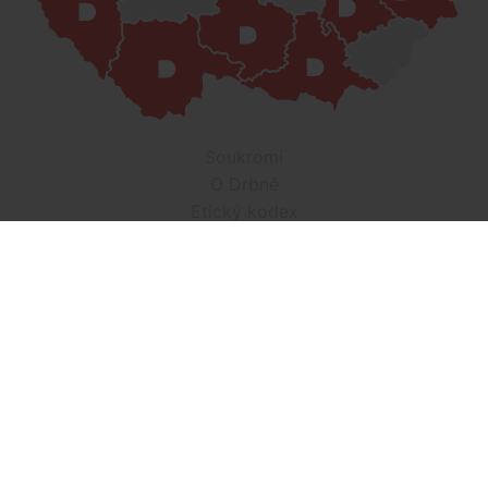
Soukromí
O Drbně
Etický kodex
Kontakt
Inzerce
Práce v Drbně
Nastavení cookies
Všechna práva vyhrazena, jakékoli užití obsahu včetné obsahu
a grafiky podléhá schválení provozovatelem serveru.
Drbna.cz využívá zpravodajství ČTK, jehož obsah je chráněn