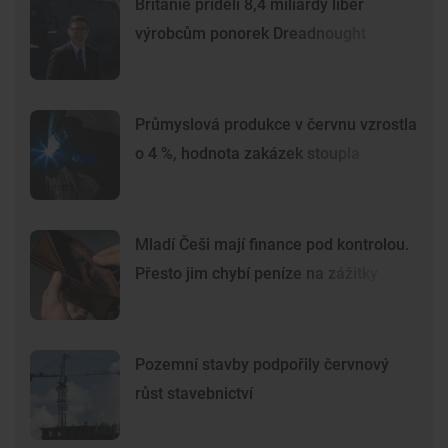
Británie přidělí 8,4 miliardy liber
výrobcům ponorek Dreadnought
Průmyslová produkce v červnu vzrostla
o 4 %, hodnota zakázek stoupla
Mladí Češi mají finance pod kontrolou.
Přesto jim chybí peníze na zážitky
Pozemní stavby podpořily červnový
růst stavebnictví