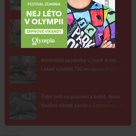
hlídky
FOTO: Ulicemi Brna se prohnal
karnevalový průvod. Lidi přenesl do
exotické Brazílie
Neobvyklá pacientka u svaté Anny.
Lékaři vyšetřili 700 let starou madonu
Žába sedí na prameni a bublá. Nová
fontána oživila parčík v Žabovřeskách