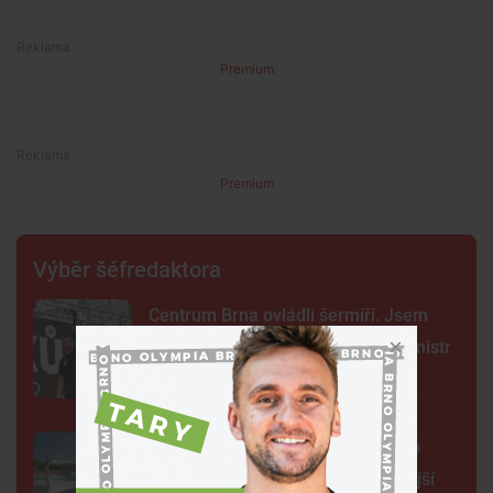
Premium
Premium
Výběr šéfredaktora
Centrum Brna ovládli šermíři. Jsem
jako Kung Fu Panda, řekl čerstvý mistr
světa
Na plovárně ve Znojmě se popralo
třicet lidí. Přibudou kamery i častější