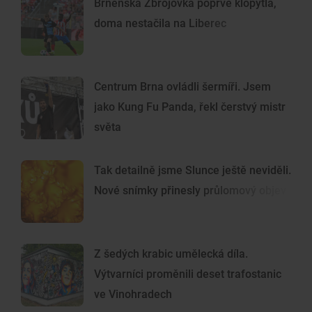
Brněnská Zbrojovka poprvé klopýtla,
doma nestačila na Liberec
Centrum Brna ovládli šermíři. Jsem
jako Kung Fu Panda, řekl čerstvý mistr
světa
Tak detailně jsme Slunce ještě neviděli.
Nové snímky přinesly průlomový objev
Z šedých krabic umělecká díla.
Výtvarníci proměnili deset trafostanic
ve Vinohradech