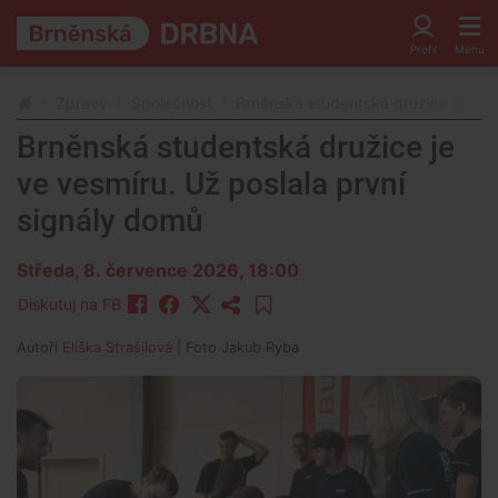
Zprávy
Společnost
Brněnská studentská družice je ve v
Brněnská studentská družice je
ve vesmíru. Už poslala první
signály domů
Středa, 8. července 2026, 18:00
Diskutuj na FB
Autoři
Eliška Strašilová
| Foto
Jakub Ryba