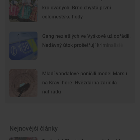
krojovaných. Brno chystá první
celoměstské hody
Gang nezletilých ve Vyškově už dořádil.
Nedávný útok prošetřují kriminalisté
Mladí vandalové poničili model Marsu
na Kraví hoře. Hvězdárna zařídila
náhradu
Nejnovější články