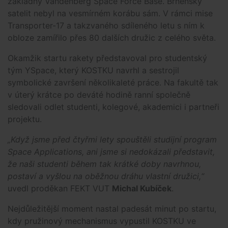
základny Vandenberg Space Force Base. Brněnský
satelit nebyl na vesmírném korábu sám. V rámci mise
Transporter-17 a takzvaného sdíleného letu s ním k
obloze zamířilo přes 80 dalších družic z celého světa.
Okamžik startu rakety představoval pro studentský
tým YSpace, který KOSTKU navrhl a sestrojil
symbolické završení několikaleté práce. Na fakultě tak
v úterý krátce po deváté hodině ranní společně
sledovali odlet studenti, kolegové, akademici i partneři
projektu.
„Když jsme před čtyřmi lety spouštěli studijní program
Space Applications, ani jsme si nedokázali představit,
že naši studenti během tak krátké doby navrhnou,
postaví a vyšlou na oběžnou dráhu vlastní družici,“
uvedl proděkan FEKT VUT
Michal Kubíček
.
Nejdůležitější moment nastal padesát minut po startu,
kdy pružinový mechanismus vypustil KOSTKU ve