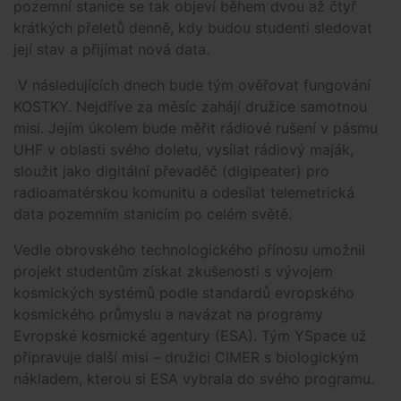
pozemní stanice se tak objeví během dvou až čtyř
krátkých přeletů denně, kdy budou studenti sledovat
její stav a přijímat nová data.
V následujících dnech bude tým ověřovat fungování
KOSTKY. Nejdříve za měsíc zahájí družice samotnou
misi. Jejím úkolem bude měřit rádiové rušení v pásmu
UHF v oblasti svého doletu, vysílat rádiový maják,
sloužit jako digitální převaděč (digipeater) pro
radioamatérskou komunitu a odesílat telemetrická
data pozemním stanicím po celém světě.
Vedle obrovského technologického přínosu umožnil
projekt studentům získat zkušenosti s vývojem
kosmických systémů podle standardů evropského
kosmického průmyslu a navázat na programy
Evropské kosmické agentury (ESA). Tým YSpace už
připravuje další misi – družici CIMER s biologickým
nákladem, kterou si ESA vybrala do svého programu.