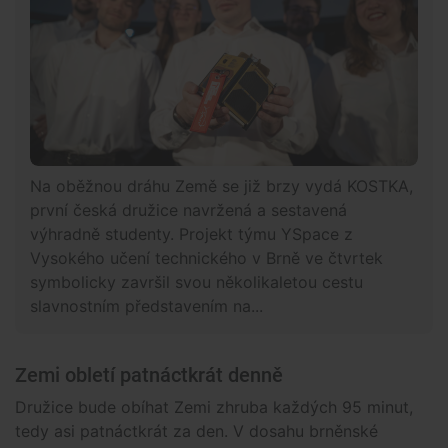
Na oběžnou dráhu Země se již brzy vydá KOSTKA,
první česká družice navržená a sestavená
výhradně studenty. Projekt týmu YSpace z
Vysokého učení technického v Brně ve čtvrtek
symbolicky završil svou několikaletou cestu
slavnostním představením na...
Zemi obletí patnáctkrát denně
Družice bude obíhat Zemi zhruba každých 95 minut,
tedy asi patnáctkrát za den. V dosahu brněnské