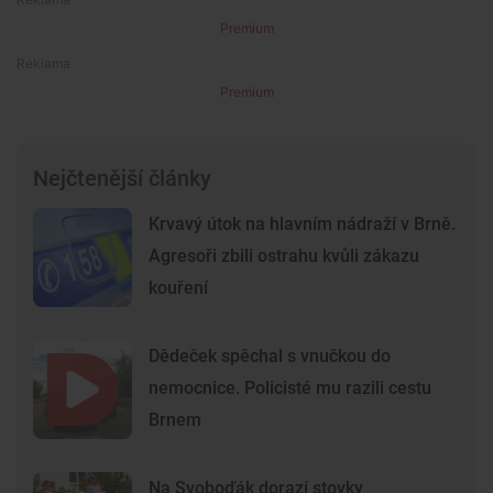
Premium
Premium
Nejčtenější články
Krvavý útok na hlavním nádraží v Brně.
Agresoři zbili ostrahu kvůli zákazu
kouření
Dědeček spěchal s vnučkou do
nemocnice. Policisté mu razili cestu
Brnem
Na Svoboďák dorazí stovky