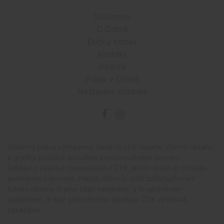
Soukromí
O Drbně
Etický kodex
Kontakt
Inzerce
Práce v Drbně
Nastavení cookies
Všechna práva vyhrazena, jakékoli užití obsahu včetné obsahu
a grafiky podléhá schválení provozovatelem serveru.
Drbna.cz využívá zpravodajství ČTK, jehož obsah je chráněn
autorským zákonem. Přepis, šíření či další zpřístupňování
tohoto obsahu či jeho částí veřejnosti, a to jakýmkoliv
způsobem, je bez předchozího souhlasu ČTK výslovně
zakázáno.