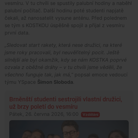
vesmíru. V tu chvíli se spustily palubní hodiny a naběhl
palubní počítač. Další hodinu poté studenti napjatě
čekali, až nanosatelit vysune anténu. Před polednem
se tým s KOSTKOU úspěšně spojil a přijal z vesmíru
první data.
„Sledovat start rakety, která nese družici, na které
jsme roky pracovali, byl neuvěřitelný pocit. Ještě
silnější ale byl okamžik, kdy se nám KOSTKA poprvé
ozvala z oběžné dráhy – v tu chvíli jsme věděli, že
všechno funguje tak, jak má,“
popsal emoce vedoucí
týmu YSpace
Šimon Sloboda
.
Brněnští studenti sestrojili vlastní družici,
už brzy poletí do vesmíru
Pátek, 26. června 2026, 16:00
Vzdělání