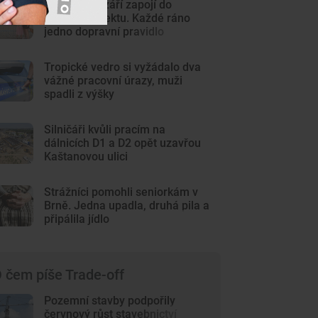
Školky se v září zapojí do
nového projektu. Každé ráno
jedno dopravní pravidlo
Tropické vedro si vyžádalo dva
vážné pracovní úrazy, muži
spadli z výšky
Silničáři kvůli pracím na
dálnicích D1 a D2 opět uzavřou
Kaštanovou ulici
Strážníci pomohli seniorkám v
Brně. Jedna upadla, druhá pila a
připálila jídlo
 čem píše Trade-off
Pozemní stavby podpořily
červnový růst stavebnictví