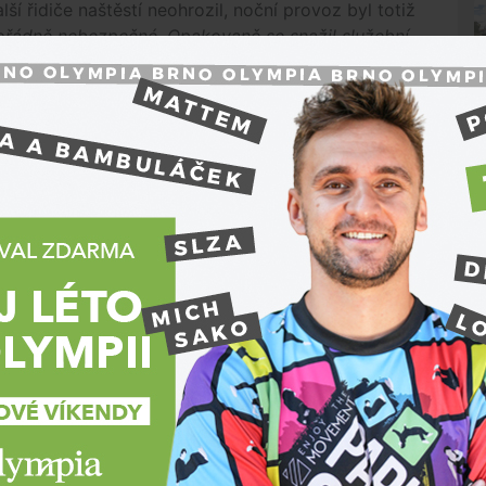
í řidiče naštěstí neohrozil, noční provoz byl totiž
ořádně nebezpečné. Opakovaně se snažil služební
mohli předjet, a několikrát se pokusil policejní
ní mluvčí
Petra
Vala
.
 nevede, vzal to přes pole. Tento manévr se mu
komunikaci si totiž poškodil auto, z motorového
 ho ale nezastavilo.
l průjezd zatáčkou a narazil do zaparkovaného
zastavit zablokováním cesty služebním automobilem,
cisté už však v tu chvíli věděli, s kým mají tu čest,"
el do pole s obilím, kde vozidlo odstavil a dal se
N
dek se totiž zapojilo do rozsáhlé pátrací akce.
zadrželi na dálnici D1 na 233. kilometru. Po útěku
dostat.
psychotropní látky policisty nepřekvapily, byly