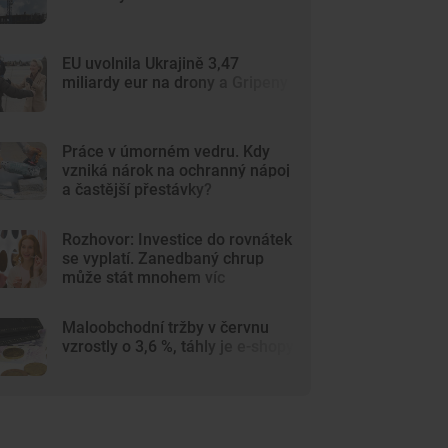
EU uvolnila Ukrajině 3,47
miliardy eur na drony a Gripeny
Práce v úmorném vedru. Kdy
vzniká nárok na ochranný nápoj
a častější přestávky?
Rozhovor: Investice do rovnátek
se vyplatí. Zanedbaný chrup
může stát mnohem víc
Maloobchodní tržby v červnu
vzrostly o 3,6 %, táhly je e-shopy