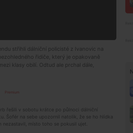
ndu střihli dálniční policisté z Ivanovic na
ezohledného řidiče, který je opakovaně
ezi klasy obilí. Odtud ale prchal dále,
N
Premium
rb řešili v sobotu krátce po půlnoci dálniční
u. Šofér na sebe upozornil natolik, že se ho hlídka
nezastavil, místo toho se pokusil ujet.