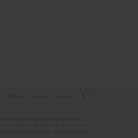
e v Drbně
Nastavení cookies
podléhá schválení provozovatelem serveru.
onem. Přepis, šíření či další zpřístupňování
z předchozího souhlasu ČTK výslovně zakázáno.