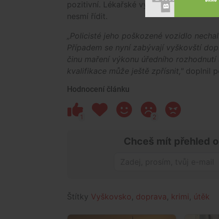
pozitivní. Lékařské vyšetření výtržník odm
nesmí řídit.
„Policisté jeho poškozené vozidlo nechal
Případem se nyní zabývají vyškovští dop
činu maření výkonu úředního rozhodnutí 
kvalifikace může ještě zpřísnit,"
doplnil po
Hodnocení článku
1
2
Chceš mít přehled o
Štítky
Vyškovsko
,
doprava
,
krimi
,
útěk