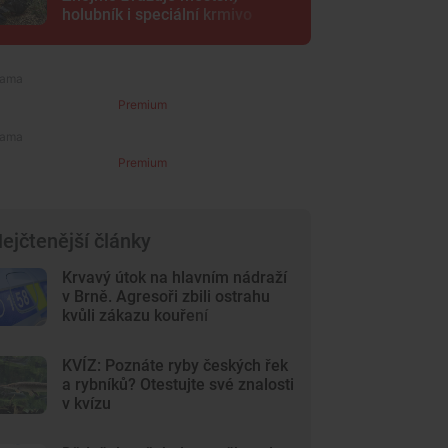
holubník i speciální krmivo
Premium
Premium
ejčtenější články
Krvavý útok na hlavním nádraží
v Brně. Agresoři zbili ostrahu
kvůli zákazu kouření
KVÍZ: Poznáte ryby českých řek
a rybníků? Otestujte své znalosti
v kvízu