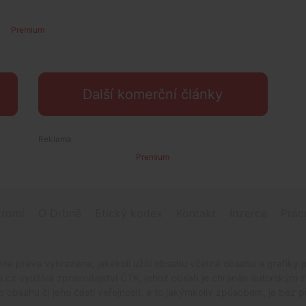
Premium
Další komerční články
Premium
romí
O Drbně
Etický kodex
Kontakt
Inzerce
Prác
na práva vyhrazena, jakékoli užití obsahu včetné obsahu a grafiky 
.cz využívá zpravodajství ČTK, jehož obsah je chráněn autorským zák
o obsahu či jeho částí veřejnosti, a to jakýmkoliv způsobem, je be