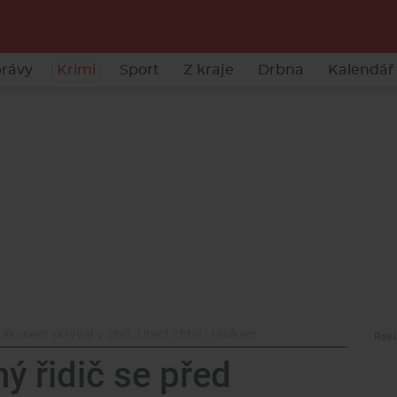
rávy
Krimi
Sport
Z kraje
Drbna
Kalendář 
ákonem skrýval v obilí. Utéct chtěl i taxíkem
ý řidič se před