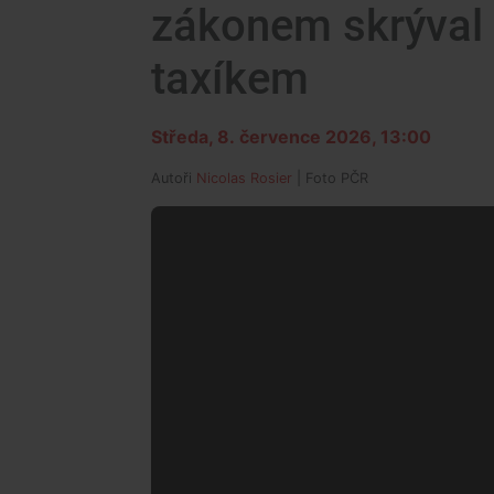
zákonem skrýval v 
taxíkem
Středa, 8. července 2026, 13:00
Autoři
Nicolas Rosier
| Foto
PČR