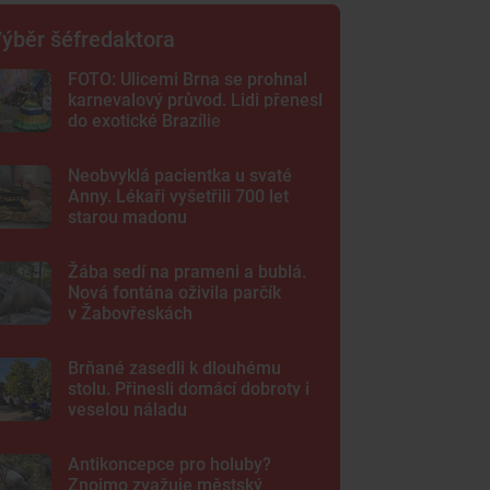
ýběr šéfredaktora
FOTO: Ulicemi Brna se prohnal
karnevalový průvod. Lidi přenesl
do exotické Brazílie
Neobvyklá pacientka u svaté
Anny. Lékaři vyšetřili 700 let
starou madonu
Žába sedí na prameni a bublá.
Nová fontána oživila parčík
v Žabovřeskách
Brňané zasedli k dlouhému
stolu. Přinesli domácí dobroty i
veselou náladu
Antikoncepce pro holuby?
Znojmo zvažuje městský