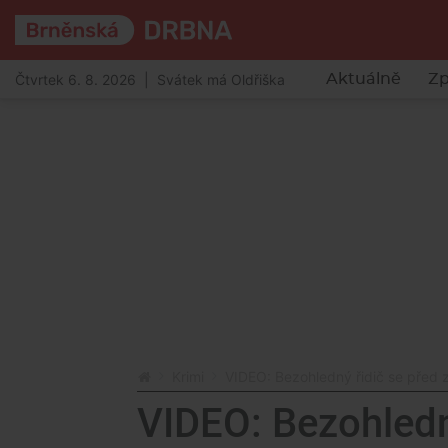
Čtvrtek 6. 8. 2026 | Svátek má Oldřiška
Aktuálně
Zp
Krimi
VIDEO: Bezohledný řidič se před z
VIDEO: Bezohledn