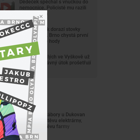
Dědeček spěchal s vnučkou do
nemocnice. Policisté mu razili
cestu Brnem
Na Svoboďák dorazí stovky
krojovaných. Brno chystá první
celoměstské hody
Gang nezletilých ve Vyškově už
dořádil. Nedávný útok prošetřují
kriminalisté
ejnovější články
Příměstské tábory u Dukovan
nabídly návštěvu elektrárny,
sport i návštěvu farmy