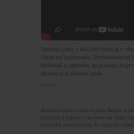
Honičku jako z akčního filmu si o víke
Hané na Vyškovsku. Pronásledovali b
blokoval a nakonec se pokusil ukrýt m
dokonce si přivolal taxík.
Riskantní jízdu řidiče vozidla Škoda Supe
policisté z Ivanovic na Hané na Vyškovsk
rozhodla zkontrolovat. Po vyzvání ovšem 