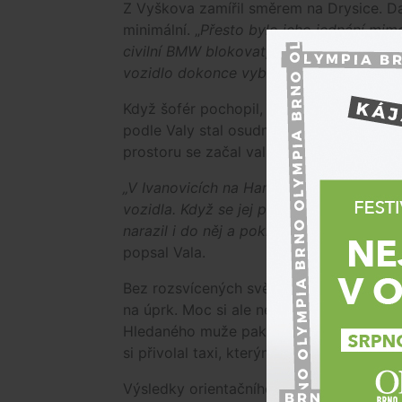
Z Vyškova zamířil směrem na Drysice. Dalš
minimální. „
Přesto bylo jeho jednání mim
civilní BMW blokovat, aby jej policisté ne
vozidlo dokonce vybrzdit,"
uvedl policej
Když šofér pochopil, že po silnici cesta
podle Valy stal osudným. Při jízdě mimo 
prostoru se začal valit hustý dým. Ani to
„V Ivanovicích na Hané následně nezvlád
vozidla. Když se jej policisté pokusili 
narazil i do něj a pokračoval v úniku. Poli
popsal Vala.
Bez rozsvícených světel následně šofér vj
na úprk. Moc si ale nepomohl. Několik hlí
Hledaného muže pak krátce po páté ranní 
si přivolal taxi, kterým se snažil z místa 
Výsledky orientačního testu na omamné a 