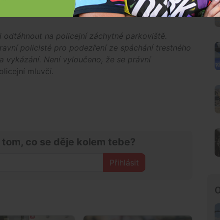
ítl. Navíc se ukázalo, že až do letošního října
i odtáhnout na policejní záchytné parkoviště.
ravní policisté pro podezření ze spáchání trestného
a vykázání. Není vyloučeno, že se právní
licejní mluvčí.
 tom, co se děje kolem tebe?
Přihlásit
O