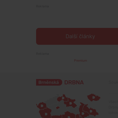
Další články
Premium
Souk
Všech
Drbna
tohot