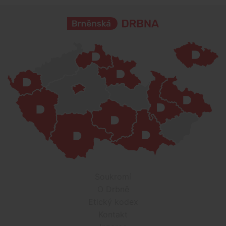
Soukromí
O Drbně
Etický kodex
Kontakt