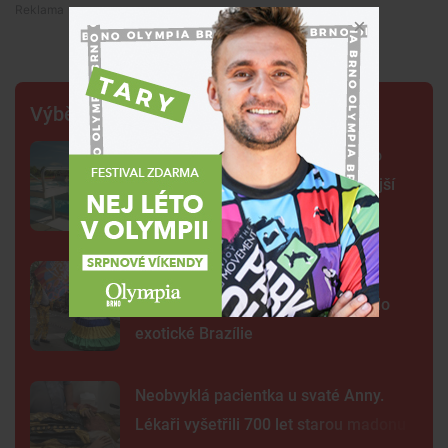
Premium
Výběr šéfredaktora
Na plovárně ve Znojmě se popralo
třicet lidí. Přibudou kamery i častější
hlídky
FOTO: Ulicemi Brna se prohnal
karnevalový průvod. Lidi přenesl do
exotické Brazílie
Neobvyklá pacientka u svaté Anny.
Lékaři vyšetřili 700 let starou madonu