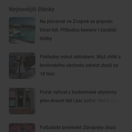
Nejnovější články
Na plovárně ve Znojmě se popralo
třicet lidí. Přibudou kamery i častější
hlídky
Pokladny minul obloukem. Muž chtěl z
brněnského obchodu odvézt zboží za
18 tisíc
Požár vyhnal z hodonínské ubytovny
přes dvacet lidí i pár zvířat. Hořel pokoj
Fotbalisté brněnské Zbrojovky zkusí