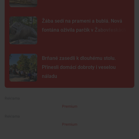
Žába sedí na prameni a bublá. Nová
fontána oživila parčík v Žabovřeskách
Brňané zasedli k dlouhému stolu.
Přinesli domácí dobroty i veselou
náladu
Premium
Premium