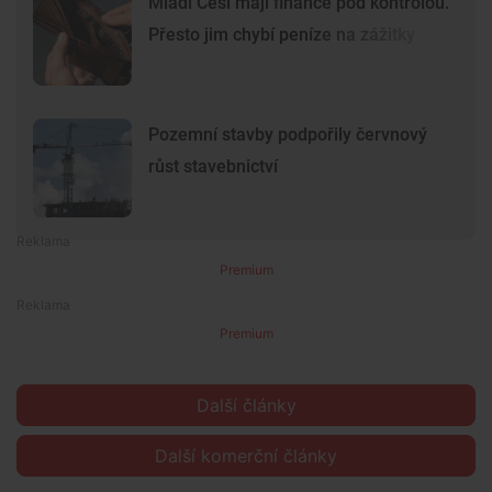
Mladí Češi mají finance pod kontrolou.
Přesto jim chybí peníze na zážitky
Pozemní stavby podpořily červnový
růst stavebnictví
Premium
Premium
Další články
Další komerční články