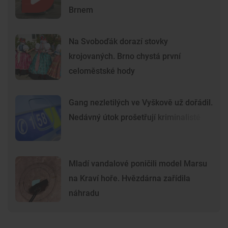
Brnem
Na Svoboďák dorazí stovky
krojovaných. Brno chystá první
celoměstské hody
Gang nezletilých ve Vyškově už dořádil.
Nedávný útok prošetřují kriminalisté
Mladí vandalové poničili model Marsu
na Kraví hoře. Hvězdárna zařídila
náhradu