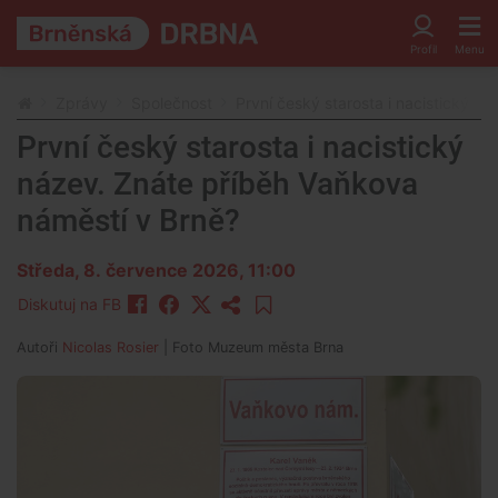
Zprávy
Společnost
První český starosta i nacistický n
První český starosta i nacistický
název. Znáte příběh Vaňkova
náměstí v Brně?
Středa, 8. července 2026, 11:00
Diskutuj na FB
Autoři
Nicolas Rosier
| Foto
Muzeum města Brna