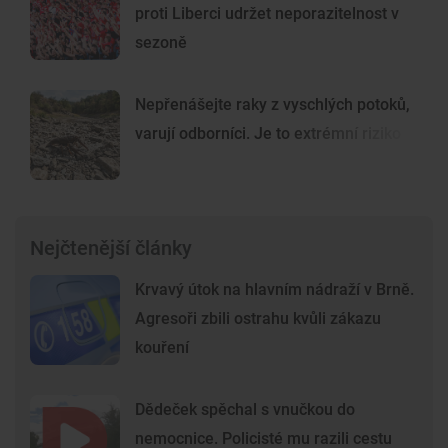
proti Liberci udržet neporazitelnost v
sezoně
Nepřenášejte raky z vyschlých potoků,
varují odborníci. Je to extrémní riziko
Nejčtenější články
Krvavý útok na hlavním nádraží v Brně.
Agresoři zbili ostrahu kvůli zákazu
kouření
Dědeček spěchal s vnučkou do
nemocnice. Policisté mu razili cestu