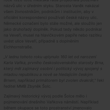
názvů ulic v úředním styku. Starosta Vaněk nakázal
všem živnostníkům, podnikům i institucím, aby v
oficiální korespondenci používali české názvy ulic.
Německé označení bylo stále možné, ale sloužilo jen
jako druhořadý doplněk. Pokud tedy někdo podnikal
na Veveří, musel na hlavičkovém papíře nebo razítku
uvést ulice Veveří, případně s doplněním
Eichhornstraße.
„V lednu tohoto roku uplynulo 160 let od narození
Karla Vaňka, prvního československého starosty Brna,
který měl zajímavý osobní i politický vývoj spojený s
mladou republikou a nově se hledajícím českým
Brnem, například primátorem byl zvolen dvakrát,"
řekl
ředitel MMB Zbyněk Šolc.
Zajímavý historický vývoj podle Šolce mělo i
pojmenování dnešního Vaňkova náměstí. Například
během okupace se toto prostranství jmenovalo