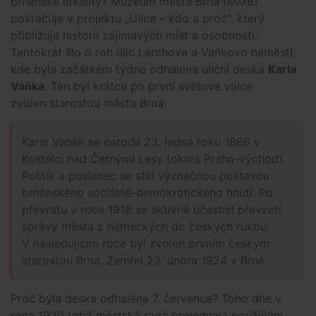
brněnské lokality? Muzeum města Brna (MMB)
pokračuje v projektu „Ulice – kdo a proč“, který
přibližuje historii zajímavých míst a osobností.
Tentokrát šlo o roh ulic Lerchova a Vaňkovo náměstí,
kde byla začátkem týdne odhalena uliční deska
Karla
Vaňka
. Ten byl krátce po první světové válce
zvolen starostou města Brna.
Karel Vaněk se narodil 23. ledna roku 1866 v
Kostelci nad Černými Lesy (okres Praha-východ).
Politik a poslanec se stal význačnou postavou
brněnského sociálně-demokratického hnutí. Po
převratu v roce 1918 se aktivně účastnil převzetí
správy města z německých do českých rukou.
V následujícím roce byl zvolen prvním českým
starostou Brna. Zemřel 23. února 1924 v Brně.
Proč byla deska odhalena 7. července? Toho dne v
roce 1920 totiž
městská rada projednala používání