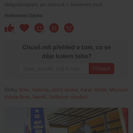
Helgolandplatz po ostrově v Severním moři.
Hodnocení článku
1
1
Chceš mít přehled o tom, co se
děje kolem tebe?
Přihlásit
Štítky
Brno
,
historie
,
uliční deska
,
Karel Vaněk
,
Muzeum
města Brna
,
Veveří
,
Vaňkovo náměstí