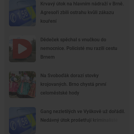
Krvavý útok na hlavním nádraží v Brně.
Agresoři zbili ostrahu kvůli zákazu
kouření
Dědeček spěchal s vnučkou do
nemocnice. Policisté mu razili cestu
Brnem
Na Svoboďák dorazí stovky
krojovaných. Brno chystá první
celoměstské hody
Gang nezletilých ve Vyškově už dořádil.
Nedávný útok prošetřují kriminalisté