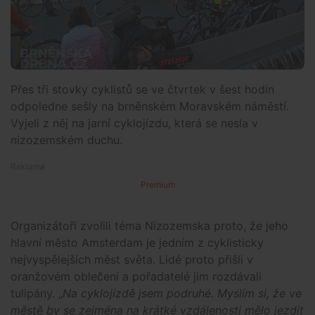
Přes tři stovky cyklistů se ve čtvrtek v šest hodin
odpoledne sešly na brněnském Moravském náměstí.
Vyjeli z něj na jarní cyklojízdu, která se nesla v
nizozemském duchu.
Premium
Organizátoři zvolili téma Nizozemska proto, že jeho
hlavní město Amsterdam je jedním z cyklisticky
nejvyspělejších měst světa. Lidé proto přišli v
oranžovém oblečení a pořadatelé jim rozdávali
tulipány. „
Na cyklojízdě jsem podruhé. Myslím si, že ve
městě by se zejména na krátké vzdálenosti mělo jezdit