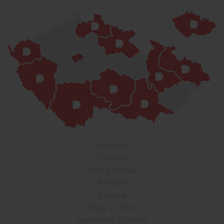
Soukromí
O Drbně
Etický kodex
Kontakt
Inzerce
Práce v Drbně
Nastavení cookies