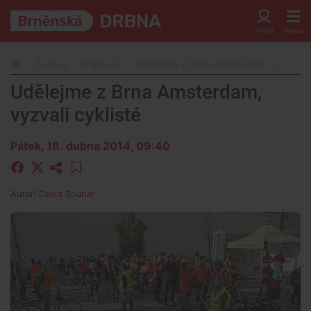
Zprávy
Doprava
Udělejme z Brna Amsterdam, vyzvali cy
Udělejme z Brna Amsterdam,
vyzvali cyklisté
Pátek, 18. dubna 2014, 09:40
Autoři
David Zouhar