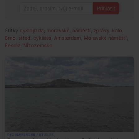
Přihlásit
Štítky
cyklojízda
,
moravské
,
náměstí
,
zprávy
,
kolo
,
Brno
,
střed
,
cyklista
,
Amsterdam
,
Moravské náměstí
,
Rekola
,
Nizozemsko