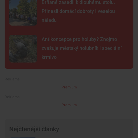
Brňané zasedli k dlouhému stolu.
Přinesli domácí dobroty i veselou
náladu
Antikoncepce pro holuby? Znojmo
zvažuje městský holubník i speciální
krmivo
Premium
Premium
Nejčtenější články