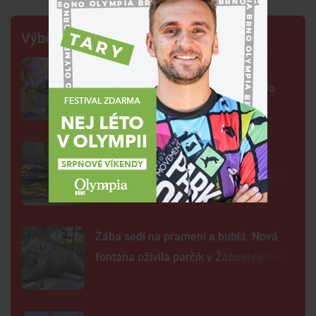
Výběr šéfredaktora
FOTO: Ulicemi Brna se prohnal
karnevalový průvod. Lidi přenesl do
exotické Brazílie
Neobvyklá pacientka u svaté Anny.
Lékaři vyšetřili 700 let starou madonu
Žába sedí na prameni a bublá. Nová
fontána oživila parčík v Žabovřeskách