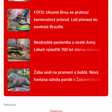
FOTO: Ulicemi Brna se prohnal
karnevalový průvod. Lidi přenesl do
exotické Brazílie
Neobvyklá pacientka u svaté Anny.
Lékaři vyšetřili 700 let starou madonu
Žába sedí na prameni a bublá. Nová
fontána oživila parčík v Žabovřeskách
Premium