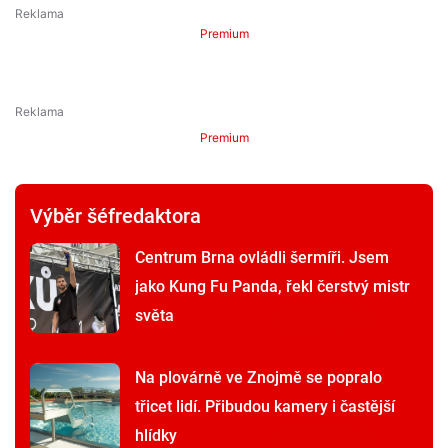
Premium
Premium
Výběr šéfredaktora
Centrum Brna ovládli šermíři. Jsem
jako Kung Fu Panda, řekl čerstvý mistr
světa
Na plovárně ve Znojmě se popralo
třicet lidí. Přibudou kamery i častější
hlídky