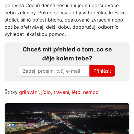
polovina Čechů denně nesní ani jednu porci ovoce
nebo zeleniny. Pokud se však objeví horečka, krev ve
stolici, silná bolest břicha, opakované zvracení nebo
potíže přetrvávají delší dobu, doporučují odborníci
vyhledat lékařskou pomoc.
Chceš mít přehled o tom, co se
děje kolem tebe?
Přihlásit
Štítky
grilování
,
jídlo
,
trávení
,
léto
,
nemoc