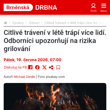
Zprávy
Zdraví
Citlivé trávení v létě trápí více lidí. Odbo
Citlivé trávení v létě trápí více lidí.
Odborníci upozorňují na rizika
grilování
Pátek, 19. června 2026, 07:00
Diskutuj na FB
Autoři
Michael Daněk
| Foto
pixabay.com