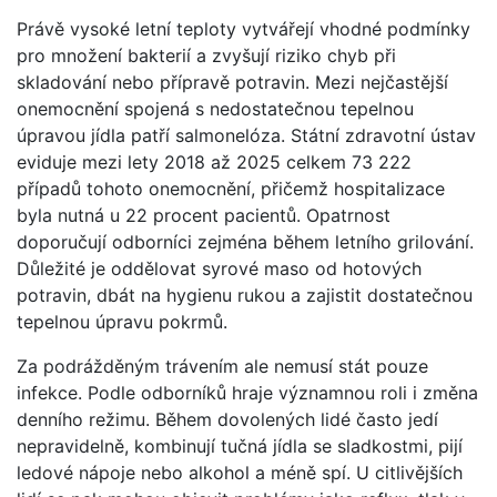
Právě vysoké letní teploty vytvářejí vhodné podmínky
pro množení bakterií a zvyšují riziko chyb při
skladování nebo přípravě potravin. Mezi nejčastější
onemocnění spojená s nedostatečnou tepelnou
úpravou jídla patří salmonelóza. Státní zdravotní ústav
eviduje mezi lety 2018 až 2025 celkem 73 222
případů tohoto onemocnění, přičemž hospitalizace
byla nutná u 22 procent pacientů. Opatrnost
doporučují odborníci zejména během letního grilování.
Důležité je oddělovat syrové maso od hotových
potravin, dbát na hygienu rukou a zajistit dostatečnou
tepelnou úpravu pokrmů.
Za podrážděným trávením ale nemusí stát pouze
infekce. Podle odborníků hraje významnou roli i změna
denního režimu. Během dovolených lidé často jedí
nepravidelně, kombinují tučná jídla se sladkostmi, pijí
ledové nápoje nebo alkohol a méně spí. U citlivějších