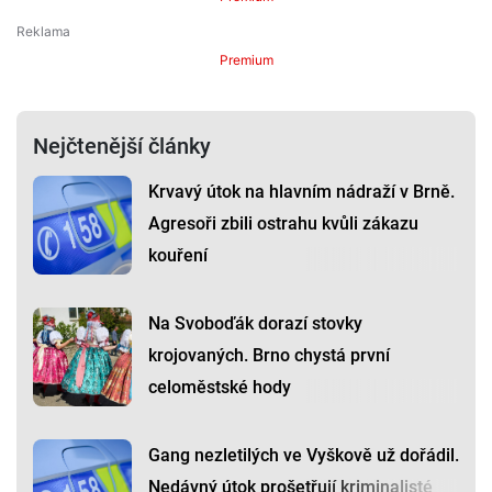
Premium
Nejčtenější články
Krvavý útok na hlavním nádraží v Brně.
Agresoři zbili ostrahu kvůli zákazu
kouření
Na Svoboďák dorazí stovky
krojovaných. Brno chystá první
celoměstské hody
Gang nezletilých ve Vyškově už dořádil.
Nedávný útok prošetřují kriminalisté