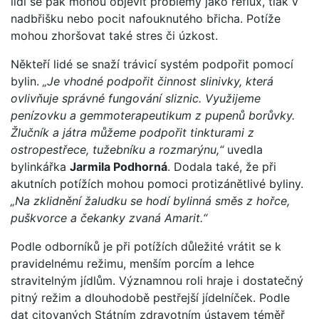
lidí se pak mohou objevit problémy jako reflux, tlak v
nadbřišku nebo pocit nafouknutého břicha. Potíže
mohou zhoršovat také stres či úzkost.
Někteří lidé se snaží trávicí systém podpořit pomocí
bylin.
„Je vhodné podpořit činnost slinivky, která
ovlivňuje správné fungování sliznic. Využijeme
penízovku a gemmoterapeutikum z pupenů borůvky.
Žlučník a játra můžeme podpořit tinkturami z
ostropestřece, tužebníku a rozmarýnu,“
uvedla
bylinkářka
Jarmila Podhorná
. Dodala také, že při
akutních potížích mohou pomoci protizánětlivé byliny.
„Na zklidnění žaludku se hodí bylinná směs z hořce,
puškvorce a čekanky zvaná Amarit.“
Podle odborníků je při potížích důležité vrátit se k
pravidelnému režimu, menším porcím a lehce
stravitelným jídlům. Významnou roli hraje i dostatečný
pitný režim a dlouhodobě pestřejší jídelníček. Podle
dat citovaných Státním zdravotním ústavem téměř