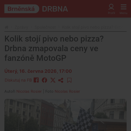
Zprávy
Společnost
Kolik stojí pivo nebo pizza? Drbna
Kolik stojí pivo nebo pizza?
Drbna zmapovala ceny ve
fanzóně MotoGP
Úterý, 16. června 2026, 17:00
Diskutuj na FB
Autoři
Nicolas Rosier
| Foto
Nicolas Rosier