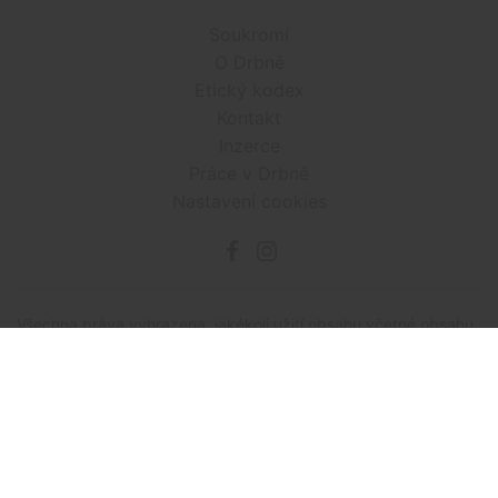
Soukromí
O Drbně
Etický kodex
Kontakt
Inzerce
Práce v Drbně
Nastavení cookies
Všechna práva vyhrazena, jakékoli užití obsahu včetné obsahu
a grafiky podléhá schválení provozovatelem serveru.
Drbna.cz využívá zpravodajství ČTK, jehož obsah je chráněn
autorským zákonem. Přepis, šíření či další zpřístupňování
tohoto obsahu či jeho částí veřejnosti, a to jakýmkoliv
způsobem, je bez předchozího souhlasu ČTK výslovně
zakázáno.