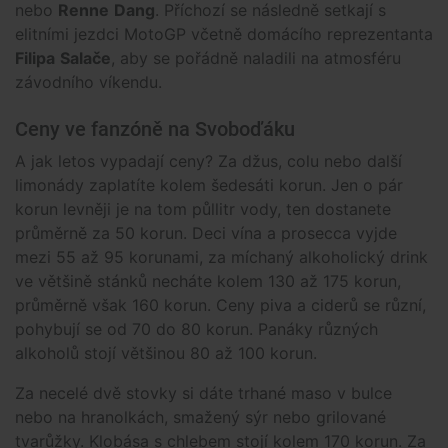
nebo
Renne
Dang
. Příchozí se následně setkají s
elitními jezdci MotoGP včetně domácího reprezentanta
Filipa
Salače
, aby se pořádně naladili na atmosféru
závodního víkendu.
Ceny ve fanzóně na Svoboďáku
A jak letos vypadají ceny? Za džus, colu nebo další
limonády zaplatíte kolem šedesáti korun. Jen o pár
korun levněji je na tom půllitr vody, ten dostanete
průměrně za 50 korun. Deci vína a prosecca vyjde
mezi 55 až 95 korunami, za míchaný alkoholický drink
ve většině stánků necháte kolem 130 až 175 korun,
průměrně však 160 korun. Ceny piva a ciderů se různí,
pohybují se od 70 do 80 korun. Panáky různých
alkoholů stojí většinou 80 až 100 korun.
Za necelé dvě stovky si dáte trhané maso v bulce
nebo na hranolkách, smažený sýr nebo grilované
tvarůžky. Klobása s chlebem stojí kolem 170 korun. Za