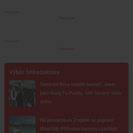
Premium
Premium
Výběr šéfredaktora
Centrum Brna ovládli šermíři. Jsem
jako Kung Fu Panda, řekl čerstvý mistr
světa
Na plovárně ve Znojmě se popralo
třicet lidí. Přibudou kamery i častější