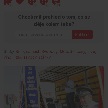
7
3
2
18
Chceš mít přehled o tom, co se
děje kolem tebe?
Přihlásit
Štítky
Brno
,
náměstí Svobody
,
MotoGP
,
ceny
,
pivo
,
víno
,
jídlo
,
závody
,
stánky