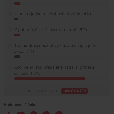
Je mi to jedno, chci si užít závody. (4%)
V pohodě, čekal*a jsem to horší. (6%)
Trochu dražší než obvykle, ale chápu, je to
akce. (7%)
Ano, ceny jsou přepálené, radši si přinesu
svačinu. (77%)
CELKEM HLASOVALO
6103 ČTENÁŘŮ
Hodnocení článku