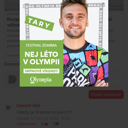
Komentáře
Přidat komentář
Dewwil 666
Odkdy je Starobrno pivo???
Středa, 17. června 2026, 18:28
Odpovědět
6
1