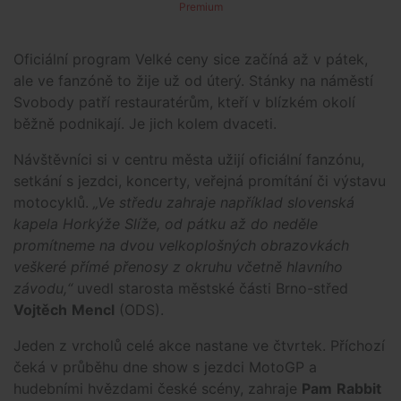
Premium
Oficiální program Velké ceny sice začíná až v pátek,
ale ve fanzóně to žije už od úterý. Stánky na náměstí
Svobody patří restauratérům, kteří v blízkém okolí
běžně podnikají. Je jich kolem dvaceti.
Návštěvníci si v centru města užijí oficiální fanzónu,
setkání s jezdci, koncerty, veřejná promítání či výstavu
motocyklů.
„Ve středu zahraje například slovenská
kapela Horkýže Slíže, od pátku až do neděle
promítneme na dvou velkoplošných obrazovkách
veškeré přímé přenosy z okruhu včetně hlavního
závodu,“
uvedl starosta městské části Brno-střed
Vojtěch
Mencl
(ODS).
Jeden z vrcholů celé akce nastane ve čtvrtek. Příchozí
čeká v průběhu dne show s jezdci MotoGP a
hudebními hvězdami české scény, zahraje
Pam
Rabbit