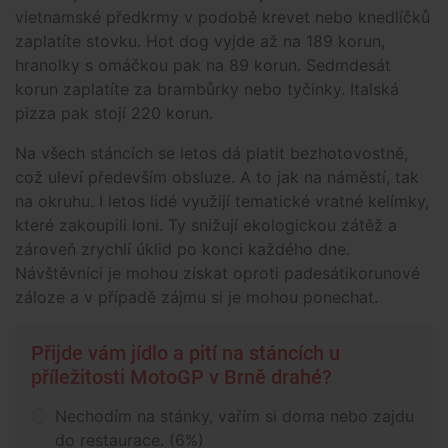
vietnamské předkrmy v podobě krevet nebo knedlíčků
zaplatíte stovku. Hot dog vyjde až na 189 korun,
hranolky s omáčkou pak na 89 korun. Sedmdesát
korun zaplatíte za brambůrky nebo tyčinky. Italská
pizza pak stojí 220 korun.
Na všech stáncích se letos dá platit bezhotovostně,
což uleví především obsluze. A to jak na náměstí, tak
na okruhu. I letos lidé využijí tematické vratné kelímky,
které zakoupili loni. Ty snižují ekologickou zátěž a
zároveň zrychlí úklid po konci každého dne.
Návštěvníci je mohou získat oproti padesátikorunové
záloze a v případě zájmu si je mohou ponechat.
Přijde vám jídlo a pití na stáncích u
příležitosti MotoGP v Brně drahé?
Nechodím na stánky, vařím si doma nebo zajdu
do restaurace. (6%)