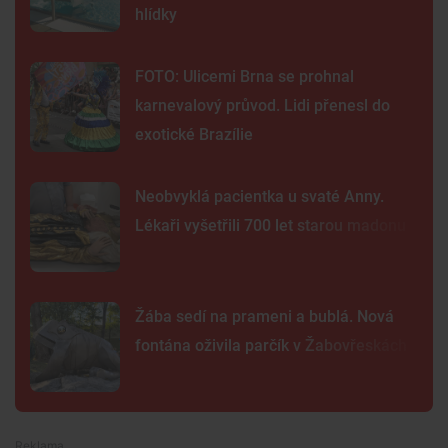
hlídky
FOTO: Ulicemi Brna se prohnal
karnevalový průvod. Lidi přenesl do
exotické Brazílie
Neobvyklá pacientka u svaté Anny.
Lékaři vyšetřili 700 let starou madonu
Žába sedí na prameni a bublá. Nová
fontána oživila parčík v Žabovřeskách