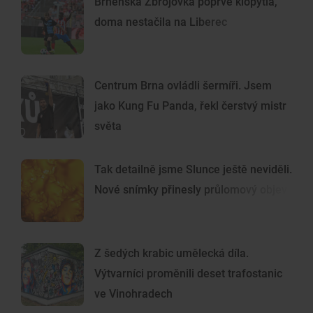
Brněnská Zbrojovka poprvé klopýtla,
doma nestačila na Liberec
Centrum Brna ovládli šermíři. Jsem
jako Kung Fu Panda, řekl čerstvý mistr
světa
Tak detailně jsme Slunce ještě neviděli.
Nové snímky přinesly průlomový objev
Z šedých krabic umělecká díla.
Výtvarníci proměnili deset trafostanic
ve Vinohradech