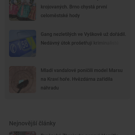
krojovaných. Brno chystá první
celoměstské hody
Gang nezletilých ve Vyškově už dořádil.
Nedávný útok prošetřují kriminalisté
Mladí vandalové poničili model Marsu
na Kraví hoře. Hvězdárna zařídila
náhradu
Nejnovější články