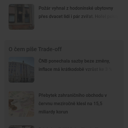
Požár vyhnal z hodonínské ubytovny
přes dvacet lidí i pár zvířat. Hořel pokoj
O čem píše Trade-off
ČNB ponechala sazby beze změny,
inflace má krátkodobě vzrůst ke 3 %
Přebytek zahraničního obchodu v
červnu meziročně klesl na 15,5
miliardy korun