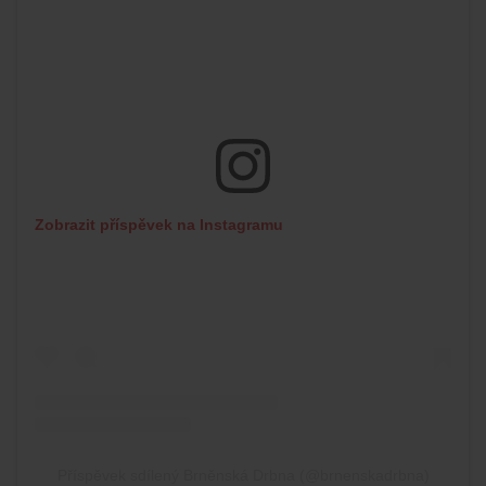
Zobrazit příspěvek na Instagramu
Příspěvek sdílený Brněnská Drbna (@brnenskadrbna)