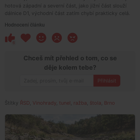
hotová západní a severní část, jako jižní část slouží
dálnice D1, východní část zatím chybí prakticky celá.
Hodnocení článku
6
Chceš mít přehled o tom, co se
děje kolem tebe?
Přihlásit
Štítky
ŘSD
,
Vinohrady
,
tunel
,
ražba
,
štola
,
Brno