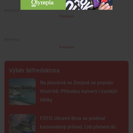
Premium
Premium
Výběr šéfredaktora
Na plovárně ve Znojmě se popralo
třicet lidí. Přibudou kamery i častější
hlídky
FOTO: Ulicemi Brna se prohnal
karnevalový průvod. Lidi přenesl do