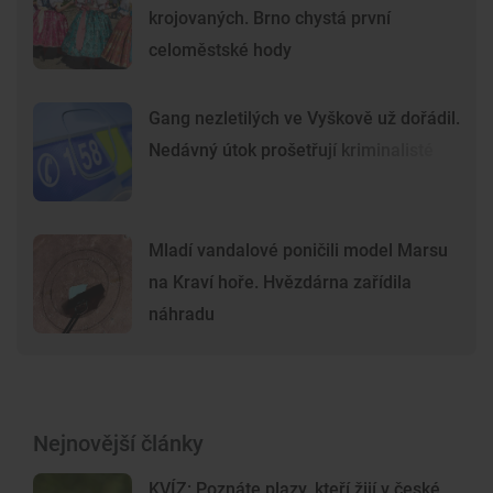
krojovaných. Brno chystá první
celoměstské hody
Gang nezletilých ve Vyškově už dořádil.
Nedávný útok prošetřují kriminalisté
Mladí vandalové poničili model Marsu
na Kraví hoře. Hvězdárna zařídila
náhradu
Nejnovější články
KVÍZ: Poznáte plazy, kteří žijí v české