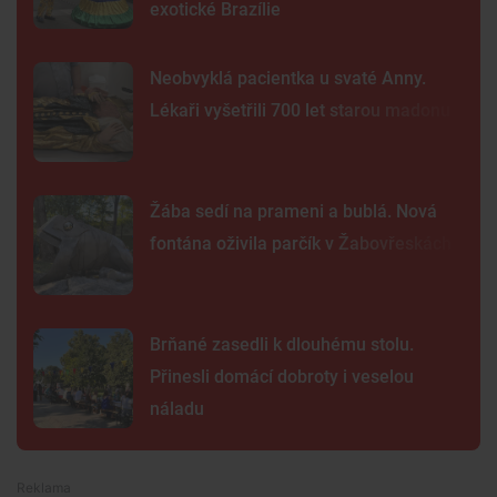
exotické Brazílie
Neobvyklá pacientka u svaté Anny.
Lékaři vyšetřili 700 let starou madonu
Žába sedí na prameni a bublá. Nová
fontána oživila parčík v Žabovřeskách
Brňané zasedli k dlouhému stolu.
Přinesli domácí dobroty i veselou
náladu