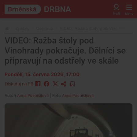
Zprávy
Doprava
VIDEO: Ražba štoly pod Vinohrady pokra
VIDEO: Ražba štoly pod
Vinohrady pokračuje. Dělníci se
připravují na odstřely ve skále
Pondělí, 15. června 2026, 17:00
Diskutuj na FB
Autoři
Anna Pospíšilová
| Foto
Anna Pospíšilová