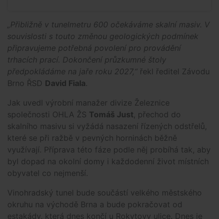
„Přibližně v tunelmetru 600 očekáváme skalní masiv. V
souvislosti s touto změnou geologických podmínek
připravujeme potřebná povolení pro provádění
trhacích prací. Dokončení průzkumné štoly
předpokládáme na jaře roku 2027,“
řekl ředitel Závodu
Brno ŘSD
David Fiala
.
Jak uvedl výrobní manažer divize Železnice
společnosti OHLA ŽS
Tomáš Just
, přechod do
skalního masivu si vyžádá nasazení řízených odstřelů,
které se při ražbě v pevných horninách běžně
využívají. Příprava této fáze podle něj probíhá tak, aby
byl dopad na okolní domy i každodenní život místních
obyvatel co nejmenší.
Vinohradský tunel bude součástí velkého městského
okruhu na východě Brna a bude pokračovat od
estakády, která dnes končí u Rokytovy ulice. Dnes je