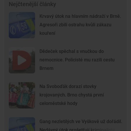
Nejčtenější články
Krvavý útok na hlavním nádraží v Brně.
Agresoři zbili ostrahu kvůli zákazu
kouření
Dědeček spěchal s vnučkou do
nemocnice. Policisté mu razili cestu
Brnem
Na Svoboďák dorazí stovky
krojovaných. Brno chystá první
celoměstské hody
Gang nezletilých ve Vyškově už dořádil.
Nedávný útok prošetřují kriminalisté