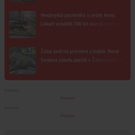
Neobvyklá pacientka u svaté Anny.
Lékaři vyšetřili 700 let starou madonu
Žába sedí na prameni a bublá. Nová
fontána oživila parčík v Žabovřeskách
Premium
Premium