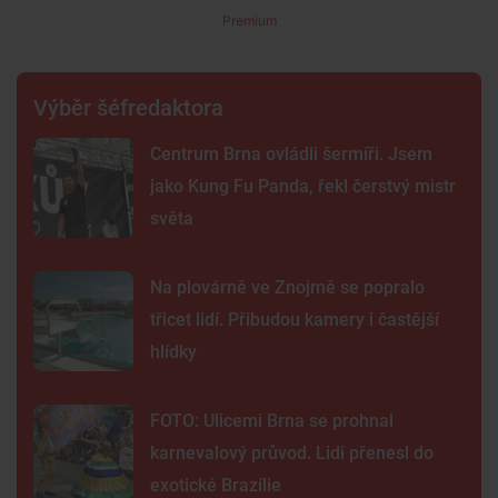
Premium
Výběr šéfredaktora
Centrum Brna ovládli šermíři. Jsem
jako Kung Fu Panda, řekl čerstvý mistr
světa
Na plovárně ve Znojmě se popralo
třicet lidí. Přibudou kamery i častější
hlídky
FOTO: Ulicemi Brna se prohnal
karnevalový průvod. Lidi přenesl do
exotické Brazílie