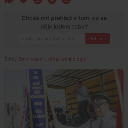
1
Chceš mít přehled o tom, co se
děje kolem tebe?
Přihlásit
Štítky
Brno
,
vesmír
,
věda
,
technologie