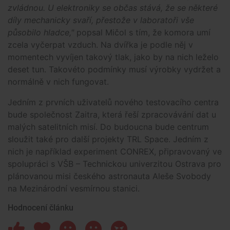
zvládnou. U elektroniky se občas stává, že se některé
díly mechanicky svaří, přestože v laboratoři vše
působilo hladce,"
popsal Mičol s tím, že komora umí
zcela vyčerpat vzduch. Na dvířka je podle něj v
momentech vyvíjen takový tlak, jako by na nich leželo
deset tun. Takovéto podmínky musí výrobky vydržet a
normálně v nich fungovat.
Jedním z prvních uživatelů nového testovacího centra
bude společnost Zaitra, která řeší zpracovávání dat u
malých satelitních misí. Do budoucna bude centrum
sloužit také pro další projekty TRL Space. Jedním z
nich je například experiment CONREX, připravovaný ve
spolupráci s VŠB – Technickou univerzitou Ostrava pro
plánovanou misi českého astronauta Aleše Svobody
na Mezinárodní vesmírnou stanici.
Hodnocení článku