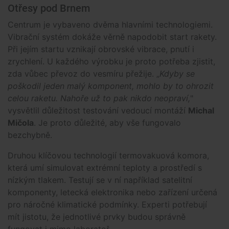
Otřesy pod Brnem
Centrum je vybaveno dvěma hlavními technologiemi.
Vibrační systém dokáže věrně napodobit start rakety.
Při jejím startu vznikají obrovské vibrace, pnutí i
zrychlení. U každého výrobku je proto potřeba zjistit,
zda vůbec převoz do vesmíru přežije. „
Kdyby se
poškodil jeden malý komponent, mohlo by to ohrozit
celou raketu. Nahoře už to pak nikdo neopraví,
"
vysvětlil důležitost testování vedoucí montáží
Michal
Mičola
. Je proto důležité, aby vše fungovalo
bezchybně.
Druhou klíčovou technologií termovakuová komora,
která umí simulovat extrémní teploty a prostředí s
nízkým tlakem. Testují se v ní například satelitní
komponenty, letecká elektronika nebo zařízení určená
pro náročné klimatické podmínky. Experti potřebují
mít jistotu, že jednotlivé prvky budou správně