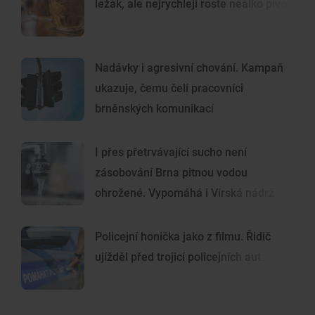
ležák, ale nejrychleji roste nealko pivo
Nadávky i agresivní chování. Kampaň
ukazuje, čemu čelí pracovníci
brněnských komunikací
I přes přetrvávající sucho není
zásobování Brna pitnou vodou
ohrožené. Vypomáhá i Vírská nádrž
Policejní honička jako z filmu. Řidič
ujížděl před trojicí policejních aut