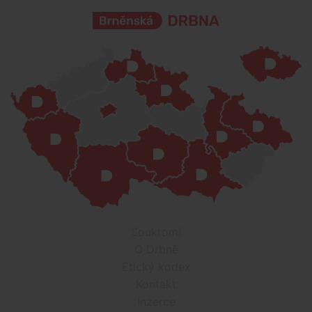
Soukromí
O Drbně
Etický kodex
Kontakt
Inzerce