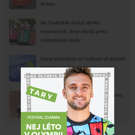
Brnem
Na Svoboďák dorazí stovky
krojovaných. Brno chystá první
celoměstské hody
Gang nezletilých ve Vyškově už dořádil.
Nedávný útok prošetřují kriminalisté
Mladí vandalové poničili model Marsu
na Kraví hoře. Hvězdárna zařídila
náhradu