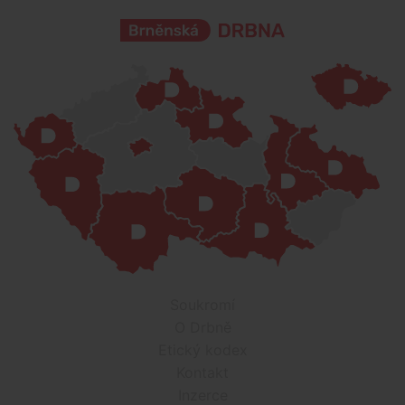
Soukromí
O Drbně
Etický kodex
Kontakt
Inzerce