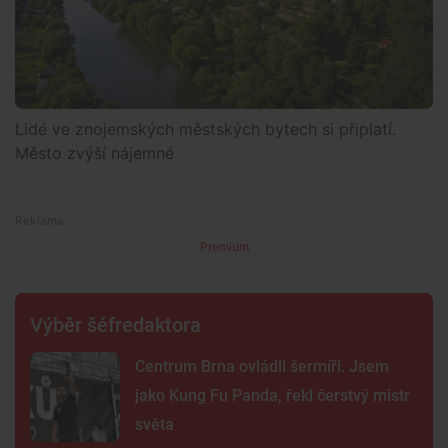
Lidé ve znojemských městských bytech si připlatí.
Město zvýší nájemné
Premium
Výběr šéfredaktora
Centrum Brna ovládli šermíři. Jsem
jako Kung Fu Panda, řekl čerstvý mistr
světa