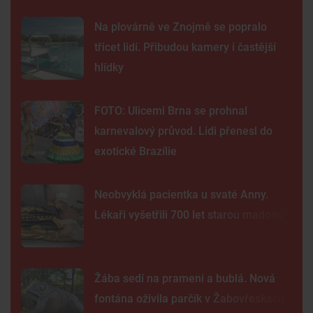
Na plovárně ve Znojmě se popralo
třicet lidí. Přibudou kamery i častější
hlídky
FOTO: Ulicemi Brna se prohnal
karnevalový průvod. Lidi přenesl do
exotické Brazílie
Neobvyklá pacientka u svaté Anny.
Lékaři vyšetřili 700 let starou madonu
Žába sedí na prameni a bublá. Nová
fontána oživila parčík v Žabovřeskách