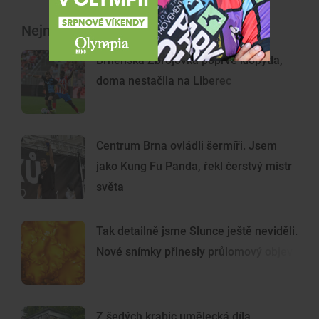
Nejnovější články
Brněnská Zbrojovka poprvé klopýtla,
doma nestačila na Liberec
Centrum Brna ovládli šermíři. Jsem
jako Kung Fu Panda, řekl čerstvý mistr
světa
Tak detailně jsme Slunce ještě neviděli.
Nové snímky přinesly průlomový objev
Z šedých krabic umělecká díla.