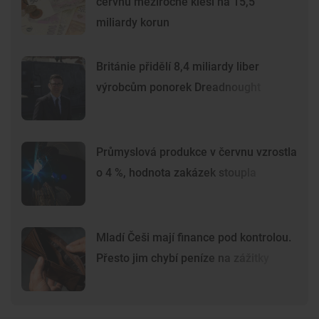
červnu meziročně klesl na 15,5
miliardy korun
Británie přidělí 8,4 miliardy liber
výrobcům ponorek Dreadnought
Průmyslová produkce v červnu vzrostla
o 4 %, hodnota zakázek stoupla
Mladí Češi mají finance pod kontrolou.
Přesto jim chybí peníze na zážitky