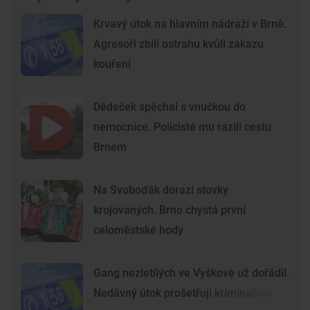
Krvavý útok na hlavním nádraží v Brně.
Agresoři zbili ostrahu kvůli zákazu
kouření
Dědeček spěchal s vnučkou do
nemocnice. Policisté mu razili cestu
Brnem
Na Svoboďák dorazí stovky
krojovaných. Brno chystá první
celoměstské hody
Gang nezletilých ve Vyškově už dořádil.
Nedávný útok prošetřují kriminalisté