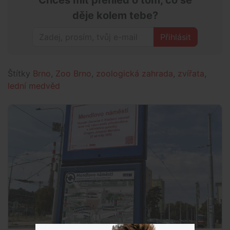
Chceš mít přehled o tom, co se
děje kolem tebe?
Přihlásit
Štítky
Brno
,
Zoo Brno
,
zoologická zahrada
,
zvířata
,
lední medvěd