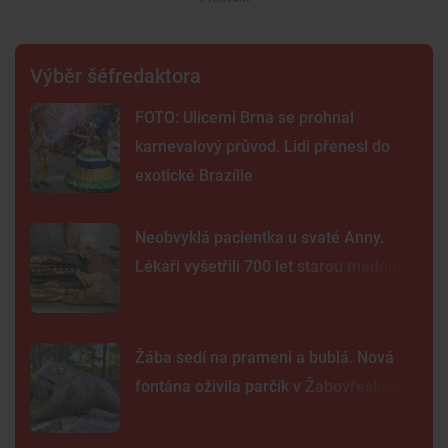
Výběr šéfredaktora
FOTO: Ulicemi Brna se prohnal
karnevalový průvod. Lidi přenesl do
exotické Brazílie
Neobvyklá pacientka u svaté Anny.
Lékaři vyšetřili 700 let starou madonu
Žába sedí na prameni a bublá. Nová
fontána oživila parčík v Žabovřeskách