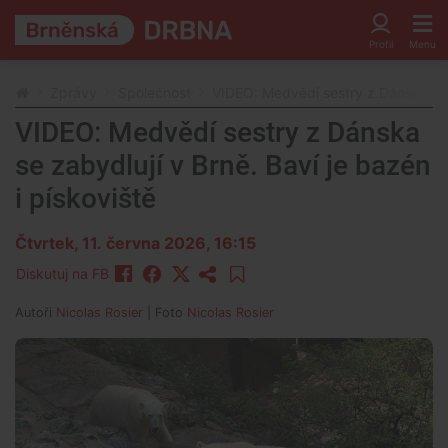
Zprávy
Společnost
VIDEO: Medvědí sestry z Dánska se z
VIDEO: Medvědí sestry z Dánska
se zabydlují v Brně. Baví je bazén
i pískoviště
Čtvrtek, 11. června 2026, 16:15
Diskutuj na FB
Autoři
Nicolas Rosier
| Foto
Nicolas Rosier