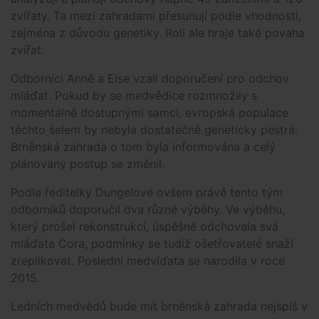
zvířaty. Ta mezi zahradami přesunují podle vhodnosti,
zejména z důvodu genetiky. Roli ale hraje také povaha
zvířat.
Odborníci Anně a Else vzali doporučení pro odchov
mláďat. Pokud by se medvědice rozmnožily s
momentálně dostupnými samci, evropská populace
těchto šelem by nebyla dostatečně geneticky pestrá.
Brněnská zahrada o tom byla informována a celý
plánovaný postup se změnil.
Podle ředitelky Dungelové ovšem právě tento tým
odborníků doporučil dva různé výběhy. Ve výběhu,
který prošel rekonstrukcí, úspěšně odchovala svá
mláďata Cora, podmínky se tudíž ošetřovatelé snaží
zreplikovat. Poslední medvíďata se narodila v roce
2015.
Ledních medvědů bude mít brněnská zahrada nejspíš v