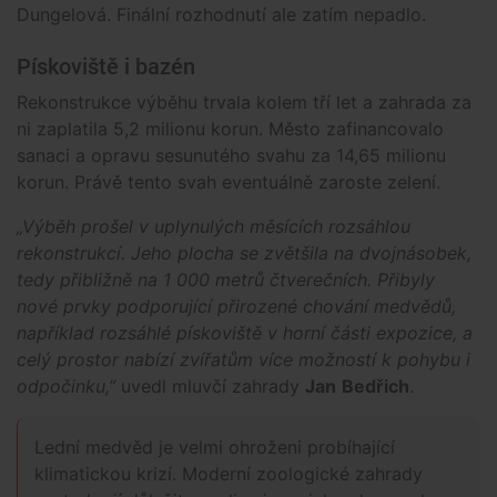
Dungelová. Finální rozhodnutí ale zatím nepadlo.
Pískoviště i bazén
Rekonstrukce výběhu trvala kolem tří let a zahrada za
ni zaplatila 5,2 milionu korun. Město zafinancovalo
sanaci a opravu sesunutého svahu za 14,65 milionu
korun. Právě tento svah eventuálně zaroste zelení.
„Výběh prošel v uplynulých měsících rozsáhlou
rekonstrukcí. Jeho plocha se zvětšila na dvojnásobek,
tedy přibližně na 1 000 metrů čtverečních. Přibyly
nové prvky podporující přirozené chování medvědů,
například rozsáhlé pískoviště v horní části expozice, a
celý prostor nabízí zvířatům více možností k pohybu i
odpočinku,”
uvedl mluvčí zahrady
Jan
Bedřich
.
Lední medvěd je velmi ohroženi probíhající
klimatickou krizí. Moderní zoologické zahrady