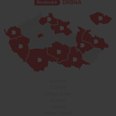
Soukromí
O Drbně
Etický kodex
Kontakt
Inzerce
Práce v Drbně