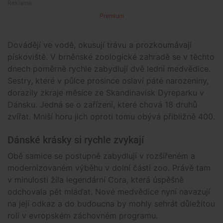
Premium
Dovádějí ve vodě, okusují trávu a prozkoumávají
pískoviště. V brněnské zoologické zahradě se v těchto
dnech poměrně rychle zabydlují dvě lední medvědice.
Sestry, které v půlce prosince oslaví páté narozeniny,
dorazily zkraje měsíce ze Skandinavisk Dyreparku v
Dánsku. Jedná se o zařízení, které chová 18 druhů
zvířat. Mniší horu jich oproti tomu obývá přibližně 400.
Dánské krásky si rychle zvykají
Obě samice se postupně zabydlují v rozšířeném a
modernizovaném výběhu v dolní části zoo. Právě tam
v minulosti žila legendární Cora, která úspěšně
odchovala pět mláďat. Nové medvědice nyní navazují
na její odkaz a do budoucna by mohly sehrát důležitou
roli v evropském záchovném programu.