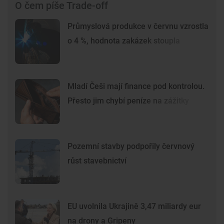
O čem píše Trade-off
Průmyslová produkce v červnu vzrostla
o 4 %, hodnota zakázek stoupla
Mladí Češi mají finance pod kontrolou.
Přesto jim chybí peníze na zážitky
Pozemní stavby podpořily červnový
růst stavebnictví
EU uvolnila Ukrajině 3,47 miliardy eur
na drony a Gripeny