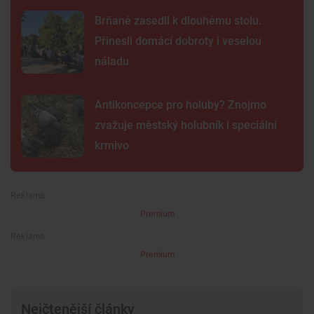
Brňané zasedli k dlouhému stolu.
Přinesli domácí dobroty i veselou
náladu
Antikoncepce pro holuby? Znojmo
zvažuje městský holubník i speciální
krmivo
Premium
Premium
Nejčtenější články