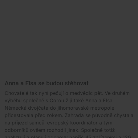
Anna a Elsa se budou stěhovat
Chovatelé tak nyní pečují o medvědic pět. Ve druhém
výběhu společně s Corou žijí také Anna a Elsa.
Německá dvojčata do jihomoravské metropole
přicestovala před rokem. Zahrada se původně chystala
na příjezd samců, evropský koordinátor a tým
odborníků ovšem rozhodli jinak. Společně totiž
analyzují a plánují odchovy napříč 45 zařízeními a 120