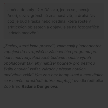
Jména dostaly už v Dánsku, jedna se jmenuje
Anori, což v grónštině znamená vítr, a druhá Nivi,
což je buď kráska nebo rostlina, která roste v
arktických oblastech a objevuje se na fotografiích
ledních medvědů.
„Změny, které jsme provedli, znamenají plnohodnotné
zapojení do evropského záchovného programu pro
lední medvědy. Postupně budeme nadále výběh
obohacovat tak, aby nabízel podněty pro pestrou
škálu chování zvířat. Náročný přesun nových
medvědic zvládl tým zoo bez komplikací a medvědice
se v novém prostředí dobře adaptují,“
uvedla ředitelka
Zoo Brno
Radana
Dungelová
.