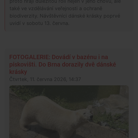
proto hrají důležitou roli nejen v jeho chovu, ale
také ve vzdělávání veřejnosti a ochraně
biodiverzity. Návštěvníci dánské krásky poprvé
uvidí v sobotu 13. června.
FOTOGALERIE: Dovádí v bazénu i na
pískovišti. Do Brna dorazily dvě dánské
krásky
Čtvrtek, 11. června 2026, 14:37