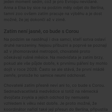
jeden moment sedm, což je pro Evropu nevídané.
Anna a Elsa by sice na podzim měly odjet do Berlína,
tamní zoo ovšem zatím pracuje na výběhu a je dost
možné, že jej dokončí až v zimě.
Zatím není jasné, co bude s Corou
Na podzim se nastěhují i dva samci, kteří sotva oslaví
druhé narozeniny. Nejsou příbuzní a poprvé se poznají
až v jihomoravské metropoli, chovatelé proto
očekávají rušné měsíce. Na medvíďata je zatím brzy,
pokud ale vše půjde dobře, k prvnímu páření by mohlo
dojít v roce 2028. Často se ale stává, že první mládě
zemře, protože ho samice neumí odchovat.
Chovatelé zatím přesně neví ani to, co bude s Corou.
Sedmadvacetiletá medvědice si totiž na německá
dvojčata zvykla a jejich odchod by nemusela
vzhledem k věku nést dobře. Je proto možné, že
koordinátor nařídí také její přesun do Berlína, připustila