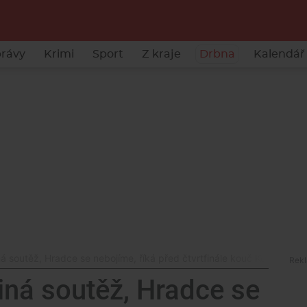
rávy
Krimi
Sport
Z kraje
Drbna
Kalendář 
jiná soutěž, Hradce se nebojíme, říká před čtvrtfinále kouč Komety Z
jiná soutěž, Hradce se