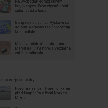
Na Svoboďák dorazí stovky
krojovaných. Brno chystá první
celoměstské hody
Gang nezletilých ve Vyškově už
dořádil. Nedávný útok prošetřují
kriminalisté
Mladí vandalové poničili model
Marsu na Kraví hoře. Hvězdárna
zařídila náhradu
ejnovější články
Pozor na sinice. Hygienici varují
před koupáním v části Nových
Mlýnů