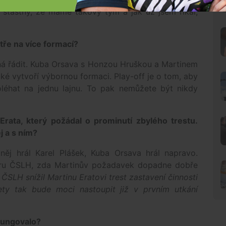
 šťastný, že máme takový tým a jak už jsem říkal,
stře na více formací?
íná řádit. Kuba Orsava s Honzou Hruškou a Martinem
také vytvoří výbornou formaci. Play-off je o tom, aby
léhat na jednu lajnu. To pak nemůžete být nikdy
Erata, který požádal o prominutí zbylého trestu.
ěj a s ním?
ěj hrál Karel Plášek, Kuba Orsava hrál napravo.
ru ČSLH, zda Martinův požadavek dopadne dobře
SLH snížil Martinu Eratovi trest zastavení činnosti
ty tak bude moci nastoupit již v prvním utkání
 fungovalo?