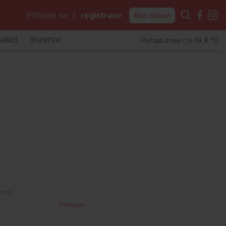
Přihlásit se
/
registrace
Bez reklam
Počasí dnes
19,8 °C
akcí
Inzerce
ábranský
Premium