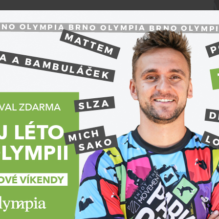
tým.
to soupeře? Mnozí hráči ho označili za jednoho z
ám všechny play-off zápasy, pro mě byla nejtěžší
 má každopádně výbornou sezónu, změnil herní styl.
tivník, ale my se chceme soustředit sami na sebe a
letošním ročníku neporazili a získali s ním jeden
ay-off je jiná soutěž. Vím, že je to takové obligátní
u nedívá.
dchozích dvou sezónách?
O
nám odešli špičkoví hráči. Museli jsme je nahradit,
 Muellerem. Museli jsme během sezóny udělat více