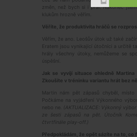
změn, než bych si i přál. Nakonec jsem
klukům hrozně věřím.
Věříte, že produktivita hráčů se rozpro
Věřím, že ano. Leošův útok už také zač
Eratem jsou vynikající útočníci a určitě 
hrály všechny útoky, nemůžeme se spo
úspěšní.
Jak se vyvíjí situace ohledně Martina 
Zkoušíte v tréninku variantu hrát bez n
Martin nám pět zápasů chyběl, místo n
Počkáme na vyjádření Výkonného výbo
nebo ne
. (AKTUALIZACE: Výkonný výbor Č
ze šesti zápasů na pět. Útočník Kome
čtvrtfinále play-off.)
Předpokládám, že opět sázíte na to, co