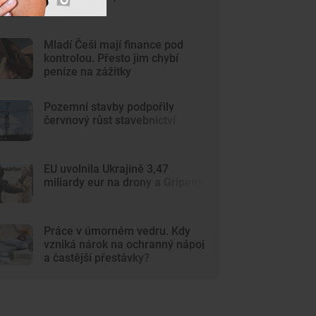
stoupla
Mladí Češi mají finance pod
kontrolou. Přesto jim chybí
peníze na zážitky
Pozemní stavby podpořily
červnový růst stavebnictví
EU uvolnila Ukrajině 3,47
miliardy eur na drony a Gripeny
Práce v úmorném vedru. Kdy
vzniká nárok na ochranný nápoj
a častější přestávky?