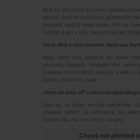
Byla by asi chyba po dvou úspěšných se
sezóny úměrně zvyšovaly, především oko
soupeře, každý hraje jinak. Nic na to
kondici a ani v tom, že pro nás teď zača
Co to dělá s vámi osobně, čeká vás čtvr
Když jsem tým přebíral po panu Had
obrovský úspěch. Poslední dvě sezóny 
budeme tvrdě makat, bojovat a věřit v se
potom, pokud to vyjde.
Jdete do play-off v pozici dvojnásobný
Ono by to znělo hrozně nabubřele. U
chceme vyhrát. Je přirozené, že všechn
včetně nás. Na tom se nic nemění.
Chceš mít přehled o