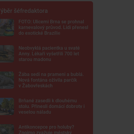
ýběr šéfredaktora
FOTO: Ulicemi Brna se prohnal
karnevalový průvod. Lidi přenesl
do exotické Brazílie
Neobvyklá pacientka u svaté
Anny. Lékaři vyšetřili 700 let
starou madonu
Žába sedí na prameni a bublá.
Nová fontána oživila parčík
v Žabovřeskách
Brňané zasedli k dlouhému
stolu. Přinesli domácí dobroty i
veselou náladu
Antikoncepce pro holuby?
Znojmo zvažuje městský