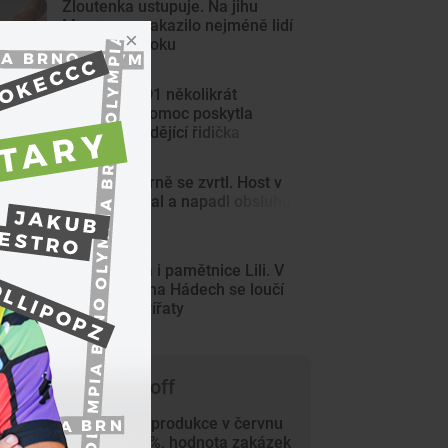
Žloutenka ustupuje. Na jihu
Moravy se nakazilo nejméně lidí
od začátku roku
Auto se na D1 několikrát
převrátilo. Pomoc poskytla
jediná projíždějící řidička
Kulečník v Brně se zvrtl. Host v
herně hajloval a napadl obsluhu
Rázná Laura i pamětnice Lili. V
lamacentru na Hádech se loučí
se dvěma zvířaty
 čem píše Trade-off
Průmyslová produkce v červnu
vzrostla o 4 %, hodnota zakázek