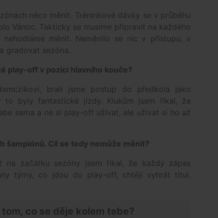
zónách něco měnit. Tréninkové dávky se v průběhu
lo Vánoc. Takticky se musíme připravit na každého
m nehodláme měnit. Neměnilo se nic v přístupu, v
la gradovat sezóna.
té play-off v pozici hlavního kouče?
amczikovi, brali jsme postup do předkola jako
to byly fantastické jízdy. Klukům jsem říkal, že
be sama a ne si play-off užívat, ale užívat si ho až
ch šampiónů. Cíl se tedy nemůže měnit?
ž na začátku sezóny jsem říkal, že každý zápas
y týmy, co jdou do play-off, chtějí vyhrát titul,
 tom, co se děje kolem tebe?