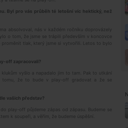
u. Byl pro vás průběh té letošní víc hektický, než
kama absolvoval, nás v každém ročníku doprovázely
 bylo o tom, že jsme se trápili především v koncovce
 proměnit tlak, který jsme si vytvořili. Letos to bylo
ay-off zapracovali?
ré klukům vyšlo a napadalo jim to tam. Pak to utkání
m tomu, že to bude v play-off gradovat a že se
N
odle vašich představ?
 do play-off půjdeme zápas od zápasu. Budeme se
ktem k soupeři, a věřím, že budeme úspěšní.