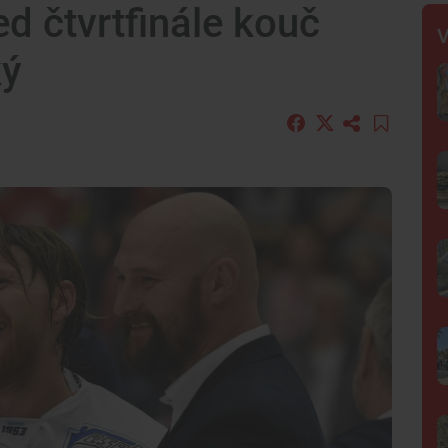
ed čtvrtfinále kouč
V
ký