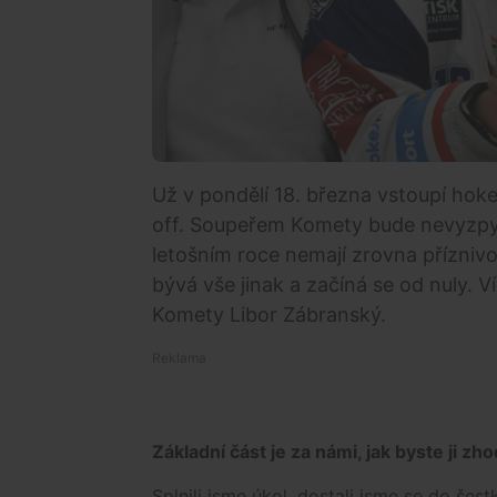
Už v pondělí 18. března vstoupí hok
off. Soupeřem Komety bude nevyzpyt
letošním roce nemají zrovna příznivo
bývá vše jinak a začíná se od nuly. Více
Komety Libor Zábranský.
Základní část je za námi, jak byste ji zh
Splnili jsme úkol, dostali jsme se do šest