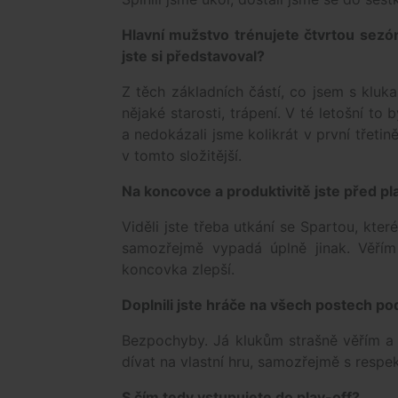
Hlavní mužstvo trénujete čtvrtou sezón
jste si představoval?
Z těch základních částí, co jsem s klu
nějaké starosti, trápení. V té letošní to
a nedokázali jsme kolikrát v první třetině
v tomto složitější.
Na koncovce a produktivitě jste před pl
Viděli jste třeba utkání se Spartou, kte
samozřejmě vypadá úplně jinak. Věří
koncovka zlepší.
Doplnili jste hráče na všech postech p
Bezpochyby. Já klukům strašně věřím a
dívat na vlastní hru, samozřejmě s respe
S čím tedy vstupujete do play-off?