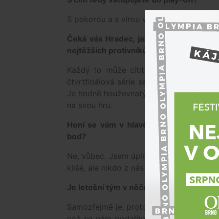
S pokorou a s vírou v sebe sama, v náš 
Čeká vás Hradec, jak se díváte na toho
nejtěžších protivníků...
Každý to může cítit jinak. Když srovn
čtvrtfinálová série se Spartou. Hradec
Je hodně houževnatý, čeká nás těžký pro
na svou hru.
Honí se vám v hlavě, že jste Hradec v 
bod?
Ne, vůbec. Jsem úplně v klidu, protože pl
klišé, ale nikdo z nás se na tuto statistik
Je letošní tým v něčem jiný, než v pře
Samozřejmě je, protože po druhém titulu 
což se nám podařilo například Peterem