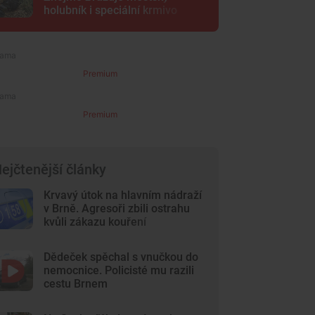
holubník i speciální krmivo
Premium
Premium
ejčtenější články
Krvavý útok na hlavním nádraží
v Brně. Agresoři zbili ostrahu
kvůli zákazu kouření
Dědeček spěchal s vnučkou do
nemocnice. Policisté mu razili
cestu Brnem