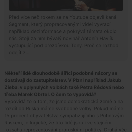
Před více než rokem se na Youtube objevil kanál
Segment, který propracovanými videi vyvrací
například dezinformace a pokrývá témata okolo
nás. Stojí za ním bývalý novinář Antonín Havlík
vystupující pod přezdívkou Tony. Proč se rozhodl
odejít z...
Někteří lidé dlouhodobě šířící podobné názory se
dostávají do zastupitelstev. V Plzni například Jakub
Zieba, v uplynulých volbách také Petra Rédová nebo
třeba Marek Obrtel. O čem to vypovídá?
Vypovídá to o tom, že jsme demokratická země a na
rozdíl od Ruska máme svobodné volby. Pokud máme
15 procent obyvatelstva sympatizujícího s Putinovým
Ruskem, je logické, že tito lidé jsou i ve stejném
rozsahu reprezentováni proruskými politiky. Druhá věc