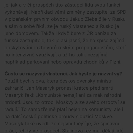
je, jak a v čí prospěch tito zástupci lidu svou funkci
vykonávají. Například vámi zmíněný zastupitel za SPD
v plzeňském prvním obvodu Jakub Zieba žije v Rusku
a sám o sobě říká, že je ruský vlastenec a Rusko je
jeho domovem. Takže i když bere z ČR peníze za
funkci zastupitele, tak je asi jasné, že ho spíše zajímá
poskytování rozhovorů ruským propagandistům, kteří
ho intenzivně využívají, a už ho tolik nezajímá
například parkování nebo opravdu chodníků v Plzni.
Často se nazývají vlastenci. Jak byste je nazval vy?
Použil bych slova, která československý ministr
zahraničí Jan Masaryk pronesl krátce před smrtí.
Masaryk řekl: „Komunisté nemají ani za mák národní
hrdosti. Jsou to otroci Moskvy a ze svého otroctví se
radují.” To samozřejmě platí nejen na komunisty, ale i
na další české politické proudy sloužící Moskvě.
Masaryk také uvedl, že nejsmutnější je, že špinavou
práci, tehdy ve prospěch Stalinova režimu, dělají lidé