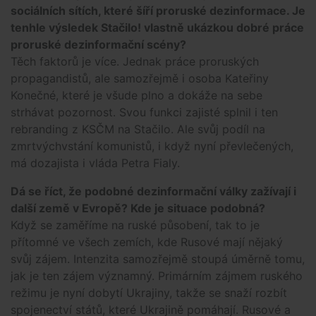
sociálních sítích, které šíří proruské dezinformace. Je
tenhle výsledek Stačilo! vlastně ukázkou dobré práce
proruské dezinformační scény?
Těch faktorů je více. Jednak práce proruských
propagandistů, ale samozřejmě i osoba Kateřiny
Konečné, které je všude plno a dokáže na sebe
strhávat pozornost. Svou funkci zajisté splnil i ten
rebranding z KSČM na Stačilo. Ale svůj podíl na
zmrtvýchvstání komunistů, i když nyní převlečených,
má dozajista i vláda Petra Fialy.
Dá se říct, že podobné dezinformační války zažívají i
další země v Evropě? Kde je situace podobná?
Když se zaměříme na ruské působení, tak to je
přítomné ve všech zemích, kde Rusové mají nějaký
svůj zájem. Intenzita samozřejmě stoupá úměrně tomu,
jak je ten zájem významný. Primárním zájmem ruského
režimu je nyní dobytí Ukrajiny, takže se snaží rozbít
spojenectví států, které Ukrajině pomáhají. Rusové a