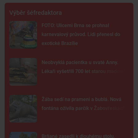
Výběr šéfredaktora
FOTO: Ulicemi Brna se prohnal
karnevalový průvod. Lidi přenesl do
exotické Brazílie
Neobvyklá pacientka u svaté Anny.
Lékaři vyšetřili 700 let starou madonu
Žába sedí na prameni a bublá. Nová
fontána oživila parčík v Žabovřeskách
Brňané zasedli k dlouhému stolu.