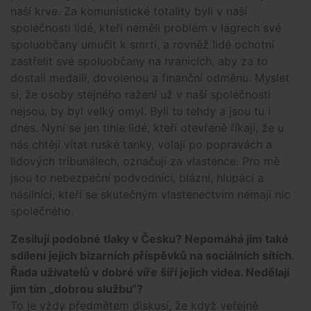
naší krve. Za komunistické totality byli v naší
společnosti lidé, kteří neměli problém v lágrech své
spoluobčany umučit k smrti, a rovněž lidé ochotní
zastřelit své spoluobčany na hranicích, aby za to
dostali medaili, dovolenou a finanční odměnu. Myslet
si, že osoby stejného ražení už v naší společnosti
nejsou, by byl velký omyl. Byli tu tehdy a jsou tu i
dnes. Nyní se jen tihle lidé, kteří otevřeně říkají, že u
nás chtějí vítat ruské tanky, volají po popravách a
lidových tribunálech, označují za vlastence. Pro mě
jsou to nebezpeční podvodníci, blázni, hlupáci a
násilníci, kteří se skutečným vlastenectvím nemají nic
společného.
Zesilují podobné tlaky v Česku? Nepomáhá jim také
sdílení jejich bizarních příspěvků na sociálních sítích.
Řada uživatelů v dobré víře šíří jejich videa. Nedělají
jim tím „dobrou službu“?
To je vždy předmětem diskusí, že když veřejně