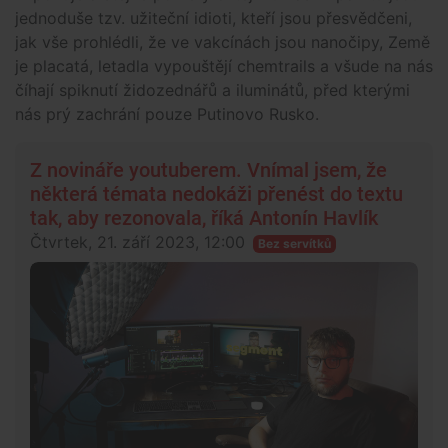
jednoduše tzv. užiteční idioti, kteří jsou přesvědčeni,
jak vše prohlédli, že ve vakcínách jsou nanočipy, Země
je placatá, letadla vypouštějí chemtrails a všude na nás
číhají spiknutí židozednářů a iluminátů, před kterými
nás prý zachrání pouze Putinovo Rusko.
Z novináře youtuberem. Vnímal jsem, že
některá témata nedokáži přenést do textu
tak, aby rezonovala, říká Antonín Havlík
Čtvrtek, 21. září 2023, 12:00
Bez servítků