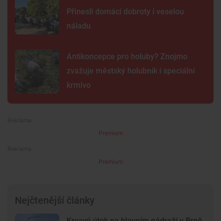
Přinesli domácí dobroty i veselou
náladu
Antikoncepce pro holuby? Znojmo
zvažuje městský holubník i speciální
krmivo
Premium
Premium
Nejčtenější články
Krvavý útok na hlavním nádraží v Brně.