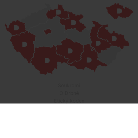
Soukromí
O Drbně
Etický kodex
Kontakt
Inzerce
Práce v Drbně
Nastavení cookies