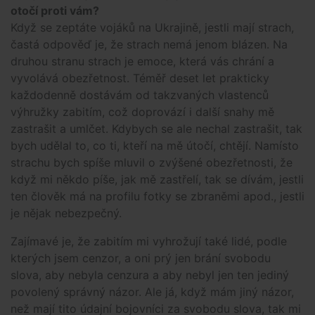
otočí proti vám?
Když se zeptáte vojáků na Ukrajině, jestli mají strach,
častá odpověď je, že strach nemá jenom blázen. Na
druhou stranu strach je emoce, která vás chrání a
vyvolává obezřetnost. Téměř deset let prakticky
každodenně dostávám od takzvaných vlastenců
výhružky zabitím, což doprovází i další snahy mě
zastrašit a umlčet. Kdybych se ale nechal zastrašit, tak
bych udělal to, co ti, kteří na mě útočí, chtějí. Namísto
strachu bych spíše mluvil o zvýšené obezřetnosti, že
když mi někdo píše, jak mě zastřelí, tak se dívám, jestli
ten člověk má na profilu fotky se zbraněmi apod., jestli
je nějak nebezpečný.
Zajímavé je, že zabitím mi vyhrožují také lidé, podle
kterých jsem cenzor, a oni prý jen brání svobodu
slova, aby nebyla cenzura a aby nebyl jen ten jediný
povolený správný názor. Ale já, když mám jiný názor,
než mají tito údajní bojovníci za svobodu slova, tak mi