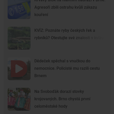
Agresoři zbili ostrahu kvůli zákazu
kouření
KVÍZ: Poznáte ryby českých řek a
rybníků? Otestujte své znalosti v kvízu
Dědeček spěchal s vnučkou do
nemocnice. Policisté mu razili cestu
Brnem
Na Svoboďák dorazí stovky
krojovaných. Brno chystá první
celoměstské hody