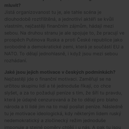
mluvit?
Jistá organizovanost tu je, ale tahle scéna je
dlouhodobě roztříštěná, a jednotliví aktéři se kvůli
vlastním, nejčastěji finančním zájmům, hádají mezi
sebou. Na druhou stranu je ale spojuje to, že pracují ve
prospěch Putinova Ruska a proti České republice jako
svobodné a demokratické zemi, která je součástí EU a
NATO. To dělají jednohlasně, i když jsou mezi sebou
rozhádaní.
Jaké jsou jejich motivace v českých podmínkách?
Nejčastěji jde o finanční motivaci. Zaměřují se na
určitou skupinu lidí a té jednoduše říkají, co chce
slyšet, a za to požadují peníze s tím, že šíří tu pravdu,
která je údajně cenzurovaná a že to dělají pro blaho
národa a ti lidé jim na to mají posílat peníze. Následně
tu je motivace ideologická, kdy některým lidem ruský
nedemokratický a zločinecký režim jednoduše
imponuje a stejné poměry chtějí i u nás. A pak tu jsou