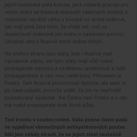
jejich tuzemská pátá kolona, jaká oddaně pracuje pro
režim, který se masově dopouští válečných zločinů a
rozpoutal největší válku v Evropě od druhé světové,
tak mají plná ústa toho, že chtějí mír, což ve
skutečnosti znamená jen snahu o zastavení pomoci
Ukrajině, aby ji Rusové mohli snáze dobýt.
Na druhou stranu jsou státy, kde i Rusové mají
významné zájmy, ale tyto státy mají vůči ruské
propagandě odolnou a vzdělanou společnost a ruští
propagandisté si tam moc neškrtnou. Příkladem je
Finsko. Tam Rusové provozovali Sputnik, ale sami to
po čase zabalili, protože viděli, že jim to nepřináší
požadovaný výsledek. Ale Česko není Finsko a u nás
má ruská propaganda dost živné půdy.
Teď trochu v osobní rovině. Vaše jméno často padá
ve vyjádření všemožných antisystémových postav.
Měl jste někdy strach, že se jejich zlost skutečně