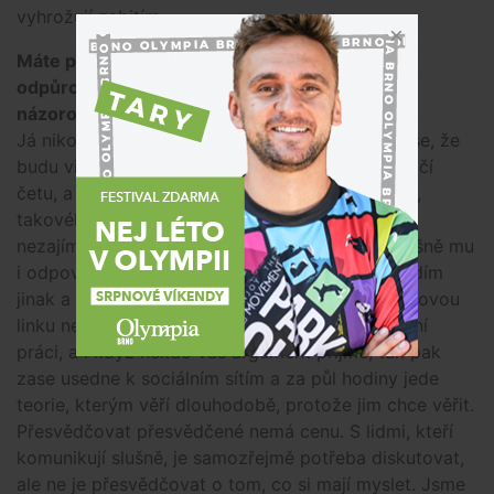
vyhrožují zabitím.
Máte pocit, že se vám někdy podařilo zarytého
odpůrce vašich názorů a „přivést“ na stejnou
názorovou linku?
Já nikoho nepřesvědčuji. A když mi někdo napíše, že
budu viset, nebo mě postaví ke zdi před popravčí
četu, a současně to doprovází záplava nadávek,
takového člověka nějaké argumenty evidentně
nezajímají. Ale když mi někdo napíše slušně, slušně mu
i odpovím, že respektuji jeho názor, ale že to vidím
jinak a uvedu proč. Ale nikoho na nějakou názorovou
linku nepřivádím. Navíc ono tohle je o kontinuální
práci, a i když někdo váš argument přijme, tak pak
zase usedne k sociálním sítím a za půl hodiny jede
teorie, kterým věří dlouhodobě, protože jim chce věřit.
Přesvědčovat přesvědčené nemá cenu. S lidmi, kteří
komunikují slušně, je samozřejmě potřeba diskutovat,
ale ne je přesvědčovat o tom, co si mají myslet. Jsme