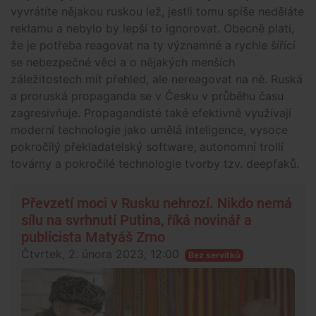
vyvrátíte nějakou ruskou lež, jestli tomu spíše neděláte
reklamu a nebylo by lepší to ignorovat. Obecně platí,
že je potřeba reagovat na ty významné a rychle šířící
se nebezpečné věci a o nějakých menších
záležitostech mít přehled, ale nereagovat na ně. Ruská
a proruská propaganda se v Česku v průběhu času
zagresivňuje. Propagandisté také efektivně využívají
moderní technologie jako umělá inteligence, vysoce
pokročilý překladatelský software, autonomní trollí
továrny a pokročilé technologie tvorby tzv. deepfaků.
Převzetí moci v Rusku nehrozí. Nikdo nemá
sílu na svrhnutí Putina, říká novinář a
publicista Matyáš Zrno
Čtvrtek, 2. února 2023, 12:00
Bez servítků