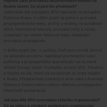
Pojďme začít proruskou dezinformační scénou na
českm území. Co si pod tím představit?
Jednoduše lidi a projekty šířící nepravdy ve prospěch
Putinova Ruska. V užším pojetí se jedná o proruské
propagandistické weby, profily a stránky na sociálních
sítích, internetové televize, proruské trolly a osoby
rozesílající ve velkém řetězové maily obsahující
proruskou propagandu.
V širším pojetí jde i o politiky, kteří jsou rovněž aktivní
ve veřejném prostoru. Například prominentní ruský
politolog a propagandista specializující se na země
střední Evropy Vadim Truchačev označil SPD, Trikoloru
a Stačilo za síly, které lze považovat za zcela loajální
k Rusku. Představitelé zmíněných stran také s Kremlem
řízenou a financovanou ruskou válečnou propagandou
intenzivně spolupracují.
Jak jsou lidé šířící proruskou rétoriku organizováni?
Dá se vůbec o nějakém společném organizování