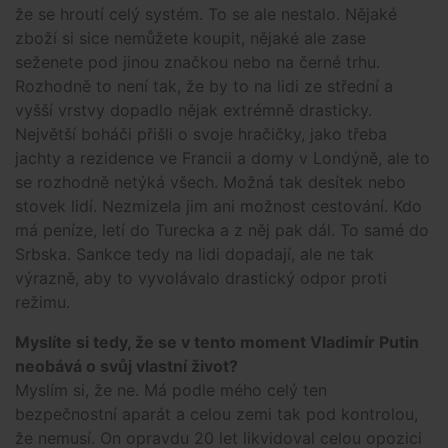
že se hroutí celý systém. To se ale nestalo. Nějaké
zboží si sice nemůžete koupit, nějaké ale zase
seženete pod jinou značkou nebo na černé trhu.
Rozhodně to není tak, že by to na lidi ze střední a
vyšší vrstvy dopadlo nějak extrémně drasticky.
Největší boháči přišli o svoje hračičky, jako třeba
jachty a rezidence ve Francii a domy v Londýně, ale to
se rozhodně netýká všech. Možná tak desítek nebo
stovek lidí. Nezmizela jim ani možnost cestování. Kdo
má peníze, letí do Turecka a z něj pak dál. To samé do
Srbska. Sankce tedy na lidi dopadají, ale ne tak
výrazně, aby to vyvolávalo drastický odpor proti
režimu.
Myslíte si tedy, že se v tento moment Vladimír Putin
neobává o svůj vlastní život?
Myslím si, že ne. Má podle mého celý ten
bezpečnostní aparát a celou zemi tak pod kontrolou,
že nemusí. On opravdu 20 let likvidoval celou opozici