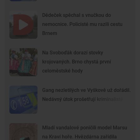
Dědeček spěchal s vnučkou do
nemocnice. Policisté mu razili cestu
Brnem
Na Svoboďák dorazí stovky
krojovaných. Brno chystá první
celoměstské hody
Gang nezletilých ve Vyškově už dořádil.
Nedávný útok prošetřují kriminalisté
Mladí vandalové poničili model Marsu
na Kraví hoře. Hvězdárna zařídila