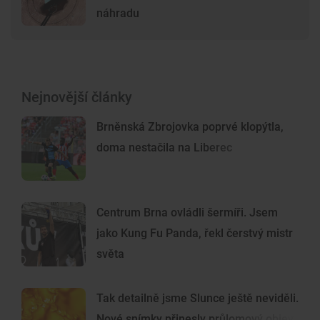
náhradu
Nejnovější články
Brněnská Zbrojovka poprvé klopýtla,
doma nestačila na Liberec
Centrum Brna ovládli šermíři. Jsem
jako Kung Fu Panda, řekl čerstvý mistr
světa
Tak detailně jsme Slunce ještě neviděli.
Nové snímky přinesly průlomový objev