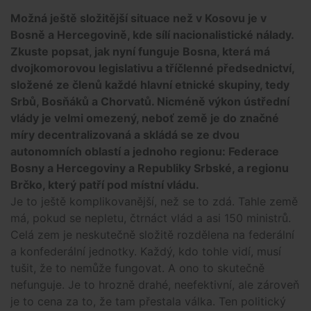
Možná ještě složitější situace než v Kosovu je v
Bosně a Hercegovině, kde sílí nacionalistické nálady.
Zkuste popsat, jak nyní funguje Bosna, která má
dvojkomorovou legislativu a tříčlenné předsednictví,
složené ze členů každé hlavní etnické skupiny, tedy
Srbů, Bosňáků a Chorvatů. Nicméně výkon ústřední
vlády je velmi omezený, neboť země je do značné
míry decentralizovaná a skládá se ze dvou
autonomních oblastí a jednoho regionu: Federace
Bosny a Hercegoviny a Republiky Srbské, a regionu
Brčko, který patří pod místní vládu.
Je to ještě komplikovanější, než se to zdá. Tahle země
má, pokud se nepletu, čtrnáct vlád a asi 150 ministrů.
Celá zem je neskutečně složitě rozdělena na federální
a konfederální jednotky. Každý, kdo tohle vidí, musí
tušit, že to nemůže fungovat. A ono to skutečně
nefunguje. Je to hrozně drahé, neefektivní, ale zároveň
je to cena za to, že tam přestala válka. Ten politický