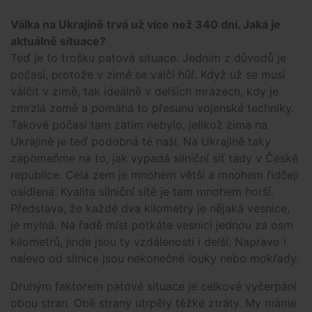
Válka na Ukrajině trvá už více než 340 dní. Jaká je
aktuálně situace?
Teď je to trošku patová situace. Jedním z důvodů je
počasí, protože v zimě se válčí hůř. Když už se musí
válčit v zimě, tak ideálně v delších mrazech, kdy je
zmrzlá země a pomáhá to přesunu vojenské techniky.
Takové počasí tam zatím nebylo, jelikož zima na
Ukrajině je teď podobná té naší. Na Ukrajině taky
zapomeňme na to, jak vypadá silniční síť tady v České
republice. Celá zem je mnohem větší a mnohem řidčeji
osídlená. Kvalita silniční sítě je tam mnohem horší.
Představa, že každé dva kilometry je nějaká vesnice,
je mylná. Na řadě míst potkáte vesnici jednou za osm
kilometrů, jinde jsou ty vzdálenosti i delší. Napravo i
nalevo od silnice jsou nekonečné louky nebo mokřady.
Druhým faktorem patové situace je celkové vyčerpání
obou stran. Obě strany utrpěly těžké ztráty. My máme