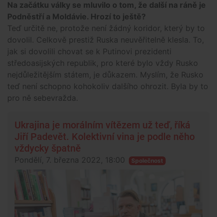
Na začátku války se mluvilo o tom, že další na ráně je
Podněstří a Moldávie. Hrozí to ještě?
Teď určitě ne, protože není žádný koridor, který by to
dovolil. Celkově prestiž Ruska neuvěřitelně klesla. To,
jak si dovolili chovat se k Putinovi prezidenti
středoasijských republik, pro které bylo vždy Rusko
nejdůležitějším státem, je důkazem. Myslím, že Rusko
teď není schopno kohokoliv dalšího ohrozit. Byla by to
pro ně sebevražda.
Ukrajina je morálním vítězem už teď, říká
Jiří Padevět. Kolektivní vina je podle něho
vždycky špatně
Pondělí, 7. března 2022, 18:00
Společnost