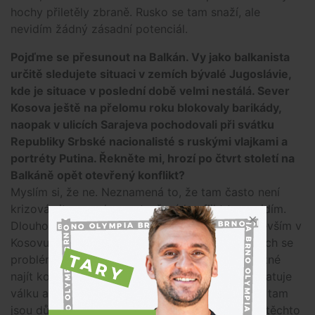
hochy přiletěly zbraně. Rusko se tam snaží, ale
nevidím žádný zásadní potenciál.
Pojďme se přesunout na Balkán. Vy jako balkanista
určitě sledujete situaci v zemích bývalé Jugoslávie,
kde je situace v poslední době velmi nestálá. Sever
Kosova ještě na přelomu roku blokovaly barikády,
naopak v ulicích Sarajeva pochodovali při svátku
Republiky Srbské nacionalisté s ruskými vlajkami a
portréty Putina. Řekněte mi, hrozí po čtvrt století na
Balkáně opět otevřený konflikt?
Myslím si, že ne. Neznamená to, že tam často není
krizová situace, ale na otevřený konflikt to nevidím.
Dlouhodobě tam jsou neřešené problémy, především v
Kosovu a Bosně, jak říkáte. Jenže v těchto zemích se
problémy jen tak nevyřeší. Je tam takřka nemožné
najít kompromisy. Naštěstí si dost lidí ještě pamatuje
válku a moc se jim do toho znova nechce. Také tam
jsou důležité síly NATO a EU, které jsou nejen v těchto