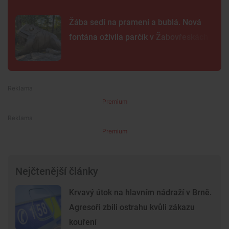
Žába sedí na prameni a bublá. Nová
fontána oživila parčík v Žabovřeskách
Premium
Premium
Nejčtenější články
Krvavý útok na hlavním nádraží v Brně.
Agresoři zbili ostrahu kvůli zákazu
kouření