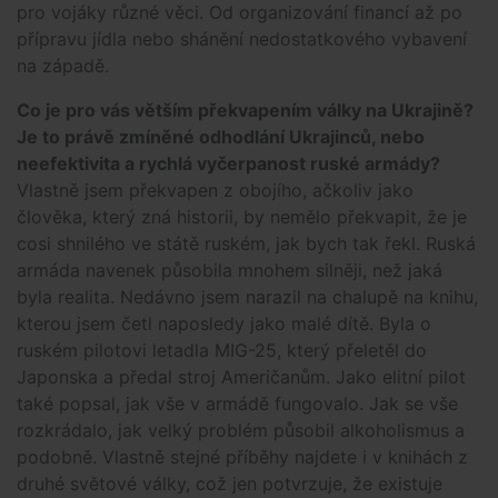
pro vojáky různé věci. Od organizování financí až po
přípravu jídla nebo shánění nedostatkového vybavení
na západě.
Co je pro vás větším překvapením války na Ukrajině?
Je to právě zmíněné odhodlání Ukrajinců, nebo
neefektivita a rychlá vyčerpanost ruské armády?
Vlastně jsem překvapen z obojího, ačkoliv jako
člověka, který zná historii, by nemělo překvapit, že je
cosi shnilého ve státě ruském, jak bych tak řekl. Ruská
armáda navenek působila mnohem silněji, než jaká
byla realita. Nedávno jsem narazil na chalupě na knihu,
kterou jsem četl naposledy jako malé dítě. Byla o
ruském pilotovi letadla MIG-25, který přeletěl do
Japonska a předal stroj Američanům. Jako elitní pilot
také popsal, jak vše v armádě fungovalo. Jak se vše
rozkrádalo, jak velký problém působil alkoholismus a
podobně. Vlastně stejné příběhy najdete i v knihách z
druhé světové války, což jen potvrzuje, že existuje