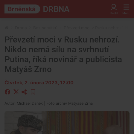
Drbna
Bez servítků
Převzetí moci v Rusku nehrozí. Nikd
Převzetí moci v Rusku nehrozí.
Nikdo nemá sílu na svrhnutí
Putina, říká novinář a publicista
Matyáš Zrno
Čtvrtek, 2. února 2023, 12:00
Autoři
Michael Daněk
| Foto
archiv Matyáše Zrna