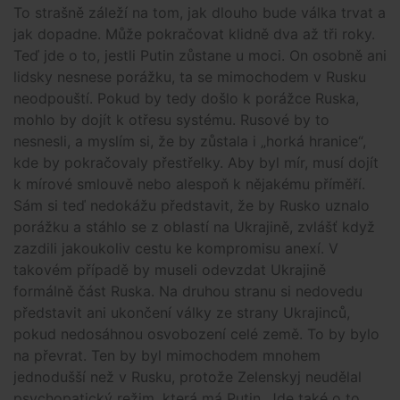
To strašně záleží na tom, jak dlouho bude válka trvat a
jak dopadne. Může pokračovat klidně dva až tři roky.
Teď jde o to, jestli Putin zůstane u moci. On osobně ani
lidsky nesnese porážku, ta se mimochodem v Rusku
neodpouští. Pokud by tedy došlo k porážce Ruska,
mohlo by dojít k otřesu systému. Rusové by to
nesnesli, a myslím si, že by zůstala i „horká hranice“,
kde by pokračovaly přestřelky. Aby byl mír, musí dojít
k mírové smlouvě nebo alespoň k nějakému příměří.
Sám si teď nedokážu představit, že by Rusko uznalo
porážku a stáhlo se z oblastí na Ukrajině, zvlášť když
zazdili jakoukoliv cestu ke kompromisu anexí. V
takovém případě by museli odevzdat Ukrajině
formálně část Ruska. Na druhou stranu si nedovedu
představit ani ukončení války ze strany Ukrajinců,
pokud nedosáhnou osvobození celé země. To by bylo
na převrat. Ten by byl mimochodem mnohem
jednodušší než v Rusku, protože Zelenskyj neudělal
psychopatický režim, která má Putin. Jde také o to,