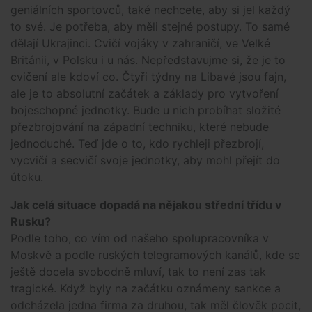
geniálních sportovců, také nechcete, aby si jel každý
to své. Je potřeba, aby měli stejné postupy. To samé
dělají Ukrajinci. Cvičí vojáky v zahraničí, ve Velké
Británii, v Polsku i u nás. Nepředstavujme si, že je to
cvičení ale kdoví co. Čtyři týdny na Libavé jsou fajn,
ale je to absolutní začátek a základy pro vytvoření
bojeschopné jednotky. Bude u nich probíhat složité
přezbrojování na západní techniku, které nebude
jednoduché. Teď jde o to, kdo rychleji přezbrojí,
vycvičí a secvičí svoje jednotky, aby mohl přejít do
útoku.
Jak celá situace dopadá na nějakou střední třídu v
Rusku?
Podle toho, co vím od našeho spolupracovníka v
Moskvě a podle ruských telegramových kanálů, kde se
ještě docela svobodně mluví, tak to není zas tak
tragické. Když byly na začátku oznámeny sankce a
odcházela jedna firma za druhou, tak měl člověk pocit,