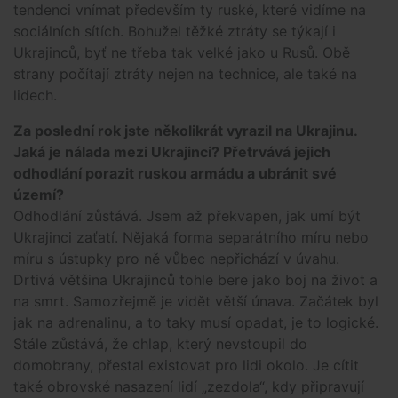
tendenci vnímat především ty ruské, které vidíme na
sociálních sítích. Bohužel těžké ztráty se týkají i
Ukrajinců, byť ne třeba tak velké jako u Rusů. Obě
strany počítají ztráty nejen na technice, ale také na
lidech.
Za poslední rok jste několikrát vyrazil na Ukrajinu.
Jaká je nálada mezi Ukrajinci? Přetrvává jejich
odhodlání porazit ruskou armádu a ubránit své
území?
Odhodlání zůstává. Jsem až překvapen, jak umí být
Ukrajinci zaťatí. Nějaká forma separátního míru nebo
míru s ústupky pro ně vůbec nepřichází v úvahu.
Drtivá většina Ukrajinců tohle bere jako boj na život a
na smrt. Samozřejmě je vidět větší únava. Začátek byl
jak na adrenalinu, a to taky musí opadat, je to logické.
Stále zůstává, že chlap, který nevstoupil do
domobrany, přestal existovat pro lidi okolo. Je cítit
také obrovské nasazení lidí „zezdola“, kdy připravují