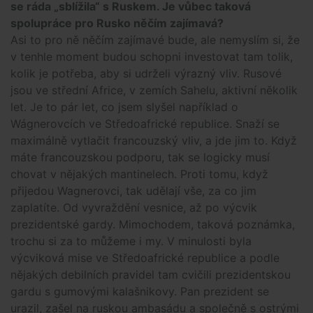
se ráda „sblížila“ s Ruskem. Je vůbec taková
spolupráce pro Rusko něčím zajímavá?
Asi to pro ně něčím zajímavé bude, ale nemyslím si, že
v tenhle moment budou schopni investovat tam tolik,
kolik je potřeba, aby si udrželi výrazný vliv. Rusové
jsou ve střední Africe, v zemích Sahelu, aktivní několik
let. Je to pár let, co jsem slyšel například o
Wágnerovcích ve Středoafrické republice. Snaží se
maximálně vytlačit francouzský vliv, a jde jim to. Když
máte francouzskou podporu, tak se logicky musí
chovat v nějakých mantinelech. Proti tomu, když
přijedou Wagnerovci, tak udělají vše, za co jim
zaplatíte. Od vyvraždění vesnice, až po výcvik
prezidentské gardy. Mimochodem, taková poznámka,
trochu si za to můžeme i my. V minulosti byla
výcviková mise ve Středoafrické republice a podle
nějakých debilních pravidel tam cvičili prezidentskou
gardu s gumovými kalašnikovy. Pan prezident se
urazil, zašel na ruskou ambasádu a společně s ostrými