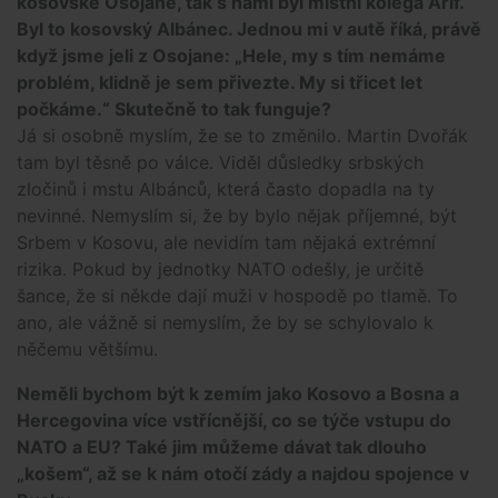
kosovské Osojane, tak s námi byl místní kolega Arif.
Byl to kosovský Albánec. Jednou mi v autě říká, právě
když jsme jeli z Osojane: „Hele, my s tím nemáme
problém, klidně je sem přivezte. My si třicet let
počkáme.“ Skutečně to tak funguje?
Já si osobně myslím, že se to změnilo. Martin Dvořák
tam byl těsně po válce. Viděl důsledky srbských
zločinů i mstu Albánců, která často dopadla na ty
nevinné. Nemyslím si, že by bylo nějak příjemné, být
Srbem v Kosovu, ale nevidím tam nějaká extrémní
rizika. Pokud by jednotky NATO odešly, je určitě
šance, že si někde dají muži v hospodě po tlamě. To
ano, ale vážně si nemyslím, že by se schylovalo k
něčemu většímu.
Neměli bychom být k zemím jako Kosovo a Bosna a
Hercegovina více vstřícnější, co se týče vstupu do
NATO a EU? Také jim můžeme dávat tak dlouho
„košem“, až se k nám otočí zády a najdou spojence v