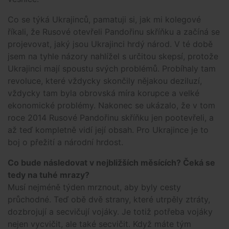
Co se týká Ukrajinců, pamatuji si, jak mi kolegové
říkali, že Rusové otevřeli Pandořinu skříňku a začíná se
projevovat, jaký jsou Ukrajinci hrdý národ. V té době
jsem na tyhle názory nahlížel s určitou skepsí, protože
Ukrajinci mají spoustu svých problémů. Probíhaly tam
revoluce, které vždycky skončily nějakou deziluzí,
vždycky tam byla obrovská míra korupce a velké
ekonomické problémy. Nakonec se ukázalo, že v tom
roce 2014 Rusové Pandořinu skříňku jen pootevřeli, a
až teď kompletně vidí její obsah. Pro Ukrajince je to
boj o přežití a národní hrdost.
Co bude následovat v nejbližších měsících? Čeká se
tedy na tuhé mrazy?
Musí nejméně týden mrznout, aby byly cesty
průchodné. Teď obě dvě strany, které utrpěly ztráty,
dozbrojují a secvičují vojáky. Je totiž potřeba vojáky
nejen vycvičit, ale také secvičit. Když máte tým