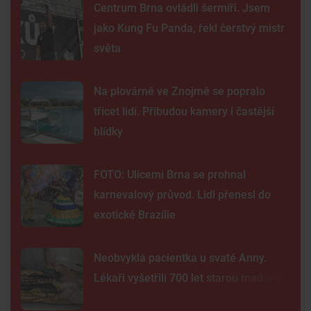
Centrum Brna ovládli šermíři. Jsem
jako Kung Fu Panda, řekl čerstvý mistr
světa
Na plovárně ve Znojmě se popralo
třicet lidí. Přibudou kamery i častější
hlídky
FOTO: Ulicemi Brna se prohnal
karnevalový průvod. Lidi přenesl do
exotické Brazílie
Neobvyklá pacientka u svaté Anny.
Lékaři vyšetřili 700 let starou madonu