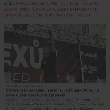
Štítky
Rusko
,
Vladimir Vladimirovič Putin
,
Ukrajina
,
Kosovo
,
válka
,
Matyáš Zrno
,
Bosna a Hercegovina
,
Evropská unie
,
vláda
,
ruská invaze na Ukrajinu