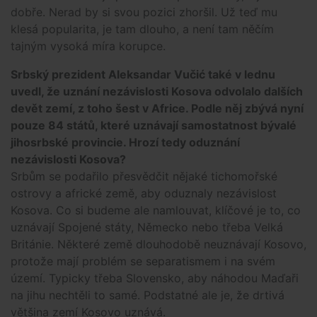
dobře. Nerad by si svou pozici zhoršil. Už teď mu
klesá popularita, je tam dlouho, a není tam něčím
tajným vysoká míra korupce.
Srbský prezident Aleksandar Vučić také v lednu
uvedl, že uznání nezávislosti Kosova odvolalo dalších
devět zemí, z toho šest v Africe. Podle něj zbývá nyní
pouze 84 států, které uznávají samostatnost bývalé
jihosrbské provincie. Hrozí tedy oduznání
nezávislosti Kosova?
Srbům se podařilo přesvědčit nějaké tichomořské
ostrovy a africké země, aby oduznaly nezávislost
Kosova. Co si budeme ale namlouvat, klíčové je to, co
uznávají Spojené státy, Německo nebo třeba Velká
Británie. Některé země dlouhodobě neuznávají Kosovo,
protože mají problém se separatismem i na svém
území. Typicky třeba Slovensko, aby náhodou Maďaři
na jihu nechtěli to samé. Podstatné ale je, že drtivá
většina zemí Kosovo uznává.