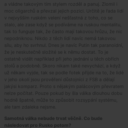
a vládne takovým tím stylem rozděl a panuj. Zlomil i
moc oligarchů a převzal jejich pozici. Určitě je řada lidí
v nejvyšším ruském velení nešťastná z toho, co se
stalo, ale zase když se podíváme na ruskou mentalitu,
tak to funguje tak, že často mají takovou hrůzu, že nic
nepodniknou. Nikdo z těch lidí navíc nemá takovou
sílu, aby ho svrhnul. Dnes je navíc Putin tak paranoidní,
že je neskutečně složité se k němu dostat. To je
ostatně vidět například při jeho jednání u těch obřích
stolů a podobně. Skoro nikam také nevychází, a když
už někam vyjde, tak se podle fotek přijde na to, že lidé
v jeho okolí jsou prověření důstojníci z FSB a dělají
jakýsi komparz. Proto s nějakým palácovým převratem
nelze počítat. Pouze pokud by šla válka dlouhou dobu
hodně špatně, může to způsobit rozsypání systému,
ale tam zdaleka nejsme.
Samotná válka nebude trvat věčně. Co bude
následovat pro Rusko potom?