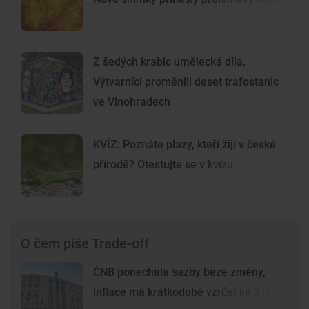
Z šedých krabic umělecká díla.
Výtvarníci proměnili deset trafostanic
ve Vinohradech
KVÍZ: Poznáte plazy, kteří žijí v české
přírodě? Otestujte se v kvízu
O čem píše Trade-off
ČNB ponechala sazby beze změny,
inflace má krátkodobě vzrůst ke 3 %