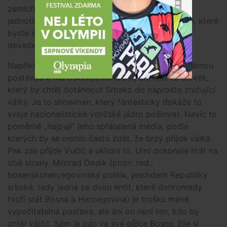
zemích, ale také v okolních státech. Předáci
jednotlivých států, entit a komunit jsou často lidi, které
byste si nepozvali na čaj o páté, ale není to ta
devadesátková garnitura.
Například srbský prezident Vučić není zrovna vábnou
postavou a má ošklivou minulost, ale není to člověk,
který by chtěl dotáhnout Srbsko do naprosto zničující
války. Je to showman, který fantasticky dokáže to
svoje nacionalistické voličské jádro pošimrat. Navíc to
poměrně „hajpují“ jeho spřátelená média, podle
kterých by se mohlo často zdát, že brzy přijde válka.
Pak zas přijde Vučić a uklidní to. Umí dokonale hrát na
obě strany. Milorad Dodik (pozn. red.:
bosenskohercegovinský politik, prezident Republiky
srbské, tedy jedna ze dvou entit, které dohromady
tvoří stát Bosna a Hercegovina) je trošku méně
vypočitatelná postava, ale ani on není ten, kdo by
chtěl válčit. Sám je pán ve své půlce Bosny, žije si