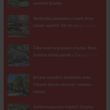
exotické Brazílie
Neobvyklá pacientka u svaté Anny.
Lékaři vyšetřili 700 let starou madonu
Žába sedí na prameni a bublá. Nová
fontána oživila parčík v Žabovřeskách
Brňané zasedli k dlouhému stolu.
Přinesli domácí dobroty i veselou
náladu
Antikoncepce pro holuby? Znojmo