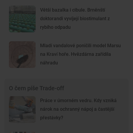
Větší bazalka i cibule. Brněnští
doktorandi vyvíjejí biostimulant z
rybího odpadu
Mladí vandalové poničili model Marsu
na Kraví hoře. Hvězdárna zařídila
náhradu
O čem píše Trade-off
Práce v úmorném vedru. Kdy vzniká
nárok na ochranný nápoj a častější
přestávky?