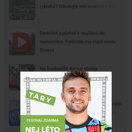
rybníků? Otestujte své znalosti v kvízu
Dědeček spěchal s vnučkou do
nemocnice. Policisté mu razili cestu
Brnem
Na Svoboďák dorazí stovky
krojovaných. Brno chystá první
celoměstské hody
Gang nezletilých ve Vyškově už dořádil.
Nedávný útok prošetřují kriminalisté