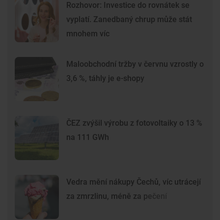
Rozhovor: Investice do rovnátek se
vyplatí. Zanedbaný chrup může stát
mnohem víc
Maloobchodní tržby v červnu vzrostly o
3,6 %, táhly je e-shopy
ČEZ zvýšil výrobu z fotovoltaiky o 13 %
na 111 GWh
Vedra mění nákupy Čechů, víc utrácejí
za zmrzlinu, méně za pečení