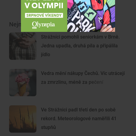
Nejnovější články
Strážníci pomohli seniorkám v Brně.
Jedna upadla, druhá pila a připálila
jídlo
Vedra mění nákupy Čechů. Víc utrácejí
za zmrzlinu, méně za pečení
Ve Strážnici padl třetí den po sobě
rekord. Meteorologové naměřili 41
stupňů