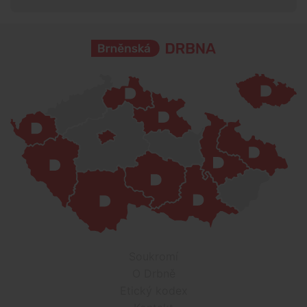
Soukromí
O Drbně
Etický kodex