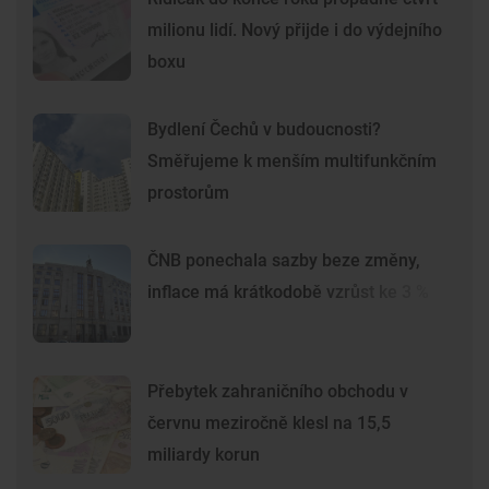
milionu lidí. Nový přijde i do výdejního
boxu
Bydlení Čechů v budoucnosti?
Směřujeme k menším multifunkčním
prostorům
ČNB ponechala sazby beze změny,
inflace má krátkodobě vzrůst ke 3 %
Přebytek zahraničního obchodu v
červnu meziročně klesl na 15,5
miliardy korun