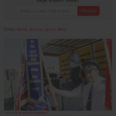
Přihlásit
Štítky
škola
,
stavba
,
sport
,
Brno