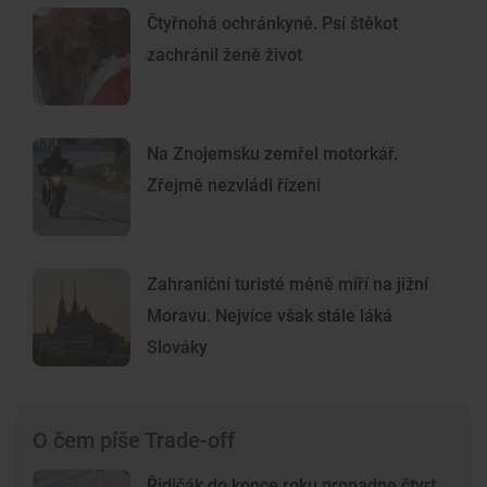
Čtyřnohá ochránkyně. Psí štěkot
zachránil ženě život
Na Znojemsku zemřel motorkář.
Zřejmě nezvládl řízení
Zahraniční turisté méně míří na jižní
Moravu. Nejvíce však stále láká
Slováky
O čem píše Trade-off
Řidičák do konce roku propadne čtvrt