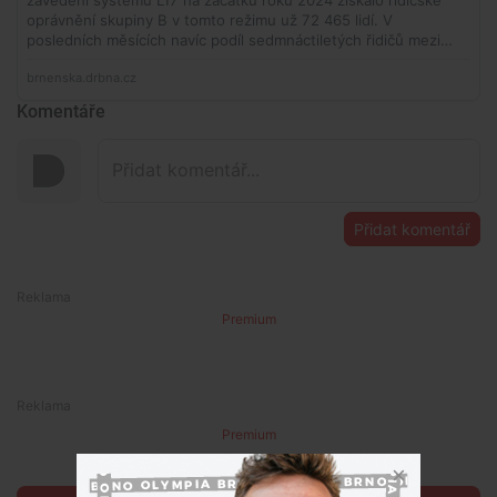
Komentáře
Přidat komentář
Premium
Premium