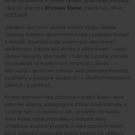
korun informoval v novém vydání zpravodaje městské
části její starosta
Břetislav Štefan
(Nezávislý, dříve
SOCDEM).
„Moderní sportovní plocha umožní výuku tělesné
výchovy, tréninky sportovních klubů i pořádání turnajů
a soutěží. Součástí bude zázemí pro sportovce i
návštěvníky, tribuny pro diváky a občerstvení,“
uvedl
Štefan. Kapacity sportovišť v Líšni jsou podle starosty
dlouhodobě na hraně svých možností.
„Školní
tělocvičny i sportovní zařízení jsou prakticky neustále
využívány a podobná situace je i v okolních městských
částech,“
podotknul.
Kromě sportovní haly přibudou v areálu školy i nové
odborné učebny, pedagogové získají nové kabinety a
vznikne tam i víceúčelový sál, ve kterém se budou
moct konat třeba přednášky či kulturní akce.
„Důležitou součástí projektu je také dopravní řešení.
Nový příjezd a parkování budou vedeny od Mifkovy