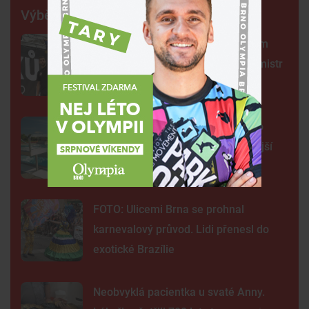
Výběr šéfredaktora
Centrum Brna ovládli šermíři. Jsem
jako Kung Fu Panda, řekl čerstvý mistr
světa
Na plovárně ve Znojmě se popralo
třicet lidí. Přibudou kamery i častější
hlídky
FOTO: Ulicemi Brna se prohnal
karnevalový průvod. Lidi přenesl do
exotické Brazílie
Neobvyklá pacientka u svaté Anny.