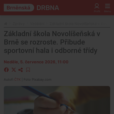
Zprávy
Vzdělání
Základní škola Novolíšeňská v Brně se 
Základní škola Novolíšeňská v
Brně se rozroste. Přibude
sportovní hala i odborné třídy
Neděle, 5. července 2026, 11:00
Autoři
ČTK
| Foto
Pixabay.com