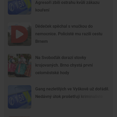
Agresoři zbili ostrahu kvůli zákazu
kouření
Dědeček spěchal s vnučkou do
nemocnice. Policisté mu razili cestu
Brnem
Na Svoboďák dorazí stovky
krojovaných. Brno chystá první
celoměstské hody
Gang nezletilých ve Vyškově už dořádil.
Nedávný útok prošetřují kriminalisté