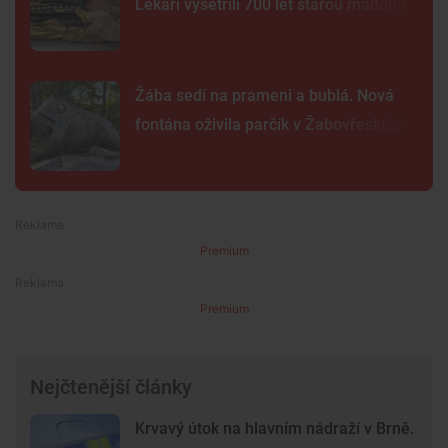
Lékaři vyšetřili 700 let starou madonu
Žába sedí na prameni a bublá. Nová
fontána oživila parčík v Žabovřeskách
Premium
Premium
Nejčtenější články
Krvavý útok na hlavním nádraží v Brně.