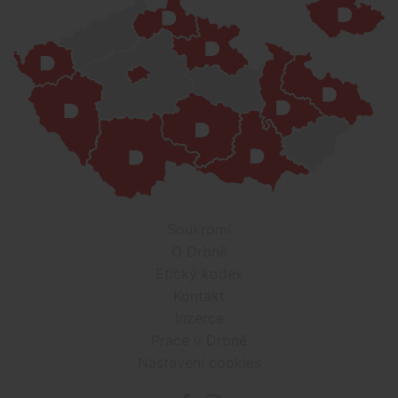
Soukromí
O Drbně
Etický kodex
Kontakt
Inzerce
Práce v Drbně
Nastavení cookies