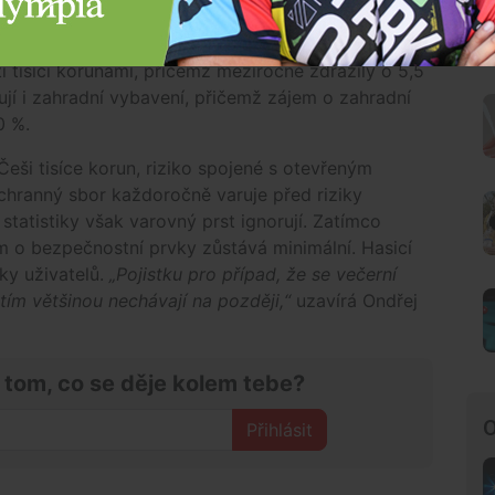
í.
„Kdo řeší hlavně cenu, může výhodnější nabídky
 únoru,“
radí Šveda. Průměrná cena zahradních grilů
 tisíci korunami, přičemž meziročně zdražily o 5,5
jí i zahradní vybavení, přičemž zájem o zahradní
0 %.
Češi tisíce korun, riziko spojené s otevřeným
chranný sbor každoročně varuje před riziky
statistiky však varovný prst ignorují. Zatímco
em o bezpečnostní prvky zůstává minimální. Hasicí
tky uživatelů.
„Pojistku pro případ, že se večerní
tím většinou nechávají na později,“
uzavírá Ondřej
 tom, co se děje kolem tebe?
O
Přihlásit