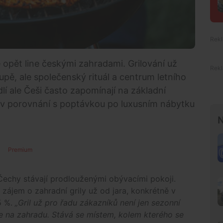
 opět line českými zahradami. Grilování už
upě, ale společenský rituál a centrum letního
lí ale Češi často zapomínají na základní
je v porovnání s poptávkou po luxusním nábytku
N
Premium
Čechy stávají prodlouženými obývacími pokoji.
zájem o zahradní grily už od jara, konkrétně v
5 %.
„Gril už pro řadu zákazníků není jen sezonní
ne na zahradu. Stává se místem, kolem kterého se