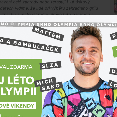
ybavení celé zahrady nebo terasy,“
říká tiskový
datech vidíme, že lidé při výběru zahradního grilu
u, značku a materiál roštu. Právě tyto parametry
tnost i výslednou přípravu jídla.“
elkým nadšením, mluví i
Kateřina Böhmová
,
společnosti Mountfield.
„Češi berou přípravu na
y se z nich navíc stávají docela slušní grilovací
a zahrady, balkony, terasy a začínají plánovat, s kým
Trade-off a dodává, že zákazníci jsou dnes
ukají jen na cenu, ale řeší kvalitu, životnost,
logie.
N
ouhodobě vedou plynové grily. Jsou rychlé,
 Böhmová s tím, že stále oblíbenější jsou i hybridní
a dřevěné uhlí.
x, kdy lidé po grilech nejvíce touží v dubnu a