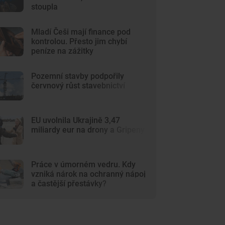
stoupla
Mladí Češi mají finance pod
kontrolou. Přesto jim chybí
peníze na zážitky
Pozemní stavby podpořily
červnový růst stavebnictví
EU uvolnila Ukrajině 3,47
miliardy eur na drony a Gripeny
Práce v úmorném vedru. Kdy
vzniká nárok na ochranný nápoj
a častější přestávky?