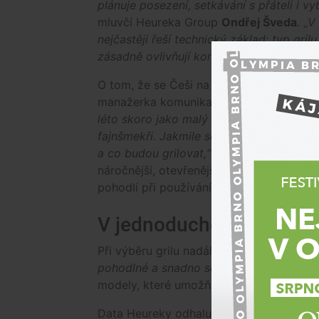
plánuje posezení, setkávání s přáteli i v
mluvčí Heureka Group
Ondřej Šveda
. „
V 
nejčastěji řeší technický základ: typ gril
zásadně ovlivňují komfort používání, živo
O tom, že se Češi na léto připravují s v
manažerka komunikace a tisková mluvčí 
léto skoro jako malý rituál a poslední rok
fajnšmekři. Jakmile se oteplí, vrhají se n
a co budou grilovat,“
uvádí Böhmová pro 
náročnější, otevřenější novinkám a už neko
pohodlí při používání, a dokonce i techno
V jednoduchosti je síla
Při výběru grilu nadále vítězí pohodlí.
„Dl
pohodlné a snadno se ovládají,“
doplňuje
modely, které umožňují kombinovat plyn 
Data Heureky odhalují ekonomický parado