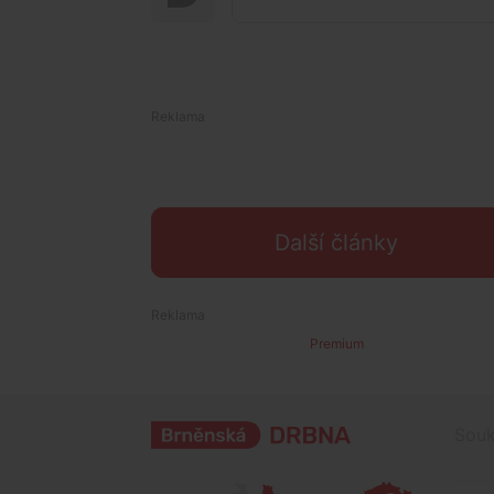
Další články
Premium
Souk