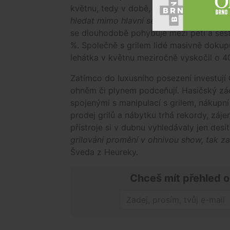
květnu, tedy v době, kdy bývají nejdražš
hledat mimo hlavní sezonu, tedy v říjnu a
se dlouhodobě pohybuje mezi pěti a šesti
%. Společně s grilem lidé masivně dokupu
lehátka v květnu meziročně vyskočil o 4
Zatímco do luxusního posezení investují 
ohněm či plynem podceňují. Hasičský zá
spojenými s manipulací s grilem, nákupní 
prodej grilů a nábytku trhá rekordy, záj
přístroje si v dubnu vyhledávaly jen desí
grilování promění v ohnivou show, tak za
Šveda z Heureky.
Chceš mít přehled o