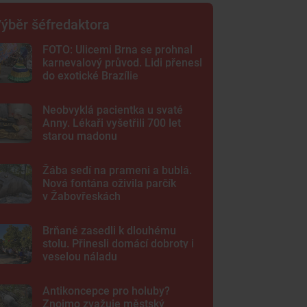
ýběr šéfredaktora
FOTO: Ulicemi Brna se prohnal
karnevalový průvod. Lidi přenesl
do exotické Brazílie
Neobvyklá pacientka u svaté
Anny. Lékaři vyšetřili 700 let
starou madonu
Žába sedí na prameni a bublá.
Nová fontána oživila parčík
v Žabovřeskách
Brňané zasedli k dlouhému
stolu. Přinesli domácí dobroty i
veselou náladu
Antikoncepce pro holuby?
Znojmo zvažuje městský