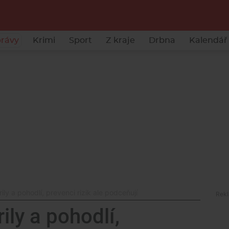
rávy
Krimi
Sport
Z kraje
Drbna
Kalendář 
rily a pohodlí, prevenci rizik ale podceňují
rily a pohodlí,