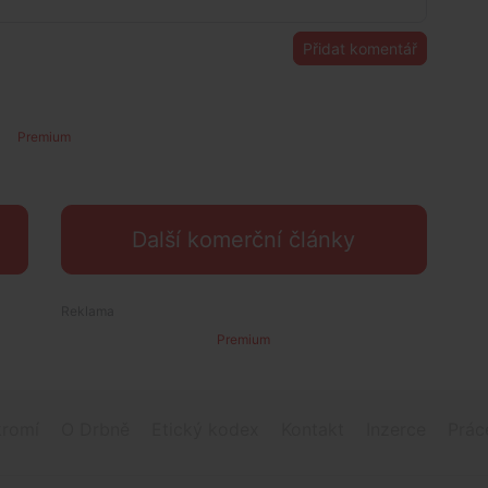
Přidat komentář
Premium
Další komerční články
Premium
romí
O Drbně
Etický kodex
Kontakt
Inzerce
Prác