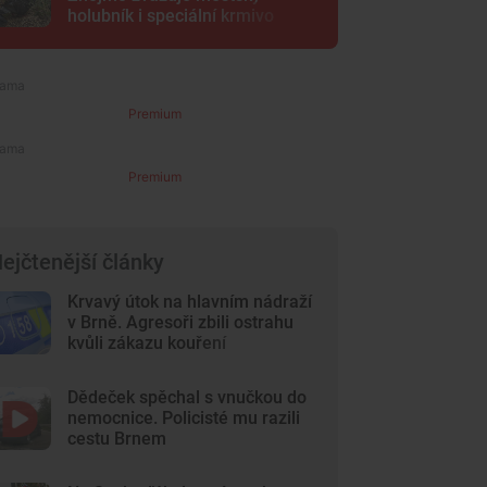
holubník i speciální krmivo
Premium
Premium
ejčtenější články
Krvavý útok na hlavním nádraží
v Brně. Agresoři zbili ostrahu
kvůli zákazu kouření
Dědeček spěchal s vnučkou do
nemocnice. Policisté mu razili
cestu Brnem