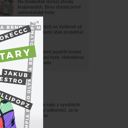
Na Svoboďák dorazí stovky
krojovaných. Brno chystá první
celoměstské hody
Gang nezletilých ve Vyškově už
dořádil. Nedávný útok prošetřují
kriminalisté
Mladí vandalové poničili model
Marsu na Kraví hoře. Hvězdárna
zařídila náhradu
ejnovější články
Nepřenášejte raky z vyschlých
potoků, varují odborníci. Je to
extrémní riziko