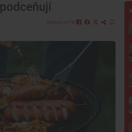
e podceňují
V
Diskutuj na FB