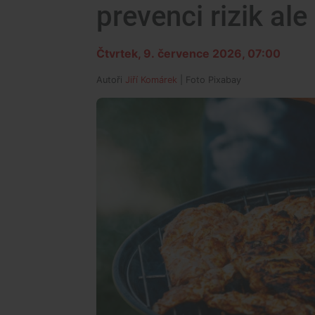
prevenci rizik al
Čtvrtek, 9. července 2026, 07:00
Autoři
Jiří Komárek
| Foto
Pixabay