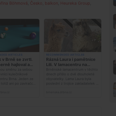
eřina Böhmová
,
Česko
,
balkon
,
Heureka Group
,