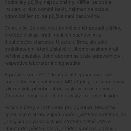
Podmínky půjčky nejsou známy. Věřitel se podle
Insideru o nich odmítá bavit, hejtman na otázku
odpovídá jen to, že půjčka není bezúročná.
Deník píše, že veřejnost by měla znát pozadí půjčky,
protože biskup Hradil není jen duchovním a
dlouholetým starostou Újezdu u Brna, ale také
podnikatelem, který získává v Jihomoravském kraji
veřejné zakázky. Jeho oborem se stalo zdravotnictví,
respektive laboratorní diagnostika.
A právě v roce 2010, kdy půjčil hejtmanovi peníze,
koupil čtvrtinu společnosti MDgK plus, která ten samý
rok rozšířila působnost do vyškovské nemocnice.
Zřizovatelem je tam Jihomoravský kraj, píše Insider.
Hašek v úterý v rozhovoru pro agenturu Mediafax
spekulace o střetu zájmů popřel.
„Striktně odmítám, že
je půjčka od pana biskupa střetem zájmů. Jde o
standardní půjčku, která je řádně úročena. Jakmile