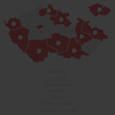
Soukromí
O Drbně
Etický kodex
Kontakt
Inzerce
Práce v Drbně
Nastavení cookies