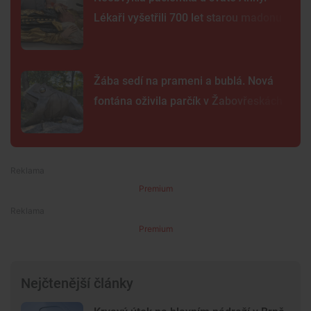
Lékaři vyšetřili 700 let starou madonu
Žába sedí na prameni a bublá. Nová
fontána oživila parčík v Žabovřeskách
Premium
Premium
Nejčtenější články