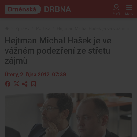
Zprávy
Politika
Hejtman Michal Hašek je ve vážném pod
Hejtman Michal Hašek je ve
vážném podezření ze střetu
zájmů
Úterý, 2. října 2012, 07:39