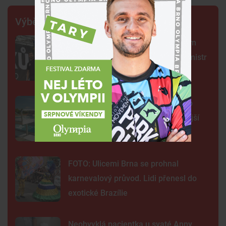
Výběr šéfredaktora
Centrum Brna ovládli šermíři. Jsem
jako Kung Fu Panda, řekl čerstvý mistr
světa
Na plovárně ve Znojmě se popralo
třicet lidí. Přibudou kamery i častější
hlídky
FOTO: Ulicemi Brna se prohnal
karnevalový průvod. Lidi přenesl do
exotické Brazílie
Neobvyklá pacientka u svaté Anny.