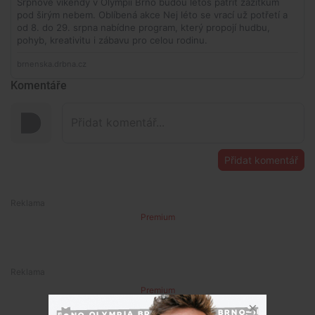
Komentáře
Přidat komentář
Premium
Premium