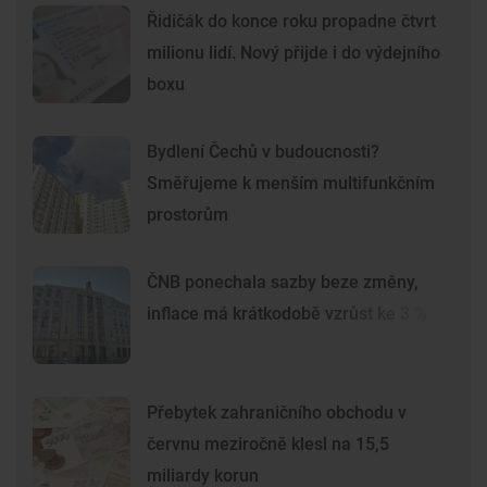
Řidičák do konce roku propadne čtvrt
milionu lidí. Nový přijde i do výdejního
boxu
Bydlení Čechů v budoucnosti?
Směřujeme k menším multifunkčním
prostorům
ČNB ponechala sazby beze změny,
inflace má krátkodobě vzrůst ke 3 %
Přebytek zahraničního obchodu v
červnu meziročně klesl na 15,5
miliardy korun