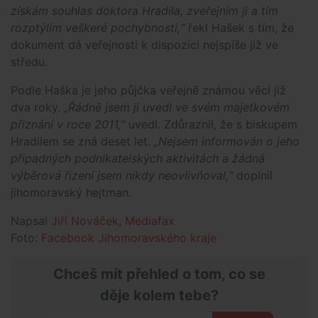
získám souhlas doktora Hradila, zveřejním ji a tím
rozptýlím veškeré pochybnosti,“
řekl Hašek s tím, že
dokument dá veřejnosti k dispozici nejspíše již ve
středu.
Podle Haška je jeho půjčka veřejně známou věcí již
dva roky.
„Řádně jsem ji uvedl ve svém majetkovém
přiznání v roce 2011,“
uvedl. Zdůraznil, že s biskupem
Hradilem se zná deset let.
„Nejsem informován o jeho
případných podnikatelských aktivitách a žádná
výběrová řízení jsem nikdy neovlivňoval,“
doplnil
jihomoravský hejtman.
Napsal
Jiří Nováček
,
Mediafax
Foto:
Facebook Jihomoravského kraje
Chceš mít přehled o tom, co se
děje kolem tebe?