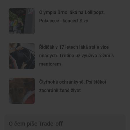
Olympia Brno láká na Lollipopz,
Pokeccce i koncert Slzy
Řidičák v 17 letech láká stále více
mladých. Třetina už využívá režim s
mentorem
Čtyřnohá ochránkyně. Psí štěkot
zachránil ženě život
O čem píše Trade-off