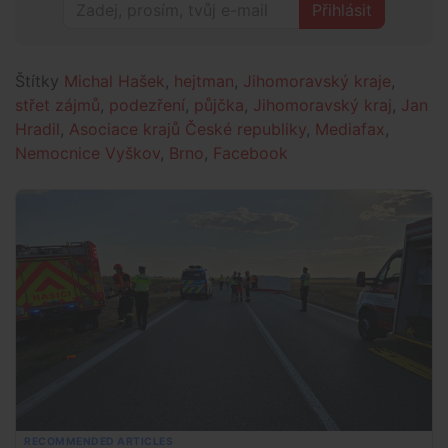
Přihlásit
Štítky
Michal Hašek
,
hejtman
,
Jihomoravský kraje
,
střet zájmů
,
podezření
,
půjčka
,
Jihomoravský kraj
,
Jan
Hradil
,
Asociace krajů České republiky
,
Mediafax
,
Nemocnice Vyškov
,
Brno
,
Facebook