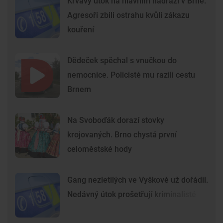
Krvavý útok na hlavním nádraží v Brně.
Agresoři zbili ostrahu kvůli zákazu
kouření
Dědeček spěchal s vnučkou do
nemocnice. Policisté mu razili cestu
Brnem
Na Svoboďák dorazí stovky
krojovaných. Brno chystá první
celoměstské hody
Gang nezletilých ve Vyškově už dořádil.
Nedávný útok prošetřují kriminalisté