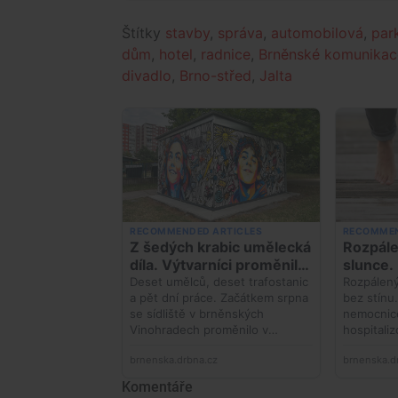
Štítky
stavby
,
správa
,
automobilová
,
par
dům
,
hotel
,
radnice
,
Brněnské komunikace
divadlo
,
Brno-střed
,
Jalta
Komentáře