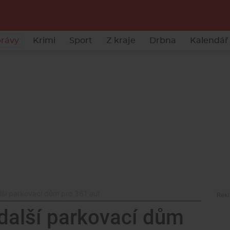
rávy
Krimi
Sport
Z kraje
Drbna
Kalendář 
lší parkovací dům pro 361 aut
 další parkovací dům