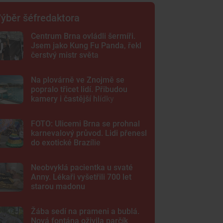
ýběr šéfredaktora
Centrum Brna ovládli šermíři.
Jsem jako Kung Fu Panda, řekl
čerstvý mistr světa
Na plovárně ve Znojmě se
popralo třicet lidí. Přibudou
kamery i častější hlídky
FOTO: Ulicemi Brna se prohnal
karnevalový průvod. Lidi přenesl
do exotické Brazílie
Neobvyklá pacientka u svaté
Anny. Lékaři vyšetřili 700 let
starou madonu
Žába sedí na prameni a bublá.
Nová fontána oživila parčík