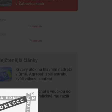
v Žabovřeskách
Premium
Premium
ejčtenější články
Krvavý útok na hlavním nádraží
v Brně. Agresoři zbili ostrahu
kvůli zákazu kouření
Dědeček spěchal s vnučkou do
nemocnice. Policisté mu razili
cestu Brnem