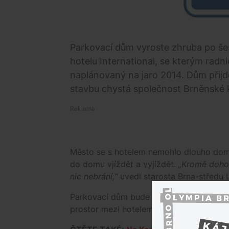
Parkovací dům vyroste zhruba po šest
hotelu International, se kterým radn
naplánovaný na jaro 2014. Dům přijd
stavbu chystá společnost Brněnské
Město se s hotelem nemohlo dlouho domlu
do domu vjíždět a vyjíždět.
„Kromě dohod
nic nebrání,“
uvedl starosta Brna-středu L
Parkovací dům bude mít osm nadzemních
prostor mezi hotelem International a 