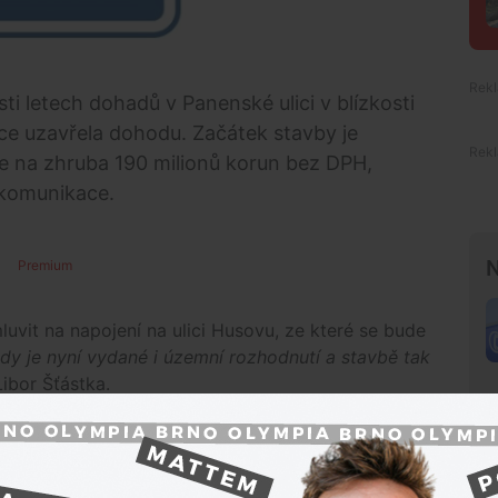
i letech dohadů v Panenské ulici v blízkosti
ice uzavřela dohodu. Začátek stavby je
e na zhruba 190 milionů korun bez DPH,
 komunikace.
N
Premium
vit na napojení na ulici Husovu, ze které se bude
y je nyní vydané i územní rozhodnutí a stavbě tak
ibor Šťástka.
 a dvě podzemní podlaží a vyplní nevyužitý
Uměleckoprůmyslovým muzeem Moravské galerie.