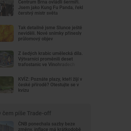
Centrum Brna ovládli šermíři.
Jsem jako Kung Fu Panda, řekl
čerstvý mistr světa
Tak detailně jsme Slunce ještě
neviděli. Nové snímky přinesly
průlomový objev
Z šedých krabic umělecká díla.
Výtvarníci proměnili deset
trafostanic ve Vinohradech
KVÍZ: Poznáte plazy, kteří žijí v
české přírodě? Otestujte se v
kvízu
 čem píše Trade-off
ČNB ponechala sazby beze
změny, inflace má krátkodobě