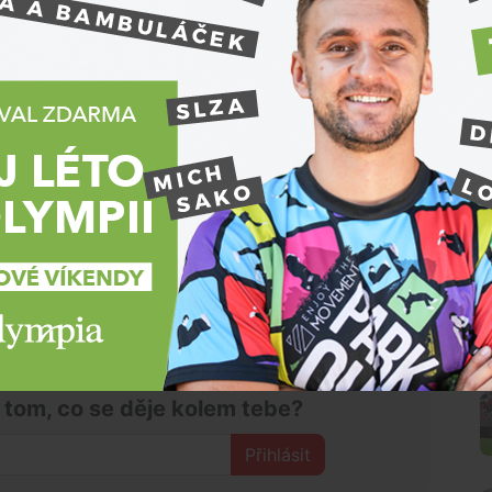
ý parkovací dům
e dřívějšího vyjádření primátora Romana Onderky
ce několik let neúspěšně nabízí. Nevyřešené
mce odradilo.
é zrušen parkování na Dominikánském náměstí
získá vzhled náměstí,“
podotkl Onderka.
 místem v centru Brna, kde budou moci řidiči nově
dzemní garáže také u Janáčkova divadla. Nabídnou
na začátku roku 2014.
stá parkovací dům
N
 tom, co se děje kolem tebe?
Přihlásit