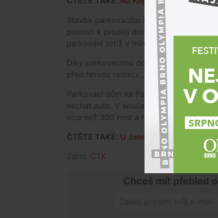
ČTĚTE TAKÉ:
Na Kopečné se staví nov
Stavba parkovacího domu by mohla podl
pomoci k prodeji domu Jalta, který radni
parkování totiž v minulosti některé záje
Díky parkovacímu domu bude zřejmě tak
před Novou radnicí.
„Prostor tak znovu 
Parkovací dům na Panenské není jediným
nechat auto. V současné době rostou po
více než 300 míst a hotové by měly být 
ČTĚTE TAKÉ:
U Janáčkova divadla vyrů
Zdroj:
ČTK
Chceš mít přehled o