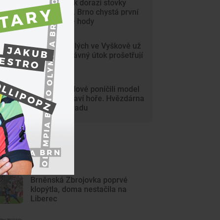
Na Svoboďák dorazí stovky
krojovaných. Brno chystá první
celoměstské hody
Gang nezletilých ve Vyškově už
dořádil. Nedávný útok prošetřují
kriminalisté
Mladí vandalové poničili model
Marsu na Kraví hoře. Hvězdárna
zařídila náhradu
ejnovější články
Brněnská Zbrojovka poprvé
klopýtla, doma nestačila na
Liberec