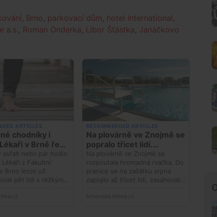
kování
,
Brno
,
parkovací dům
,
hotel International
,
 a.s.
,
Roman Onderka
,
Libor Šťástka
,
Janáčkovo
O