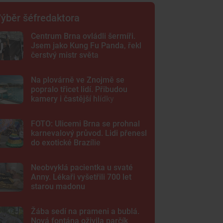
ýběr šéfredaktora
Centrum Brna ovládli šermíři.
Jsem jako Kung Fu Panda, řekl
čerstvý mistr světa
Na plovárně ve Znojmě se
popralo třicet lidí. Přibudou
kamery i častější hlídky
FOTO: Ulicemi Brna se prohnal
karnevalový průvod. Lidi přenesl
do exotické Brazílie
Neobvyklá pacientka u svaté
Anny. Lékaři vyšetřili 700 let
starou madonu
Žába sedí na prameni a bublá.
Nová fontána oživila parčík