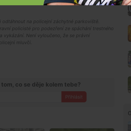
ítl. Navíc se ukázalo, že až do letošního října
i odtáhnout na policejní záchytné parkoviště.
ravní policisté pro podezření ze spáchání trestného
a vykázání. Není vyloučeno, že se právní
licejní mluvčí.
 tom, co se děje kolem tebe?
Přihlásit
O