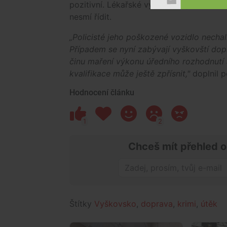
pozitivní. Lékařské vyšetření výtržník odm
nesmí řídit.
„Policisté jeho poškozené vozidlo nechal
Případem se nyní zabývají vyškovští dop
činu maření výkonu úředního rozhodnutí 
kvalifikace může ještě zpřísnit,"
doplnil po
Hodnocení článku
1
2
Chceš mít přehled o
Štítky
Vyškovsko
,
doprava
,
krimi
,
útěk