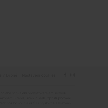
e v Drbně
Nastavení cookies
podléhá schválení provozovatelem serveru.
onem. Přepis, šíření či další zpřístupňování
z předchozího souhlasu ČTK výslovně zakázáno.