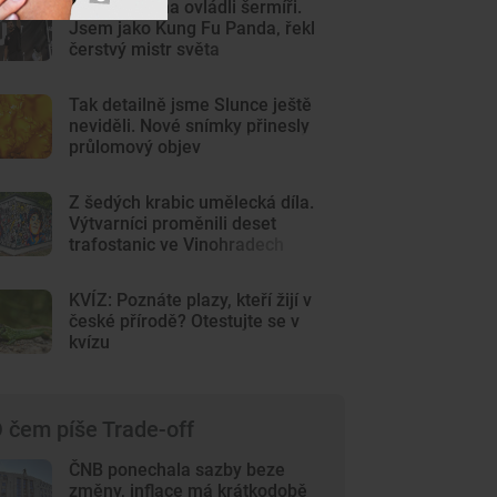
Centrum Brna ovládli šermíři.
Jsem jako Kung Fu Panda, řekl
čerstvý mistr světa
Tak detailně jsme Slunce ještě
neviděli. Nové snímky přinesly
průlomový objev
Z šedých krabic umělecká díla.
Výtvarníci proměnili deset
trafostanic ve Vinohradech
KVÍZ: Poznáte plazy, kteří žijí v
české přírodě? Otestujte se v
kvízu
 čem píše Trade-off
ČNB ponechala sazby beze
změny, inflace má krátkodobě