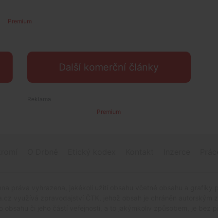
Premium
Další komerční články
Premium
romí
O Drbně
Etický kodex
Kontakt
Inzerce
Prác
na práva vyhrazena, jakékoli užití obsahu včetné obsahu a grafiky 
.cz využívá zpravodajství ČTK, jehož obsah je chráněn autorským zák
o obsahu či jeho částí veřejnosti, a to jakýmkoliv způsobem, je be