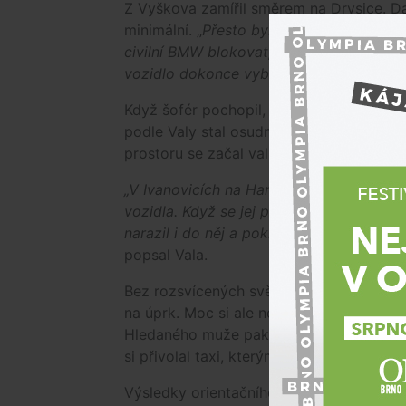
Z Vyškova zamířil směrem na Drysice. Dalš
minimální. „
Přesto bylo jeho jednání mim
civilní BMW blokovat, aby jej policisté ne
vozidlo dokonce vybrzdit,"
uvedl policej
Když šofér pochopil, že po silnici cesta
podle Valy stal osudným. Při jízdě mimo 
prostoru se začal valit hustý dým. Ani to
„V Ivanovicích na Hané následně nezvlád
vozidla. Když se jej policisté pokusili 
narazil i do něj a pokračoval v úniku. Poli
popsal Vala.
Bez rozsvícených světel následně šofér vj
na úprk. Moc si ale nepomohl. Několik hlí
Hledaného muže pak krátce po páté ranní 
si přivolal taxi, kterým se snažil z místa 
Výsledky orientačního testu na omamné a 