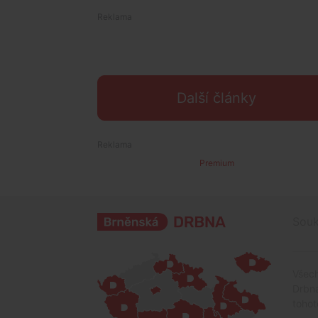
Další články
Premium
Souk
Všech
Drbna
tohot