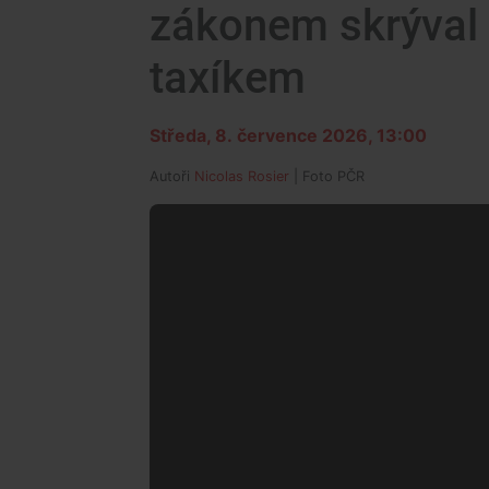
zákonem skrýval v 
taxíkem
Středa, 8. července 2026, 13:00
Autoři
Nicolas Rosier
| Foto
PČR