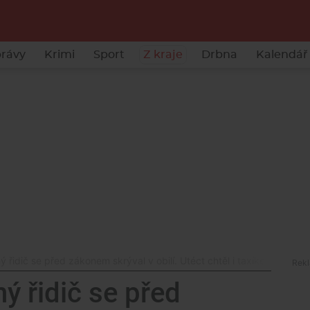
rávy
Krimi
Sport
Z kraje
Drbna
Kalendář 
 řidič se před zákonem skrýval v obilí. Utéct chtěl i taxíkem
ý řidič se před