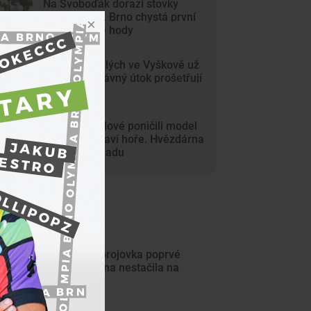
Na Svoboďák dorazí stovky
krojovaných. Brno chystá první
celoměstské hody
Gang nezletilých ve Vyškově už
dořádil. Nedávný útok prošetřují
kriminalisté
Mladí vandalové poničili model
Marsu na Kraví hoře. Hvězdárna
zařídila náhradu
ejnovější články
Brněnská Zbrojovka poprvé
klopýtla, doma nestačila na
Liberec