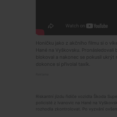
Honičku jako z akčního filmu si o víke
Hané na Vyškovsku. Pronásledovali b
blokoval a nakonec se pokusil ukrýt m
dokonce si přivolal taxík.
Riskantní jízdu řidiče vozidla Škoda Supe
policisté z Ivanovic na Hané na Vyškovsk
rozhodla zkontrolovat. Po vyzvání ovšem 