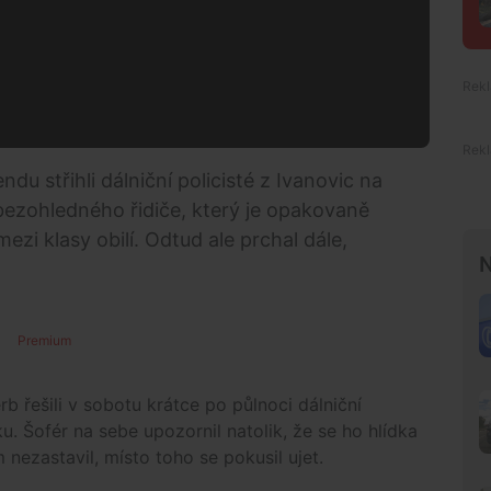
ndu střihli dálniční policisté z Ivanovic na
ezohledného řidiče, který je opakovaně
ezi klasy obilí. Odtud ale prchal dále,
N
Premium
rb řešili v sobotu krátce po půlnoci dálniční
u. Šofér na sebe upozornil natolik, že se ho hlídka
nezastavil, místo toho se pokusil ujet.