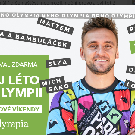
í řidiče naštěstí neohrozil, noční provoz byl totiž
ořádně nebezpečné. Opakovaně se snažil služební
mohli předjet, a několikrát se pokusil policejní
ní mluvčí
Petra
Vala
.
 nevede, vzal to přes pole. Tento manévr se mu
komunikaci si totiž poškodil auto, z motorového
 ho ale nezastavilo.
l průjezd zatáčkou a narazil do zaparkovaného
zastavit zablokováním cesty služebním automobilem,
cisté už však v tu chvíli věděli, s kým mají tu čest,"
el do pole s obilím, kde vozidlo odstavil a dal se
N
dek se totiž zapojilo do rozsáhlé pátrací akce.
zadrželi na dálnici D1 na 233. kilometru. Po útěku
dostat.
psychotropní látky policisty nepřekvapily, byly