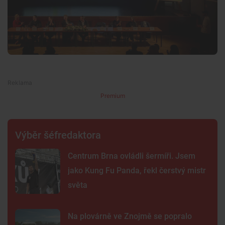
Premium
Výběr šéfredaktora
Centrum Brna ovládli šermíři. Jsem
jako Kung Fu Panda, řekl čerstvý mistr
světa
Na plovárně ve Znojmě se popralo