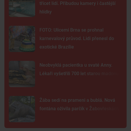
třicet lidí. Přibudou kamery i častější
hlídky
FOTO: Ulicemi Brna se prohnal
karnevalový průvod. Lidi přenesl do
exotické Brazílie
Neobvyklá pacientka u svaté Anny.
Lékaři vyšetřili 700 let starou madonu
Žába sedí na prameni a bublá. Nová
fontána oživila parčík v Žabovřeskách