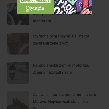
Řidičák v 17 letech láká stále více
mladých. Třetina už využívá režim s
mentorem
Čtyřnohá ochránkyně. Psí štěkot
zachránil ženě život
Na Znojemsku zemřel motorkář.
Zřejmě nezvládl řízení
Zahraniční turisté méně míří na jižní
Moravu. Nejvíce však stále láká
Slováky