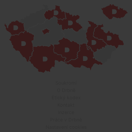
Soukromí
O Drbně
Etický kodex
Kontakt
Inzerce
Práce v Drbně
Nastavení cookies