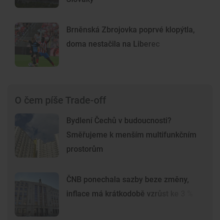
Brněnská Zbrojovka poprvé klopýtla,
doma nestačila na Liberec
O čem píše Trade-off
Bydlení Čechů v budoucnosti?
Směřujeme k menším multifunkčním
prostorům
ČNB ponechala sazby beze změny,
inflace má krátkodobě vzrůst ke 3 %