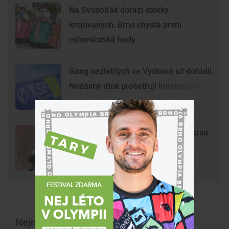
Na Svoboďák dorazí stovky
krojovaných. Brno chystá první
celoměstské hody
Gang nezletilých ve Vyškově už dořádil.
Nedávný útok prošetřují kriminalisté
Mladí vandalové poničili model Marsu
na Kraví hoře. Hvězdárna zařídila
náhradu
Nejnovější články