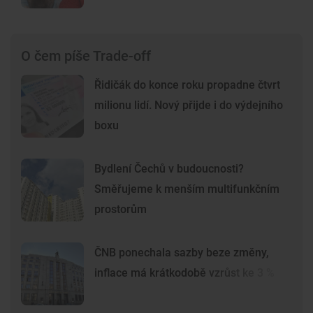
O čem píše Trade-off
Řidičák do konce roku propadne čtvrt
milionu lidí. Nový přijde i do výdejního
boxu
Bydlení Čechů v budoucnosti?
Směřujeme k menším multifunkčním
prostorům
ČNB ponechala sazby beze změny,
inflace má krátkodobě vzrůst ke 3 %