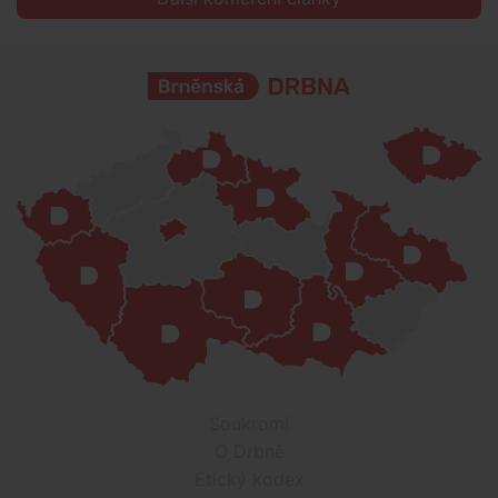
Soukromí
O Drbně
Etický kodex