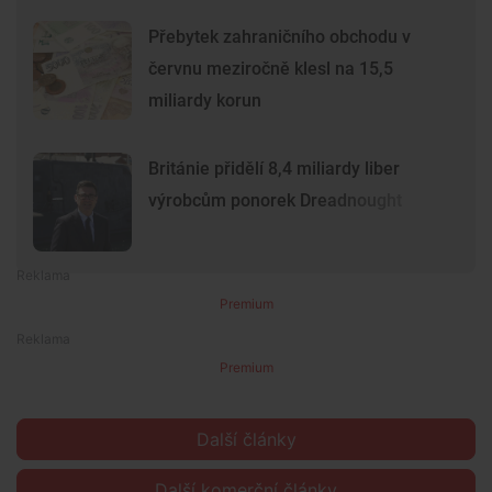
Přebytek zahraničního obchodu v
červnu meziročně klesl na 15,5
miliardy korun
Británie přidělí 8,4 miliardy liber
výrobcům ponorek Dreadnought
Premium
Premium
Další články
Další komerční články