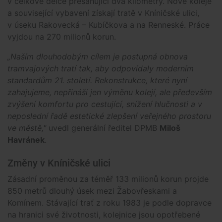
v celkové délce přesahující dva kilometry. Nové koleje
a související vybavení získají tratě v Kníničské ulici,
v úseku Rakovecká – Kubíčkova a na Renneské. Práce
vyjdou na 270 milionů korun.
„Naším dlouhodobým cílem je postupná obnova
tramvajových tratí tak, aby odpovídaly moderním
standardům 21. století. Rekonstrukce, které nyní
zahajujeme, nepřináší jen výměnu kolejí, ale především
zvýšení komfortu pro cestující, snížení hlučnosti a v
neposlední řadě estetické zlepšení veřejného prostoru
ve městě,"
uvedl generální ředitel DPMB
Miloš
Havránek
.
Změny v Kníničské ulici
Zásadní proměnou za téměř 133 milionů korun projde
850 metrů dlouhý úsek mezi Žabovřeskami a
Komínem. Stávající trať z roku 1983 je podle dopravce
na hranici své životnosti, kolejnice jsou opotřebené