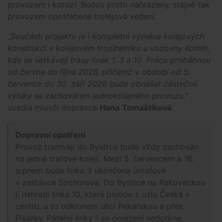
provozem i korozí. Budou proto nahrazeny, stejně tak
provozem opotřebené trolejové vedení.
„Součástí projektu je i kompletní výměna kolejových
konstrukcí v kolejovém trojúhelníku u vozovny Komín,
kde se setkávají trasy linek 1, 3 a 10. Práce proběhnou
od června do října 2026, přičemž v období od 5.
července do 30. září 2026 bude obnášet částečné
výluky se zachováním jednokolejného provozu,"
uvedla mluvčí dopravce
Hana
Tomaštíková
.
Dopravní opatření
Provoz tramvají do Bystrce bude vždy zachován
na jedné traťové koleji. Mezi 5. červencem a 16.
srpnem bude linka 3 ukončena úvraťově
v zastávce Sochorova. Do Bystrce na Rakoveckou
ji nahradí linka 10, která pojede z uzlu Česká v
centru, a to odklonem ulicí Pekařskou a přes
Pisárky. Páteřní linky 1 se omezení nedotkne.