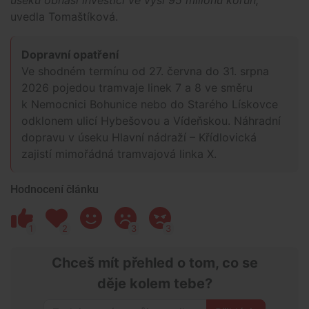
uvedla Tomaštíková.
Dopravní opatření
Ve shodném termínu od 27. června do 31. srpna
2026 pojedou tramvaje linek 7 a 8 ve směru
k Nemocnici Bohunice nebo do Starého Lískovce
odklonem ulicí Hybešovou a Vídeňskou. Náhradní
dopravu v úseku Hlavní nádraží – Křídlovická
zajistí mimořádná tramvajová linka X.
Hodnocení článku
1
2
3
3
Chceš mít přehled o tom, co se
děje kolem tebe?