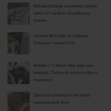
Nehoda dodávky a kamionu zavřela
dálnici D1 na Brno. Dva lidé jsou
zranění
Olympia Brno láká na Lollipopz,
Pokeccce i koncert Slzy
Řidičák v 17 letech láká stále více
mladých. Třetina už využívá režim s
mentorem
Čtyřnohá ochránkyně. Psí štěkot
zachránil ženě život