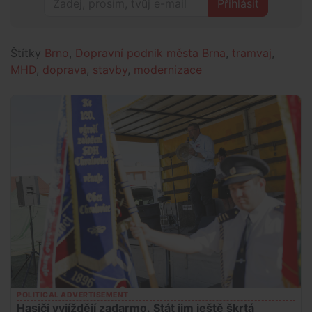
Přihlásit
Štítky
Brno
,
Dopravní podnik města Brna
,
tramvaj
,
MHD
,
doprava
,
stavby
,
modernizace