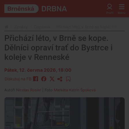
Zprávy
Doprava
Přichází léto, v Brně se kope. Dělníci 
Přichází léto, v Brně se kope.
Dělníci opraví trať do Bystrce i
koleje v Renneské
Pátek, 12. června 2026, 18:00
Diskutuj na FB
Autoři
Nicolas Rosier
| Foto
Markéta Katrin Špoková