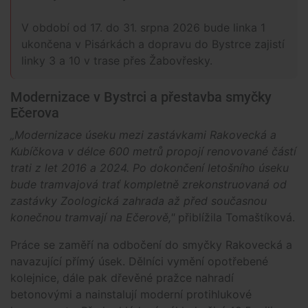
V období od 17. do 31. srpna 2026 bude linka 1
ukončena v Pisárkách a dopravu do Bystrce zajistí
linky 3 a 10 v trase přes Žabovřesky.
Modernizace v Bystrci a přestavba smyčky
Ečerova
„Modernizace úseku mezi zastávkami Rakovecká a
Kubíčkova v délce 600 metrů propojí renovované částí
trati z let 2016 a 2024. Po dokončení letošního úseku
bude tramvajová trať kompletně zrekonstruovaná od
zastávky Zoologická zahrada až před současnou
konečnou tramvají na Ečerově,"
přiblížila Tomaštíková.
Práce se zaměří na odbočení do smyčky Rakovecká a
navazující přímý úsek. Dělníci vymění opotřebené
kolejnice, dále pak dřevěné pražce nahradí
betonovými a nainstalují moderní protihlukové