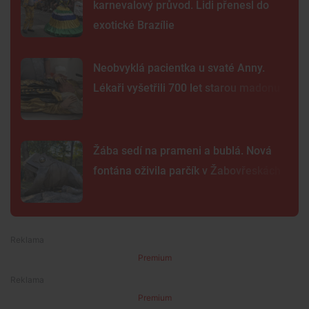
karnevalový průvod. Lidi přenesl do
exotické Brazílie
Neobvyklá pacientka u svaté Anny.
Lékaři vyšetřili 700 let starou madonu
Žába sedí na prameni a bublá. Nová
fontána oživila parčík v Žabovřeskách
Premium
Premium