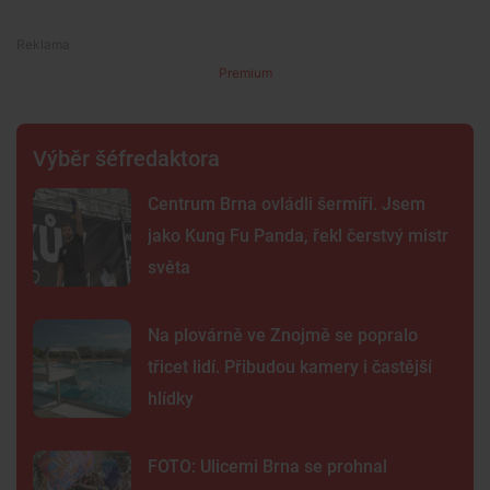
Premium
Výběr šéfredaktora
Centrum Brna ovládli šermíři. Jsem
jako Kung Fu Panda, řekl čerstvý mistr
světa
Na plovárně ve Znojmě se popralo
třicet lidí. Přibudou kamery i častější
hlídky
FOTO: Ulicemi Brna se prohnal