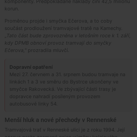
komponenty. Předpokládané náklady činí 42,5 milionu
korun.
Proměnou projde i smyčka Ečerova, a to coby
součást prodloužení tramvajové tratě na Kamechy.
„
Tato část bude zprovozněna v letošním roce k 1. září,
kdy DPMB obnoví provoz tramvají do smyčky
Ečerova,"
prozradila mluvčí.
Dopravní opatření
Mezi 27. červnem a 31. srpnem budou tramvaje na
linkách 1 a 3 ve směru do Bystrce ukončeny ve
smyčce Rakovecká. Ve zbývající části trasy je
dopravce nahradí posíleným provozem
autobusové linky 54.
Menší hluk a nové přechody v Rennenské
Tramvajová trať v Renneské ulici je z roku 1994. Její
oprava proto znamená nejen výměnu kolejového