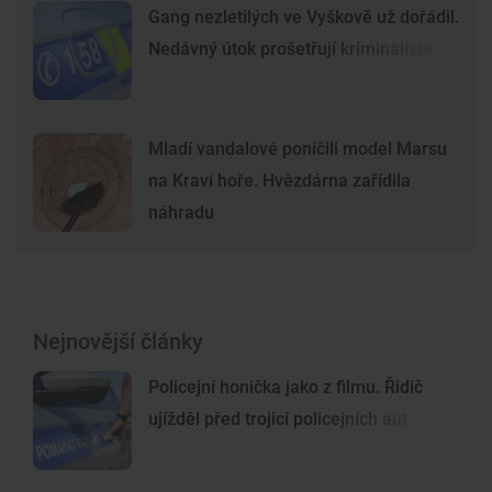
Gang nezletilých ve Vyškově už dořádil.
Nedávný útok prošetřují kriminalisté
Mladí vandalové poničili model Marsu
na Kraví hoře. Hvězdárna zařídila
náhradu
Nejnovější články
Policejní honička jako z filmu. Řidič
ujížděl před trojicí policejních aut