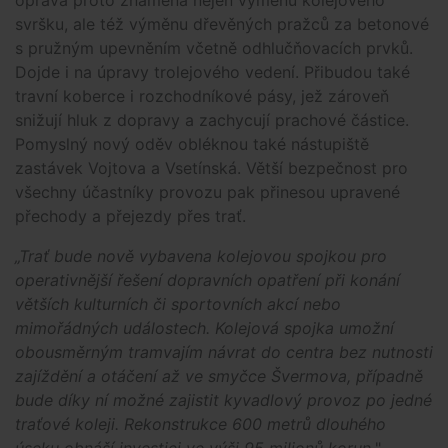
svršku, ale též výměnu dřevěných pražců za betonové
s pružným upevněním včetně odhlučňovacích prvků.
Dojde i na úpravy trolejového vedení. Přibudou také
travní koberce i rozchodníkové pásy, jež zároveň
snižují hluk z dopravy a zachycují prachové částice.
Pomyslný nový oděv obléknou také nástupiště
zastávek Vojtova a Vsetínská. Větší bezpečnost pro
všechny účastníky provozu pak přinesou upravené
přechody a přejezdy přes trať.
„Trať bude nově vybavena kolejovou spojkou pro
operativnější řešení dopravních opatření při konání
větších kulturních či sportovních akcí nebo
mimořádných událostech. Kolejová spojka umožní
obousměrným tramvajím návrat do centra bez nutnosti
zajíždění a otáčení až ve smyčce Švermova, případně
bude díky ní možné zajistit kyvadlový provoz po jedné
traťové koleji. Rekonstrukce 600 metrů dlouhého
úseku obnáší investici ve výši 95 milionů korun,
"