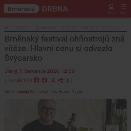
Zprávy
Společnost
Brněnský festival ohňostrojů zná ví
Brněnský festival ohňostrojů zná
vítěze. Hlavní cenu si odvezlo
Švýcarsko
Úterý, 7. července 2026, 12:00
Diskutuj na FB
Autoři
Daniela Kytlicova
| Foto
Robert Vystrčil