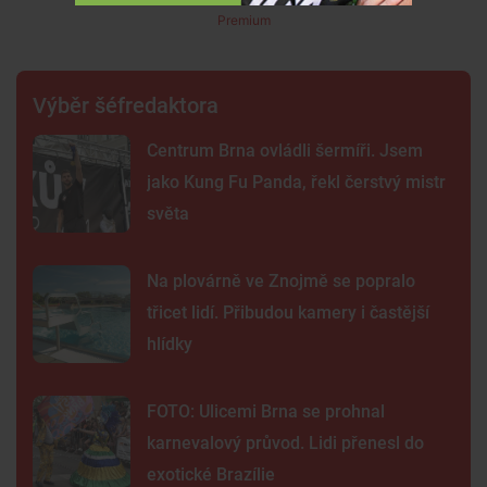
Premium
Výběr šéfredaktora
Centrum Brna ovládli šermíři. Jsem
jako Kung Fu Panda, řekl čerstvý mistr
světa
Na plovárně ve Znojmě se popralo
třicet lidí. Přibudou kamery i častější
hlídky
FOTO: Ulicemi Brna se prohnal
karnevalový průvod. Lidi přenesl do
exotické Brazílie