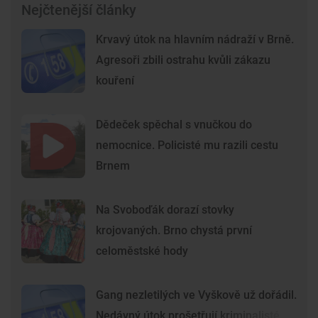
Nejčtenější články
Krvavý útok na hlavním nádraží v Brně.
Agresoři zbili ostrahu kvůli zákazu
kouření
Dědeček spěchal s vnučkou do
nemocnice. Policisté mu razili cestu
Brnem
Na Svoboďák dorazí stovky
krojovaných. Brno chystá první
celoměstské hody
Gang nezletilých ve Vyškově už dořádil.
Nedávný útok prošetřují kriminalisté