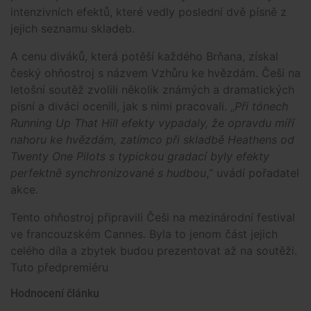
intenzivních efektů, které vedly poslední dvě písně z
jejich seznamu skladeb.
A cenu diváků, která potěší každého Brňana, získal
český ohňostroj s názvem Vzhůru ke hvězdám. Češi na
letošní soutěž zvolili několik známých a dramatických
písní a diváci ocenili, jak s nimi pracovali. „
Při tónech
Running Up That Hill efekty vypadaly, že opravdu míří
nahoru ke hvězdám, zatímco při skladbě Heathens od
Twenty One Pilots s typickou gradací byly efekty
perfektně synchronizované s hudbou
,“ uvádí pořadatel
akce.
Tento ohňostroj připravili Češi na mezinárodní festival
ve francouzském Cannes. Byla to jenom část jejich
celého díla a zbytek budou prezentovat až na soutěži.
Tuto předpremiéru
Hodnocení článku