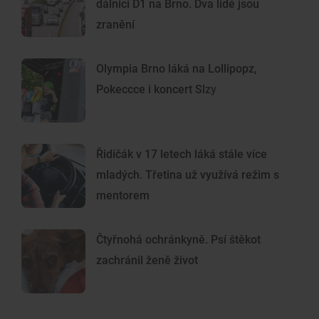
dálnici D1 na Brno. Dva lidé jsou
zranění
Olympia Brno láká na Lollipopz,
Pokeccce i koncert Slzy
Řidičák v 17 letech láká stále více
mladých. Třetina už využívá režim s
mentorem
Čtyřnohá ochránkyně. Psí štěkot
zachránil ženě život