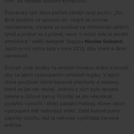
ohni“ za nejlepší hudební kompozici.
Švýcarský tým letos potřetí obhájil svoji pozici. „
Do
Brna jezdíme už spoustu let. I když se zrovna
neúčastníme, chceme se podívat na ohňostroje dalších
týmů a potkat se s přáteli, navíc v místě, kde je skvělá
atmosféra
,“ sdělil designér Sugypu
Nicolas Guinand
.
Jejich první výhra byla v roce 2013, díky které si Brno
zamilovali.
Švýcaři zvali diváky na emoční horskou dráhu a prosili,
aby za jejich vystoupením nehledali logiku. V jejich
show používali různé barevné přechody a sestavy,
které se jen tak nevidí. Jednou z nich bylo spojení
zelené a růžové barvy. Později se jim několikrát
podařilo vytvořit i efekt padající hvězdy. Konec jejich
vystoupení měl velkolepý efekt. Zlaté kulové pumy
zaplnily oblohu, než je nakonec vystřídala červená
srdíčka.