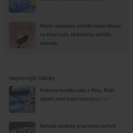
Mladí vandalové poničili model Marsu
na Kraví hoře. Hvězdárna zařídila
náhradu
Nejnovější články
Policejní honička jako z filmu. Řidič
ujížděl před trojicí policejních aut
Nehoda dodávky a kamionu zavřela