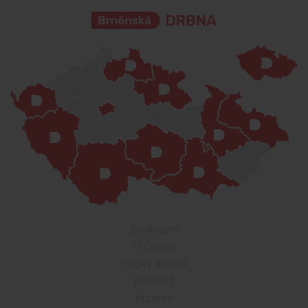
Soukromí
O Drbně
Etický kodex
Kontakt
Inzerce