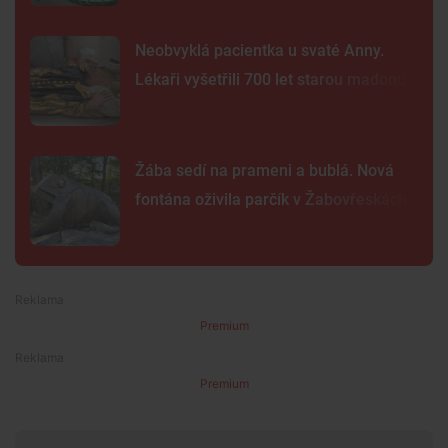
Neobvyklá pacientka u svaté Anny.
Lékaři vyšetřili 700 let starou madonu
Žába sedí na prameni a bublá. Nová
fontána oživila parčík v Žabovřeskách
Premium
Premium