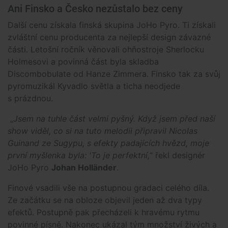
Ani Finsko a Česko nezůstalo bez ceny
Další cenu získala finská skupina JoHo Pyro. Ti získali
zvláštní cenu producenta za nejlepší design závazné
části. Letošní ročník věnovali ohňostroje Sherlocku
Holmesovi a povinná část byla skladba
Discombobulate od Hanze Zimmera. Finsko tak za svůj
pyromuzikál Kyvadlo světla a ticha neodjede
s prázdnou.
„
Jsem na tuhle část velmi pyšný. Když jsem před naší
show viděl, co si na tuto melodii připravil Nicolas
Guinand ze Sugypu, s efekty padajících hvězd, moje
první myšlenka byla: 'To je perfektní,
“ řekl designér
JoHo Pyro
Johan Holländer
.
Finové vsadili vše na postupnou gradaci celého díla.
Ze začátku se na obloze objevil jeden až dva typy
efektů. Postupně pak přecházeli k hravému rytmu
povinné písně. Nakonec ukázal tým množství živých a