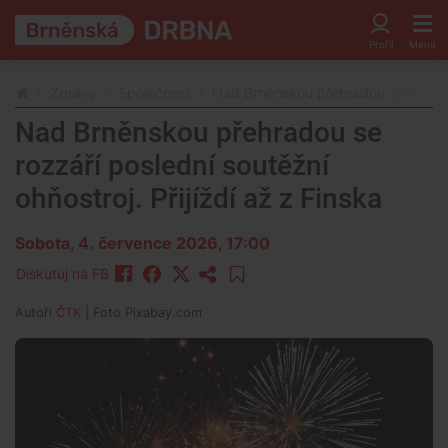
Zprávy
Společnost
Nad Brněnskou přehradou se rozzáří 
Nad Brněnskou přehradou se
rozzáří poslední soutěžní
ohňostroj. Přijíždí až z Finska
Sobota, 4. července 2026, 17:00
Diskutuj na FB
Autoři
ČTK
| Foto
Pixabay.com