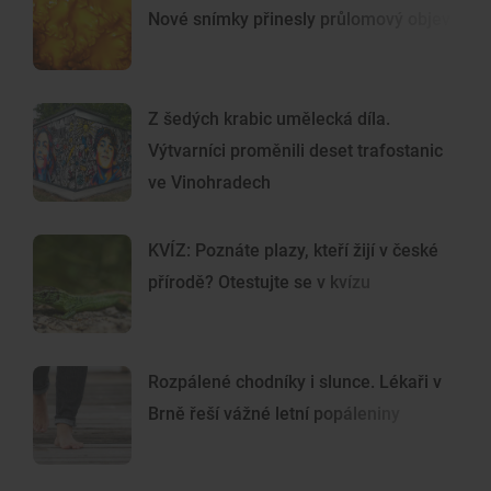
Nové snímky přinesly průlomový objev
Z šedých krabic umělecká díla.
Výtvarníci proměnili deset trafostanic
ve Vinohradech
KVÍZ: Poznáte plazy, kteří žijí v české
přírodě? Otestujte se v kvízu
Rozpálené chodníky i slunce. Lékaři v
Brně řeší vážné letní popáleniny