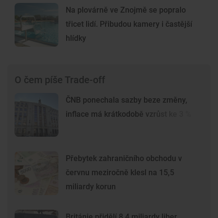
Na plovárně ve Znojmě se popralo
třicet lidí. Přibudou kamery i častější
hlídky
O čem píše Trade-off
ČNB ponechala sazby beze změny,
inflace má krátkodobě vzrůst ke 3 %
Přebytek zahraničního obchodu v
červnu meziročně klesl na 15,5
miliardy korun
Británie přidělí 8,4 miliardy liber