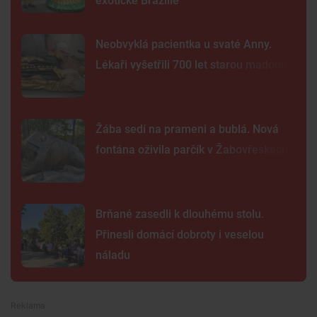
exotické Brazílie
Neobvyklá pacientka u svaté Anny.
Lékaři vyšetřili 700 let starou madonu
Žába sedí na prameni a bublá. Nová
fontána oživila parčík v Žabovřeskách
Brňané zasedli k dlouhému stolu.
Přinesli domácí dobroty i veselou
náladu