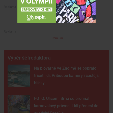
Premium
Premium
Výběr šéfredaktora
Na plovárně ve Znojmě se popralo
třicet lidí. Přibudou kamery i častější
hlídky
FOTO: Ulicemi Brna se prohnal
karnevalový průvod. Lidi přenesl do