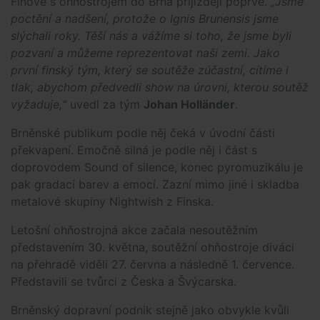
Finové s ohňostrojem do Brna přijíždějí poprvé.
„Jsme
poctění a nadšení, protože o Ignis Brunensis jsme
slýchali roky. Těší nás a vážíme si toho, že jsme byli
pozvaní a můžeme reprezentovat naši zemi. Jako
první finský tým, který se soutěže zúčastní, cítíme i
tlak, abychom předvedli show na úrovni, kterou soutěž
vyžaduje,“
uvedl za tým
Johan Holländer
.
Brněnské publikum podle něj čeká v úvodní části
překvapení. Emočně silná je podle něj i část s
doprovodem Sound of silence, konec pyromuzikálu je
pak gradací barev a emocí. Zazní mimo jiné i skladba
metalové skupiny Nightwish z Finska.
Letošní ohňostrojná akce začala nesoutěžním
představením 30. května, soutěžní ohňostroje diváci
na přehradě viděli 27. června a následně 1. července.
Představili se tvůrci z Česka a Švýcarska.
Brněnský dopravní podnik stejně jako obvykle kvůli