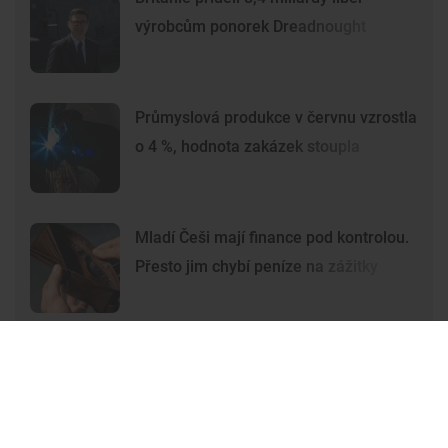
výrobcům ponorek Dreadnought
Průmyslová produkce v červnu vzrostla
o 4 %, hodnota zakázek stoupla
Mladí Češi mají finance pod kontrolou.
Přesto jim chybí peníze na zážitky
Premium
Premium